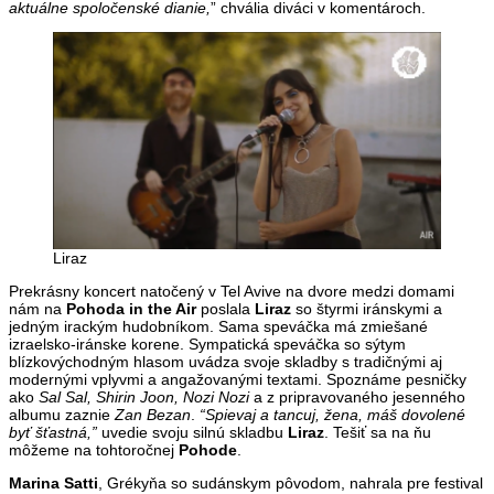
aktuálne spoločenské dianie,
” chvália diváci v komentároch.
Liraz
Prekrásny koncert natočený v Tel Avive na dvore medzi domami
nám na
Pohoda in the Air
poslala
Liraz
so štyrmi iránskymi a
jedným irackým hudobníkom. Sama speváčka má zmiešané
izraelsko-iránske korene. Sympatická speváčka so sýtym
blízkovýchodným hlasom uvádza svoje skladby s tradičnými aj
modernými vplyvmi a angažovanými textami. Spoznáme pesničky
ako
Sal Sal, Shirin Joon, Nozi Nozi
a z pripravovaného jesenného
albumu zaznie
Zan Bezan
.
“Spievaj a tancuj, žena, máš dovolené
byť šťastná,”
uvedie svoju silnú skladbu
Liraz
. Tešiť sa na ňu
môžeme na tohtoročnej
Pohode
.
Marina Satti
, Grékyňa so sudánskym pôvodom, nahrala pre festival