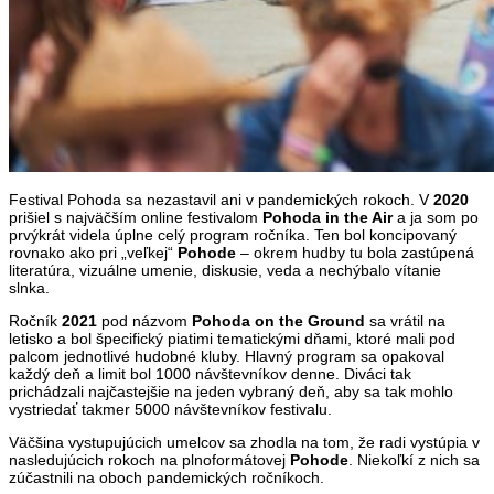
Festival Pohoda sa nezastavil ani v pandemických rokoch. V
2020
prišiel s najväčším online festivalom
Pohoda in the Air
a ja som po
prvýkrát videla úplne celý program ročníka. Ten bol koncipovaný
rovnako ako pri „veľkej“
Pohode
– okrem hudby tu bola zastúpená
literatúra, vizuálne umenie, diskusie, veda a nechýbalo vítanie
slnka.
Ročník
2021
pod názvom
Pohoda on the Ground
sa vrátil na
letisko a bol špecifický piatimi tematickými dňami, ktoré mali pod
palcom jednotlivé hudobné kluby. Hlavný program sa opakoval
každý deň a limit bol 1000 návštevníkov denne. Diváci tak
prichádzali najčastejšie na jeden vybraný deň, aby sa tak mohlo
vystriedať takmer 5000 návštevníkov festivalu.
Väčšina vystupujúcich umelcov sa zhodla na tom, že radi vystúpia v
nasledujúcich rokoch na plnoformátovej
Pohode
. Niekoľkí z nich sa
zúčastnili na oboch pandemických ročníkoch.