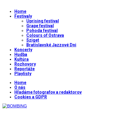
Home
Festivaly
Uprising festival
Grape festival
Pohoda festival
Colours of Ostrava
Sziget
Bratislavské Jazzové Dni
Koncerty
Hudba
Kultúra
Rozhovory
Reportáže
Playlisty
Home
O nás
Hľadáme fotografov a redaktorov
Cookies a GDPR