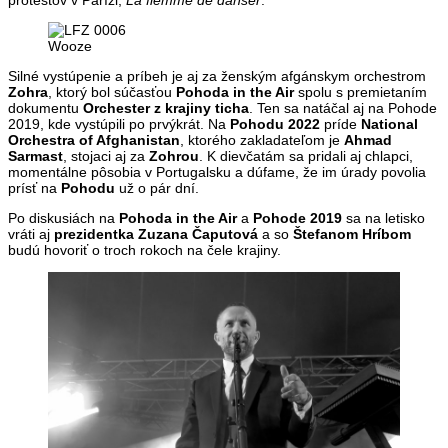
protestov v Paríži,
La flemme de danser
.
Wooze
Silné vystúpenie a príbeh je aj za ženským afgánskym orchestrom
Zohra
, ktorý bol súčasťou
Pohoda in the Air
spolu s premietaním
dokumentu
Orchester z krajiny ticha
. Ten sa natáčal aj na Pohode
2019, kde vystúpili po prvýkrát. Na
Pohodu 2022
príde
National
Orchestra of Afghanistan
, ktorého zakladateľom je
Ahmad
Sarmast
, stojaci aj za
Zohrou
. K dievčatám sa pridali aj chlapci,
momentálne pôsobia v Portugalsku a dúfame, že im úrady povolia
prísť na
Pohodu
už o pár dní.
Po diskusiách na
Pohoda in the Air
a
Pohode 2019
sa na letisko
vráti aj
prezidentka Zuzana Čaputová
a so
Štefanom Hríbom
budú hovoriť o troch rokoch na čele krajiny.