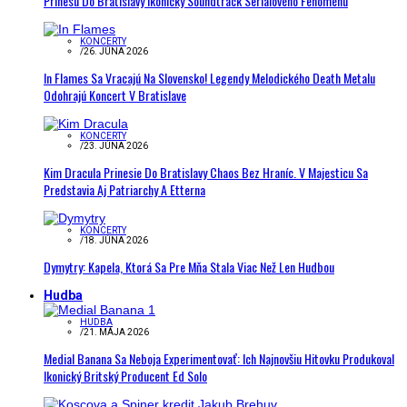
Prinesú Do Bratislavy Ikonický Soundtrack Seriálového Fenoménu
KONCERTY
/
26. JÚNA 2026
In Flames Sa Vracajú Na Slovensko! Legendy Melodického Death Metalu
Odohrajú Koncert V Bratislave
KONCERTY
/
23. JÚNA 2026
Kim Dracula Prinesie Do Bratislavy Chaos Bez Hraníc. V Majesticu Sa
Predstavia Aj Patriarchy A Etterna
KONCERTY
/
18. JÚNA 2026
Dymytry: Kapela, Ktorá Sa Pre Mňa Stala Viac Než Len Hudbou
Hudba
HUDBA
/
21. MÁJA 2026
Medial Banana Sa Neboja Experimentovať: Ich Najnovšiu Hitovku Produkoval
Ikonický Britský Producent Ed Solo