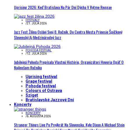
Uprising 2026: Keď Bratislava Na Pár Dní Dýcha V Rytme Reggae
FESTIVALY
/
21. JÚLA 2026
Jazz Fest Žilina Oslávi Svoj 8. Ročník. Do Centra Mesta Prinesie Špičkový
Slovenský Aj Medzinárodný Jazz
POHODA FESTIVAL
/
12. JÚLA 2026
Jubilejná Pohoda Prepísala Vlastnú Históriu, Organizátori Hovoria Opäť O
Najlepšom Ročníku
Uprising festival
Grape festival
Pohoda festival
Colours of Ostrava
Sziget
Bratislavské Jazzové Dni
Koncerty
KONCERTY
/
6. AUGUSTA 2026
Stranger Things Live Po Prvýkrát Na Slovensku. Kyle Dixon A Michael Stein