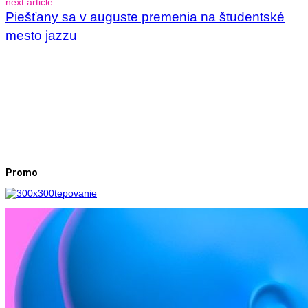
next article
Piešťany sa v auguste premenia na študentské
mesto jazzu
Promo