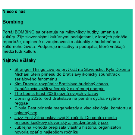
Niečo o nás
Bombing
Portál BOMBING sa orientuje na milovníkov hudby, umenia a
kultúry. Žije slovenskými kultúrnymi podujatiami, z ktorých prináša
reportáže, doplnené o zaujímavosti a aktuality z hudobného a
kultúrneho života. Podporuje iniciatívy a podujatia, ktoré vnášajú
medzi ľudí kultúru.
Najnovšie články
Stranger Things Live po prvýkrát na Slovensku. Kyle Dixon a
Michael Stein prinesú do Bratislavy ikonický soundtrack
seriálového fenoménu
Kim Dracula rozpútal v Bratislave hudobný chaos.
Fanúšikovia zažili večer plný extrémnej energie
The Legits Blast 2026 pozná svojich víťazov
Uprising 2026: Keď Bratislava na pár dní dýcha v rytme
reggae
Cibula Fest prinesie megahviezdy a viac ekológie, komfortu aj
splnený sen
Jazz Fest Žilina oslávi svoj 8. ročník. Do centra mesta
prinesie špičkový slovenský aj medzinárodný jazz
Jubilejná Pohoda prepísala vlastnú históriu, organizátori
hovoria opäť o najlepšom ročníku