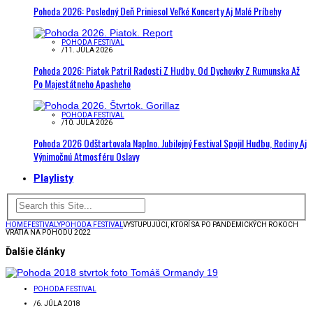
Pohoda 2026: Posledný Deň Priniesol Veľké Koncerty Aj Malé Príbehy
POHODA FESTIVAL
/
11. JÚLA 2026
Pohoda 2026: Piatok Patril Radosti Z Hudby. Od Dychovky Z Rumunska Až
Po Majestátneho Apasheho
POHODA FESTIVAL
/
10. JÚLA 2026
Pohoda 2026 Odštartovala Naplno. Jubilejný Festival Spojil Hudbu, Rodiny Aj
Výnimočnú Atmosféru Oslavy
Playlisty
HOME
FESTIVALY
POHODA FESTIVAL
VYSTUPUJÚCI, KTORÍ SA PO PANDEMICKÝCH ROKOCH
VRÁTIA NA POHODU 2022
Ďalšie články
POHODA FESTIVAL
/
6. JÚLA 2018