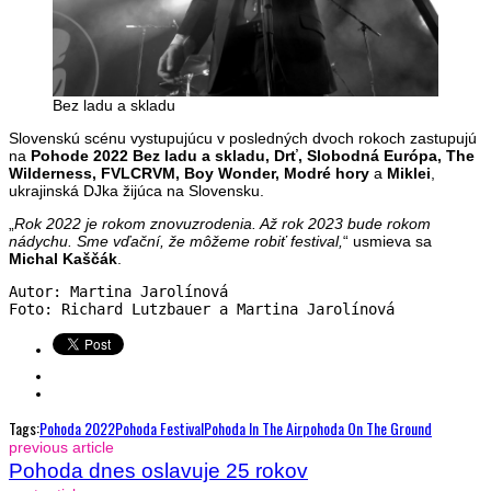
Bez ladu a skladu
Slovenskú scénu vystupujúcu v posledných dvoch rokoch zastupujú
na
Pohode 2022 Bez ladu a skladu, Drť, Slobodná Európa, The
Wilderness, FVLCRVM, Boy Wonder, Modré hory
a
Miklei
,
ukrajinská DJka žijúca na Slovensku.
„
Rok 2022 je rokom znovuzrodenia. Až rok 2023 bude rokom
nádychu. Sme vďační, že môžeme robiť festival,
“ usmieva sa
Michal Kaščák
.
Autor: Martina Jarolínová

Foto: Richard Lutzbauer a Martina Jarolínová
Tags:
Pohoda 2022
Pohoda Festival
Pohoda In The Air
Pohoda On The Ground
previous article
Pohoda dnes oslavuje 25 rokov