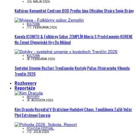
/
26. MÁJA 2026
Kultúrno-Komunitné Centrum BOD Prvého Júna Oficiálne Otvára Svoje Brány
KULTÚRA
/
11. FEBRUÁRA 2026
Kapela ICONITO & Folklórny Súbor ZEMPLÍN Mieria S Predstavením KORENE
Na Zimné Olympijské Hry Do Milána!
KULTÚRA
/
8. FEBRUÁRA 2026
Svetelné Umenie Rozžiari Trenčianske Kostoly Počas Otváracieho Víkendu
Trenčín 2026
Rozhovory
Reportáže
REPORTY
/
4. AUGUSTA 2026
Kim Dracula Rozpútal V Bratislave Hudobný Chaos. Fanúšikovia Zažili Večer
Plný Extrémnej Energie
POHODA FESTIVAL
/
12. JÚLA 2026