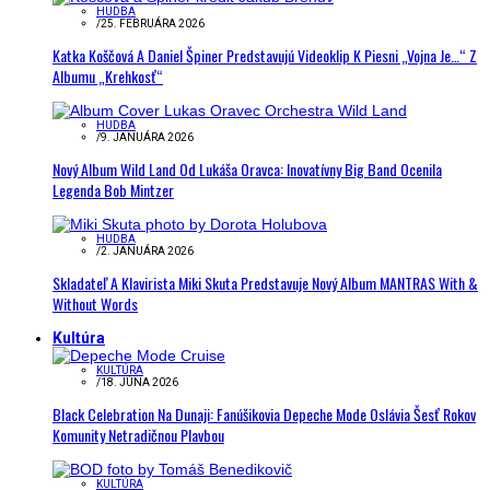
HUDBA
/
25. FEBRUÁRA 2026
Katka Koščová A Daniel Špiner Predstavujú Videoklip K Piesni „Vojna Je…“ Z
Albumu „Krehkosť“
HUDBA
/
9. JANUÁRA 2026
Nový Album Wild Land Od Lukáša Oravca: Inovatívny Big Band Ocenila
Legenda Bob Mintzer
HUDBA
/
2. JANUÁRA 2026
Skladateľ A Klavirista Miki Skuta Predstavuje Nový Album MANTRAS With &
Without Words
Kultúra
KULTÚRA
/
18. JÚNA 2026
Black Celebration Na Dunaji: Fanúšikovia Depeche Mode Oslávia Šesť Rokov
Komunity Netradičnou Plavbou
KULTÚRA