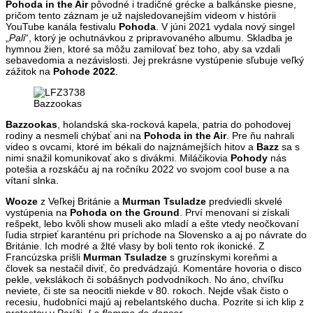
Pohoda in the Air
pôvodné i tradičné grécke a balkánske piesne,
pričom tento záznam je už najsledovanejším videom v histórii
YouTube kanála festivalu
Pohoda
. V júni 2021 vydala nový singel
„
Pali
“, ktorý je ochutnávkou z pripravovaného albumu. Skladba je
hymnou žien, ktoré sa môžu zamilovať bez toho, aby sa vzdali
sebavedomia a nezávislosti. Jej prekrásne vystúpenie sľubuje veľký
zážitok na
Pohode 2022
.
Bazzookas
Bazzookas
, holandská ska-rocková kapela, patria do pohodovej
rodiny a nesmeli chýbať ani na
Pohoda in the Air
. Pre ňu nahrali
video s ovcami, ktoré im békali do najznámejších hitov a
Bazz
sa s
nimi snažil komunikovať ako s divákmi. Miláčikovia
Pohody
nás
potešia a rozskáču aj na ročníku 2022 vo svojom cool buse a na
vítaní slnka.
Wooze
z Veľkej Británie a
Murman Tsuladze
predviedli skvelé
vystúpenia na
Pohoda on the Ground
. Prví menovaní si získali
rešpekt, lebo kvôli show museli ako mladí a ešte vtedy neočkovaní
ľudia strpieť karanténu pri príchode na Slovensko a aj po návrate do
Británie. Ich modré a žlté vlasy by boli tento rok ikonické. Z
Francúzska prišli
Murman Tsuladze
s gruzínskymi koreňmi a
človek sa nestačil diviť, čo predvádzajú. Komentáre hovoria o disco
pekle, vekslákoch či sobášnych podvodníkoch. No áno, chvíľku
neviete, či ste sa neocitli niekde v 80. rokoch. Nejde však čisto o
recesiu, hudobníci majú aj rebelantského ducha. Pozrite si ich klip z