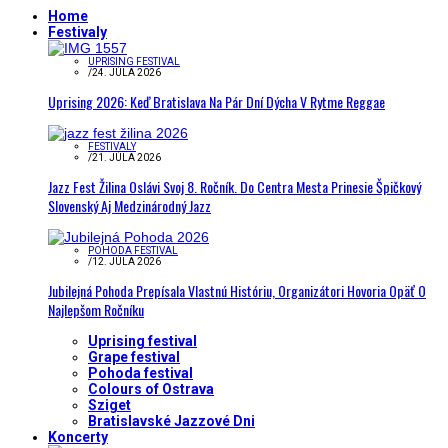
Home
Festivaly
UPRISING FESTIVAL
/
24. JÚLA 2026
Uprising 2026: Keď Bratislava Na Pár Dní Dýcha V Rytme Reggae
FESTIVALY
/
21. JÚLA 2026
Jazz Fest Žilina Oslávi Svoj 8. Ročník. Do Centra Mesta Prinesie Špičkový
Slovenský Aj Medzinárodný Jazz
POHODA FESTIVAL
/
12. JÚLA 2026
Jubilejná Pohoda Prepísala Vlastnú Históriu, Organizátori Hovoria Opäť O
Najlepšom Ročníku
Uprising festival
Grape festival
Pohoda festival
Colours of Ostrava
Sziget
Bratislavské Jazzové Dni
Koncerty