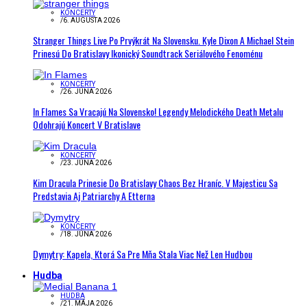
KONCERTY
/
6. AUGUSTA 2026
Stranger Things Live Po Prvýkrát Na Slovensku. Kyle Dixon A Michael Stein
Prinesú Do Bratislavy Ikonický Soundtrack Seriálového Fenoménu
KONCERTY
/
26. JÚNA 2026
In Flames Sa Vracajú Na Slovensko! Legendy Melodického Death Metalu
Odohrajú Koncert V Bratislave
KONCERTY
/
23. JÚNA 2026
Kim Dracula Prinesie Do Bratislavy Chaos Bez Hraníc. V Majesticu Sa
Predstavia Aj Patriarchy A Etterna
KONCERTY
/
18. JÚNA 2026
Dymytry: Kapela, Ktorá Sa Pre Mňa Stala Viac Než Len Hudbou
Hudba
HUDBA
/
21. MÁJA 2026