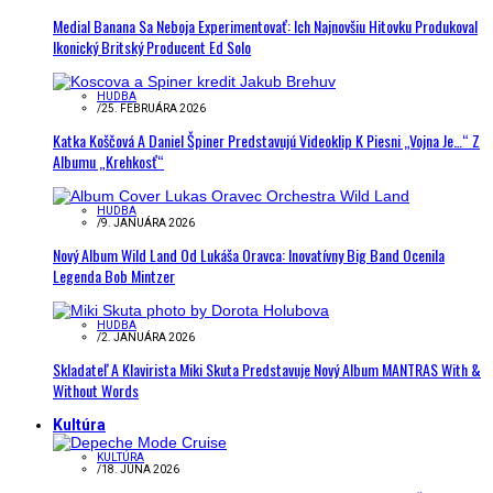
Medial Banana Sa Neboja Experimentovať: Ich Najnovšiu Hitovku Produkoval
Ikonický Britský Producent Ed Solo
HUDBA
/
25. FEBRUÁRA 2026
Katka Koščová A Daniel Špiner Predstavujú Videoklip K Piesni „Vojna Je…“ Z
Albumu „Krehkosť“
HUDBA
/
9. JANUÁRA 2026
Nový Album Wild Land Od Lukáša Oravca: Inovatívny Big Band Ocenila
Legenda Bob Mintzer
HUDBA
/
2. JANUÁRA 2026
Skladateľ A Klavirista Miki Skuta Predstavuje Nový Album MANTRAS With &
Without Words
Kultúra
KULTÚRA
/
18. JÚNA 2026