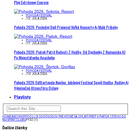
Plný Extrémnej Energie
POHODA FESTIVAL
/
12. JÚLA 2026
Pohoda 2026: Posledný Deň Priniesol Veľké Koncerty Aj Malé Príbehy
POHODA FESTIVAL
/
11. JÚLA 2026
Pohoda 2026: Piatok Patril Radosti Z Hudby. Od Dychovky Z Rumunska Až
Po Majestátneho Apasheho
POHODA FESTIVAL
/
10. JÚLA 2026
Pohoda 2026 Odštartovala Naplno. Jubilejný Festival Spojil Hudbu, Rodiny Aj
Výnimočnú Atmosféru Oslavy
Playlisty
HOME
ARCHÍV
VYPOČUJ SI 30 DÔVODOV, PRE KTORÉ SA OPLATÍ PRÍSŤ V PIATOK 13TEHO DO
NU SPIRIT CLUBU
P132 (1)
Ďalšie články