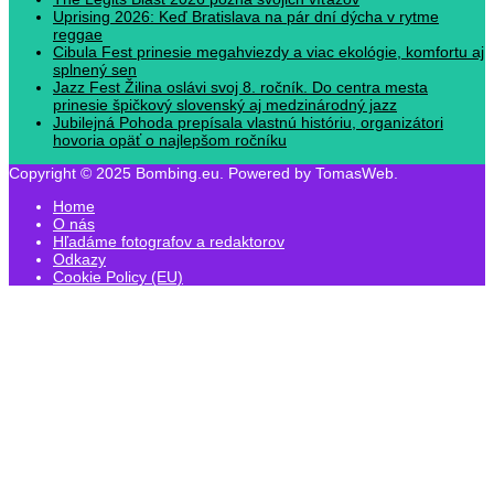
Uprising 2026: Keď Bratislava na pár dní dýcha v rytme
reggae
Cibula Fest prinesie megahviezdy a viac ekológie, komfortu aj
splnený sen
Jazz Fest Žilina oslávi svoj 8. ročník. Do centra mesta
prinesie špičkový slovenský aj medzinárodný jazz
Jubilejná Pohoda prepísala vlastnú históriu, organizátori
hovoria opäť o najlepšom ročníku
Copyright © 2025 Bombing.eu. Powered by TomasWeb.
Home
O nás
Hľadáme fotografov a redaktorov
Odkazy
Cookie Policy (EU)