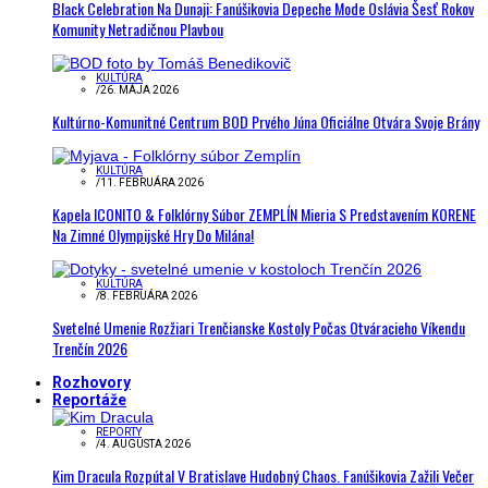
Black Celebration Na Dunaji: Fanúšikovia Depeche Mode Oslávia Šesť Rokov
Komunity Netradičnou Plavbou
KULTÚRA
/
26. MÁJA 2026
Kultúrno-Komunitné Centrum BOD Prvého Júna Oficiálne Otvára Svoje Brány
KULTÚRA
/
11. FEBRUÁRA 2026
Kapela ICONITO & Folklórny Súbor ZEMPLÍN Mieria S Predstavením KORENE
Na Zimné Olympijské Hry Do Milána!
KULTÚRA
/
8. FEBRUÁRA 2026
Svetelné Umenie Rozžiari Trenčianske Kostoly Počas Otváracieho Víkendu
Trenčín 2026
Rozhovory
Reportáže
REPORTY
/
4. AUGUSTA 2026
Kim Dracula Rozpútal V Bratislave Hudobný Chaos. Fanúšikovia Zažili Večer