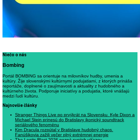
Niečo o nás
Bombing
Portál BOMBING sa orientuje na milovníkov hudby, umenia a
kultúry. Žije slovenskými kultúrnymi podujatiami, z ktorých prináša
reportáže, doplnené o zaujímavosti a aktuality z hudobného a
kultúrneho života. Podporuje iniciatívy a podujatia, ktoré vnášajú
medzi ľudí kultúru.
Najnovšie články
Stranger Things Live po prvýkrát na Slovensku. Kyle Dixon a
Michael Stein prinesú do Bratislavy ikonický soundtrack
seriálového fenoménu
Kim Dracula rozpútal v Bratislave hudobný chaos.
Fanúšikovia zažili večer plný extrémnej energie
The Legits Blast 2026 pozná svojich víťazov