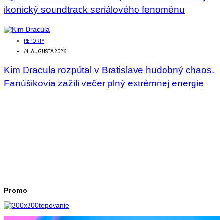
ikonický soundtrack seriálového fenoménu
REPORTY
/
4. AUGUSTA 2026
Kim Dracula rozpútal v Bratislave hudobný chaos.
Fanúšikovia zažili večer plný extrémnej energie
Promo