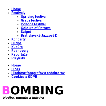
Home
Festivaly
Uprising festival
Grape festival
Pohoda festival
Colours of Ostrava
Sziget
Bratislavské Jazzové Dni
Koncerty
Hudba
Kultúra
Rozhovory
Reportáže
Playlisty
Home
O nás
Hľadáme fotografov a redaktorov
Cookies a GDPR