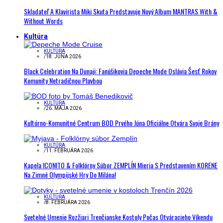
Skladateľ A Klavirista Miki Skuta Predstavuje Nový Album MANTRAS With &
Without Words
Kultúra
KULTÚRA
/
18. JÚNA 2026
Black Celebration Na Dunaji: Fanúšikovia Depeche Mode Oslávia Šesť Rokov
Komunity Netradičnou Plavbou
KULTÚRA
/
26. MÁJA 2026
Kultúrno-Komunitné Centrum BOD Prvého Júna Oficiálne Otvára Svoje Brány
KULTÚRA
/
11. FEBRUÁRA 2026
Kapela ICONITO & Folklórny Súbor ZEMPLÍN Mieria S Predstavením KORENE
Na Zimné Olympijské Hry Do Milána!
KULTÚRA
/
8. FEBRUÁRA 2026
Svetelné Umenie Rozžiari Trenčianske Kostoly Počas Otváracieho Víkendu