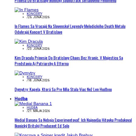
Prinesú Do Bratislavy Ikonický Soundtrack Seriálového Fenoménu
KONCERTY
/
26. JÚNA 2026
In Flames Sa Vracajú Na Slovensko! Legendy Melodického Death Metalu
Odohrajú Koncert V Bratislave
KONCERTY
/
23. JÚNA 2026
Kim Dracula Prinesie Do Bratislavy Chaos Bez Hraníc. V Majesticu Sa
Predstavia Aj Patriarchy A Etterna
KONCERTY
/
18. JÚNA 2026
Dymytry: Kapela, Ktorá Sa Pre Mňa Stala Viac Než Len Hudbou
Hudba
HUDBA
/
21. MÁJA 2026
Medial Banana Sa Neboja Experimentovať: Ich Najnovšiu Hitovku Produkoval
Ikonický Britský Producent Ed Solo