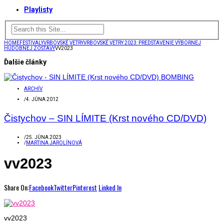
Playlisty
HOME
FESTIVALY
VRBOVSKÉ VETRY
VRBOVSKÉ VETRY 2023: PREDSTAVENIE VÝBORNEJ
HUDOBNEJ ZOSTAVY
VV2023
Ďalšie články
ARCHÍV
/
4. JÚNA 2012
Čistychov – SIN LÍMITE (Krst nového CD/DVD)
/
25. JÚNA 2023
/
MARTINA JAROLÍNOVÁ
vv2023
Share On:
Facebook
Twitter
Pinterest
Linked In
vv2023