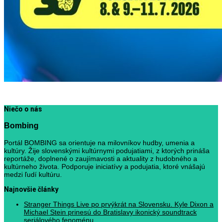
Niečo o nás
Bombing
Portál BOMBING sa orientuje na milovníkov hudby, umenia a
kultúry. Žije slovenskými kultúrnymi podujatiami, z ktorých prináša
reportáže, doplnené o zaujímavosti a aktuality z hudobného a
kultúrneho života. Podporuje iniciatívy a podujatia, ktoré vnášajú
medzi ľudí kultúru.
Najnovšie články
Stranger Things Live po prvýkrát na Slovensku. Kyle Dixon a
Michael Stein prinesú do Bratislavy ikonický soundtrack
seriálového fenoménu