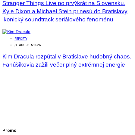
Stranger Things Live po prvýkrát na Slovensku.
Kyle Dixon a Michael Stein prinesú do Bratislavy
ikonický soundtrack seriálového fenoménu
REPORTY
/
4. AUGUSTA 2026
Kim Dracula rozpútal v Bratislave hudobný chaos.
Fanúšikovia zažili večer plný extrémnej energie
Promo