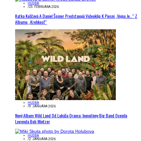
HUDBA
/
25. FEBRUÁRA 2026
Katka Koščová A Daniel Špiner Predstavujú Videoklip K Piesni „Vojna Je…“ Z
Albumu „Krehkosť“
HUDBA
/
9. JANUÁRA 2026
Nový Album Wild Land Od Lukáša Oravca: Inovatívny Big Band Ocenila
Legenda Bob Mintzer
HUDBA
/
2. JANUÁRA 2026