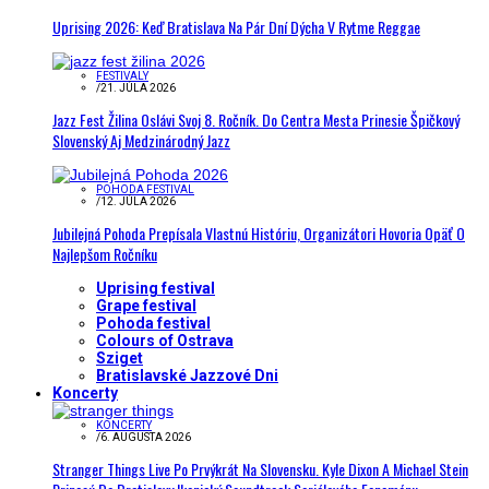
Uprising 2026: Keď Bratislava Na Pár Dní Dýcha V Rytme Reggae
FESTIVALY
/
21. JÚLA 2026
Jazz Fest Žilina Oslávi Svoj 8. Ročník. Do Centra Mesta Prinesie Špičkový
Slovenský Aj Medzinárodný Jazz
POHODA FESTIVAL
/
12. JÚLA 2026
Jubilejná Pohoda Prepísala Vlastnú Históriu, Organizátori Hovoria Opäť O
Najlepšom Ročníku
Uprising festival
Grape festival
Pohoda festival
Colours of Ostrava
Sziget
Bratislavské Jazzové Dni
Koncerty
KONCERTY
/
6. AUGUSTA 2026
Stranger Things Live Po Prvýkrát Na Slovensku. Kyle Dixon A Michael Stein