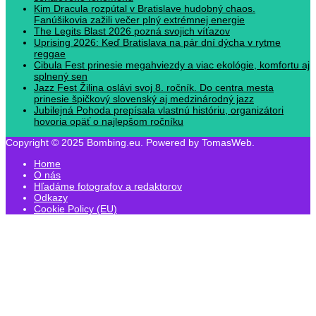
Kim Dracula rozpútal v Bratislave hudobný chaos.
Fanúšikovia zažili večer plný extrémnej energie
The Legits Blast 2026 pozná svojich víťazov
Uprising 2026: Keď Bratislava na pár dní dýcha v rytme
reggae
Cibula Fest prinesie megahviezdy a viac ekológie, komfortu aj
splnený sen
Jazz Fest Žilina oslávi svoj 8. ročník. Do centra mesta
prinesie špičkový slovenský aj medzinárodný jazz
Jubilejná Pohoda prepísala vlastnú históriu, organizátori
hovoria opäť o najlepšom ročníku
Copyright © 2025 Bombing.eu. Powered by TomasWeb.
Home
O nás
Hľadáme fotografov a redaktorov
Odkazy
Cookie Policy (EU)