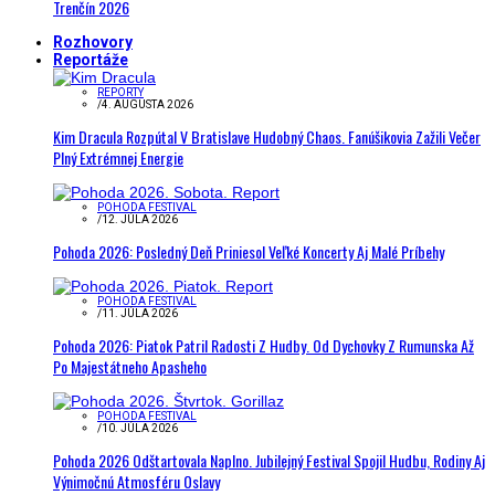
Trenčín 2026
Rozhovory
Reportáže
REPORTY
/
4. AUGUSTA 2026
Kim Dracula Rozpútal V Bratislave Hudobný Chaos. Fanúšikovia Zažili Večer
Plný Extrémnej Energie
POHODA FESTIVAL
/
12. JÚLA 2026
Pohoda 2026: Posledný Deň Priniesol Veľké Koncerty Aj Malé Príbehy
POHODA FESTIVAL
/
11. JÚLA 2026
Pohoda 2026: Piatok Patril Radosti Z Hudby. Od Dychovky Z Rumunska Až
Po Majestátneho Apasheho
POHODA FESTIVAL
/
10. JÚLA 2026
Pohoda 2026 Odštartovala Naplno. Jubilejný Festival Spojil Hudbu, Rodiny Aj
Výnimočnú Atmosféru Oslavy