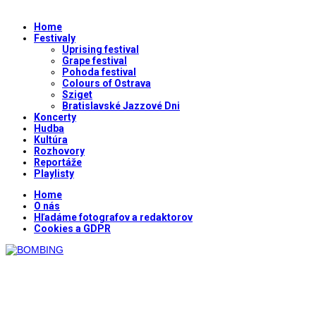
Home
Festivaly
Uprising festival
Grape festival
Pohoda festival
Colours of Ostrava
Sziget
Bratislavské Jazzové Dni
Koncerty
Hudba
Kultúra
Rozhovory
Reportáže
Playlisty
Home
O nás
Hľadáme fotografov a redaktorov
Cookies a GDPR