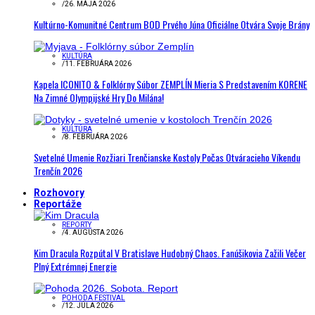
/
26. MÁJA 2026
Kultúrno-Komunitné Centrum BOD Prvého Júna Oficiálne Otvára Svoje Brány
KULTÚRA
/
11. FEBRUÁRA 2026
Kapela ICONITO & Folklórny Súbor ZEMPLÍN Mieria S Predstavením KORENE
Na Zimné Olympijské Hry Do Milána!
KULTÚRA
/
8. FEBRUÁRA 2026
Svetelné Umenie Rozžiari Trenčianske Kostoly Počas Otváracieho Víkendu
Trenčín 2026
Rozhovory
Reportáže
REPORTY
/
4. AUGUSTA 2026
Kim Dracula Rozpútal V Bratislave Hudobný Chaos. Fanúšikovia Zažili Večer
Plný Extrémnej Energie
POHODA FESTIVAL
/
12. JÚLA 2026