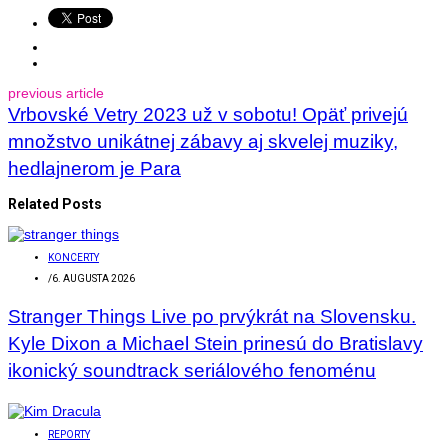
previous article
Vrbovské Vetry 2023 už v sobotu! Opäť privejú
množstvo unikátnej zábavy aj skvelej muziky,
hedlajnerom je Para
Related Posts
KONCERTY
/
6. AUGUSTA 2026
Stranger Things Live po prvýkrát na Slovensku.
Kyle Dixon a Michael Stein prinesú do Bratislavy
ikonický soundtrack seriálového fenoménu
REPORTY