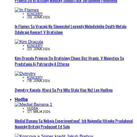
Prinesú Do Bratislavy Ikonický Soundtrack Seriálového Fenoménu
KONCERTY
/
26. JÚNA 2026
In Flames Sa Vracajú Na Slovensko! Legendy Melodického Death Metalu
Odohrajú Koncert V Bratislave
KONCERTY
/
23. JÚNA 2026
Kim Dracula Prinesie Do Bratislavy Chaos Bez Hraníc. V Majesticu Sa
Predstavia Aj Patriarchy A Etterna
KONCERTY
/
18. JÚNA 2026
Dymytry: Kapela, Ktorá Sa Pre Mňa Stala Viac Než Len Hudbou
Hudba
HUDBA
/
21. MÁJA 2026
Medial Banana Sa Neboja Experimentovať: Ich Najnovšiu Hitovku Produkoval
Ikonický Britský Producent Ed Solo