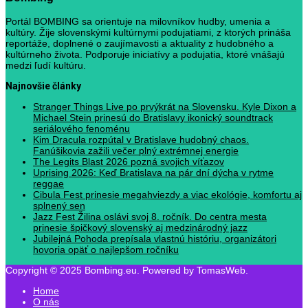
Portál BOMBING sa orientuje na milovníkov hudby, umenia a
kultúry. Žije slovenskými kultúrnymi podujatiami, z ktorých prináša
reportáže, doplnené o zaujímavosti a aktuality z hudobného a
kultúrneho života. Podporuje iniciatívy a podujatia, ktoré vnášajú
medzi ľudí kultúru.
Najnovšie články
Stranger Things Live po prvýkrát na Slovensku. Kyle Dixon a
Michael Stein prinesú do Bratislavy ikonický soundtrack
seriálového fenoménu
Kim Dracula rozpútal v Bratislave hudobný chaos.
Fanúšikovia zažili večer plný extrémnej energie
The Legits Blast 2026 pozná svojich víťazov
Uprising 2026: Keď Bratislava na pár dní dýcha v rytme
reggae
Cibula Fest prinesie megahviezdy a viac ekológie, komfortu aj
splnený sen
Jazz Fest Žilina oslávi svoj 8. ročník. Do centra mesta
prinesie špičkový slovenský aj medzinárodný jazz
Jubilejná Pohoda prepísala vlastnú históriu, organizátori
hovoria opäť o najlepšom ročníku
Copyright © 2025 Bombing.eu. Powered by TomasWeb.
Home
O nás