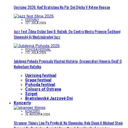
Uprising 2026: Keď Bratislava Na Pár Dní Dýcha V Rytme Reggae
FESTIVALY
/
21. JÚLA 2026
Jazz Fest Žilina Oslávi Svoj 8. Ročník. Do Centra Mesta Prinesie Špičkový
Slovenský Aj Medzinárodný Jazz
POHODA FESTIVAL
/
12. JÚLA 2026
Jubilejná Pohoda Prepísala Vlastnú Históriu, Organizátori Hovoria Opäť O
Najlepšom Ročníku
Uprising festival
Grape festival
Pohoda festival
Colours of Ostrava
Sziget
Bratislavské Jazzové Dni
Koncerty
KONCERTY
/
6. AUGUSTA 2026
Stranger Things Live Po Prvýkrát Na Slovensku. Kyle Dixon A Michael Stein