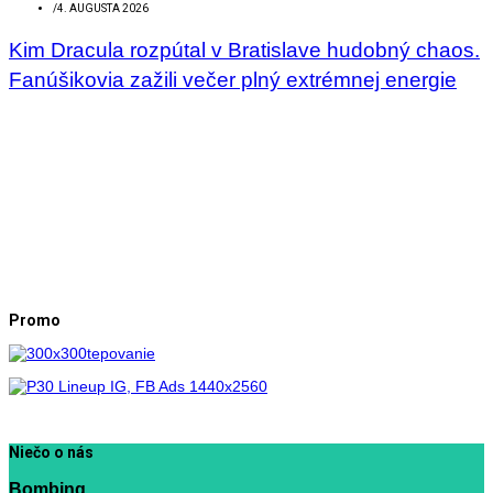
/
4. AUGUSTA 2026
Kim Dracula rozpútal v Bratislave hudobný chaos.
Fanúšikovia zažili večer plný extrémnej energie
Promo
Niečo o nás
Bombing