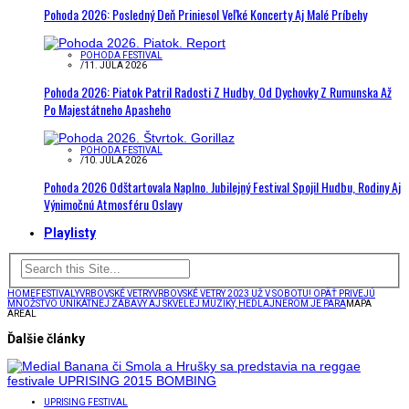
Pohoda 2026: Posledný Deň Priniesol Veľké Koncerty Aj Malé Príbehy
POHODA FESTIVAL
/
11. JÚLA 2026
Pohoda 2026: Piatok Patril Radosti Z Hudby. Od Dychovky Z Rumunska Až
Po Majestátneho Apasheho
POHODA FESTIVAL
/
10. JÚLA 2026
Pohoda 2026 Odštartovala Naplno. Jubilejný Festival Spojil Hudbu, Rodiny Aj
Výnimočnú Atmosféru Oslavy
Playlisty
HOME
FESTIVALY
VRBOVSKÉ VETRY
VRBOVSKÉ VETRY 2023 UŽ V SOBOTU! OPÄŤ PRIVEJÚ
MNOŽSTVO UNIKÁTNEJ ZÁBAVY AJ SKVELEJ MUZIKY, HEDLAJNEROM JE PARA
MAPA
AREAL
Ďalšie články
UPRISING FESTIVAL