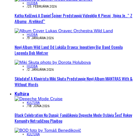
HUDBA
/
25. FEBRUÁRA 2026
Katka Koščová A Daniel Špiner Predstavujú Videoklip K Piesni „Vojna Je…“ Z
Albumu „Krehkosť“
HUDBA
/
9. JANUÁRA 2026
Nový Album Wild Land Od Lukáša Oravca: Inovatívny Big Band Ocenila
Legenda Bob Mintzer
HUDBA
/
2. JANUÁRA 2026
Skladateľ A Klavirista Miki Skuta Predstavuje Nový Album MANTRAS With &
Without Words
Kultúra
KULTÚRA
/
18. JÚNA 2026
Black Celebration Na Dunaji: Fanúšikovia Depeche Mode Oslávia Šesť Rokov
Komunity Netradičnou Plavbou
KULTÚRA