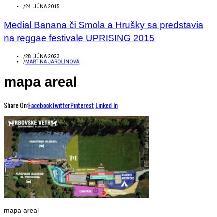
/
24. JÚNA 2015
Medial Banana či Smola a Hrušky sa predstavia
na reggae festivale UPRISING 2015
/
28. JÚNA 2023
/
MARTINA JAROLÍNOVÁ
mapa areal
Share On:
Facebook
Twitter
Pinterest
Linked In
mapa areal