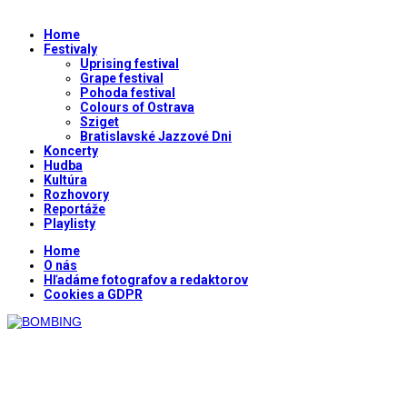
Home
Festivaly
Uprising festival
Grape festival
Pohoda festival
Colours of Ostrava
Sziget
Bratislavské Jazzové Dni
Koncerty
Hudba
Kultúra
Rozhovory
Reportáže
Playlisty
Home
O nás
Hľadáme fotografov a redaktorov
Cookies a GDPR