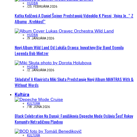
HUDBA
/
25. FEBRUÁRA 2026
Katka Koščová A Daniel Špiner Predstavujú Videoklip K Piesni „Vojna Je…“ Z
Albumu „Krehkosť“
HUDBA
/
9. JANUÁRA 2026
Nový Album Wild Land Od Lukáša Oravca: Inovatívny Big Band Ocenila
Legenda Bob Mintzer
HUDBA
/
2. JANUÁRA 2026
Skladateľ A Klavirista Miki Skuta Predstavuje Nový Album MANTRAS With &
Without Words
Kultúra
KULTÚRA
/
18. JÚNA 2026
Black Celebration Na Dunaji: Fanúšikovia Depeche Mode Oslávia Šesť Rokov
Komunity Netradičnou Plavbou
KULTÚRA