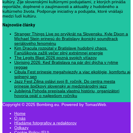
kultúry. Žije slovenskými kultúrnymi podujatiami, z ktorých prináša
reportáže, doplnené o zaujímavosti a aktuality z hudobného a
kultúrneho života. Podporuje iniciatívy a podujatia, ktoré vnášajú
medzi ľudí kultúru.
Najnovšie články
Stranger Things Live po prvýkrát na Slovensku. Kyle Dixon a
Michael Stein prinesú do Bratislavy ikonický soundtrack
seriálového fenoménu
Kim Dracula rozpútal v Bratislave hudobný chaos.
Fanúšikovia zažili večer plný extrémnej energie
The Legits Blast 2026 pozná svojich víťazov
Uprising 2026: Keď Bratislava na pár dní dýcha v rytme
reggae
Cibula Fest prinesie megahviezdy a viac ekológie, komfortu aj
splnený sen
Jazz Fest Žilina oslávi svoj 8. ročník. Do centra mesta
prinesie špičkový slovenský aj medzinárodný jazz
Jubilejná Pohoda prepísala vlastnú históriu, organizátori
hovoria opäť o najlepšom ročníku
Copyright © 2025 Bombing.eu. Powered by TomasWeb.
Home
O nás
Hľadáme fotografov a redaktorov
Odkazy
Cookie Policy (EU)