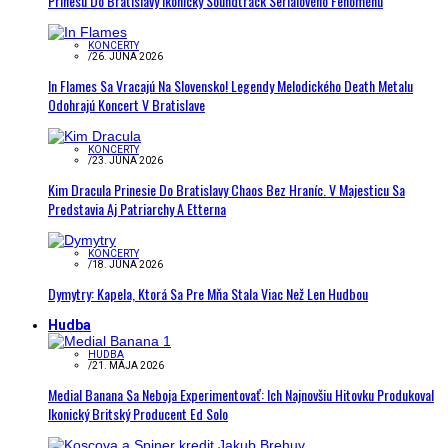
Prinesú Do Bratislavy Ikonický Soundtrack Seriálového Fenoménu
KONCERTY
/
26. JÚNA 2026
In Flames Sa Vracajú Na Slovensko! Legendy Melodického Death Metalu
Odohrajú Koncert V Bratislave
KONCERTY
/
23. JÚNA 2026
Kim Dracula Prinesie Do Bratislavy Chaos Bez Hraníc. V Majesticu Sa
Predstavia Aj Patriarchy A Etterna
KONCERTY
/
18. JÚNA 2026
Dymytry: Kapela, Ktorá Sa Pre Mňa Stala Viac Než Len Hudbou
Hudba
HUDBA
/
21. MÁJA 2026
Medial Banana Sa Neboja Experimentovať: Ich Najnovšiu Hitovku Produkoval
Ikonický Britský Producent Ed Solo