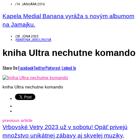
/
14. JANUÁRA 2016
Kapela Medial Banana vyráža s novým albumom
na Jamajku.
/
28. JÚNA 2023
/
MARTINA JAROLÍNOVÁ
kniha Ultra nechutne komando
Share On:
Facebook
Twitter
Pinterest
Linked In
kniha Ultra nechutne komando
previous article
Vrbovské Vetry 2023 už v sobotu! Opäť privejú
množstvo unikátnej zábavy aj skvelej muziky,