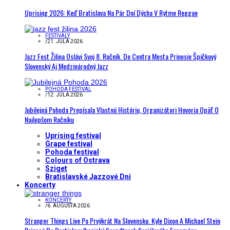
Uprising 2026: Keď Bratislava Na Pár Dní Dýcha V Rytme Reggae
FESTIVALY
/
21. JÚLA 2026
Jazz Fest Žilina Oslávi Svoj 8. Ročník. Do Centra Mesta Prinesie Špičkový
Slovenský Aj Medzinárodný Jazz
POHODA FESTIVAL
/
12. JÚLA 2026
Jubilejná Pohoda Prepísala Vlastnú Históriu, Organizátori Hovoria Opäť O
Najlepšom Ročníku
Uprising festival
Grape festival
Pohoda festival
Colours of Ostrava
Sziget
Bratislavské Jazzové Dni
Koncerty
KONCERTY
/
6. AUGUSTA 2026
Stranger Things Live Po Prvýkrát Na Slovensku. Kyle Dixon A Michael Stein