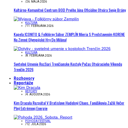
/
26. MÁJA 2026
Kultúrno-Komunitné Centrum BOD Prvého Júna Oficiálne Otvára Svoje Brány
KULTÚRA
/
11. FEBRUÁRA 2026
Kapela ICONITO & Folklórny Súbor ZEMPLÍN Mieria S Predstavením KORENE
Na Zimné Olympijské Hry Do Milána!
KULTÚRA
/
8. FEBRUÁRA 2026
Svetelné Umenie Rozžiari Trenčianske Kostoly Počas Otváracieho Víkendu
Trenčín 2026
Rozhovory
Reportáže
REPORTY
/
4. AUGUSTA 2026
Kim Dracula Rozpútal V Bratislave Hudobný Chaos. Fanúšikovia Zažili Večer
Plný Extrémnej Energie
POHODA FESTIVAL
/
12. JÚLA 2026