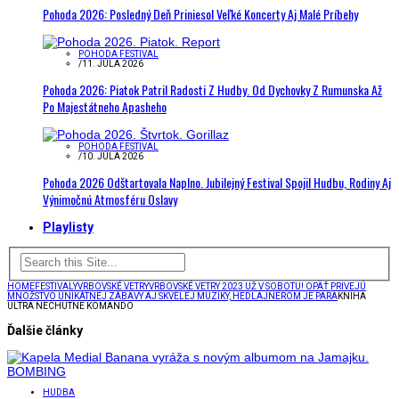
Pohoda 2026: Posledný Deň Priniesol Veľké Koncerty Aj Malé Príbehy
POHODA FESTIVAL
/
11. JÚLA 2026
Pohoda 2026: Piatok Patril Radosti Z Hudby. Od Dychovky Z Rumunska Až
Po Majestátneho Apasheho
POHODA FESTIVAL
/
10. JÚLA 2026
Pohoda 2026 Odštartovala Naplno. Jubilejný Festival Spojil Hudbu, Rodiny Aj
Výnimočnú Atmosféru Oslavy
Playlisty
HOME
FESTIVALY
VRBOVSKÉ VETRY
VRBOVSKÉ VETRY 2023 UŽ V SOBOTU! OPÄŤ PRIVEJÚ
MNOŽSTVO UNIKÁTNEJ ZÁBAVY AJ SKVELEJ MUZIKY, HEDLAJNEROM JE PARA
KNIHA
ULTRA NECHUTNE KOMANDO
Ďalšie články
HUDBA