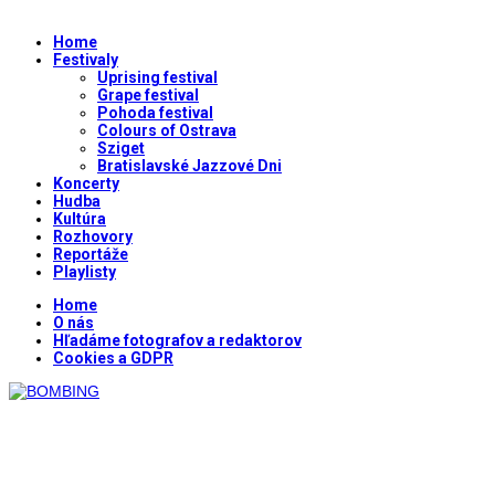
Home
Festivaly
Uprising festival
Grape festival
Pohoda festival
Colours of Ostrava
Sziget
Bratislavské Jazzové Dni
Koncerty
Hudba
Kultúra
Rozhovory
Reportáže
Playlisty
Home
O nás
Hľadáme fotografov a redaktorov
Cookies a GDPR