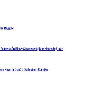
ytme Reggae
a Prinesie Špičkový Slovenský Aj Medzinárodný Jazz
tori Hovoria Opäť O Najlepšom Ročníku