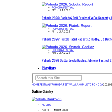
POHODA FESTIVAL
/
12. JÚLA 2026
Pohoda 2026: Posledný Deň Priniesol Veľké Koncerty A
POHODA FESTIVAL
/
11. JÚLA 2026
Pohoda 2026: Piatok Patril Radosti Z Hudby. Od Dyc
POHODA FESTIVAL
/
10. JÚLA 2026
Pohoda 2026 Odštartovala Naplno. Jubilejný Festival 
Playlisty
HOME
FESTIVALY
POHODA FESTIVAL
VLAKOM JE TO POHODA
202206
Ďalšie články
HUDBA
/
23. SEPTEMBRA 2020