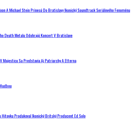
ixon A Michael Stein Prinesú Do Bratislavy Ikonický Soundtrack Seriálového Fenoménu
ého Death Metalu Odohrajú Koncert V Bratislave
V Majesticu Sa Predstavia Aj Patriarchy A Etterna
n Hudbou
u Hitovku Produkoval Ikonický Britský Producent Ed Solo