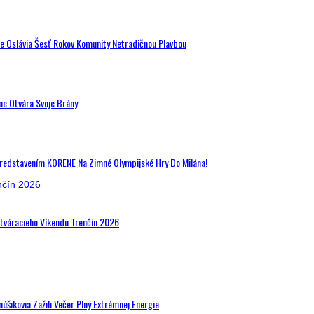
de Oslávia Šesť Rokov Komunity Netradičnou Plavbou
ne Otvára Svoje Brány
Predstavením KORENE Na Zimné Olympijské Hry Do Milána!
Otváracieho Víkendu Trenčín 2026
šikovia Zažili Večer Plný Extrémnej Energie