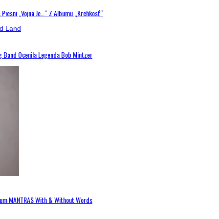
K Piesni „Vojna Je…“ Z Albumu „Krehkosť“
ig Band Ocenila Legenda Bob Mintzer
 Album MANTRAS With & Without Words