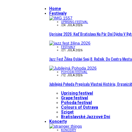
Home
Festivaly
UPRISING FESTIVAL
/
24. JÚLA 2026
Uprising 2026: Keď Bratislava Na Pár Dní Dýcha V R
FESTIVALY
/
21. JÚLA 2026
Jazz Fest Žilina Oslávi Svoj 8. Ročník. Do Centra Mest
POHODA FESTIVAL
/
12. JÚLA 2026
Jubilejná Pohoda Prepísala Vlastnú Históriu, Organizá
Uprising festival
Grape festival
Pohoda festival
Colours of Ostrava
Sziget
Bratislavské Jazzové Dni
Koncerty
KONCERTY