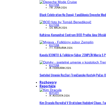
KULTÚRA
/
18. JÚNA 2026
Black Celebration Na Dunaji: Fanúšikovia Depeche Mo
KULTÚRA
/
26. MÁJA 2026
Kultúrno-Komunitné Centrum BOD Prvého Júna Oficiál
KULTÚRA
/
11. FEBRUÁRA 2026
Kapela ICONITO & Folklórny Súbor ZEMPLÍN Mieria S 
KULTÚRA
/
8. FEBRUÁRA 2026
Svetelné Umenie Rozžiari Trenčianske Kostoly Počas 
Rozhovory
Reportáže
REPORTY
/
4. AUGUSTA 2026
Kim Dracula Rozpútal V Bratislave Hudobný Chaos. Fanú