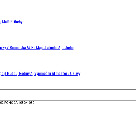
j Malé Príbehy
hovky Z Rumunska Až Po Majestátneho Apasheho
Spojil Hudbu, Rodiny Aj Výnimočnú Atmosféru Oslavy
02 POHODA 1080×1080