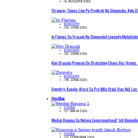
/
6. AUGUSTA 2026
Stranger Things Live Po Prvýkrát Na Slovensku. Kyle D
KONCERTY
/
26. JÚNA 2026
In Flames Sa Vracajú Na Slovensko! Legendy Melodick
KONCERTY
/
23. JÚNA 2026
Kim Dracula Prinesie Do Bratislavy Chaos Bez Hraníc. 
KONCERTY
/
18. JÚNA 2026
Dymytry: Kapela, Ktorá Sa Pre Mňa Stala Viac Než Le
Hudba
HUDBA
/
21. MÁJA 2026
Medial Banana Sa Neboja Experimentovať: Ich Najnovši
HUDBA
/
25. FEBRUÁRA 2026