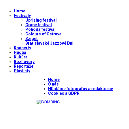
Home
Festivaly
Uprising festival
Grape festival
Pohoda festival
Colours of Ostrava
Sziget
Bratislavské Jazzové Dni
Koncerty
Hudba
Kultúra
Rozhovory
Reportáže
Playlisty
Home
O nás
Hľadáme fotografov a redaktorov
Cookies a GDPR