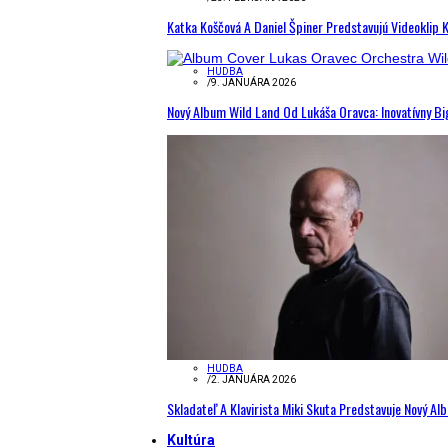
Katka Koščová A Daniel Špiner Predstavujú Videoklip 
HUDBA
/
9. JANUÁRA 2026
Nový Album Wild Land Od Lukáša Oravca: Inovatívny B
HUDBA
/
2. JANUÁRA 2026
Skladateľ A Klavirista Miki Skuta Predstavuje Nový
Kultúra