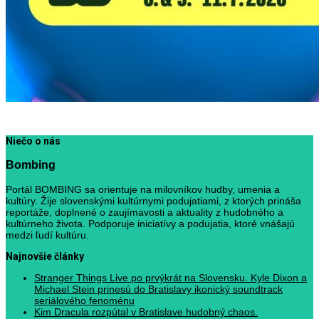
Niečo o nás
Bombing
Portál BOMBING sa orientuje na milovníkov hudby, umenia a
kultúry. Žije slovenskými kultúrnymi podujatiami, z ktorých prináša
reportáže, doplnené o zaujímavosti a aktuality z hudobného a
kultúrneho života. Podporuje iniciatívy a podujatia, ktoré vnášajú
medzi ľudí kultúru.
Najnovšie články
Stranger Things Live po prvýkrát na Slovensku. Kyle Dixon a
Michael Stein prinesú do Bratislavy ikonický soundtrack
seriálového fenoménu
Kim Dracula rozpútal v Bratislave hudobný chaos.