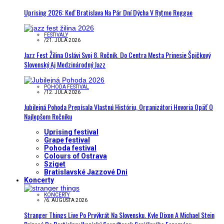
Uprising 2026: Keď Bratislava Na Pár Dní Dýcha V Rytme Reggae
FESTIVALY
/
21. JÚLA 2026
Jazz Fest Žilina Oslávi Svoj 8. Ročník. Do Centra Mesta Prinesie Špičkový
Slovenský Aj Medzinárodný Jazz
POHODA FESTIVAL
/
12. JÚLA 2026
Jubilejná Pohoda Prepísala Vlastnú Históriu, Organizátori Hovoria Opäť O
Najlepšom Ročníku
Uprising festival
Grape festival
Pohoda festival
Colours of Ostrava
Sziget
Bratislavské Jazzové Dni
Koncerty
KONCERTY
/
6. AUGUSTA 2026
Stranger Things Live Po Prvýkrát Na Slovensku. Kyle Dixon A Michael Stein