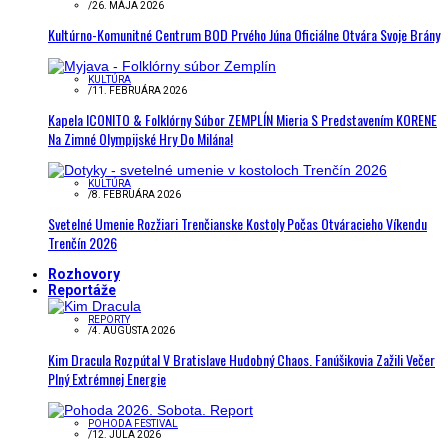
/
26. MÁJA 2026
Kultúrno-Komunitné Centrum BOD Prvého Júna Oficiálne Otvára Svoje Brány
KULTÚRA
/
11. FEBRUÁRA 2026
Kapela ICONITO & Folklórny Súbor ZEMPLÍN Mieria S Predstavením KORENE
Na Zimné Olympijské Hry Do Milána!
KULTÚRA
/
8. FEBRUÁRA 2026
Svetelné Umenie Rozžiari Trenčianske Kostoly Počas Otváracieho Víkendu
Trenčín 2026
Rozhovory
Reportáže
REPORTY
/
4. AUGUSTA 2026
Kim Dracula Rozpútal V Bratislave Hudobný Chaos. Fanúšikovia Zažili Večer
Plný Extrémnej Energie
POHODA FESTIVAL
/
12. JÚLA 2026