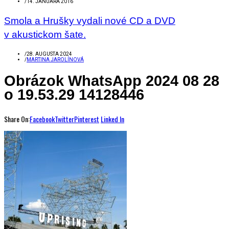
/
14. JANUÁRA 2016
Smola a Hrušky vydali nové CD a DVD
v akustickom šate.
/
28. AUGUSTA 2024
/
MARTINA JAROLÍNOVÁ
Obrázok WhatsApp 2024 08 28
o 19.53.29 14128446
Share On:
Facebook
Twitter
Pinterest
Linked In