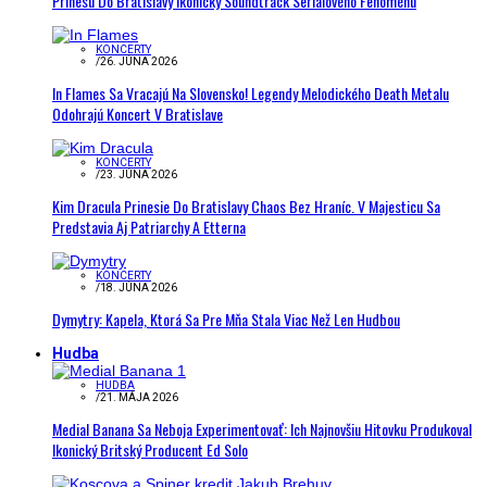
Prinesú Do Bratislavy Ikonický Soundtrack Seriálového Fenoménu
KONCERTY
/
26. JÚNA 2026
In Flames Sa Vracajú Na Slovensko! Legendy Melodického Death Metalu
Odohrajú Koncert V Bratislave
KONCERTY
/
23. JÚNA 2026
Kim Dracula Prinesie Do Bratislavy Chaos Bez Hraníc. V Majesticu Sa
Predstavia Aj Patriarchy A Etterna
KONCERTY
/
18. JÚNA 2026
Dymytry: Kapela, Ktorá Sa Pre Mňa Stala Viac Než Len Hudbou
Hudba
HUDBA
/
21. MÁJA 2026
Medial Banana Sa Neboja Experimentovať: Ich Najnovšiu Hitovku Produkoval
Ikonický Britský Producent Ed Solo