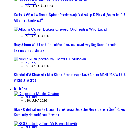
HUDBA
/
25. FEBRUÁRA 2026
Katka Koščová A Daniel Špiner Predstavujú Videoklip K Piesni „Vojna Je…“ Z
Albumu „Krehkosť“
HUDBA
/
9. JANUÁRA 2026
Nový Album Wild Land Od Lukáša Oravca: Inovatívny Big Band Ocenila
Legenda Bob Mintzer
HUDBA
/
2. JANUÁRA 2026
Skladateľ A Klavirista Miki Skuta Predstavuje Nový Album MANTRAS With &
Without Words
Kultúra
KULTÚRA
/
18. JÚNA 2026
Black Celebration Na Dunaji: Fanúšikovia Depeche Mode Oslávia Šesť Rokov
Komunity Netradičnou Plavbou
KULTÚRA