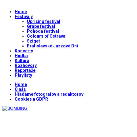
Home
Festivaly
Uprising festival
Grape festival
Pohoda festival
Colours of Ostrava
Sziget
Bratislavské Jazzové Dni
Koncerty
Hudba
Kultúra
Rozhovory
Reportáže
Playlisty
Home
O nás
Hľadáme fotografov a redaktorov
Cookies a GDPR