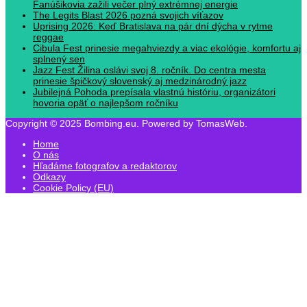
Fanúšikovia zažili večer plný extrémnej energie
The Legits Blast 2026 pozná svojich víťazov
Uprising 2026: Keď Bratislava na pár dní dýcha v rytme
reggae
Cibula Fest prinesie megahviezdy a viac ekológie, komfortu aj
splnený sen
Jazz Fest Žilina oslávi svoj 8. ročník. Do centra mesta
prinesie špičkový slovenský aj medzinárodný jazz
Jubilejná Pohoda prepísala vlastnú históriu, organizátori
hovoria opäť o najlepšom ročníku
Copyright © 2025 Bombing.eu. Powered by TomasWeb.
Home
O nás
Hľadáme fotografov a redaktorov
Odkazy
Cookie Policy (EU)