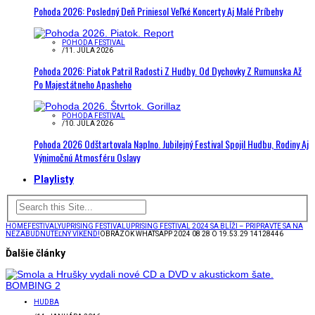
Pohoda 2026: Posledný Deň Priniesol Veľké Koncerty Aj Malé Príbehy
POHODA FESTIVAL
/
11. JÚLA 2026
Pohoda 2026: Piatok Patril Radosti Z Hudby. Od Dychovky Z Rumunska Až
Po Majestátneho Apasheho
POHODA FESTIVAL
/
10. JÚLA 2026
Pohoda 2026 Odštartovala Naplno. Jubilejný Festival Spojil Hudbu, Rodiny Aj
Výnimočnú Atmosféru Oslavy
Playlisty
HOME
FESTIVALY
UPRISING FESTIVAL
UPRISING FESTIVAL 2024 SA BLÍŽI – PRIPRAVTE SA NA
NEZABUDNUTEĽNÝ VÍKEND!
OBRÁZOK WHATSAPP 2024 08 28 O 19.53.29 14128446
Ďalšie články
HUDBA