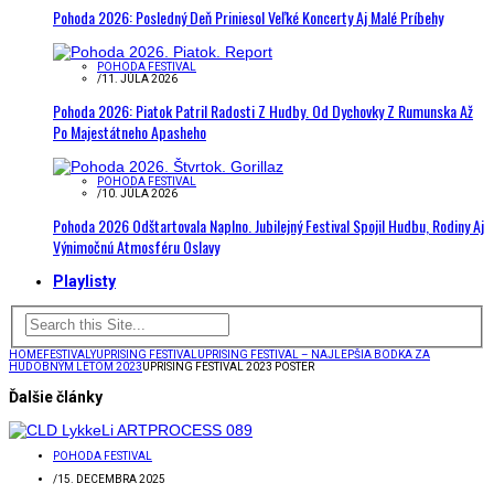
Pohoda 2026: Posledný Deň Priniesol Veľké Koncerty Aj Malé Príbehy
POHODA FESTIVAL
/
11. JÚLA 2026
Pohoda 2026: Piatok Patril Radosti Z Hudby. Od Dychovky Z Rumunska Až
Po Majestátneho Apasheho
POHODA FESTIVAL
/
10. JÚLA 2026
Pohoda 2026 Odštartovala Naplno. Jubilejný Festival Spojil Hudbu, Rodiny Aj
Výnimočnú Atmosféru Oslavy
Playlisty
HOME
FESTIVALY
UPRISING FESTIVAL
UPRISING FESTIVAL – NAJLEPŠIA BODKA ZA
HUDOBNÝM LETOM 2023
UPRISING FESTIVAL 2023 POSTER
Ďalšie články
POHODA FESTIVAL
/
15. DECEMBRA 2025