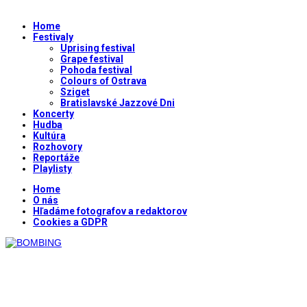
Home
Festivaly
Uprising festival
Grape festival
Pohoda festival
Colours of Ostrava
Sziget
Bratislavské Jazzové Dni
Koncerty
Hudba
Kultúra
Rozhovory
Reportáže
Playlisty
Home
O nás
Hľadáme fotografov a redaktorov
Cookies a GDPR