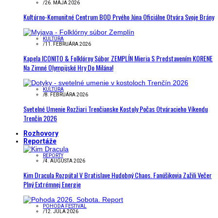
/
26. MÁJA 2026
Kultúrno-Komunitné Centrum BOD Prvého Júna Oficiálne Otvára Svoje Brány
KULTÚRA
/
11. FEBRUÁRA 2026
Kapela ICONITO & Folklórny Súbor ZEMPLÍN Mieria S Predstavením KORENE
Na Zimné Olympijské Hry Do Milána!
KULTÚRA
/
8. FEBRUÁRA 2026
Svetelné Umenie Rozžiari Trenčianske Kostoly Počas Otváracieho Víkendu
Trenčín 2026
Rozhovory
Reportáže
REPORTY
/
4. AUGUSTA 2026
Kim Dracula Rozpútal V Bratislave Hudobný Chaos. Fanúšikovia Zažili Večer
Plný Extrémnej Energie
POHODA FESTIVAL
/
12. JÚLA 2026