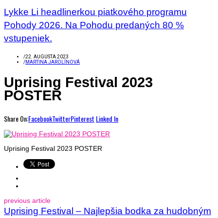
Lykke Li headlinerkou piatkového programu
Pohody 2026. Na Pohodu predaných 80 %
vstupeniek.
/
22. AUGUSTA 2023
/
MARTINA JAROLÍNOVÁ
Uprising Festival 2023
POSTER
Share On:
Facebook
Twitter
Pinterest
Linked In
Uprising Festival 2023 POSTER
previous article
Uprising Festival – Najlepšia bodka za hudobným