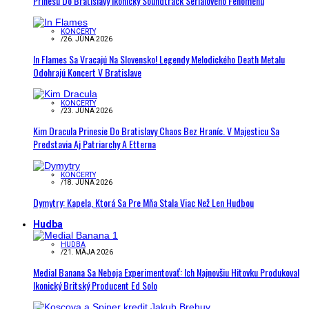
Prinesú Do Bratislavy Ikonický Soundtrack Seriálového Fenoménu
KONCERTY
/
26. JÚNA 2026
In Flames Sa Vracajú Na Slovensko! Legendy Melodického Death Metalu
Odohrajú Koncert V Bratislave
KONCERTY
/
23. JÚNA 2026
Kim Dracula Prinesie Do Bratislavy Chaos Bez Hraníc. V Majesticu Sa
Predstavia Aj Patriarchy A Etterna
KONCERTY
/
18. JÚNA 2026
Dymytry: Kapela, Ktorá Sa Pre Mňa Stala Viac Než Len Hudbou
Hudba
HUDBA
/
21. MÁJA 2026
Medial Banana Sa Neboja Experimentovať: Ich Najnovšiu Hitovku Produkoval
Ikonický Britský Producent Ed Solo