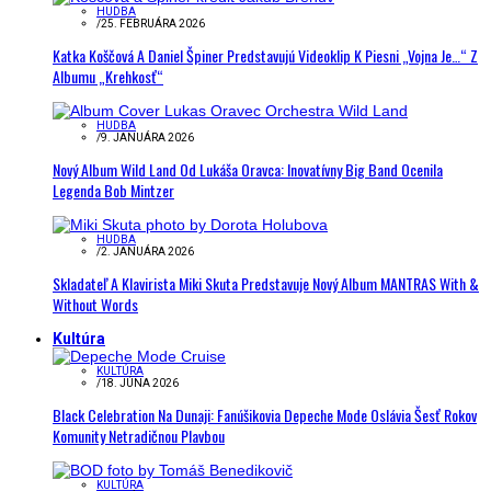
HUDBA
/
25. FEBRUÁRA 2026
Katka Koščová A Daniel Špiner Predstavujú Videoklip K Piesni „Vojna Je…“ Z
Albumu „Krehkosť“
HUDBA
/
9. JANUÁRA 2026
Nový Album Wild Land Od Lukáša Oravca: Inovatívny Big Band Ocenila
Legenda Bob Mintzer
HUDBA
/
2. JANUÁRA 2026
Skladateľ A Klavirista Miki Skuta Predstavuje Nový Album MANTRAS With &
Without Words
Kultúra
KULTÚRA
/
18. JÚNA 2026
Black Celebration Na Dunaji: Fanúšikovia Depeche Mode Oslávia Šesť Rokov
Komunity Netradičnou Plavbou
KULTÚRA