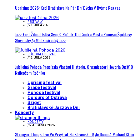
Uprising 2026: Keď Bratislava Na Pár Dní Dýcha V Rytme Reggae
FESTIVALY
/
21. JÚLA 2026
Jazz Fest Žilina Oslávi Svoj 8. Ročník. Do Centra Mesta Prinesie Špičkový
Slovenský Aj Medzinárodný Jazz
POHODA FESTIVAL
/
12. JÚLA 2026
Jubilejná Pohoda Prepísala Vlastnú Históriu, Organizátori Hovoria Opäť O
Najlepšom Ročníku
Uprising festival
Grape festival
Pohoda festival
Colours of Ostrava
Sziget
Bratislavské Jazzové Dni
Koncerty
KONCERTY
/
6. AUGUSTA 2026
Stranger Things Live Po Prvýkrát Na Slovensku. Kyle Dixon A Michael Stein