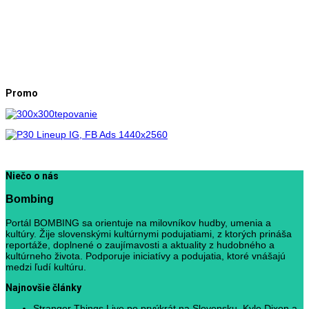
Promo
Niečo o nás
Bombing
Portál BOMBING sa orientuje na milovníkov hudby, umenia a
kultúry. Žije slovenskými kultúrnymi podujatiami, z ktorých prináša
reportáže, doplnené o zaujímavosti a aktuality z hudobného a
kultúrneho života. Podporuje iniciatívy a podujatia, ktoré vnášajú
medzi ľudí kultúru.
Najnovšie články
Stranger Things Live po prvýkrát na Slovensku. Kyle Dixon a