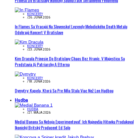
Prinesú Do Bratislavy Ikonický Soundtrack Seriálového Fenoménu
KONCERTY
/
26. JÚNA 2026
In Flames Sa Vracajú Na Slovensko! Legendy Melodického Death Metalu
Odohrajú Koncert V Bratislave
KONCERTY
/
23. JÚNA 2026
Kim Dracula Prinesie Do Bratislavy Chaos Bez Hraníc. V Majesticu Sa
Predstavia Aj Patriarchy A Etterna
KONCERTY
/
18. JÚNA 2026
Dymytry: Kapela, Ktorá Sa Pre Mňa Stala Viac Než Len Hudbou
Hudba
HUDBA
/
21. MÁJA 2026
Medial Banana Sa Neboja Experimentovať: Ich Najnovšiu Hitovku Produkoval
Ikonický Britský Producent Ed Solo