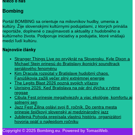
Niečo o nás
Bombing
Portál BOMBING sa orientuje na milovníkov hudby, umenia a
kultúry. Žije slovenskými kultúrnymi podujatiami, z ktorých prináša
reportáže, doplnené o zaujímavosti a aktuality z hudobného a
kultúrneho života. Podporuje iniciatívy a podujatia, ktoré vnášajú
medzi ľudí kultúru.
Najnovšie články
Stranger Things Live po prvýkrát na Slovensku. Kyle Dixon a
Michael Stein prinesú do Bratislavy ikonický soundtrack
seriálového fenoménu
Kim Dracula rozpútal v Bratislave hudobný chaos.
Fanúšikovia zažili večer plný extrémnej energie
The Legits Blast 2026 pozná svojich víťazov
Uprising 2026: Keď Bratislava na pár dní dýcha v rytme
reggae
Cibula Fest prinesie megahviezdy a viac ekológie, komfortu aj
splnený sen
Jazz Fest Žilina oslávi svoj 8. ročník. Do centra mesta
prinesie špičkový slovenský aj medzinárodný jazz
Jubilejná Pohoda prepísala vlastnú históriu, organizátori
hovoria opäť o najlepšom ročníku
Copyright © 2025 Bombing.eu. Powered by TomasWeb.