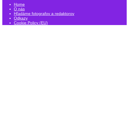
Home
O nás
Hľadáme fotografov a redaktorov
Odkazy
Cookie Policy (EU)