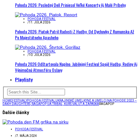
Pohoda 2026: Posledný Deň Priniesol Veľké Koncerty Aj Malé Príbehy
POHODA FESTIVAL
/
11. JÚLA 2026
Pohoda 2026: Piatok Patril Radosti Z Hudby. Od Dychovky Z Rumunska Až
Po Majestátneho Apasheho
POHODA FESTIVAL
/
10. JÚLA 2026
Pohoda 2026 Odštartovala Naplno. Jubilejný Festival Spojil Hudbu, Rodiny Aj
Výnimočnú Atmosféru Oslavy
Playlisty
HOME
FESTIVALY
POHODA FESTIVAL
UKRAJINSKÉ UMELKYNE A UMELCI NA POHODE 2023 –
DAKH DAUGHTERS, RAGAPOP, UA TRIBAL, KURS VALÜT A ZAPASKA
RAGAPOP
Ďalšie články
POHODA FESTIVAL
/
7. MÁJA 2024