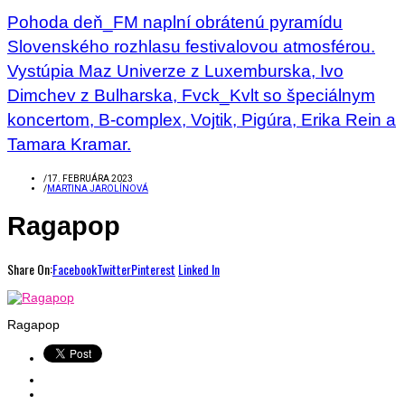
Pohoda deň_FM naplní obrátenú pyramídu
Slovenského rozhlasu festivalovou atmosférou.
Vystúpia Maz Univerze z Luxemburska, Ivo
Dimchev z Bulharska, Fvck_Kvlt so špeciálnym
koncertom, B-complex, Vojtik, Pigúra, Erika Rein a
Tamara Kramar.
/
17. FEBRUÁRA 2023
/
MARTINA JAROLÍNOVÁ
Ragapop
Share On:
Facebook
Twitter
Pinterest
Linked In
Ragapop