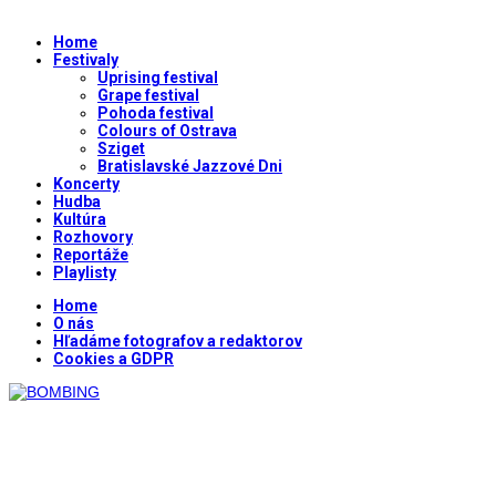
Home
Festivaly
Uprising festival
Grape festival
Pohoda festival
Colours of Ostrava
Sziget
Bratislavské Jazzové Dni
Koncerty
Hudba
Kultúra
Rozhovory
Reportáže
Playlisty
Home
O nás
Hľadáme fotografov a redaktorov
Cookies a GDPR