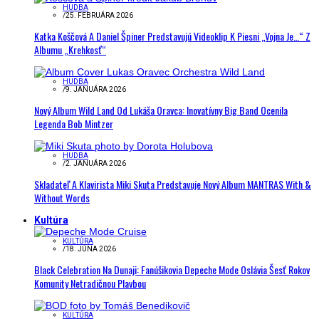
HUDBA
/
25. FEBRUÁRA 2026
Katka Koščová A Daniel Špiner Predstavujú Videoklip K Piesni „Vojna Je…“ Z
Albumu „Krehkosť“
HUDBA
/
9. JANUÁRA 2026
Nový Album Wild Land Od Lukáša Oravca: Inovatívny Big Band Ocenila
Legenda Bob Mintzer
HUDBA
/
2. JANUÁRA 2026
Skladateľ A Klavirista Miki Skuta Predstavuje Nový Album MANTRAS With &
Without Words
Kultúra
KULTÚRA
/
18. JÚNA 2026
Black Celebration Na Dunaji: Fanúšikovia Depeche Mode Oslávia Šesť Rokov
Komunity Netradičnou Plavbou
KULTÚRA