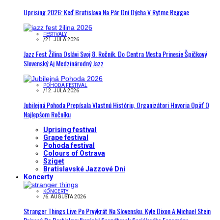
Uprising 2026: Keď Bratislava Na Pár Dní Dýcha V Rytme Reggae
FESTIVALY
/
21. JÚLA 2026
Jazz Fest Žilina Oslávi Svoj 8. Ročník. Do Centra Mesta Prinesie Špičkový
Slovenský Aj Medzinárodný Jazz
POHODA FESTIVAL
/
12. JÚLA 2026
Jubilejná Pohoda Prepísala Vlastnú Históriu, Organizátori Hovoria Opäť O
Najlepšom Ročníku
Uprising festival
Grape festival
Pohoda festival
Colours of Ostrava
Sziget
Bratislavské Jazzové Dni
Koncerty
KONCERTY
/
6. AUGUSTA 2026
Stranger Things Live Po Prvýkrát Na Slovensku. Kyle Dixon A Michael Stein