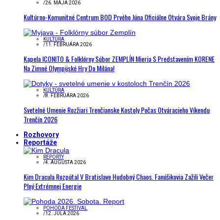
/
26. MÁJA 2026
Kultúrno-Komunitné Centrum BOD Prvého Júna Oficiálne Otvára Svoje Brány
KULTÚRA
/
11. FEBRUÁRA 2026
Kapela ICONITO & Folklórny Súbor ZEMPLÍN Mieria S Predstavením KORENE
Na Zimné Olympijské Hry Do Milána!
KULTÚRA
/
8. FEBRUÁRA 2026
Svetelné Umenie Rozžiari Trenčianske Kostoly Počas Otváracieho Víkendu
Trenčín 2026
Rozhovory
Reportáže
REPORTY
/
4. AUGUSTA 2026
Kim Dracula Rozpútal V Bratislave Hudobný Chaos. Fanúšikovia Zažili Večer
Plný Extrémnej Energie
POHODA FESTIVAL
/
12. JÚLA 2026