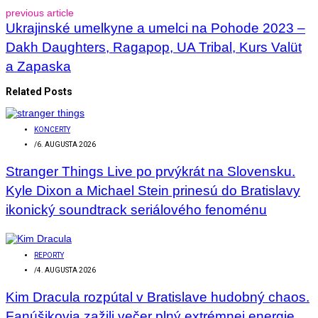
previous article
Ukrajinské umelkyne a umelci na Pohode 2023 –
Dakh Daughters, Ragapop, UA Tribal, Kurs Valüt
a Zapaska
Related Posts
KONCERTY
/
6. AUGUSTA 2026
Stranger Things Live po prvýkrát na Slovensku.
Kyle Dixon a Michael Stein prinesú do Bratislavy
ikonický soundtrack seriálového fenoménu
REPORTY
/
4. AUGUSTA 2026
Kim Dracula rozpútal v Bratislave hudobný chaos.
Fanúšikovia zažili večer plný extrémnej energie