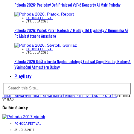
Pohoda 2026: Posledný Deň Priniesol Veľké Koncerty Aj Malé Príbehy
POHODA FESTIVAL
/
11. JÚLA 2026
Pohoda 2026: Piatok Patril Radosti Z Hudby. Od Dychovky Z Rumunska Až
Po Majestátneho Apasheho
POHODA FESTIVAL
/
10. JÚLA 2026
Pohoda 2026 Odštartovala Naplno. Jubilejný Festival Spojil Hudbu, Rodiny Aj
Výnimočnú Atmosféru Oslavy
Playlisty
HOME
FESTIVALY
POHODA FESTIVAL
TRIDSAŤ ROKOV POHODY: DÁ SA BEZ NEJ ŽIŤ?
POHODA
VÝHĽAD
Ďalšie články
POHODA FESTIVAL
/
8. JÚLA 2017