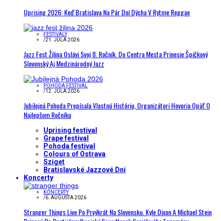
Uprising 2026: Keď Bratislava Na Pár Dní Dýcha V Rytme Reggae
FESTIVALY
/
21. JÚLA 2026
Jazz Fest Žilina Oslávi Svoj 8. Ročník. Do Centra Mesta Prinesie Špičkový
Slovenský Aj Medzinárodný Jazz
POHODA FESTIVAL
/
12. JÚLA 2026
Jubilejná Pohoda Prepísala Vlastnú Históriu, Organizátori Hovoria Opäť O
Najlepšom Ročníku
Uprising festival
Grape festival
Pohoda festival
Colours of Ostrava
Sziget
Bratislavské Jazzové Dni
Koncerty
KONCERTY
/
6. AUGUSTA 2026
Stranger Things Live Po Prvýkrát Na Slovensku. Kyle Dixon A Michael Stein