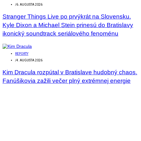
/
6. AUGUSTA 2026
Stranger Things Live po prvýkrát na Slovensku.
Kyle Dixon a Michael Stein prinesú do Bratislavy
ikonický soundtrack seriálového fenoménu
REPORTY
/
4. AUGUSTA 2026
Kim Dracula rozpútal v Bratislave hudobný chaos.
Fanúšikovia zažili večer plný extrémnej energie