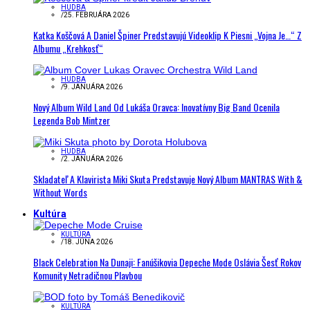
HUDBA
/
25. FEBRUÁRA 2026
Katka Koščová A Daniel Špiner Predstavujú Videoklip K Piesni „Vojna Je…“ Z
Albumu „Krehkosť“
HUDBA
/
9. JANUÁRA 2026
Nový Album Wild Land Od Lukáša Oravca: Inovatívny Big Band Ocenila
Legenda Bob Mintzer
HUDBA
/
2. JANUÁRA 2026
Skladateľ A Klavirista Miki Skuta Predstavuje Nový Album MANTRAS With &
Without Words
Kultúra
KULTÚRA
/
18. JÚNA 2026
Black Celebration Na Dunaji: Fanúšikovia Depeche Mode Oslávia Šesť Rokov
Komunity Netradičnou Plavbou
KULTÚRA