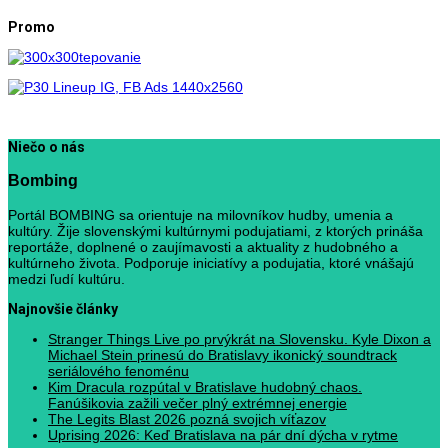
Promo
Niečo o nás
Bombing
Portál BOMBING sa orientuje na milovníkov hudby, umenia a
kultúry. Žije slovenskými kultúrnymi podujatiami, z ktorých prináša
reportáže, doplnené o zaujímavosti a aktuality z hudobného a
kultúrneho života. Podporuje iniciatívy a podujatia, ktoré vnášajú
medzi ľudí kultúru.
Najnovšie články
Stranger Things Live po prvýkrát na Slovensku. Kyle Dixon a
Michael Stein prinesú do Bratislavy ikonický soundtrack
seriálového fenoménu
Kim Dracula rozpútal v Bratislave hudobný chaos.
Fanúšikovia zažili večer plný extrémnej energie
The Legits Blast 2026 pozná svojich víťazov
Uprising 2026: Keď Bratislava na pár dní dýcha v rytme