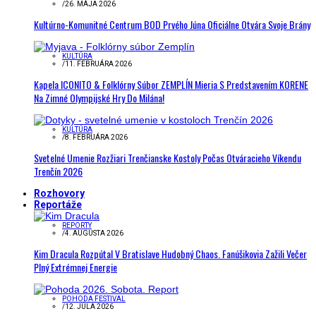
/
26. MÁJA 2026
Kultúrno-Komunitné Centrum BOD Prvého Júna Oficiálne Otvára Svoje Brány
KULTÚRA
/
11. FEBRUÁRA 2026
Kapela ICONITO & Folklórny Súbor ZEMPLÍN Mieria S Predstavením KORENE
Na Zimné Olympijské Hry Do Milána!
KULTÚRA
/
8. FEBRUÁRA 2026
Svetelné Umenie Rozžiari Trenčianske Kostoly Počas Otváracieho Víkendu
Trenčín 2026
Rozhovory
Reportáže
REPORTY
/
4. AUGUSTA 2026
Kim Dracula Rozpútal V Bratislave Hudobný Chaos. Fanúšikovia Zažili Večer
Plný Extrémnej Energie
POHODA FESTIVAL
/
12. JÚLA 2026