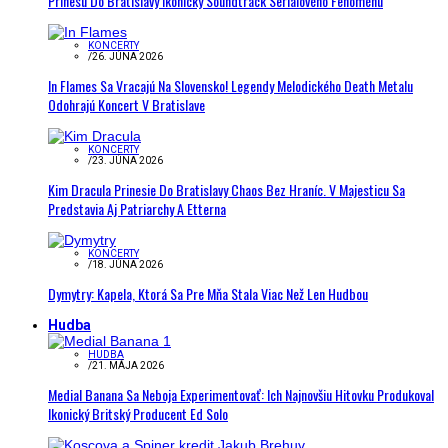
Prinesú Do Bratislavy Ikonický Soundtrack Seriálového Fenoménu
KONCERTY
/
26. JÚNA 2026
In Flames Sa Vracajú Na Slovensko! Legendy Melodického Death Metalu
Odohrajú Koncert V Bratislave
KONCERTY
/
23. JÚNA 2026
Kim Dracula Prinesie Do Bratislavy Chaos Bez Hraníc. V Majesticu Sa
Predstavia Aj Patriarchy A Etterna
KONCERTY
/
18. JÚNA 2026
Dymytry: Kapela, Ktorá Sa Pre Mňa Stala Viac Než Len Hudbou
Hudba
HUDBA
/
21. MÁJA 2026
Medial Banana Sa Neboja Experimentovať: Ich Najnovšiu Hitovku Produkoval
Ikonický Britský Producent Ed Solo