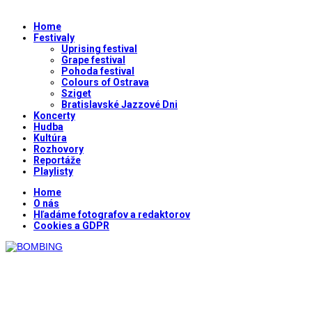
Home
Festivaly
Uprising festival
Grape festival
Pohoda festival
Colours of Ostrava
Sziget
Bratislavské Jazzové Dni
Koncerty
Hudba
Kultúra
Rozhovory
Reportáže
Playlisty
Home
O nás
Hľadáme fotografov a redaktorov
Cookies a GDPR