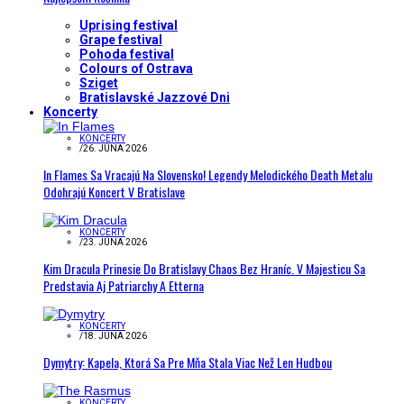
Uprising festival
Grape festival
Pohoda festival
Colours of Ostrava
Sziget
Bratislavské Jazzové Dni
Koncerty
KONCERTY
/
26. JÚNA 2026
In Flames Sa Vracajú Na Slovensko! Legendy Melodického Death Metalu
Odohrajú Koncert V Bratislave
KONCERTY
/
23. JÚNA 2026
Kim Dracula Prinesie Do Bratislavy Chaos Bez Hraníc. V Majesticu Sa
Predstavia Aj Patriarchy A Etterna
KONCERTY
/
18. JÚNA 2026
Dymytry: Kapela, Ktorá Sa Pre Mňa Stala Viac Než Len Hudbou
KONCERTY