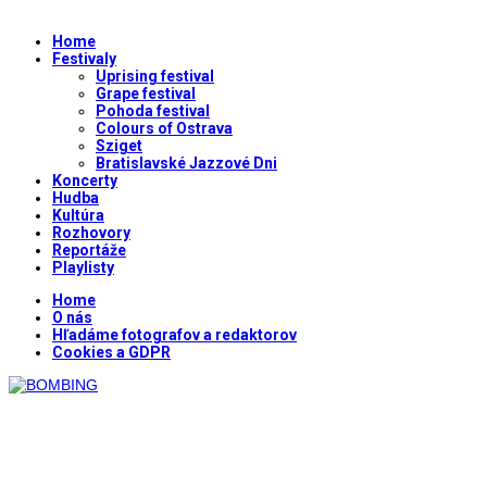
Home
Festivaly
Uprising festival
Grape festival
Pohoda festival
Colours of Ostrava
Sziget
Bratislavské Jazzové Dni
Koncerty
Hudba
Kultúra
Rozhovory
Reportáže
Playlisty
Home
O nás
Hľadáme fotografov a redaktorov
Cookies a GDPR