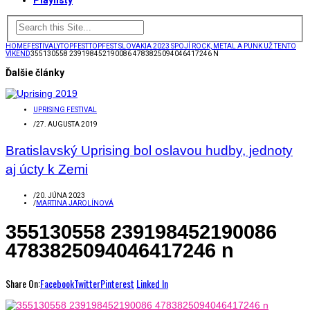
Playlisty
HOME
FESTIVALY
TOPFEST
TOPFEST SLOVAKIA 2023 SPOJÍ ROCK, METAL A PUNK UŽ TENTO
VÍKEND
355130558 239198452190086 4783825094046417246 N
Ďalšie články
UPRISING FESTIVAL
/
27. AUGUSTA 2019
Bratislavský Uprising bol oslavou hudby, jednoty
aj úcty k Zemi
/
20. JÚNA 2023
/
MARTINA JAROLÍNOVÁ
355130558 239198452190086
4783825094046417246 n
Share On:
Facebook
Twitter
Pinterest
Linked In