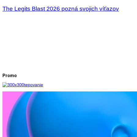
The Legits Blast 2026 pozná svojich víťazov
Promo