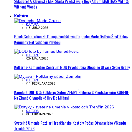
Skladateľ A Klavirista Miki Skuta Predstavuje Nový Album MANTRAS With &
Without Words
Kultúra
KULTÚRA
/
18. JÚNA 2026
Black Celebration Na Dunaji: Fanúšikovia Depeche Mode Oslávia Šesť Rokov
Komunity Netradičnou Plavbou
KULTÚRA
/
26. MÁJA 2026
Kultúrno-Komunitné Centrum BOD Prvého Júna Oficiálne Otvára Svoje Brány
KULTÚRA
/
11. FEBRUÁRA 2026
Kapela ICONITO & Folklórny Súbor ZEMPLÍN Mieria S Predstavením KORENE
Na Zimné Olympijské Hry Do Milána!
KULTÚRA
/
8. FEBRUÁRA 2026
Svetelné Umenie Rozžiari Trenčianske Kostoly Počas Otváracieho Víkendu
Trenčín 2026