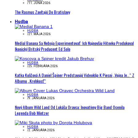
/
11. JÚNA 2026
The Rasmus Zavítajú Do Bratislavy
Hudba
HUDBA
/
21. MÁJA 2026
Medial Banana Sa Neboja Experimentovať: Ich Najnovšiu Hitovku Produkoval
Ikonický Britský Producent Ed Solo
HUDBA
/
25. FEBRUÁRA 2026
Katka Koščová A Daniel Špiner Predstavujú Videoklip K Piesni „Vojna Je…“ Z
Albumu „Krehkosť“
HUDBA
/
9. JANUÁRA 2026
Nový Album Wild Land Od Lukáša Oravca: Inovatívny Big Band Ocenila
Legenda Bob Mintzer
HUDBA
/
2. JANUÁRA 2026