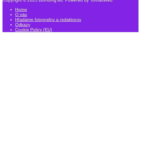
Home
O nás
Hľadáme fotografov a redaktorov
Odkazy
Cookie Policy (EU)