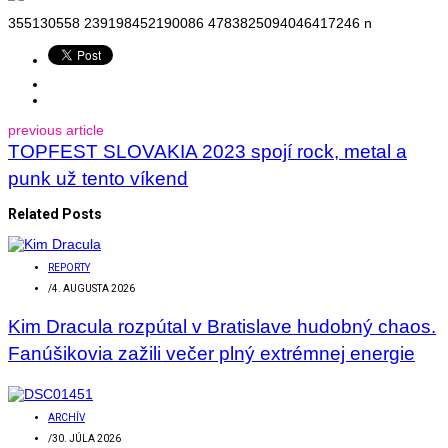
355130558 239198452190086 4783825094046417246 n
previous article
TOPFEST SLOVAKIA 2023 spojí rock, metal a
punk už tento víkend
Related Posts
REPORTY
/
4. AUGUSTA 2026
Kim Dracula rozpútal v Bratislave hudobný chaos.
Fanúšikovia zažili večer plný extrémnej energie
ARCHÍV
/
30. JÚLA 2026