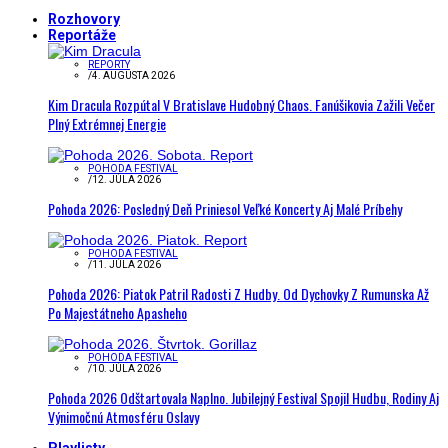
Rozhovory
Reportáže
REPORTY
/
4. AUGUSTA 2026
Kim Dracula Rozpútal V Bratislave Hudobný Chaos. Fanúšikovia Zažili Večer
Plný Extrémnej Energie
POHODA FESTIVAL
/
12. JÚLA 2026
Pohoda 2026: Posledný Deň Priniesol Veľké Koncerty Aj Malé Príbehy
POHODA FESTIVAL
/
11. JÚLA 2026
Pohoda 2026: Piatok Patril Radosti Z Hudby. Od Dychovky Z Rumunska Až
Po Majestátneho Apasheho
POHODA FESTIVAL
/
10. JÚLA 2026
Pohoda 2026 Odštartovala Naplno. Jubilejný Festival Spojil Hudbu, Rodiny Aj
Výnimočnú Atmosféru Oslavy