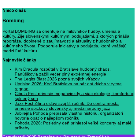
Niečo o nás
Bombing
Portál BOMBING sa orientuje na milovníkov hudby, umenia a
kultúry. Žije slovenskými kultúrnymi podujatiami, z ktorých prináša
reportáže, doplnené o zaujímavosti a aktuality z hudobného a
kultúrneho života. Podporuje iniciatívy a podujatia, ktoré vnášajú
medzi ľudí kultúru.
Najnovšie články
Kim Dracula rozpútal v Bratislave hudobný chaos.
Fanúšikovia zažili večer plný extrémnej energie
The Legits Blast 2026 pozná svojich víťazov
Uprising 2026: Keď Bratislava na pár dní dýcha v rytme
reggae
Cibula Fest prinesie megahviezdy a viac ekológie, komfortu aj
splnený sen
Jazz Fest Žilina oslávi svoj 8. ročník. Do centra mesta
prinesie špičkový slovenský aj medzinárodný jazz
Jubilejná Pohoda prepísala vlastnú históriu, organizátori
hovoria opäť o najlepšom ročníku
Pohoda 2026: Posledný deň priniesol veľké koncerty aj malé
príbehy
Copyright © 2025 Bombing.eu. Powered by TomasWeb.