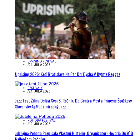
UPRISING FESTIVAL
/
24. JÚLA 2026
Uprising 2026: Keď Bratislava Na Pár Dní Dýcha V Rytme Reggae
FESTIVALY
/
21. JÚLA 2026
Jazz Fest Žilina Oslávi Svoj 8. Ročník. Do Centra Mesta Prinesie Špičkový
Slovenský Aj Medzinárodný Jazz
POHODA FESTIVAL
/
12. JÚLA 2026
Jubilejná Pohoda Prepísala Vlastnú Históriu, Organizátori Hovoria Opäť O
Najlepšom Ročníku