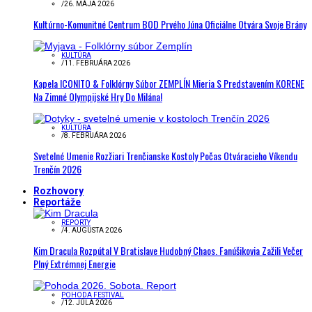
/
26. MÁJA 2026
Kultúrno-Komunitné Centrum BOD Prvého Júna Oficiálne Otvára Svoje Brány
KULTÚRA
/
11. FEBRUÁRA 2026
Kapela ICONITO & Folklórny Súbor ZEMPLÍN Mieria S Predstavením KORENE
Na Zimné Olympijské Hry Do Milána!
KULTÚRA
/
8. FEBRUÁRA 2026
Svetelné Umenie Rozžiari Trenčianske Kostoly Počas Otváracieho Víkendu
Trenčín 2026
Rozhovory
Reportáže
REPORTY
/
4. AUGUSTA 2026
Kim Dracula Rozpútal V Bratislave Hudobný Chaos. Fanúšikovia Zažili Večer
Plný Extrémnej Energie
POHODA FESTIVAL
/
12. JÚLA 2026