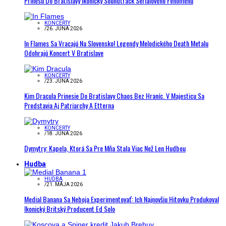
Prinesú Do Bratislavy Ikonický Soundtrack Seriálového Fenoménu
KONCERTY
/
26. JÚNA 2026
In Flames Sa Vracajú Na Slovensko! Legendy Melodického Death Metalu
Odohrajú Koncert V Bratislave
KONCERTY
/
23. JÚNA 2026
Kim Dracula Prinesie Do Bratislavy Chaos Bez Hraníc. V Majesticu Sa
Predstavia Aj Patriarchy A Etterna
KONCERTY
/
18. JÚNA 2026
Dymytry: Kapela, Ktorá Sa Pre Mňa Stala Viac Než Len Hudbou
Hudba
HUDBA
/
21. MÁJA 2026
Medial Banana Sa Neboja Experimentovať: Ich Najnovšiu Hitovku Produkoval
Ikonický Britský Producent Ed Solo