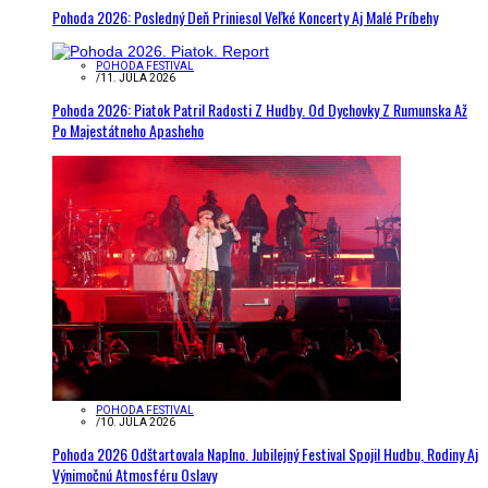
Pohoda 2026: Posledný Deň Priniesol Veľké Koncerty Aj Malé Príbehy
POHODA FESTIVAL
/
11. JÚLA 2026
Pohoda 2026: Piatok Patril Radosti Z Hudby. Od Dychovky Z Rumunska Až
Po Majestátneho Apasheho
POHODA FESTIVAL
/
10. JÚLA 2026
Pohoda 2026 Odštartovala Naplno. Jubilejný Festival Spojil Hudbu, Rodiny Aj
Výnimočnú Atmosféru Oslavy