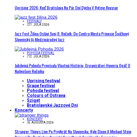
Uprising 2026: Keď Bratislava Na Pár Dní Dýcha V Rytme Reggae
FESTIVALY
/
21. JÚLA 2026
Jazz Fest Žilina Oslávi Svoj 8. Ročník. Do Centra Mesta Prinesie Špičkový
Slovenský Aj Medzinárodný Jazz
POHODA FESTIVAL
/
12. JÚLA 2026
Jubilejná Pohoda Prepísala Vlastnú Históriu, Organizátori Hovoria Opäť O
Najlepšom Ročníku
Uprising festival
Grape festival
Pohoda festival
Colours of Ostrava
Sziget
Bratislavské Jazzové Dni
Koncerty
KONCERTY
/
6. AUGUSTA 2026
Stranger Things Live Po Prvýkrát Na Slovensku. Kyle Dixon A Michael Stein