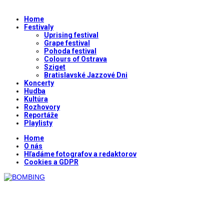
Home
Festivaly
Uprising festival
Grape festival
Pohoda festival
Colours of Ostrava
Sziget
Bratislavské Jazzové Dni
Koncerty
Hudba
Kultúra
Rozhovory
Reportáže
Playlisty
Home
O nás
Hľadáme fotografov a redaktorov
Cookies a GDPR