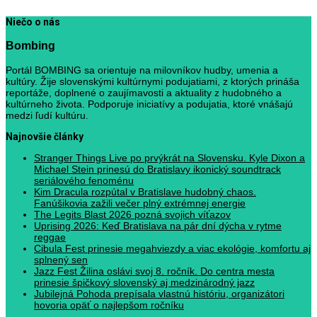
Niečo o nás
Bombing
Portál BOMBING sa orientuje na milovníkov hudby, umenia a
kultúry. Žije slovenskými kultúrnymi podujatiami, z ktorých prináša
reportáže, doplnené o zaujímavosti a aktuality z hudobného a
kultúrneho života. Podporuje iniciatívy a podujatia, ktoré vnášajú
medzi ľudí kultúru.
Najnovšie články
Stranger Things Live po prvýkrát na Slovensku. Kyle Dixon a
Michael Stein prinesú do Bratislavy ikonický soundtrack
seriálového fenoménu
Kim Dracula rozpútal v Bratislave hudobný chaos.
Fanúšikovia zažili večer plný extrémnej energie
The Legits Blast 2026 pozná svojich víťazov
Uprising 2026: Keď Bratislava na pár dní dýcha v rytme
reggae
Cibula Fest prinesie megahviezdy a viac ekológie, komfortu aj
splnený sen
Jazz Fest Žilina oslávi svoj 8. ročník. Do centra mesta
prinesie špičkový slovenský aj medzinárodný jazz
Jubilejná Pohoda prepísala vlastnú históriu, organizátori
hovoria opäť o najlepšom ročníku