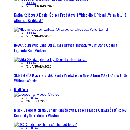
HUDBA
/
25. FEBRUÁRA 2026
Katka Koščová A Daniel Špiner Predstavujú Videoklip K Piesni „Vojna Je…“ Z
Albumu „Krehkosť“
HUDBA
/
9. JANUÁRA 2026
Nový Album Wild Land Od Lukáša Oravca: Inovatívny Big Band Ocenila
Legenda Bob Mintzer
HUDBA
/
2. JANUÁRA 2026
Skladateľ A Klavirista Miki Skuta Predstavuje Nový Album MANTRAS With &
Without Words
Kultúra
KULTÚRA
/
18. JÚNA 2026
Black Celebration Na Dunaji: Fanúšikovia Depeche Mode Oslávia Šesť Rokov
Komunity Netradičnou Plavbou
KULTÚRA