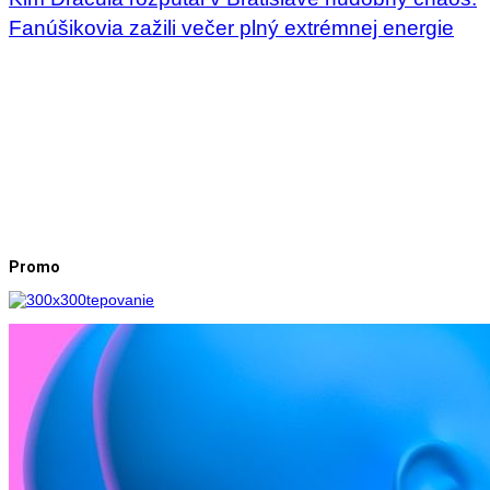
Fanúšikovia zažili večer plný extrémnej energie
Promo