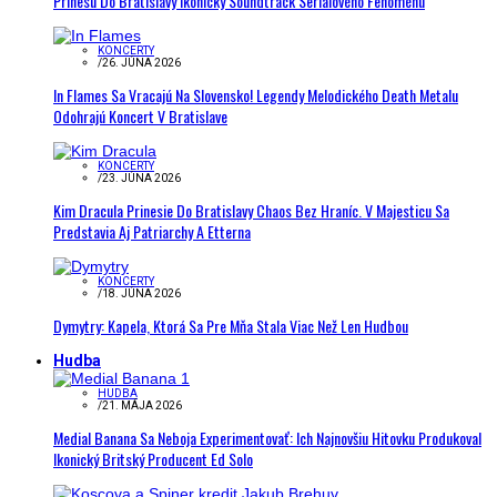
Prinesú Do Bratislavy Ikonický Soundtrack Seriálového Fenoménu
KONCERTY
/
26. JÚNA 2026
In Flames Sa Vracajú Na Slovensko! Legendy Melodického Death Metalu
Odohrajú Koncert V Bratislave
KONCERTY
/
23. JÚNA 2026
Kim Dracula Prinesie Do Bratislavy Chaos Bez Hraníc. V Majesticu Sa
Predstavia Aj Patriarchy A Etterna
KONCERTY
/
18. JÚNA 2026
Dymytry: Kapela, Ktorá Sa Pre Mňa Stala Viac Než Len Hudbou
Hudba
HUDBA
/
21. MÁJA 2026
Medial Banana Sa Neboja Experimentovať: Ich Najnovšiu Hitovku Produkoval
Ikonický Britský Producent Ed Solo