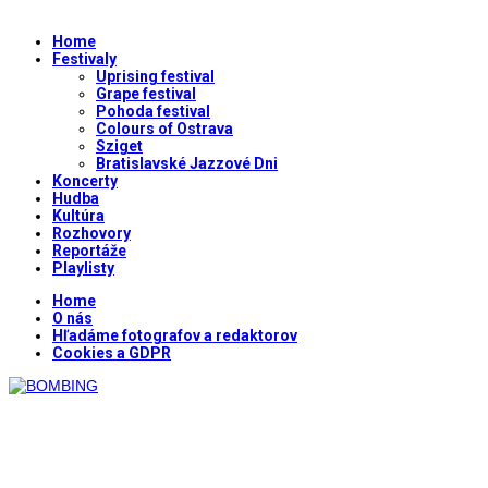
Home
Festivaly
Uprising festival
Grape festival
Pohoda festival
Colours of Ostrava
Sziget
Bratislavské Jazzové Dni
Koncerty
Hudba
Kultúra
Rozhovory
Reportáže
Playlisty
Home
O nás
Hľadáme fotografov a redaktorov
Cookies a GDPR