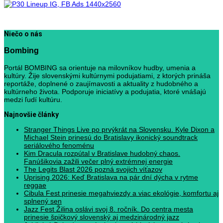
Niečo o nás
Bombing
Portál BOMBING sa orientuje na milovníkov hudby, umenia a
kultúry. Žije slovenskými kultúrnymi podujatiami, z ktorých prináša
reportáže, doplnené o zaujímavosti a aktuality z hudobného a
kultúrneho života. Podporuje iniciatívy a podujatia, ktoré vnášajú
medzi ľudí kultúru.
Najnovšie články
Stranger Things Live po prvýkrát na Slovensku. Kyle Dixon a
Michael Stein prinesú do Bratislavy ikonický soundtrack
seriálového fenoménu
Kim Dracula rozpútal v Bratislave hudobný chaos.
Fanúšikovia zažili večer plný extrémnej energie
The Legits Blast 2026 pozná svojich víťazov
Uprising 2026: Keď Bratislava na pár dní dýcha v rytme
reggae
Cibula Fest prinesie megahviezdy a viac ekológie, komfortu aj
splnený sen
Jazz Fest Žilina oslávi svoj 8. ročník. Do centra mesta
prinesie špičkový slovenský aj medzinárodný jazz