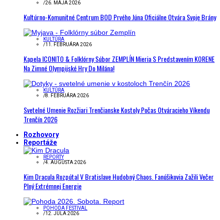
/
26. MÁJA 2026
Kultúrno-Komunitné Centrum BOD Prvého Júna Oficiálne Otvára Svoje Brány
KULTÚRA
/
11. FEBRUÁRA 2026
Kapela ICONITO & Folklórny Súbor ZEMPLÍN Mieria S Predstavením KORENE
Na Zimné Olympijské Hry Do Milána!
KULTÚRA
/
8. FEBRUÁRA 2026
Svetelné Umenie Rozžiari Trenčianske Kostoly Počas Otváracieho Víkendu
Trenčín 2026
Rozhovory
Reportáže
REPORTY
/
4. AUGUSTA 2026
Kim Dracula Rozpútal V Bratislave Hudobný Chaos. Fanúšikovia Zažili Večer
Plný Extrémnej Energie
POHODA FESTIVAL
/
12. JÚLA 2026