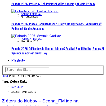
Pohoda 2026: Posledný Deň Priniesol Veľké Koncerty Aj Malé Príbehy
POHODA FESTIVAL
/
11. JÚLA 2026
Pohoda 2026: Piatok Patril Radosti Z Hudby. Od Dychovky Z Rumunska Až
Po Majestátneho Apasheho
POHODA FESTIVAL
/
10. JÚLA 2026
Pohoda 2026 Odštartovala Naplno. Jubilejný Festival Spojil Hudbu, Rodiny Aj
Výnimočnú Atmosféru Oslavy
Playlisty
HOME
POSTS TAGGED "ZEBRA KATZ"
Tag:
Zebra Katz
KONCERTY
/
22. SEPTEMBRA 2015
Z éteru do klubov – Scena_FM ide na