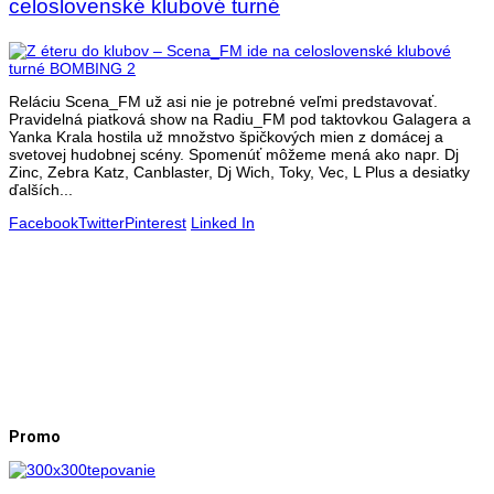
celoslovenské klubové turné
Reláciu Scena_FM už asi nie je potrebné veľmi predstavovať.
Pravidelná piatková show na Radiu_FM pod taktovkou Galagera a
Yanka Krala hostila už množstvo špičkových mien z domácej a
svetovej hudobnej scény. Spomenúť môžeme mená ako napr. Dj
Zinc, Zebra Katz, Canblaster, Dj Wich, Toky, Vec, L Plus a desiatky
ďalších...
Facebook
Twitter
Pinterest
Linked In
Promo