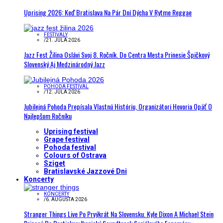
Uprising 2026: Keď Bratislava Na Pár Dní Dýcha V Rytme Reggae
FESTIVALY
/
21. JÚLA 2026
Jazz Fest Žilina Oslávi Svoj 8. Ročník. Do Centra Mesta Prinesie Špičkový
Slovenský Aj Medzinárodný Jazz
POHODA FESTIVAL
/
12. JÚLA 2026
Jubilejná Pohoda Prepísala Vlastnú Históriu, Organizátori Hovoria Opäť O
Najlepšom Ročníku
Uprising festival
Grape festival
Pohoda festival
Colours of Ostrava
Sziget
Bratislavské Jazzové Dni
Koncerty
KONCERTY
/
6. AUGUSTA 2026
Stranger Things Live Po Prvýkrát Na Slovensku. Kyle Dixon A Michael Stein