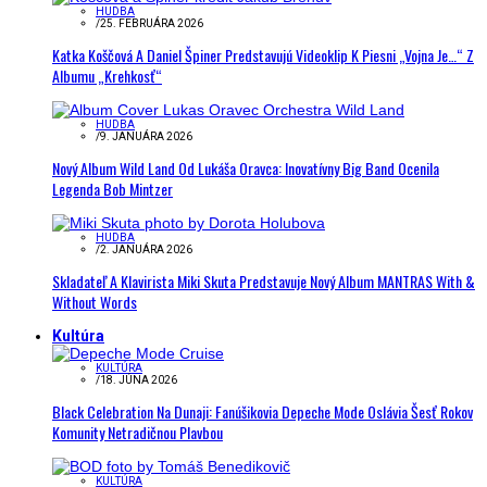
HUDBA
/
25. FEBRUÁRA 2026
Katka Koščová A Daniel Špiner Predstavujú Videoklip K Piesni „Vojna Je…“ Z
Albumu „Krehkosť“
HUDBA
/
9. JANUÁRA 2026
Nový Album Wild Land Od Lukáša Oravca: Inovatívny Big Band Ocenila
Legenda Bob Mintzer
HUDBA
/
2. JANUÁRA 2026
Skladateľ A Klavirista Miki Skuta Predstavuje Nový Album MANTRAS With &
Without Words
Kultúra
KULTÚRA
/
18. JÚNA 2026
Black Celebration Na Dunaji: Fanúšikovia Depeche Mode Oslávia Šesť Rokov
Komunity Netradičnou Plavbou
KULTÚRA