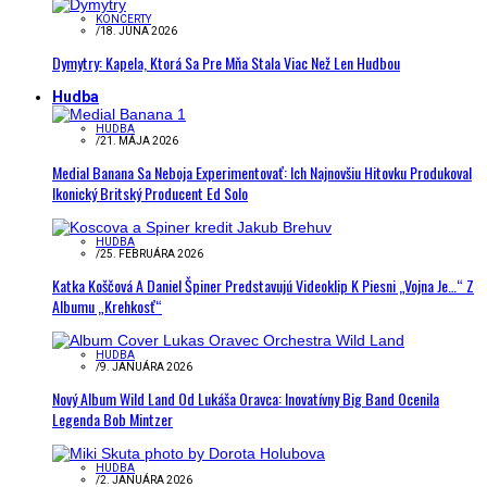
KONCERTY
/
18. JÚNA 2026
Dymytry: Kapela, Ktorá Sa Pre Mňa Stala Viac Než Len Hudbou
Hudba
HUDBA
/
21. MÁJA 2026
Medial Banana Sa Neboja Experimentovať: Ich Najnovšiu Hitovku Produkoval
Ikonický Britský Producent Ed Solo
HUDBA
/
25. FEBRUÁRA 2026
Katka Koščová A Daniel Špiner Predstavujú Videoklip K Piesni „Vojna Je…“ Z
Albumu „Krehkosť“
HUDBA
/
9. JANUÁRA 2026
Nový Album Wild Land Od Lukáša Oravca: Inovatívny Big Band Ocenila
Legenda Bob Mintzer
HUDBA
/
2. JANUÁRA 2026