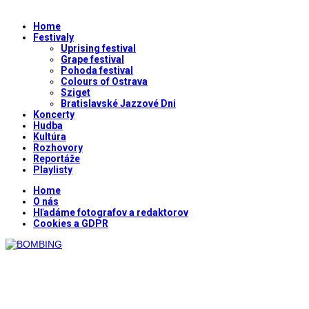
Home
Festivaly
Uprising festival
Grape festival
Pohoda festival
Colours of Ostrava
Sziget
Bratislavské Jazzové Dni
Koncerty
Hudba
Kultúra
Rozhovory
Reportáže
Playlisty
Home
O nás
Hľadáme fotografov a redaktorov
Cookies a GDPR