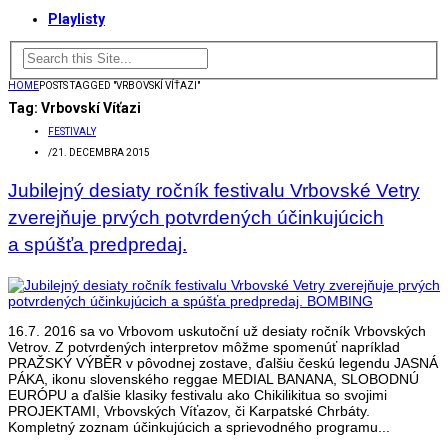
Playlisty
HOME
POSTS TAGGED "VRBOVSKÍ VÍŤAZI"
Tag:
Vrbovskí Víťazi
FESTIVALY
/
21. DECEMBRA 2015
Jubilejný desiaty ročník festivalu Vrbovské Vetry
zverejňuje prvých potvrdených účinkujúcich
a spúšťa predpredaj.
16.7. 2016 sa vo Vrbovom uskutoční už desiaty ročník Vrbovských
Vetrov. Z potvrdených interpretov môžme spomenúť napríklad
PRAŽSKÝ VÝBĚR v pôvodnej zostave, ďalšiu českú legendu JASNÁ
PÁKA, ikonu slovenského reggae MEDIAL BANANA, SLOBODNÚ
EURÓPU a ďalšie klasiky festivalu ako Chikilikitua so svojimi
PROJEKTAMI, Vrbovských Víťazov, či Karpatské Chrbáty.
Kompletný zoznam účinkujúcich a sprievodného programu...