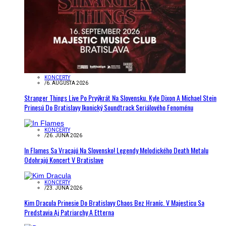
KONCERTY
/
6. AUGUSTA 2026
Stranger Things Live Po Prvýkrát Na Slovensku. Kyle Dixon A Michael Stein
Prinesú Do Bratislavy Ikonický Soundtrack Seriálového Fenoménu
KONCERTY
/
26. JÚNA 2026
In Flames Sa Vracajú Na Slovensko! Legendy Melodického Death Metalu
Odohrajú Koncert V Bratislave
KONCERTY
/
23. JÚNA 2026
Kim Dracula Prinesie Do Bratislavy Chaos Bez Hraníc. V Majesticu Sa
Predstavia Aj Patriarchy A Etterna