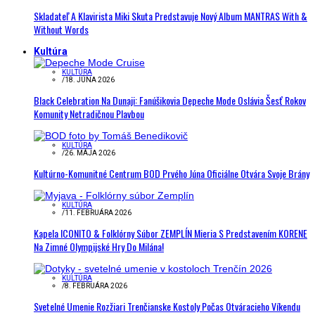
Skladateľ A Klavirista Miki Skuta Predstavuje Nový Album MANTRAS With &
Without Words
Kultúra
KULTÚRA
/
18. JÚNA 2026
Black Celebration Na Dunaji: Fanúšikovia Depeche Mode Oslávia Šesť Rokov
Komunity Netradičnou Plavbou
KULTÚRA
/
26. MÁJA 2026
Kultúrno-Komunitné Centrum BOD Prvého Júna Oficiálne Otvára Svoje Brány
KULTÚRA
/
11. FEBRUÁRA 2026
Kapela ICONITO & Folklórny Súbor ZEMPLÍN Mieria S Predstavením KORENE
Na Zimné Olympijské Hry Do Milána!
KULTÚRA
/
8. FEBRUÁRA 2026
Svetelné Umenie Rozžiari Trenčianske Kostoly Počas Otváracieho Víkendu