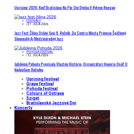
Uprising 2026: Keď Bratislava Na Pár Dní Dýcha V Rytme Reggae
FESTIVALY
/
21. JÚLA 2026
Jazz Fest Žilina Oslávi Svoj 8. Ročník. Do Centra Mesta Prinesie Špičkový
Slovenský Aj Medzinárodný Jazz
POHODA FESTIVAL
/
12. JÚLA 2026
Jubilejná Pohoda Prepísala Vlastnú Históriu, Organizátori Hovoria Opäť O
Najlepšom Ročníku
Uprising festival
Grape festival
Pohoda festival
Colours of Ostrava
Sziget
Bratislavské Jazzové Dni
Koncerty