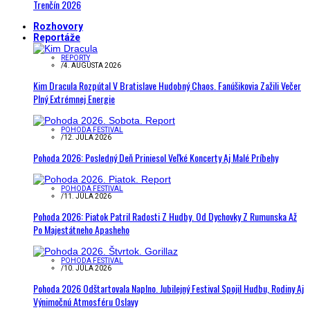
Trenčín 2026
Rozhovory
Reportáže
REPORTY
/
4. AUGUSTA 2026
Kim Dracula Rozpútal V Bratislave Hudobný Chaos. Fanúšikovia Zažili Večer
Plný Extrémnej Energie
POHODA FESTIVAL
/
12. JÚLA 2026
Pohoda 2026: Posledný Deň Priniesol Veľké Koncerty Aj Malé Príbehy
POHODA FESTIVAL
/
11. JÚLA 2026
Pohoda 2026: Piatok Patril Radosti Z Hudby. Od Dychovky Z Rumunska Až
Po Majestátneho Apasheho
POHODA FESTIVAL
/
10. JÚLA 2026
Pohoda 2026 Odštartovala Naplno. Jubilejný Festival Spojil Hudbu, Rodiny Aj
Výnimočnú Atmosféru Oslavy