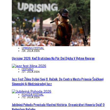
UPRISING FESTIVAL
/
24. JÚLA 2026
Uprising 2026: Keď Bratislava Na Pár Dní Dýcha V Rytme Reggae
FESTIVALY
/
21. JÚLA 2026
Jazz Fest Žilina Oslávi Svoj 8. Ročník. Do Centra Mesta Prinesie Špičkový
Slovenský Aj Medzinárodný Jazz
POHODA FESTIVAL
/
12. JÚLA 2026
Jubilejná Pohoda Prepísala Vlastnú Históriu, Organizátori Hovoria Opäť O
Najlepšom Ročníku