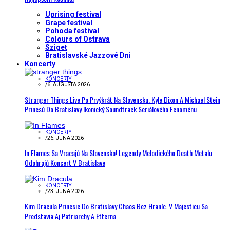
Uprising festival
Grape festival
Pohoda festival
Colours of Ostrava
Sziget
Bratislavské Jazzové Dni
Koncerty
KONCERTY
/
6. AUGUSTA 2026
Stranger Things Live Po Prvýkrát Na Slovensku. Kyle Dixon A Michael Stein
Prinesú Do Bratislavy Ikonický Soundtrack Seriálového Fenoménu
KONCERTY
/
26. JÚNA 2026
In Flames Sa Vracajú Na Slovensko! Legendy Melodického Death Metalu
Odohrajú Koncert V Bratislave
KONCERTY
/
23. JÚNA 2026
Kim Dracula Prinesie Do Bratislavy Chaos Bez Hraníc. V Majesticu Sa
Predstavia Aj Patriarchy A Etterna