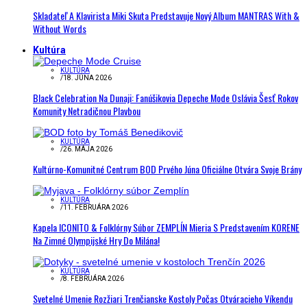
Skladateľ A Klavirista Miki Skuta Predstavuje Nový Album MANTRAS With &
Without Words
Kultúra
KULTÚRA
/
18. JÚNA 2026
Black Celebration Na Dunaji: Fanúšikovia Depeche Mode Oslávia Šesť Rokov
Komunity Netradičnou Plavbou
KULTÚRA
/
26. MÁJA 2026
Kultúrno-Komunitné Centrum BOD Prvého Júna Oficiálne Otvára Svoje Brány
KULTÚRA
/
11. FEBRUÁRA 2026
Kapela ICONITO & Folklórny Súbor ZEMPLÍN Mieria S Predstavením KORENE
Na Zimné Olympijské Hry Do Milána!
KULTÚRA
/
8. FEBRUÁRA 2026
Svetelné Umenie Rozžiari Trenčianske Kostoly Počas Otváracieho Víkendu