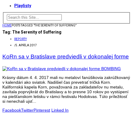
Playlisty
HOME
POSTS TAGGED "THE SERENITY OF SUFFERING"
Tag:
The Serenity of Suffering
REPORTY
/
5. APRÍLA 2017
KoRn sa v Bratislave predviedli v dokonalej forme
Krásny dátum 4. 4. 2017 mali nu metaloví fanúšikovia zakrúžkovaný
v kalendári ako sviatok. Nadišiel čas prevetrať tričká Korn.
Kalifornská kapela Korn, považovaná za zakladateľov nu metalu,
zavítala poprvýkrát do Bratislavy a to presne 10 rokov po vystúpení
na piešťanskom letisku v rámci festivalu Hodokvas. Túto príležitosť
si nenechali ujsť...
Facebook
Twitter
Pinterest
Linked In