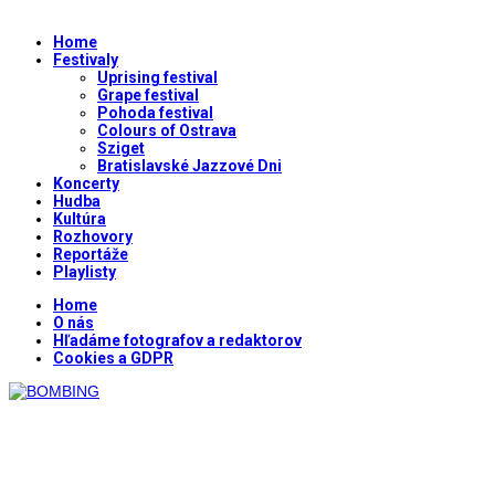
Home
Festivaly
Uprising festival
Grape festival
Pohoda festival
Colours of Ostrava
Sziget
Bratislavské Jazzové Dni
Koncerty
Hudba
Kultúra
Rozhovory
Reportáže
Playlisty
Home
O nás
Hľadáme fotografov a redaktorov
Cookies a GDPR