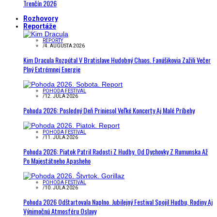
Trenčín 2026
Rozhovory
Reportáže
REPORTY
/
4. AUGUSTA 2026
Kim Dracula Rozpútal V Bratislave Hudobný Chaos. Fanúšikovia Zažili Večer
Plný Extrémnej Energie
POHODA FESTIVAL
/
12. JÚLA 2026
Pohoda 2026: Posledný Deň Priniesol Veľké Koncerty Aj Malé Príbehy
POHODA FESTIVAL
/
11. JÚLA 2026
Pohoda 2026: Piatok Patril Radosti Z Hudby. Od Dychovky Z Rumunska Až
Po Majestátneho Apasheho
POHODA FESTIVAL
/
10. JÚLA 2026
Pohoda 2026 Odštartovala Naplno. Jubilejný Festival Spojil Hudbu, Rodiny Aj
Výnimočnú Atmosféru Oslavy