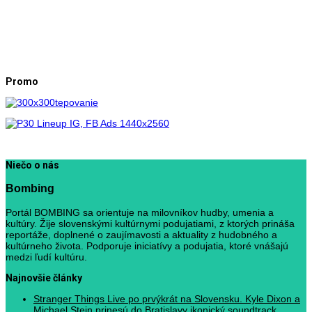
Promo
Niečo o nás
Bombing
Portál BOMBING sa orientuje na milovníkov hudby, umenia a
kultúry. Žije slovenskými kultúrnymi podujatiami, z ktorých prináša
reportáže, doplnené o zaujímavosti a aktuality z hudobného a
kultúrneho života. Podporuje iniciatívy a podujatia, ktoré vnášajú
medzi ľudí kultúru.
Najnovšie články
Stranger Things Live po prvýkrát na Slovensku. Kyle Dixon a
Michael Stein prinesú do Bratislavy ikonický soundtrack