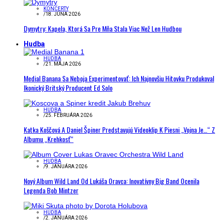
KONCERTY
/
18. JÚNA 2026
Dymytry: Kapela, Ktorá Sa Pre Mňa Stala Viac Než Len Hudbou
Hudba
HUDBA
/
21. MÁJA 2026
Medial Banana Sa Neboja Experimentovať: Ich Najnovšiu Hitovku Produkoval
Ikonický Britský Producent Ed Solo
HUDBA
/
25. FEBRUÁRA 2026
Katka Koščová A Daniel Špiner Predstavujú Videoklip K Piesni „Vojna Je…“ Z
Albumu „Krehkosť“
HUDBA
/
9. JANUÁRA 2026
Nový Album Wild Land Od Lukáša Oravca: Inovatívny Big Band Ocenila
Legenda Bob Mintzer
HUDBA
/
2. JANUÁRA 2026