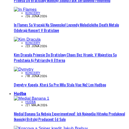
Prinesú Do Bratislavy Ikonický Soundtrack Seriálového Fenoménu
KONCERTY
/
26. JÚNA 2026
In Flames Sa Vracajú Na Slovensko! Legendy Melodického Death Metalu
Odohrajú Koncert V Bratislave
KONCERTY
/
23. JÚNA 2026
Kim Dracula Prinesie Do Bratislavy Chaos Bez Hraníc. V Majesticu Sa
Predstavia Aj Patriarchy A Etterna
KONCERTY
/
18. JÚNA 2026
Dymytry: Kapela, Ktorá Sa Pre Mňa Stala Viac Než Len Hudbou
Hudba
HUDBA
/
21. MÁJA 2026
Medial Banana Sa Neboja Experimentovať: Ich Najnovšiu Hitovku Produkoval
Ikonický Britský Producent Ed Solo