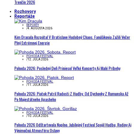
Trenčín 2026
Rozhovory
Reportáže
REPORTY
/
4. AUGUSTA 2026
Kim Dracula Rozpútal V Bratislave Hudobný Chaos. Fanúšikovia Zažili Večer
Plný Extrémnej Energie
POHODA FESTIVAL
/
12. JÚLA 2026
Pohoda 2026: Posledný Deň Priniesol Veľké Koncerty Aj Malé Príbehy
POHODA FESTIVAL
/
11. JÚLA 2026
Pohoda 2026: Piatok Patril Radosti Z Hudby. Od Dychovky Z Rumunska Až
Po Majestátneho Apasheho
POHODA FESTIVAL
/
10. JÚLA 2026
Pohoda 2026 Odštartovala Naplno. Jubilejný Festival Spojil Hudbu, Rodiny Aj
Výnimočnú Atmosféru Oslavy