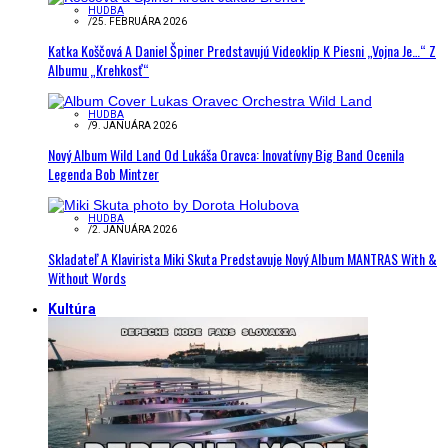
HUDBA
/
25. FEBRUÁRA 2026
Katka Koščová A Daniel Špiner Predstavujú Videoklip K Piesni „Vojna Je…“ Z
Albumu „Krehkosť“
HUDBA
/
9. JANUÁRA 2026
Nový Album Wild Land Od Lukáša Oravca: Inovatívny Big Band Ocenila
Legenda Bob Mintzer
HUDBA
/
2. JANUÁRA 2026
Skladateľ A Klavirista Miki Skuta Predstavuje Nový Album MANTRAS With &
Without Words
Kultúra