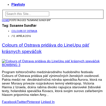
Playlisty
HOME
POSTS TAGGED "SUSANNE SUNDFØR"
Tag:
Susanne Sundfør
COLOURS OF OSTRAVA
/
12. APRÍLA 2016
Colours of Ostrava pridáva do LineUpu päť
krásnych speváčok
Program tohtoročného medzinárodného hudobného festivalu
Colours of Ostrava pridáva päť výnimočných ženských osobností.
Patria medzi ne: devätnásťročná nórska speváčka Aurora, ktorá na
sever Moravy privezie rozprávkovo temný elektropop, Victoria
Hanna z Izraela, dcéra rabína divoko rapujúca staroveké židovské
texty, holandská speváčka Kovacs, ktorá svojim surovo zafarbeným
hlasom pripomína nielen Amy...
Facebook
Twitter
Pinterest
Linked In