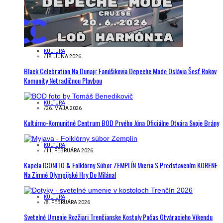
KULTÚRA
/
18. JÚNA 2026
Black Celebration Na Dunaji: Fanúšikovia Depeche Mode Oslávia Šesť Rokov
Komunity Netradičnou Plavbou
KULTÚRA
/
26. MÁJA 2026
Kultúrno-Komunitné Centrum BOD Prvého Júna Oficiálne Otvára Svoje Brány
KULTÚRA
/
11. FEBRUÁRA 2026
Kapela ICONITO & Folklórny Súbor ZEMPLÍN Mieria S Predstavením KORENE
Na Zimné Olympijské Hry Do Milána!
KULTÚRA
/
8. FEBRUÁRA 2026
Svetelné Umenie Rozžiari Trenčianske Kostoly Počas Otváracieho Víkendu