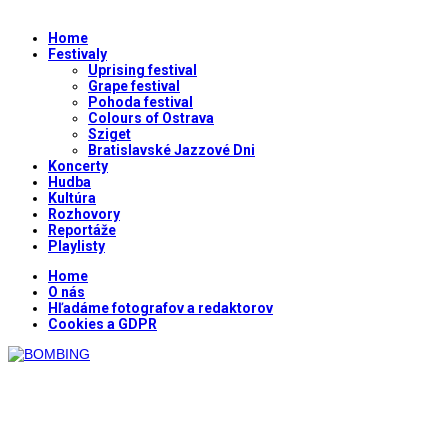
Home
Festivaly
Uprising festival
Grape festival
Pohoda festival
Colours of Ostrava
Sziget
Bratislavské Jazzové Dni
Koncerty
Hudba
Kultúra
Rozhovory
Reportáže
Playlisty
Home
O nás
Hľadáme fotografov a redaktorov
Cookies a GDPR