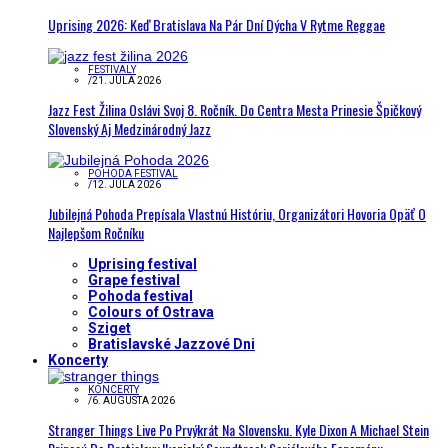
Uprising 2026: Keď Bratislava Na Pár Dní Dýcha V Rytme Reggae
FESTIVALY
/
21. JÚLA 2026
Jazz Fest Žilina Oslávi Svoj 8. Ročník. Do Centra Mesta Prinesie Špičkový
Slovenský Aj Medzinárodný Jazz
POHODA FESTIVAL
/
12. JÚLA 2026
Jubilejná Pohoda Prepísala Vlastnú Históriu, Organizátori Hovoria Opäť O
Najlepšom Ročníku
Uprising festival
Grape festival
Pohoda festival
Colours of Ostrava
Sziget
Bratislavské Jazzové Dni
Koncerty
KONCERTY
/
6. AUGUSTA 2026
Stranger Things Live Po Prvýkrát Na Slovensku. Kyle Dixon A Michael Stein