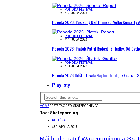
POHODA FESTIVAL
/
12. JÚLA 2026
Pohoda 2026: Posledný Deň Priniesol Veľké Koncerty A
POHODA FESTIVAL
/
11. JÚLA 2026
Pohoda 2026: Piatok Patril Radosti Z Hudby. Od Dyc
POHODA FESTIVAL
/
10. JÚLA 2026
Pohoda 2026 Odštartovala Naplno. Jubilejný Festival 
Playlisty
HOME
POSTS TAGGED "SKATEPORNING"
Tag:
Skateporning
KULTÚRA
/
30. APRÍLA 2015
Máj bude patriť Wakeporningu a Skat