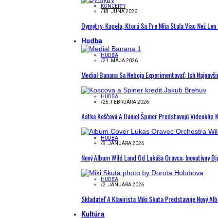
KONCERTY
/
18. JÚNA 2026
Dymytry: Kapela, Ktorá Sa Pre Mňa Stala Viac Než Le
Hudba
HUDBA
/
21. MÁJA 2026
Medial Banana Sa Neboja Experimentovať: Ich Najnovši
HUDBA
/
25. FEBRUÁRA 2026
Katka Koščová A Daniel Špiner Predstavujú Videoklip 
HUDBA
/
9. JANUÁRA 2026
Nový Album Wild Land Od Lukáša Oravca: Inovatívny B
HUDBA
/
2. JANUÁRA 2026
Skladateľ A Klavirista Miki Skuta Predstavuje Nový
Kultúra