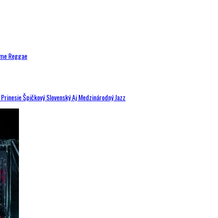
ytme Reggae
a Prinesie Špičkový Slovenský Aj Medzinárodný Jazz