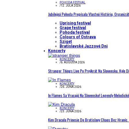
POHODA FESTIVAL
/
12. JÚLA 2026
Jubilejná Pohoda Prepísala Vlastnú Históriu, Organizá
Uprising festival
Grape festival
Pohoda festival
Colours of Ostrava
Sziget
Bratislavské Jazzové Dni
Koncerty
KONCERTY
/
6. AUGUSTA 2026
Stranger Things Live Po Prvýkrát Na Slovensku. Kyle D
KONCERTY
/
26. JÚNA 2026
In Flames Sa Vracajú Na Slovensko! Legendy Melodick
KONCERTY
/
23. JÚNA 2026
Kim Dracula Prinesie Do Bratislavy Chaos Bez Hraníc. 