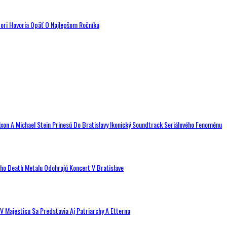
tori Hovoria Opäť O Najlepšom Ročníku
ixon A Michael Stein Prinesú Do Bratislavy Ikonický Soundtrack Seriálového Fenoménu
ého Death Metalu Odohrajú Koncert V Bratislave
V Majesticu Sa Predstavia Aj Patriarchy A Etterna