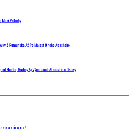
j Malé Príbehy
hovky Z Rumunska Až Po Majestátneho Apasheho
Spojil Hudbu, Rodiny Aj Výnimočnú Atmosféru Oslavy
eporningu!