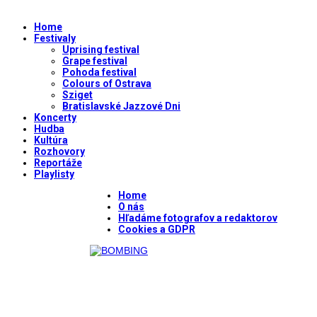
Home
Festivaly
Uprising festival
Grape festival
Pohoda festival
Colours of Ostrava
Sziget
Bratislavské Jazzové Dni
Koncerty
Hudba
Kultúra
Rozhovory
Reportáže
Playlisty
Home
O nás
Hľadáme fotografov a redaktorov
Cookies a GDPR