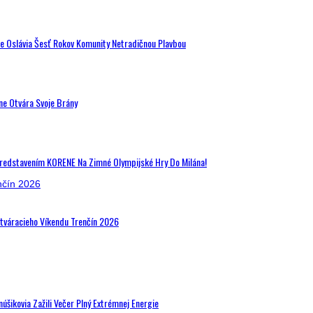
de Oslávia Šesť Rokov Komunity Netradičnou Plavbou
ne Otvára Svoje Brány
Predstavením KORENE Na Zimné Olympijské Hry Do Milána!
Otváracieho Víkendu Trenčín 2026
šikovia Zažili Večer Plný Extrémnej Energie