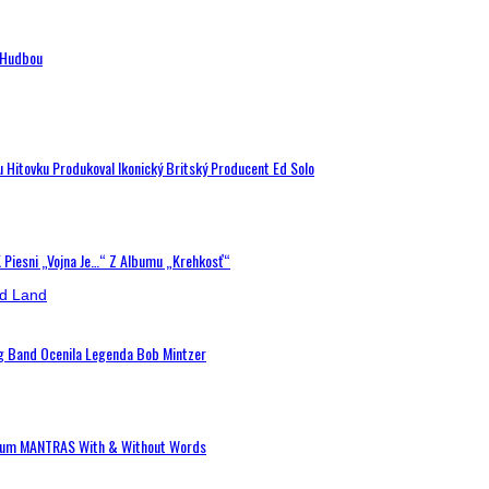
n Hudbou
u Hitovku Produkoval Ikonický Britský Producent Ed Solo
K Piesni „Vojna Je…“ Z Albumu „Krehkosť“
ig Band Ocenila Legenda Bob Mintzer
 Album MANTRAS With & Without Words