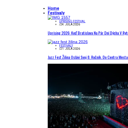
Home
Festivaly
UPRISING FESTIVAL
/
24. JÚLA 2026
Uprising 2026: Keď Bratislava Na Pár Dní Dýcha V R
FESTIVALY
/
21. JÚLA 2026
Jazz Fest Žilina Oslávi Svoj 8. Ročník. Do Centra Mest