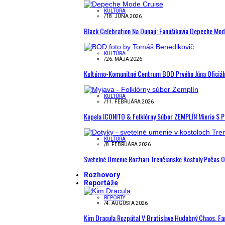
KULTÚRA
/
18. JÚNA 2026
Black Celebration Na Dunaji: Fanúšikovia Depeche Mo
KULTÚRA
/
26. MÁJA 2026
Kultúrno-Komunitné Centrum BOD Prvého Júna Oficiál
KULTÚRA
/
11. FEBRUÁRA 2026
Kapela ICONITO & Folklórny Súbor ZEMPLÍN Mieria S 
KULTÚRA
/
8. FEBRUÁRA 2026
Svetelné Umenie Rozžiari Trenčianske Kostoly Počas 
Rozhovory
Reportáže
REPORTY
/
4. AUGUSTA 2026
Kim Dracula Rozpútal V Bratislave Hudobný Chaos. Fanú