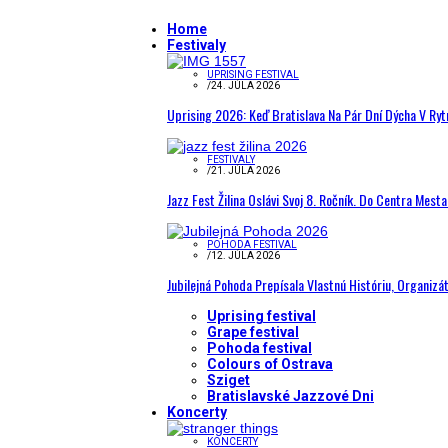
Home
Festivaly
UPRISING FESTIVAL
/
24. JÚLA 2026
Uprising 2026: Keď Bratislava Na Pár Dní Dýcha V R
FESTIVALY
/
21. JÚLA 2026
Jazz Fest Žilina Oslávi Svoj 8. Ročník. Do Centra Mest
POHODA FESTIVAL
/
12. JÚLA 2026
Jubilejná Pohoda Prepísala Vlastnú Históriu, Organizá
Uprising festival
Grape festival
Pohoda festival
Colours of Ostrava
Sziget
Bratislavské Jazzové Dni
Koncerty
KONCERTY