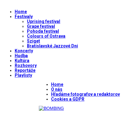
Home
Festivaly
Uprising festival
Grape festival
Pohoda festival
Colours of Ostrava
Sziget
Bratislavské Jazzové Dni
Koncerty
Hudba
Kultúra
Rozhovory
Reportáže
Playlisty
Home
O nás
Hľadáme fotografov a redaktorov
Cookies a GDPR