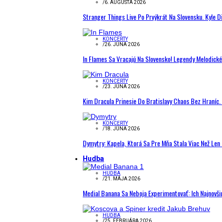
/
6. AUGUSTA 2026
Stranger Things Live Po Prvýkrát Na Slovensku. Kyle D
KONCERTY
/
26. JÚNA 2026
In Flames Sa Vracajú Na Slovensko! Legendy Melodick
KONCERTY
/
23. JÚNA 2026
Kim Dracula Prinesie Do Bratislavy Chaos Bez Hraníc. 
KONCERTY
/
18. JÚNA 2026
Dymytry: Kapela, Ktorá Sa Pre Mňa Stala Viac Než Le
Hudba
HUDBA
/
21. MÁJA 2026
Medial Banana Sa Neboja Experimentovať: Ich Najnovši
HUDBA
/
25. FEBRUÁRA 2026