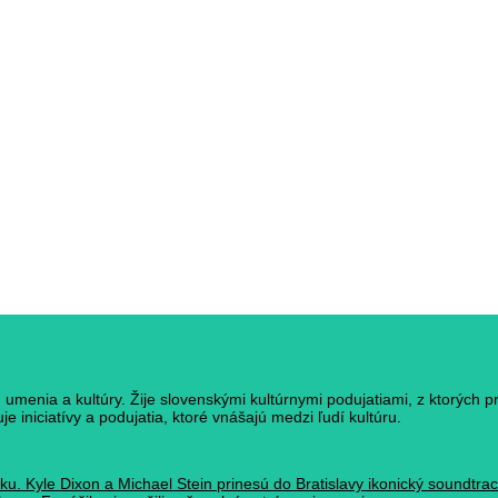
umenia a kultúry. Žije slovenskými kultúrnymi podujatiami, z ktorých p
e iniciatívy a podujatia, ktoré vnášajú medzi ľudí kultúru.
ku. Kyle Dixon a Michael Stein prinesú do Bratislavy ikonický soundtr