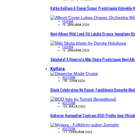
Katka Koščová A Daniel Špiner Predstavujú Videoklip 
HUDBA
/
9. JANUÁRA 2026
Nový Album Wild Land Od Lukáša Oravca: Inovatívny B
HUDBA
/
2. JANUÁRA 2026
Skladateľ A Klavirista Miki Skuta Predstavuje Nový
Kultúra
KULTÚRA
/
18. JÚNA 2026
Black Celebration Na Dunaji: Fanúšikovia Depeche Mo
KULTÚRA
/
26. MÁJA 2026
Kultúrno-Komunitné Centrum BOD Prvého Júna Oficiál
KULTÚRA
/
11. FEBRUÁRA 2026