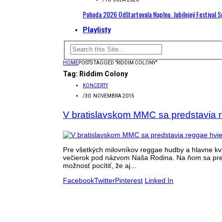
Pohoda 2026 Odštartovala Naplno. Jubilejný Festival 
Playlisty
HOME
POSTS TAGGED "RIDDIM COLONY"
Tag:
Riddim Colony
KONCERTY
/
30. NOVEMBRA 2015
V bratislavskom MMC sa predstavia r
Pre všetkých milovníkov reggae hudby a hlavne kva
večierok pod názvom Naša Rodina. Na ňom sa pred
možnosť pocítiť, že aj...
Facebook
Twitter
Pinterest
Linked In