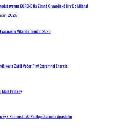
Predstavením KORENE Na Zimné Olympijské Hry Do Milána!
Otváracieho Víkendu Trenčín 2026
šikovia Zažili Večer Plný Extrémnej Energie
j Malé Príbehy
hovky Z Rumunska Až Po Majestátneho Apasheho