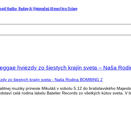
Spojil Hudbu, Rodiny Aj Výnimočnú Atmosféru Oslavy
eggae hviezdy zo šiestych krajín sveta – Naša Rodi
litnej muziky prinesie Mikuláš v sobotu 5.12 do bratislavského Majest
staví celá rodina labelu Batelier Records zo všetkých kútov sveta.