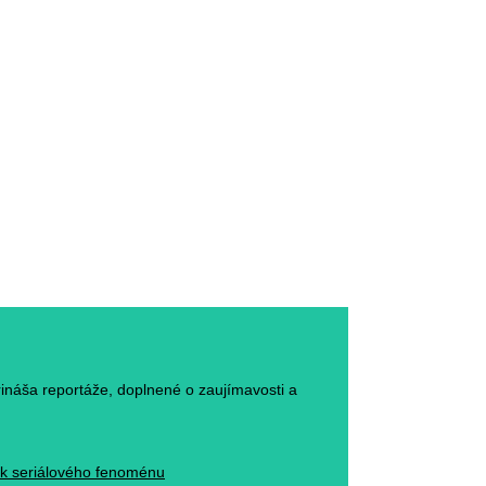
rináša reportáže, doplnené o zaujímavosti a
ack seriálového fenoménu