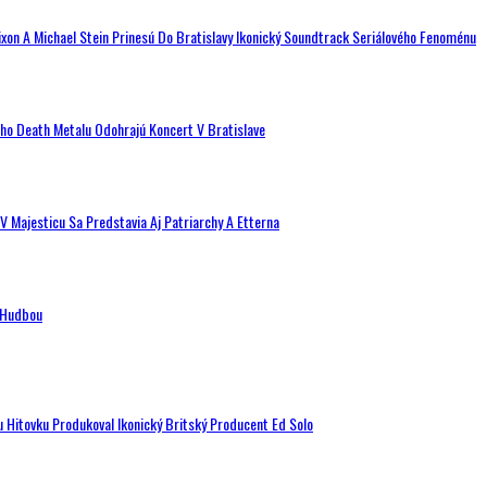
ixon A Michael Stein Prinesú Do Bratislavy Ikonický Soundtrack Seriálového Fenoménu
ého Death Metalu Odohrajú Koncert V Bratislave
V Majesticu Sa Predstavia Aj Patriarchy A Etterna
n Hudbou
u Hitovku Produkoval Ikonický Britský Producent Ed Solo