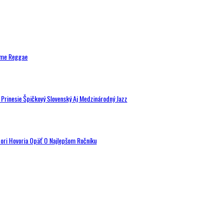
ytme Reggae
a Prinesie Špičkový Slovenský Aj Medzinárodný Jazz
tori Hovoria Opäť O Najlepšom Ročníku