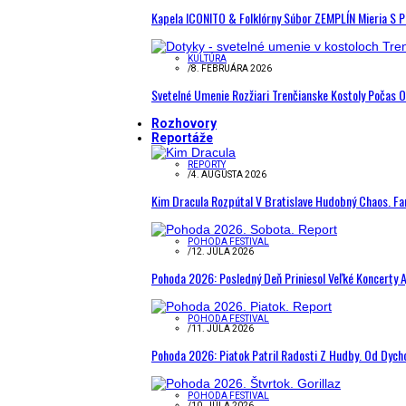
Kapela ICONITO & Folklórny Súbor ZEMPLÍN Mieria S 
KULTÚRA
/
8. FEBRUÁRA 2026
Svetelné Umenie Rozžiari Trenčianske Kostoly Počas 
Rozhovory
Reportáže
REPORTY
/
4. AUGUSTA 2026
Kim Dracula Rozpútal V Bratislave Hudobný Chaos. Fanú
POHODA FESTIVAL
/
12. JÚLA 2026
Pohoda 2026: Posledný Deň Priniesol Veľké Koncerty A
POHODA FESTIVAL
/
11. JÚLA 2026
Pohoda 2026: Piatok Patril Radosti Z Hudby. Od Dyc
POHODA FESTIVAL
/
10. JÚLA 2026