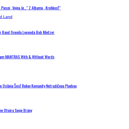
K Piesni „Vojna Je…“ Z Albumu „Krehkosť“
ig Band Ocenila Legenda Bob Mintzer
 Album MANTRAS With & Without Words
de Oslávia Šesť Rokov Komunity Netradičnou Plavbou
ne Otvára Svoje Brány