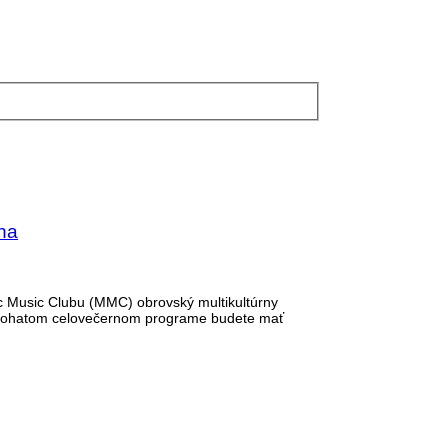
na
ic Music Clubu (MMC) obrovský multikultúrny
 V bohatom celovečernom programe budete mať