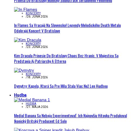
Prinesú Do Bratislavy Ikonický Soundtrack Seriálového Fenoménu
KONCERTY
/
26. JÚNA 2026
In Flames Sa Vracajú Na Slovensko! Legendy Melodického Death Metalu
Odohrajú Koncert V Bratislave
KONCERTY
/
23. JÚNA 2026
Kim Dracula Prinesie Do Bratislavy Chaos Bez Hraníc. V Majesticu Sa
Predstavia Aj Patriarchy A Etterna
KONCERTY
/
18. JÚNA 2026
Dymytry: Kapela, Ktorá Sa Pre Mňa Stala Viac Než Len Hudbou
Hudba
HUDBA
/
21. MÁJA 2026
Medial Banana Sa Neboja Experimentovať: Ich Najnovšiu Hitovku Produkoval
Ikonický Britský Producent Ed Solo