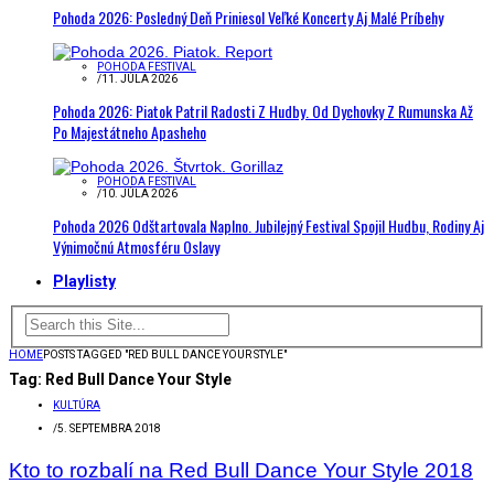
Pohoda 2026: Posledný Deň Priniesol Veľké Koncerty Aj Malé Príbehy
POHODA FESTIVAL
/
11. JÚLA 2026
Pohoda 2026: Piatok Patril Radosti Z Hudby. Od Dychovky Z Rumunska Až
Po Majestátneho Apasheho
POHODA FESTIVAL
/
10. JÚLA 2026
Pohoda 2026 Odštartovala Naplno. Jubilejný Festival Spojil Hudbu, Rodiny Aj
Výnimočnú Atmosféru Oslavy
Playlisty
HOME
POSTS TAGGED "RED BULL DANCE YOUR STYLE"
Tag:
Red Bull Dance Your Style
KULTÚRA
/
5. SEPTEMBRA 2018
Kto to rozbalí na Red Bull Dance Your Style 2018