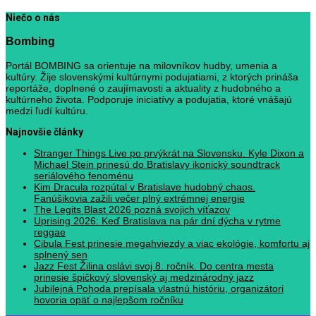
Niečo o nás
Bombing
Portál BOMBING sa orientuje na milovníkov hudby, umenia a
kultúry. Žije slovenskými kultúrnymi podujatiami, z ktorých prináša
reportáže, doplnené o zaujímavosti a aktuality z hudobného a
kultúrneho života. Podporuje iniciatívy a podujatia, ktoré vnášajú
medzi ľudí kultúru.
Najnovšie články
Stranger Things Live po prvýkrát na Slovensku. Kyle Dixon a
Michael Stein prinesú do Bratislavy ikonický soundtrack
seriálového fenoménu
Kim Dracula rozpútal v Bratislave hudobný chaos.
Fanúšikovia zažili večer plný extrémnej energie
The Legits Blast 2026 pozná svojich víťazov
Uprising 2026: Keď Bratislava na pár dní dýcha v rytme
reggae
Cibula Fest prinesie megahviezdy a viac ekológie, komfortu aj
splnený sen
Jazz Fest Žilina oslávi svoj 8. ročník. Do centra mesta
prinesie špičkový slovenský aj medzinárodný jazz
Jubilejná Pohoda prepísala vlastnú históriu, organizátori
hovoria opäť o najlepšom ročníku