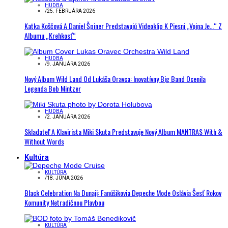
HUDBA
/
25. FEBRUÁRA 2026
Katka Koščová A Daniel Špiner Predstavujú Videoklip K Piesni „Vojna Je…“ Z
Albumu „Krehkosť“
HUDBA
/
9. JANUÁRA 2026
Nový Album Wild Land Od Lukáša Oravca: Inovatívny Big Band Ocenila
Legenda Bob Mintzer
HUDBA
/
2. JANUÁRA 2026
Skladateľ A Klavirista Miki Skuta Predstavuje Nový Album MANTRAS With &
Without Words
Kultúra
KULTÚRA
/
18. JÚNA 2026
Black Celebration Na Dunaji: Fanúšikovia Depeche Mode Oslávia Šesť Rokov
Komunity Netradičnou Plavbou
KULTÚRA