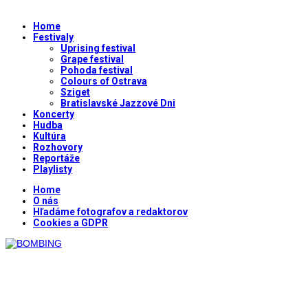
Home
Festivaly
Uprising festival
Grape festival
Pohoda festival
Colours of Ostrava
Sziget
Bratislavské Jazzové Dni
Koncerty
Hudba
Kultúra
Rozhovory
Reportáže
Playlisty
Home
O nás
Hľadáme fotografov a redaktorov
Cookies a GDPR