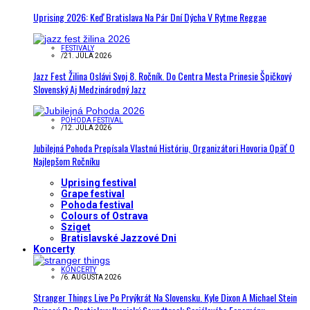
Uprising 2026: Keď Bratislava Na Pár Dní Dýcha V Rytme Reggae
FESTIVALY
/
21. JÚLA 2026
Jazz Fest Žilina Oslávi Svoj 8. Ročník. Do Centra Mesta Prinesie Špičkový
Slovenský Aj Medzinárodný Jazz
POHODA FESTIVAL
/
12. JÚLA 2026
Jubilejná Pohoda Prepísala Vlastnú Históriu, Organizátori Hovoria Opäť O
Najlepšom Ročníku
Uprising festival
Grape festival
Pohoda festival
Colours of Ostrava
Sziget
Bratislavské Jazzové Dni
Koncerty
KONCERTY
/
6. AUGUSTA 2026
Stranger Things Live Po Prvýkrát Na Slovensku. Kyle Dixon A Michael Stein