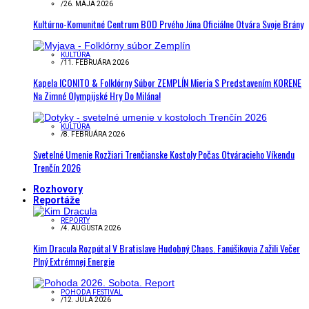
/
26. MÁJA 2026
Kultúrno-Komunitné Centrum BOD Prvého Júna Oficiálne Otvára Svoje Brány
KULTÚRA
/
11. FEBRUÁRA 2026
Kapela ICONITO & Folklórny Súbor ZEMPLÍN Mieria S Predstavením KORENE
Na Zimné Olympijské Hry Do Milána!
KULTÚRA
/
8. FEBRUÁRA 2026
Svetelné Umenie Rozžiari Trenčianske Kostoly Počas Otváracieho Víkendu
Trenčín 2026
Rozhovory
Reportáže
REPORTY
/
4. AUGUSTA 2026
Kim Dracula Rozpútal V Bratislave Hudobný Chaos. Fanúšikovia Zažili Večer
Plný Extrémnej Energie
POHODA FESTIVAL
/
12. JÚLA 2026