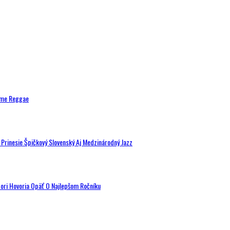
ytme Reggae
a Prinesie Špičkový Slovenský Aj Medzinárodný Jazz
tori Hovoria Opäť O Najlepšom Ročníku