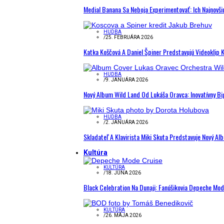
Medial Banana Sa Neboja Experimentovať: Ich Najnovši
HUDBA
/
25. FEBRUÁRA 2026
Katka Koščová A Daniel Špiner Predstavujú Videoklip 
HUDBA
/
9. JANUÁRA 2026
Nový Album Wild Land Od Lukáša Oravca: Inovatívny B
HUDBA
/
2. JANUÁRA 2026
Skladateľ A Klavirista Miki Skuta Predstavuje Nový
Kultúra
KULTÚRA
/
18. JÚNA 2026
Black Celebration Na Dunaji: Fanúšikovia Depeche Mo
KULTÚRA
/
26. MÁJA 2026