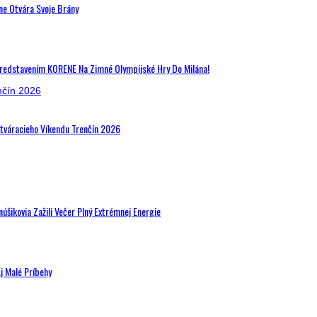
ne Otvára Svoje Brány
Predstavením KORENE Na Zimné Olympijské Hry Do Milána!
Otváracieho Víkendu Trenčín 2026
šikovia Zažili Večer Plný Extrémnej Energie
j Malé Príbehy