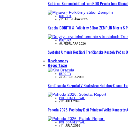
Kultúrno-Komunitné Centrum BOD Prvého Júna Oficiál
KULTÚRA
/
11. FEBRUÁRA 2026
Kapela ICONITO & Folklórny Súbor ZEMPLÍN Mieria S 
KULTÚRA
/
8. FEBRUÁRA 2026
Svetelné Umenie Rozžiari Trenčianske Kostoly Počas 
Rozhovory
Reportáže
REPORTY
/
4. AUGUSTA 2026
Kim Dracula Rozpútal V Bratislave Hudobný Chaos. Fanú
POHODA FESTIVAL
/
12. JÚLA 2026
Pohoda 2026: Posledný Deň Priniesol Veľké Koncerty A
POHODA FESTIVAL
/
11. JÚLA 2026