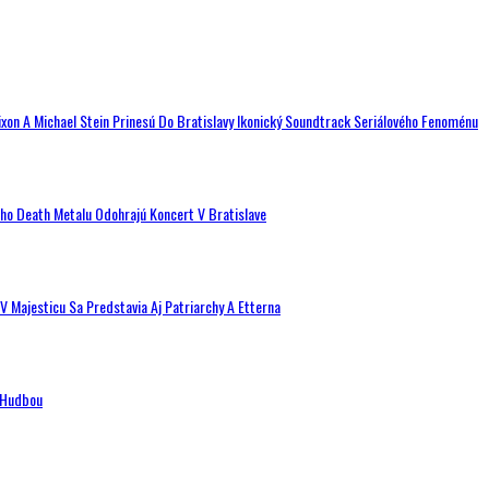
ixon A Michael Stein Prinesú Do Bratislavy Ikonický Soundtrack Seriálového Fenoménu
ého Death Metalu Odohrajú Koncert V Bratislave
V Majesticu Sa Predstavia Aj Patriarchy A Etterna
n Hudbou