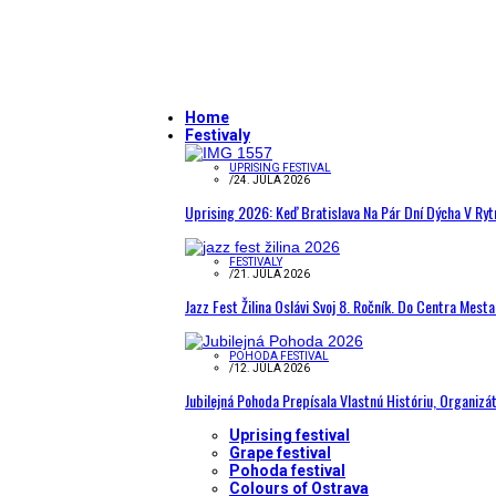
Home
Festivaly
UPRISING FESTIVAL
/
24. JÚLA 2026
Uprising 2026: Keď Bratislava Na Pár Dní Dýcha V R
FESTIVALY
/
21. JÚLA 2026
Jazz Fest Žilina Oslávi Svoj 8. Ročník. Do Centra Mest
POHODA FESTIVAL
/
12. JÚLA 2026
Jubilejná Pohoda Prepísala Vlastnú Históriu, Organizá
Uprising festival
Grape festival
Pohoda festival
Colours of Ostrava