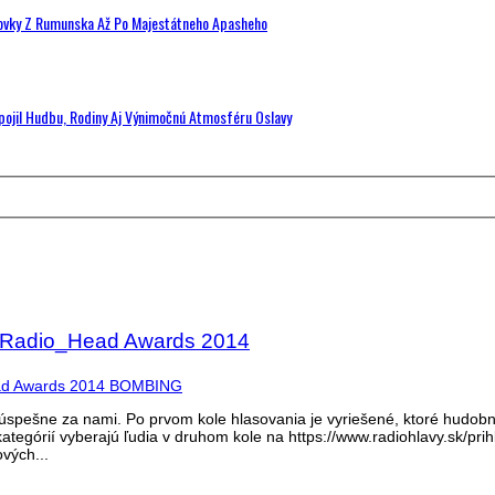
hovky Z Rumunska Až Po Majestátneho Apasheho
Spojil Hudbu, Rodiny Aj Výnimočnú Atmosféru Oslavy
a Radio_Head Awards 2014
spešne za nami. Po prvom kole hlasovania je vyriešené, ktoré hudobné 
kategórií vyberajú ľudia v druhom kole na https://www.radiohlavy.sk/pri
vých...