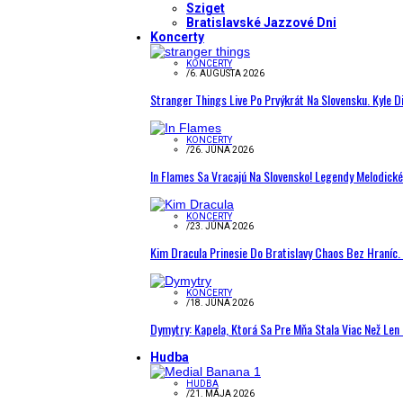
Sziget
Bratislavské Jazzové Dni
Koncerty
KONCERTY
/
6. AUGUSTA 2026
Stranger Things Live Po Prvýkrát Na Slovensku. Kyle D
KONCERTY
/
26. JÚNA 2026
In Flames Sa Vracajú Na Slovensko! Legendy Melodick
KONCERTY
/
23. JÚNA 2026
Kim Dracula Prinesie Do Bratislavy Chaos Bez Hraníc. 
KONCERTY
/
18. JÚNA 2026
Dymytry: Kapela, Ktorá Sa Pre Mňa Stala Viac Než Le
Hudba
HUDBA
/
21. MÁJA 2026