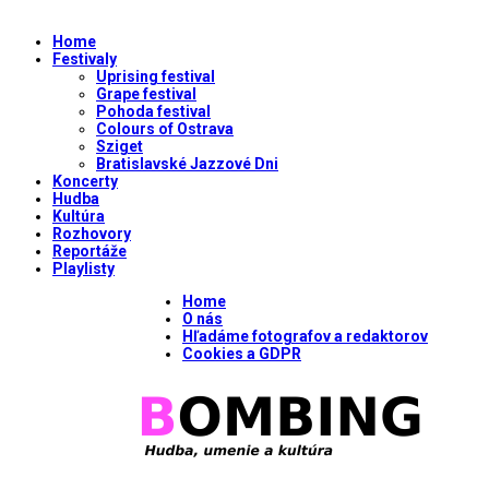
Home
Festivaly
Uprising festival
Grape festival
Pohoda festival
Colours of Ostrava
Sziget
Bratislavské Jazzové Dni
Koncerty
Hudba
Kultúra
Rozhovory
Reportáže
Playlisty
Home
O nás
Hľadáme fotografov a redaktorov
Cookies a GDPR