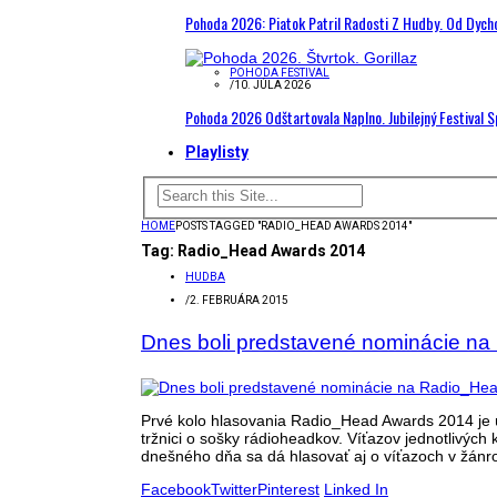
Pohoda 2026: Piatok Patril Radosti Z Hudby. Od Dyc
POHODA FESTIVAL
/
10. JÚLA 2026
Pohoda 2026 Odštartovala Naplno. Jubilejný Festival 
Playlisty
HOME
POSTS TAGGED "RADIO_HEAD AWARDS 2014"
Tag:
Radio_Head Awards 2014
HUDBA
/
2. FEBRUÁRA 2015
Dnes boli predstavené nominácie n
Prvé kolo hlasovania Radio_Head Awards 2014 je ú
tržnici o sošky rádioheadkov. Víťazov jednotlivých 
dnešného dňa sa dá hlasovať aj o víťazoch v žánro
Facebook
Twitter
Pinterest
Linked In