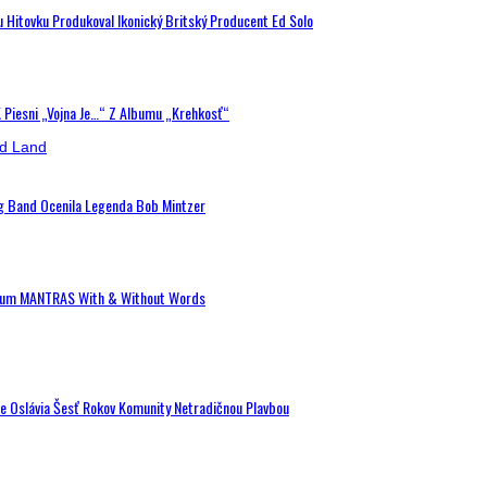
u Hitovku Produkoval Ikonický Britský Producent Ed Solo
K Piesni „Vojna Je…“ Z Albumu „Krehkosť“
ig Band Ocenila Legenda Bob Mintzer
 Album MANTRAS With & Without Words
de Oslávia Šesť Rokov Komunity Netradičnou Plavbou