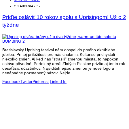
UPRISING FESTIVAL
/
10. AUGUSTA 2017
Príďte osláviť 10 rokov spolu s Uprisingom! Už o 2
týždne
Bratislavský Uprising festival nám dospel do prvého okrúhleho
jubilea. Pri tej príležitosti pre nás chalani z Kulturise prichystali
niekoľko zmien. Aj keď nás "strašili" zmenou miesta, to napokon
ostáva pôvodné. Perfektný areál Zlatých Pieskov privíta aj tento rok
desaťtisíc účastníkov. Najviditeľnejšou zmenou je nové logo a
nenápadne pozmenený názov. Nejde...
Facebook
Twitter
Pinterest
Linked In