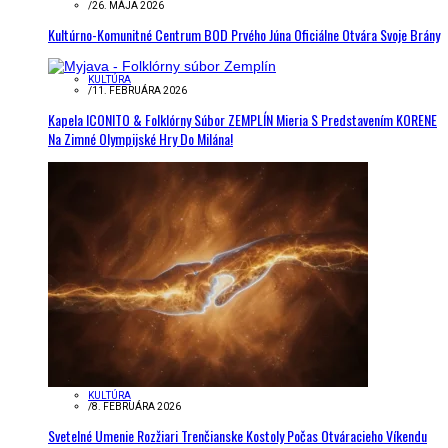
/
26. MÁJA 2026
Kultúrno-Komunitné Centrum BOD Prvého Júna Oficiálne Otvára Svoje Brány
KULTÚRA
/
11. FEBRUÁRA 2026
Kapela ICONITO & Folklórny Súbor ZEMPLÍN Mieria S Predstavením KORENE
Na Zimné Olympijské Hry Do Milána!
KULTÚRA
/
8. FEBRUÁRA 2026
Svetelné Umenie Rozžiari Trenčianske Kostoly Počas Otváracieho Víkendu