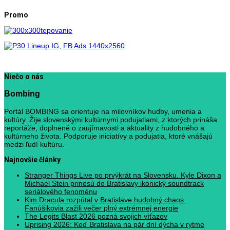
Promo
Niečo o nás
Bombing
Portál BOMBING sa orientuje na milovníkov hudby, umenia a
kultúry. Žije slovenskými kultúrnymi podujatiami, z ktorých prináša
reportáže, doplnené o zaujímavosti a aktuality z hudobného a
kultúrneho života. Podporuje iniciatívy a podujatia, ktoré vnášajú
medzi ľudí kultúru.
Najnovšie články
Stranger Things Live po prvýkrát na Slovensku. Kyle Dixon a
Michael Stein prinesú do Bratislavy ikonický soundtrack
seriálového fenoménu
Kim Dracula rozpútal v Bratislave hudobný chaos.
Fanúšikovia zažili večer plný extrémnej energie
The Legits Blast 2026 pozná svojich víťazov
Uprising 2026: Keď Bratislava na pár dní dýcha v rytme