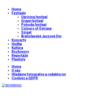
Home
Festivaly
Uprising festival
Grape festival
Pohoda festival
Colours of Ostrava
Sziget
Bratislavské Jazzové Dni
Koncerty
Hudba
Kultúra
Rozhovory
Reportáže
Playlisty
Home
O nás
Hľadáme fotografov a redaktorov
Cookies a GDPR