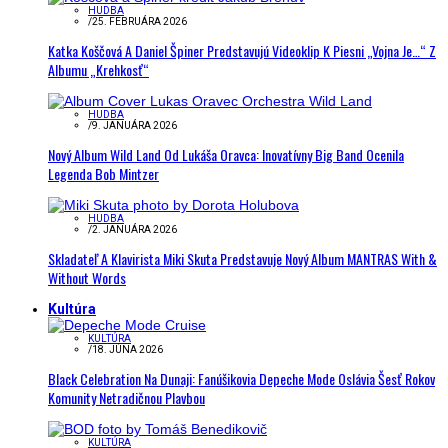
HUDBA
/
25. FEBRUÁRA 2026
Katka Koščová A Daniel Špiner Predstavujú Videoklip K Piesni „Vojna Je…“ Z
Albumu „Krehkosť“
HUDBA
/
9. JANUÁRA 2026
Nový Album Wild Land Od Lukáša Oravca: Inovatívny Big Band Ocenila
Legenda Bob Mintzer
HUDBA
/
2. JANUÁRA 2026
Skladateľ A Klavirista Miki Skuta Predstavuje Nový Album MANTRAS With &
Without Words
Kultúra
KULTÚRA
/
18. JÚNA 2026
Black Celebration Na Dunaji: Fanúšikovia Depeche Mode Oslávia Šesť Rokov
Komunity Netradičnou Plavbou
KULTÚRA