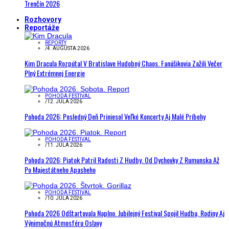
Trenčín 2026
Rozhovory
Reportáže
REPORTY
/
4. AUGUSTA 2026
Kim Dracula Rozpútal V Bratislave Hudobný Chaos. Fanúšikovia Zažili Večer
Plný Extrémnej Energie
POHODA FESTIVAL
/
12. JÚLA 2026
Pohoda 2026: Posledný Deň Priniesol Veľké Koncerty Aj Malé Príbehy
POHODA FESTIVAL
/
11. JÚLA 2026
Pohoda 2026: Piatok Patril Radosti Z Hudby. Od Dychovky Z Rumunska Až
Po Majestátneho Apasheho
POHODA FESTIVAL
/
10. JÚLA 2026
Pohoda 2026 Odštartovala Naplno. Jubilejný Festival Spojil Hudbu, Rodiny Aj
Výnimočnú Atmosféru Oslavy