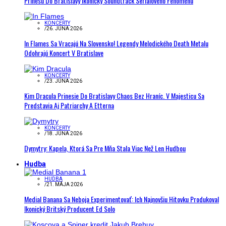
Prinesú Do Bratislavy Ikonický Soundtrack Seriálového Fenoménu
KONCERTY
/
26. JÚNA 2026
In Flames Sa Vracajú Na Slovensko! Legendy Melodického Death Metalu
Odohrajú Koncert V Bratislave
KONCERTY
/
23. JÚNA 2026
Kim Dracula Prinesie Do Bratislavy Chaos Bez Hraníc. V Majesticu Sa
Predstavia Aj Patriarchy A Etterna
KONCERTY
/
18. JÚNA 2026
Dymytry: Kapela, Ktorá Sa Pre Mňa Stala Viac Než Len Hudbou
Hudba
HUDBA
/
21. MÁJA 2026
Medial Banana Sa Neboja Experimentovať: Ich Najnovšiu Hitovku Produkoval
Ikonický Britský Producent Ed Solo