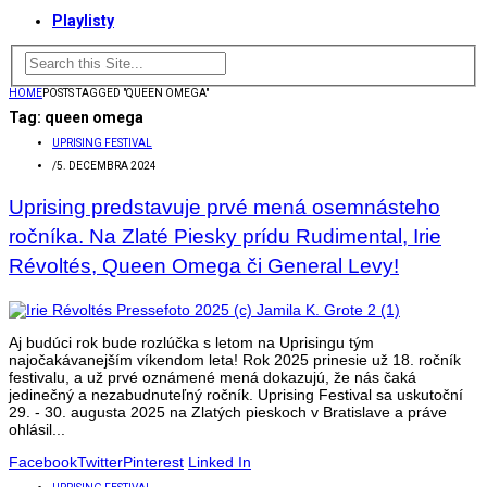
Playlisty
HOME
POSTS TAGGED "QUEEN OMEGA"
Tag:
queen omega
UPRISING FESTIVAL
/
5. DECEMBRA 2024
Uprising predstavuje prvé mená osemnásteho
ročníka. Na Zlaté Piesky prídu Rudimental, Irie
Révoltés, Queen Omega či General Levy!
Aj budúci rok bude rozlúčka s letom na Uprisingu tým
najočakávanejším víkendom leta! Rok 2025 prinesie už 18. ročník
festivalu, a už prvé oznámené mená dokazujú, že nás čaká
jedinečný a nezabudnuteľný ročník. Uprising Festival sa uskutoční
29. - 30. augusta 2025 na Zlatých pieskoch v Bratislave a práve
ohlásil...
Facebook
Twitter
Pinterest
Linked In