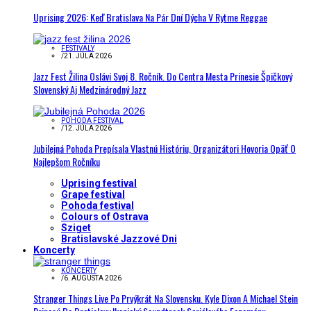
Uprising 2026: Keď Bratislava Na Pár Dní Dýcha V Rytme Reggae
FESTIVALY
/
21. JÚLA 2026
Jazz Fest Žilina Oslávi Svoj 8. Ročník. Do Centra Mesta Prinesie Špičkový
Slovenský Aj Medzinárodný Jazz
POHODA FESTIVAL
/
12. JÚLA 2026
Jubilejná Pohoda Prepísala Vlastnú Históriu, Organizátori Hovoria Opäť O
Najlepšom Ročníku
Uprising festival
Grape festival
Pohoda festival
Colours of Ostrava
Sziget
Bratislavské Jazzové Dni
Koncerty
KONCERTY
/
6. AUGUSTA 2026
Stranger Things Live Po Prvýkrát Na Slovensku. Kyle Dixon A Michael Stein