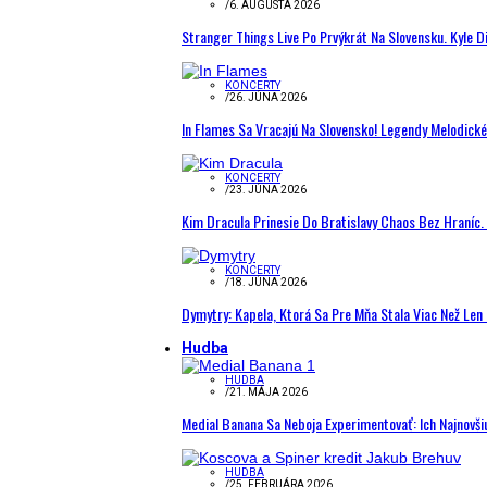
/
6. AUGUSTA 2026
Stranger Things Live Po Prvýkrát Na Slovensku. Kyle D
KONCERTY
/
26. JÚNA 2026
In Flames Sa Vracajú Na Slovensko! Legendy Melodick
KONCERTY
/
23. JÚNA 2026
Kim Dracula Prinesie Do Bratislavy Chaos Bez Hraníc. 
KONCERTY
/
18. JÚNA 2026
Dymytry: Kapela, Ktorá Sa Pre Mňa Stala Viac Než Le
Hudba
HUDBA
/
21. MÁJA 2026
Medial Banana Sa Neboja Experimentovať: Ich Najnovši
HUDBA
/
25. FEBRUÁRA 2026