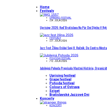
Home
Festivaly
UPRISING FESTIVAL
/
24. JÚLA 2026
Uprising 2026: Keď Bratislava Na Pár Dní Dýcha V R
FESTIVALY
/
21. JÚLA 2026
Jazz Fest Žilina Oslávi Svoj 8. Ročník. Do Centra Mest
POHODA FESTIVAL
/
12. JÚLA 2026
Jubilejná Pohoda Prepísala Vlastnú Históriu, Organizá
Uprising festival
Grape festival
Pohoda festival
Colours of Ostrava
Sziget
Bratislavské Jazzové Dni
Koncerty
KONCERTY