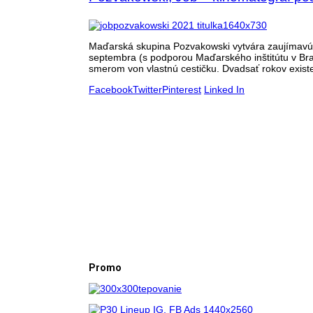
Maďarská skupina Pozvakowski vytvára zaujímavú p
septembra (s podporou Maďarského inštitútu v Br
smerom von vlastnú cestičku. Dvadsať rokov existen
Facebook
Twitter
Pinterest
Linked In
Promo