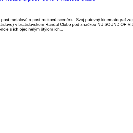
ost metalovú a post rockovú scenériu. Svoj putovný kinematograf zapu
atislave) v bratislavskom Randal Clube pod značkou NU SOUND OF VIS
cie s ich ojedinelým štýlom ich...