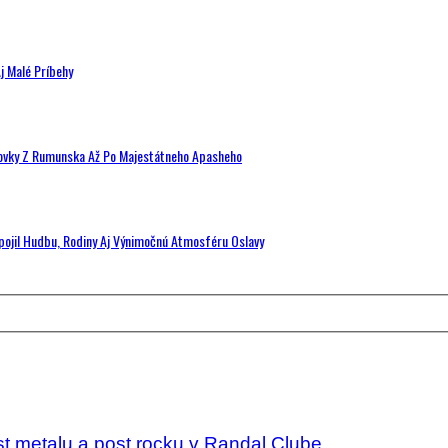
j Malé Príbehy
hovky Z Rumunska Až Po Majestátneho Apasheho
Spojil Hudbu, Rodiny Aj Výnimočnú Atmosféru Oslavy
t metalu a post rocku v Randal Clube