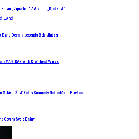
K Piesni „Vojna Je…“ Z Albumu „Krehkosť“
ig Band Ocenila Legenda Bob Mintzer
 Album MANTRAS With & Without Words
de Oslávia Šesť Rokov Komunity Netradičnou Plavbou
ne Otvára Svoje Brány