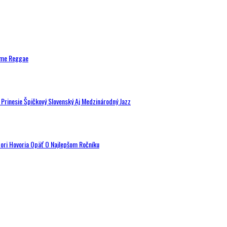
ytme Reggae
a Prinesie Špičkový Slovenský Aj Medzinárodný Jazz
tori Hovoria Opäť O Najlepšom Ročníku