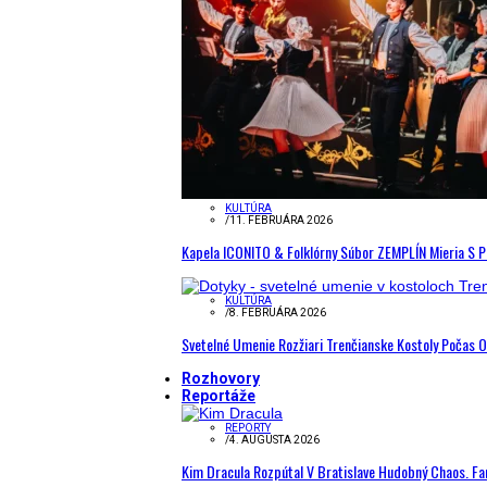
KULTÚRA
/
11. FEBRUÁRA 2026
Kapela ICONITO & Folklórny Súbor ZEMPLÍN Mieria S 
KULTÚRA
/
8. FEBRUÁRA 2026
Svetelné Umenie Rozžiari Trenčianske Kostoly Počas 
Rozhovory
Reportáže
REPORTY
/
4. AUGUSTA 2026
Kim Dracula Rozpútal V Bratislave Hudobný Chaos. Fanú