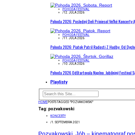
POHODA FESTIVAL
/
12. JÚLA 2026
Pohoda 2026: Posledný Deň Priniesol Veľké Koncerty A
POHODA FESTIVAL
/
11. JÚLA 2026
Pohoda 2026: Piatok Patril Radosti Z Hudby. Od Dyc
POHODA FESTIVAL
/
10. JÚLA 2026
Pohoda 2026 Odštartovala Naplno. Jubilejný Festival 
Playlisty
HOME
POSTS TAGGED "POZVAKOWSKI"
Tag:
pozvakowski
KONCERTY
/
1. SEPTEMBRA 2021
Pozvakowski, Jób – kinematograf pos