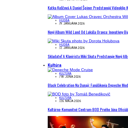
Katka Koščová A Daniel Špiner Predstavujú Videoklip 
HUDBA
/
9. JANUÁRA 2026
Nový Album Wild Land Od Lukáša Oravca: Inovatívny B
HUDBA
/
2. JANUÁRA 2026
Skladateľ A Klavirista Miki Skuta Predstavuje Nový
Kultúra
KULTÚRA
/
18. JÚNA 2026
Black Celebration Na Dunaji: Fanúšikovia Depeche Mo
KULTÚRA
/
26. MÁJA 2026
Kultúrno-Komunitné Centrum BOD Prvého Júna Oficiál