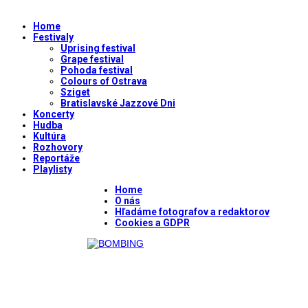
Home
Festivaly
Uprising festival
Grape festival
Pohoda festival
Colours of Ostrava
Sziget
Bratislavské Jazzové Dni
Koncerty
Hudba
Kultúra
Rozhovory
Reportáže
Playlisty
Home
O nás
Hľadáme fotografov a redaktorov
Cookies a GDPR