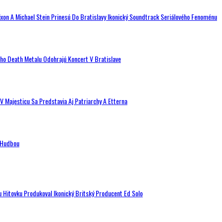
ixon A Michael Stein Prinesú Do Bratislavy Ikonický Soundtrack Seriálového Fenoménu
ého Death Metalu Odohrajú Koncert V Bratislave
V Majesticu Sa Predstavia Aj Patriarchy A Etterna
n Hudbou
u Hitovku Produkoval Ikonický Britský Producent Ed Solo