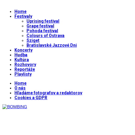
Home
Festivaly
Uprising festival
Grape festival
Pohoda festival
Colours of Ostrava
Sziget
Bratislavské Jazzové Dni
Koncerty
Hudba
Kultúra
Rozhovory
Reportáže
Playlisty
Home
O nás
Hľadáme fotografov a redaktorov
Cookies a GDPR