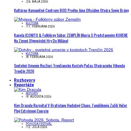
/
26. MÁJA 2026
Kultúrno-Komunitné Centrum BOD Prvého Júna Oficiálne Otvára Svoje Brány
KULTÚRA
/
11. FEBRUÁRA 2026
Kapela ICONITO & Folklórny Súbor ZEMPLÍN Mieria S Predstavením KORENE
Na Zimné Olympijské Hry Do Milána!
KULTÚRA
/
8. FEBRUÁRA 2026
Svetelné Umenie Rozžiari Trenčianske Kostoly Počas Otváracieho Víkendu
Trenčín 2026
Rozhovory
Reportáže
REPORTY
/
4. AUGUSTA 2026
Kim Dracula Rozpútal V Bratislave Hudobný Chaos. Fanúšikovia Zažili Večer
Plný Extrémnej Energie
POHODA FESTIVAL
/
12. JÚLA 2026