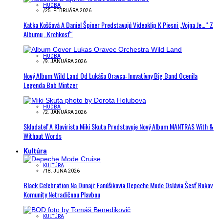
HUDBA
/
25. FEBRUÁRA 2026
Katka Koščová A Daniel Špiner Predstavujú Videoklip K Piesni „Vojna Je…“ Z
Albumu „Krehkosť“
HUDBA
/
9. JANUÁRA 2026
Nový Album Wild Land Od Lukáša Oravca: Inovatívny Big Band Ocenila
Legenda Bob Mintzer
HUDBA
/
2. JANUÁRA 2026
Skladateľ A Klavirista Miki Skuta Predstavuje Nový Album MANTRAS With &
Without Words
Kultúra
KULTÚRA
/
18. JÚNA 2026
Black Celebration Na Dunaji: Fanúšikovia Depeche Mode Oslávia Šesť Rokov
Komunity Netradičnou Plavbou
KULTÚRA