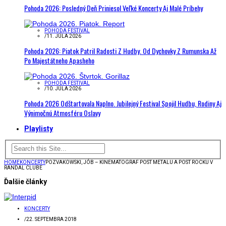
Pohoda 2026: Posledný Deň Priniesol Veľké Koncerty Aj Malé Príbehy
POHODA FESTIVAL
/
11. JÚLA 2026
Pohoda 2026: Piatok Patril Radosti Z Hudby. Od Dychovky Z Rumunska Až
Po Majestátneho Apasheho
POHODA FESTIVAL
/
10. JÚLA 2026
Pohoda 2026 Odštartovala Naplno. Jubilejný Festival Spojil Hudbu, Rodiny Aj
Výnimočnú Atmosféru Oslavy
Playlisty
HOME
KONCERTY
POZVAKOWSKI, JÓB – KINEMATOGRAF POST METALU A POST ROCKU V
RANDAL CLUBE
Ďalšie články
KONCERTY
/
22. SEPTEMBRA 2018