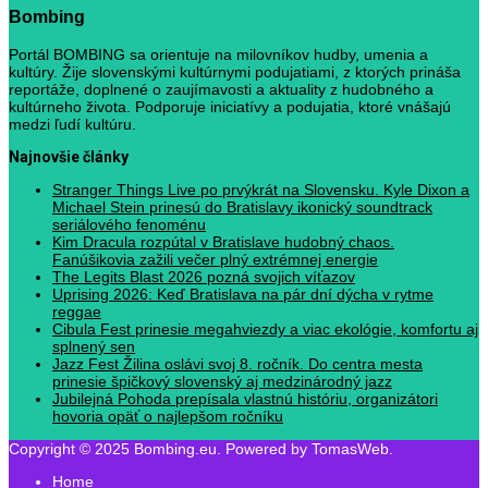
Bombing
Portál BOMBING sa orientuje na milovníkov hudby, umenia a
kultúry. Žije slovenskými kultúrnymi podujatiami, z ktorých prináša
reportáže, doplnené o zaujímavosti a aktuality z hudobného a
kultúrneho života. Podporuje iniciatívy a podujatia, ktoré vnášajú
medzi ľudí kultúru.
Najnovšie články
Stranger Things Live po prvýkrát na Slovensku. Kyle Dixon a
Michael Stein prinesú do Bratislavy ikonický soundtrack
seriálového fenoménu
Kim Dracula rozpútal v Bratislave hudobný chaos.
Fanúšikovia zažili večer plný extrémnej energie
The Legits Blast 2026 pozná svojich víťazov
Uprising 2026: Keď Bratislava na pár dní dýcha v rytme
reggae
Cibula Fest prinesie megahviezdy a viac ekológie, komfortu aj
splnený sen
Jazz Fest Žilina oslávi svoj 8. ročník. Do centra mesta
prinesie špičkový slovenský aj medzinárodný jazz
Jubilejná Pohoda prepísala vlastnú históriu, organizátori
hovoria opäť o najlepšom ročníku
Copyright © 2025 Bombing.eu. Powered by TomasWeb.
Home