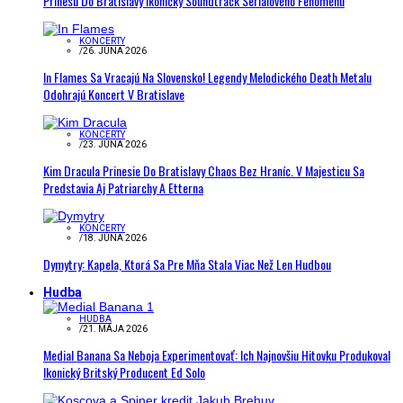
Prinesú Do Bratislavy Ikonický Soundtrack Seriálového Fenoménu
KONCERTY
/
26. JÚNA 2026
In Flames Sa Vracajú Na Slovensko! Legendy Melodického Death Metalu
Odohrajú Koncert V Bratislave
KONCERTY
/
23. JÚNA 2026
Kim Dracula Prinesie Do Bratislavy Chaos Bez Hraníc. V Majesticu Sa
Predstavia Aj Patriarchy A Etterna
KONCERTY
/
18. JÚNA 2026
Dymytry: Kapela, Ktorá Sa Pre Mňa Stala Viac Než Len Hudbou
Hudba
HUDBA
/
21. MÁJA 2026
Medial Banana Sa Neboja Experimentovať: Ich Najnovšiu Hitovku Produkoval
Ikonický Britský Producent Ed Solo