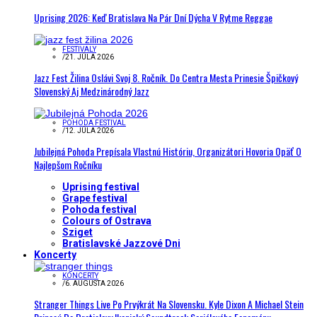
Uprising 2026: Keď Bratislava Na Pár Dní Dýcha V Rytme Reggae
FESTIVALY
/
21. JÚLA 2026
Jazz Fest Žilina Oslávi Svoj 8. Ročník. Do Centra Mesta Prinesie Špičkový
Slovenský Aj Medzinárodný Jazz
POHODA FESTIVAL
/
12. JÚLA 2026
Jubilejná Pohoda Prepísala Vlastnú Históriu, Organizátori Hovoria Opäť O
Najlepšom Ročníku
Uprising festival
Grape festival
Pohoda festival
Colours of Ostrava
Sziget
Bratislavské Jazzové Dni
Koncerty
KONCERTY
/
6. AUGUSTA 2026
Stranger Things Live Po Prvýkrát Na Slovensku. Kyle Dixon A Michael Stein