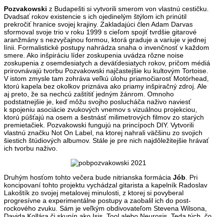
Pozvakowski
z Budapešti si vytvorili smerom von vlastnú cestičku.
Dvadsať rokov existencie s ich ojedinelým štýlom ich prinútil
prekročiť hranice svojej krajiny. Zakladajúci člen Adam Darvas
sformoval svoje trio v roku 1999 s cieľom spojiť tvrdšie gitarové
aranžmány s nezvyčajnou formou, ktorá graduje a variuje v jednej
línii. Formalistické postupy nahrádza snaha o invenčnosť v každom
smere. Ako inšpiráciu líder zoskupenia uvádza rôzne noise
zoskupenia z osemdesiatych a deväťdesiatych rokov, pričom médiá
prirovnávajú tvorbu Pozvakowski najčastejšie ku kultovým Tortoise.
V istom zmysle tam zohráva veľkú úlohu priamočiarosť Motörhead,
ktorú kapela bez okolkov priznáva ako priamy inšpiračný zdroj. Ale
aj preto, že sa nechcú zaštítiť jedným žánrom. Omnoho
podstatnejšie je, keď môžu svojho poslucháča naživo naviesť
k spojeniu asociácie zvukových vnemov s vizuálnou projekciou,
ktorú púšťajú na osem a šestnásť milimetrových filmov zo starých
premietačiek. Pozvakowski fungujú na princípoch DIY. Vytvorili
vlastnú značku Not On Label, na ktorej nahrali väčšinu zo svojich
šiestich štúdiových albumov. Stále je pre nich najdôležitejšie hrávať
ich tvorbu naživo.
Druhým hosťom tohto večera bude nitrianska formácia
Jób
. Pri
koncipovaní tohto projektu vychádzal gitarista a kapelník Radoslav
Lakoštík zo svojej metalovej minulosti, z ktorej si povyberal
progresívne a experimentálne postupy a zaobalil ich do post-
rockového zvuku. Sám je veľkým obdivovateľom Stevena Wilsona,
Davida Kollára či skupín ako Isis, Tool alebo Neurosis. Teda tých, čo