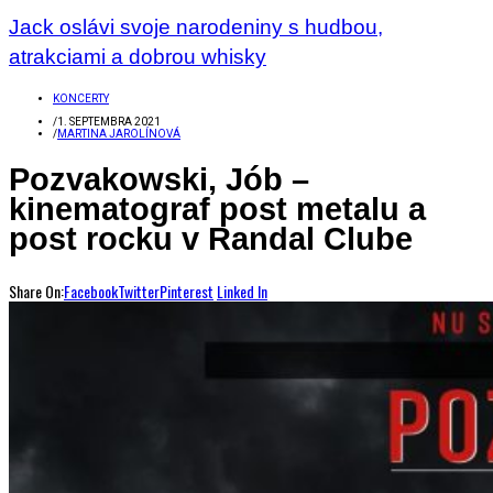
Jack oslávi svoje narodeniny s hudbou,
atrakciami a dobrou whisky
KONCERTY
/
1. SEPTEMBRA 2021
/
MARTINA JAROLÍNOVÁ
Pozvakowski, Jób –
kinematograf post metalu a
post rocku v Randal Clube
Share On:
Facebook
Twitter
Pinterest
Linked In