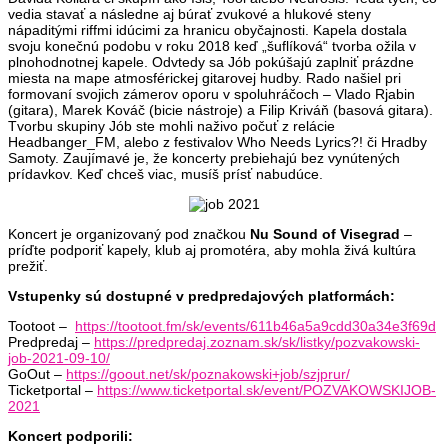
vedia stavať a následne aj búrať zvukové a hlukové steny
nápaditými riffmi idúcimi za hranicu obyčajnosti. Kapela dostala
svoju konečnú podobu v roku 2018 keď „šuflíková“ tvorba ožila v
plnohodnotnej kapele. Odvtedy sa Jób pokúšajú zaplniť prázdne
miesta na mape atmosférickej gitarovej hudby. Rado našiel pri
formovaní svojich zámerov oporu v spoluhráčoch – Vlado Rjabin
(gitara), Marek Kováč (bicie nástroje) a Filip Kriváň (basová gitara).
Tvorbu skupiny Jób ste mohli naživo počuť z relácie
Headbanger_FM, alebo z festivalov Who Needs Lyrics?! či Hradby
Samoty. Zaujímavé je, že koncerty prebiehajú bez vynútených
prídavkov. Keď chceš viac, musíš prísť nabudúce.
Koncert je organizovaný pod značkou
Nu Sound of Visegrad
–
príďte podporiť kapely, klub aj promotéra, aby mohla živá kultúra
prežiť.
Vstupenky sú dostupné v predpredajových platformách:
Tootoot –
https://tootoot.fm/sk/events/611b46a5a9cdd30a34e3f69d
Predpredaj –
https://predpredaj.zoznam.sk/sk/listky/pozvakowski-
job-2021-09-10/
GoOut –
https://goout.net/sk/poznakowski+job/szjprur/
Ticketportal –
https://www.ticketportal.sk/event/POZVAKOWSKIJOB-
2021
Koncert podporili: