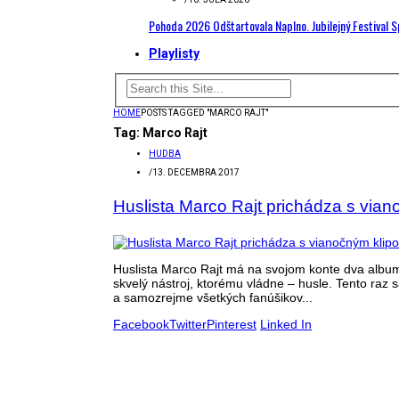
Pohoda 2026 Odštartovala Naplno. Jubilejný Festival 
Playlisty
HOME
POSTS TAGGED "MARCO RAJT"
Tag:
Marco Rajt
HUDBA
/
13. DECEMBRA 2017
Huslista Marco Rajt prichádza s via
Huslista Marco Rajt má na svojom konte dva albu
skvelý nástroj, ktorému vládne – husle. Tento raz s
a samozrejme všetkých fanúšikov...
Facebook
Twitter
Pinterest
Linked In