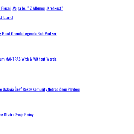
K Piesni „Vojna Je…“ Z Albumu „Krehkosť“
ig Band Ocenila Legenda Bob Mintzer
 Album MANTRAS With & Without Words
de Oslávia Šesť Rokov Komunity Netradičnou Plavbou
ne Otvára Svoje Brány