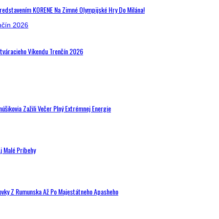
Predstavením KORENE Na Zimné Olympijské Hry Do Milána!
Otváracieho Víkendu Trenčín 2026
šikovia Zažili Večer Plný Extrémnej Energie
j Malé Príbehy
hovky Z Rumunska Až Po Majestátneho Apasheho