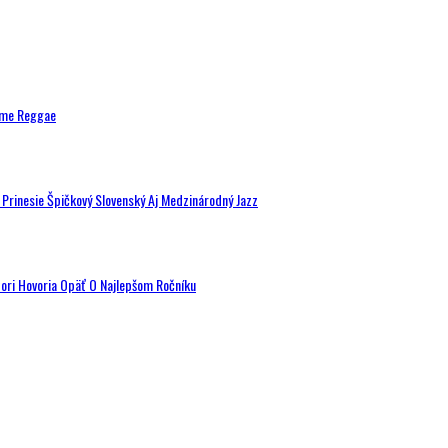
ytme Reggae
a Prinesie Špičkový Slovenský Aj Medzinárodný Jazz
tori Hovoria Opäť O Najlepšom Ročníku