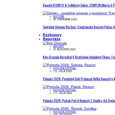
Kapela ICONITO & Folklórny Súbor ZEMPLÍN Mieria S 
KULTÚRA
/
8. FEBRUÁRA 2026
Svetelné Umenie Rozžiari Trenčianske Kostoly Počas 
Rozhovory
Reportáže
REPORTY
/
4. AUGUSTA 2026
Kim Dracula Rozpútal V Bratislave Hudobný Chaos. Fanú
POHODA FESTIVAL
/
12. JÚLA 2026
Pohoda 2026: Posledný Deň Priniesol Veľké Koncerty A
POHODA FESTIVAL
/
11. JÚLA 2026
Pohoda 2026: Piatok Patril Radosti Z Hudby. Od Dyc
POHODA FESTIVAL
/
10. JÚLA 2026