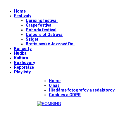
Home
Festivaly
Uprising festival
Grape festival
Pohoda festival
Colours of Ostrava
Sziget
Bratislavské Jazzové Dni
Koncerty
Hudba
Kultúra
Rozhovory
Reportáže
Playlisty
Home
O nás
Hľadáme fotografov a redaktorov
Cookies a GDPR