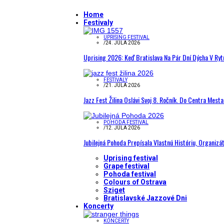
Home
Festivaly
UPRISING FESTIVAL
/
24. JÚLA 2026
Uprising 2026: Keď Bratislava Na Pár Dní Dýcha V R
FESTIVALY
/
21. JÚLA 2026
Jazz Fest Žilina Oslávi Svoj 8. Ročník. Do Centra Mest
POHODA FESTIVAL
/
12. JÚLA 2026
Jubilejná Pohoda Prepísala Vlastnú Históriu, Organizá
Uprising festival
Grape festival
Pohoda festival
Colours of Ostrava
Sziget
Bratislavské Jazzové Dni
Koncerty
KONCERTY