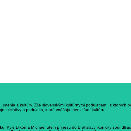
umenia a kultúry. Žije slovenskými kultúrnymi podujatiami, z ktorých p
e iniciatívy a podujatia, ktoré vnášajú medzi ľudí kultúru.
ku. Kyle Dixon a Michael Stein prinesú do Bratislavy ikonický soundtr