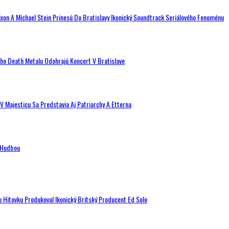
ixon A Michael Stein Prinesú Do Bratislavy Ikonický Soundtrack Seriálového Fenoménu
ého Death Metalu Odohrajú Koncert V Bratislave
V Majesticu Sa Predstavia Aj Patriarchy A Etterna
n Hudbou
u Hitovku Produkoval Ikonický Britský Producent Ed Solo