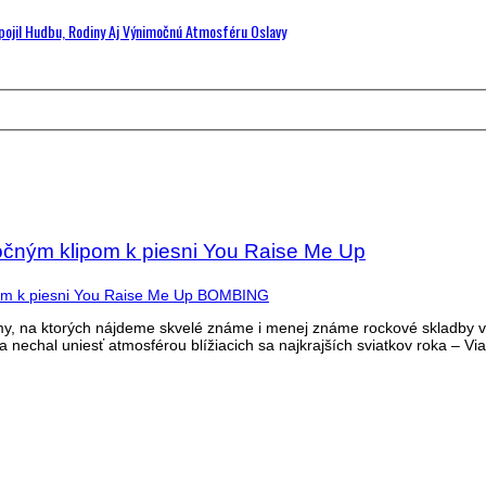
Spojil Hudbu, Rodiny Aj Výnimočnú Atmosféru Oslavy
nočným klipom k piesni You Raise Me Up
my, na ktorých nájdeme skvelé známe i menej známe rockové skladby 
a nechal uniesť atmosférou blížiacich sa najkrajších sviatkov roka – Vi