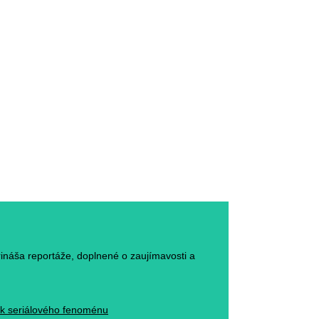
rináša reportáže, doplnené o zaujímavosti a
ack seriálového fenoménu