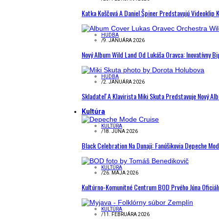
Katka Koščová A Daniel Špiner Predstavujú Videoklip 
HUDBA
/
9. JANUÁRA 2026
Nový Album Wild Land Od Lukáša Oravca: Inovatívny B
HUDBA
/
2. JANUÁRA 2026
Skladateľ A Klavirista Miki Skuta Predstavuje Nový
Kultúra
KULTÚRA
/
18. JÚNA 2026
Black Celebration Na Dunaji: Fanúšikovia Depeche Mo
KULTÚRA
/
26. MÁJA 2026
Kultúrno-Komunitné Centrum BOD Prvého Júna Oficiál
KULTÚRA
/
11. FEBRUÁRA 2026