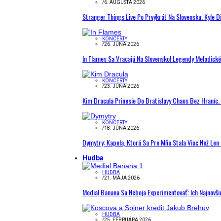
/
6. AUGUSTA 2026
Stranger Things Live Po Prvýkrát Na Slovensku. Kyle D
KONCERTY
/
26. JÚNA 2026
In Flames Sa Vracajú Na Slovensko! Legendy Melodick
KONCERTY
/
23. JÚNA 2026
Kim Dracula Prinesie Do Bratislavy Chaos Bez Hraníc. 
KONCERTY
/
18. JÚNA 2026
Dymytry: Kapela, Ktorá Sa Pre Mňa Stala Viac Než Le
Hudba
HUDBA
/
21. MÁJA 2026
Medial Banana Sa Neboja Experimentovať: Ich Najnovši
HUDBA
/
25. FEBRUÁRA 2026