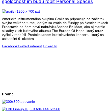
spoločnosť im budú robiť Personal Spaces
Americká inštrumentálna skupina Grails sa pripravuje na začiatok
svojho veľkého turné, ktorým sa vrátia do Európy po šiestich rokoch.
Predstavia na ňom novú nahrávku Anches En Maat, ako aj staršie
skladby z ich kultového albumu The Burden Of Hope, ktorý teraz
vyšiel v reedícii. Predskokanom bratislavského koncertu, ktorý sa
uskutoční 6. októbra...
Facebook
Twitter
Pinterest
Linked In
Promo