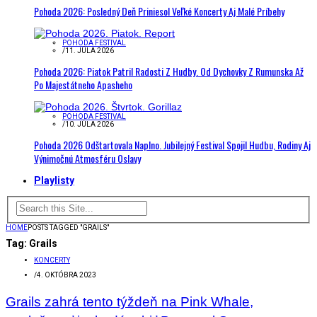
Pohoda 2026: Posledný Deň Priniesol Veľké Koncerty Aj Malé Príbehy
POHODA FESTIVAL
/
11. JÚLA 2026
Pohoda 2026: Piatok Patril Radosti Z Hudby. Od Dychovky Z Rumunska Až
Po Majestátneho Apasheho
POHODA FESTIVAL
/
10. JÚLA 2026
Pohoda 2026 Odštartovala Naplno. Jubilejný Festival Spojil Hudbu, Rodiny Aj
Výnimočnú Atmosféru Oslavy
Playlisty
HOME
POSTS TAGGED "GRAILS"
Tag:
Grails
KONCERTY
/
4. OKTÓBRA 2023
Grails zahrá tento týždeň na Pink Whale,