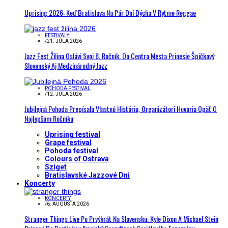
Uprising 2026: Keď Bratislava Na Pár Dní Dýcha V Rytme Reggae
FESTIVALY
/
21. JÚLA 2026
Jazz Fest Žilina Oslávi Svoj 8. Ročník. Do Centra Mesta Prinesie Špičkový
Slovenský Aj Medzinárodný Jazz
POHODA FESTIVAL
/
12. JÚLA 2026
Jubilejná Pohoda Prepísala Vlastnú Históriu, Organizátori Hovoria Opäť O
Najlepšom Ročníku
Uprising festival
Grape festival
Pohoda festival
Colours of Ostrava
Sziget
Bratislavské Jazzové Dni
Koncerty
KONCERTY
/
6. AUGUSTA 2026
Stranger Things Live Po Prvýkrát Na Slovensku. Kyle Dixon A Michael Stein