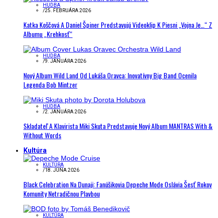
HUDBA
/
25. FEBRUÁRA 2026
Katka Koščová A Daniel Špiner Predstavujú Videoklip K Piesni „Vojna Je…“ Z
Albumu „Krehkosť“
HUDBA
/
9. JANUÁRA 2026
Nový Album Wild Land Od Lukáša Oravca: Inovatívny Big Band Ocenila
Legenda Bob Mintzer
HUDBA
/
2. JANUÁRA 2026
Skladateľ A Klavirista Miki Skuta Predstavuje Nový Album MANTRAS With &
Without Words
Kultúra
KULTÚRA
/
18. JÚNA 2026
Black Celebration Na Dunaji: Fanúšikovia Depeche Mode Oslávia Šesť Rokov
Komunity Netradičnou Plavbou
KULTÚRA