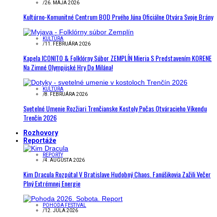
/
26. MÁJA 2026
Kultúrno-Komunitné Centrum BOD Prvého Júna Oficiálne Otvára Svoje Brány
KULTÚRA
/
11. FEBRUÁRA 2026
Kapela ICONITO & Folklórny Súbor ZEMPLÍN Mieria S Predstavením KORENE
Na Zimné Olympijské Hry Do Milána!
KULTÚRA
/
8. FEBRUÁRA 2026
Svetelné Umenie Rozžiari Trenčianske Kostoly Počas Otváracieho Víkendu
Trenčín 2026
Rozhovory
Reportáže
REPORTY
/
4. AUGUSTA 2026
Kim Dracula Rozpútal V Bratislave Hudobný Chaos. Fanúšikovia Zažili Večer
Plný Extrémnej Energie
POHODA FESTIVAL
/
12. JÚLA 2026