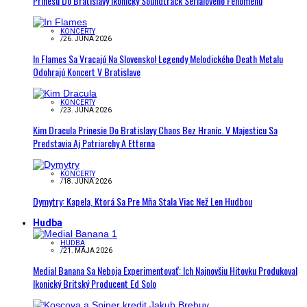
Prinesú Do Bratislavy Ikonický Soundtrack Seriálového Fenoménu
KONCERTY
/
26. JÚNA 2026
In Flames Sa Vracajú Na Slovensko! Legendy Melodického Death Metalu
Odohrajú Koncert V Bratislave
KONCERTY
/
23. JÚNA 2026
Kim Dracula Prinesie Do Bratislavy Chaos Bez Hraníc. V Majesticu Sa
Predstavia Aj Patriarchy A Etterna
KONCERTY
/
18. JÚNA 2026
Dymytry: Kapela, Ktorá Sa Pre Mňa Stala Viac Než Len Hudbou
Hudba
HUDBA
/
21. MÁJA 2026
Medial Banana Sa Neboja Experimentovať: Ich Najnovšiu Hitovku Produkoval
Ikonický Britský Producent Ed Solo