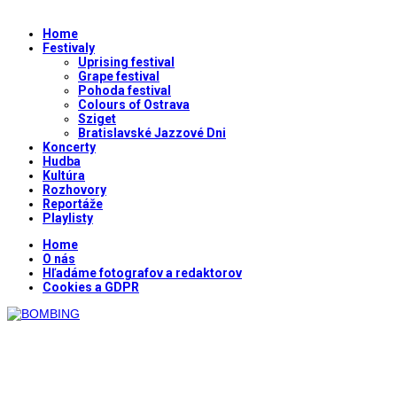
Home
Festivaly
Uprising festival
Grape festival
Pohoda festival
Colours of Ostrava
Sziget
Bratislavské Jazzové Dni
Koncerty
Hudba
Kultúra
Rozhovory
Reportáže
Playlisty
Home
O nás
Hľadáme fotografov a redaktorov
Cookies a GDPR