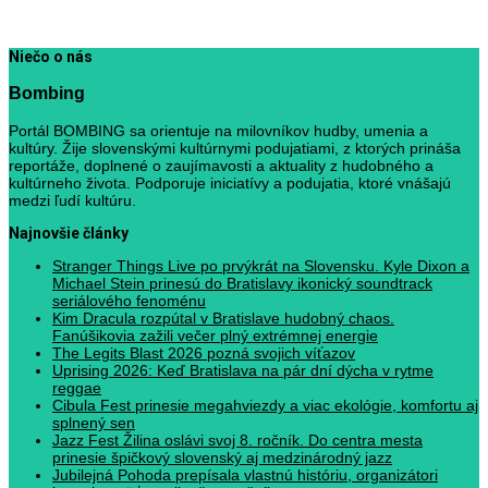
Niečo o nás
Bombing
Portál BOMBING sa orientuje na milovníkov hudby, umenia a
kultúry. Žije slovenskými kultúrnymi podujatiami, z ktorých prináša
reportáže, doplnené o zaujímavosti a aktuality z hudobného a
kultúrneho života. Podporuje iniciatívy a podujatia, ktoré vnášajú
medzi ľudí kultúru.
Najnovšie články
Stranger Things Live po prvýkrát na Slovensku. Kyle Dixon a
Michael Stein prinesú do Bratislavy ikonický soundtrack
seriálového fenoménu
Kim Dracula rozpútal v Bratislave hudobný chaos.
Fanúšikovia zažili večer plný extrémnej energie
The Legits Blast 2026 pozná svojich víťazov
Uprising 2026: Keď Bratislava na pár dní dýcha v rytme
reggae
Cibula Fest prinesie megahviezdy a viac ekológie, komfortu aj
splnený sen
Jazz Fest Žilina oslávi svoj 8. ročník. Do centra mesta
prinesie špičkový slovenský aj medzinárodný jazz
Jubilejná Pohoda prepísala vlastnú históriu, organizátori