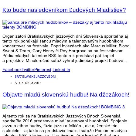
Kto bude nasledovníkom Ľudových Mladistiev?
Organizátori Bratislavských jazzových dní Slovenská sporiteľňa aj
tento rok ponúkajú šancu mladým a talentovaným hudobníkom
koncertovať na festivale. Popri hviezdach ako Marcus Miller, Blood
Sweat & Tears, Cory Henry či Roy Hargrove sa na festivalovom
Pódiu mladých talentov BSK tento rok predstaví päť kapiel
a projektov. Minuloročnú súťaž vyhral jedinečný projekt Ľudové...
Facebook
Twitter
Pinterest
Linked In
BRATISLAVSKÉ JAZZOVÉ DNI
/
7. OKTÓBRA 2016
Objavte mladú slovenskú hudbu! Na džezákoch!
Aj tento rok sa na Bratislavských Jazzových Dňoch Slovenská
sporiteľňa 2016 predstavia mladí talentovaní hudobníci. Spojenie
jazzu a ethno hudby, fúzia jazzu a folklóru, ale aj ženské trio
s ukulele – aj takto sa predstavia finalisti súťaže Pódium mladých
talentov BSK, ktorými sú: The Swines, Arpi Farkaš & Barbora