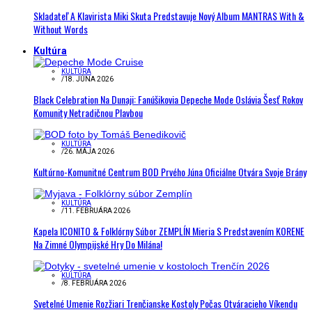
Skladateľ A Klavirista Miki Skuta Predstavuje Nový Album MANTRAS With &
Without Words
Kultúra
KULTÚRA
/
18. JÚNA 2026
Black Celebration Na Dunaji: Fanúšikovia Depeche Mode Oslávia Šesť Rokov
Komunity Netradičnou Plavbou
KULTÚRA
/
26. MÁJA 2026
Kultúrno-Komunitné Centrum BOD Prvého Júna Oficiálne Otvára Svoje Brány
KULTÚRA
/
11. FEBRUÁRA 2026
Kapela ICONITO & Folklórny Súbor ZEMPLÍN Mieria S Predstavením KORENE
Na Zimné Olympijské Hry Do Milána!
KULTÚRA
/
8. FEBRUÁRA 2026
Svetelné Umenie Rozžiari Trenčianske Kostoly Počas Otváracieho Víkendu