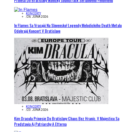
Prinesú Do Bratislavy Ikonický Soundtrack Seriálového Fenoménu
KONCERTY
/
26. JÚNA 2026
In Flames Sa Vracajú Na Slovensko! Legendy Melodického Death Metalu
Odohrajú Koncert V Bratislave
KONCERTY
/
23. JÚNA 2026
Kim Dracula Prinesie Do Bratislavy Chaos Bez Hraníc. V Majesticu Sa
Predstavia Aj Patriarchy A Etterna