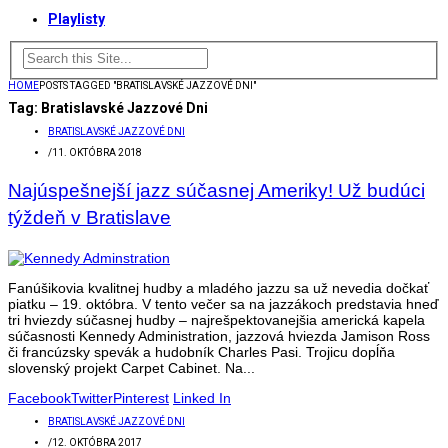
Playlisty
HOME
POSTS TAGGED "BRATISLAVSKÉ JAZZOVÉ DNI"
Tag:
Bratislavské Jazzové Dni
BRATISLAVSKÉ JAZZOVÉ DNI
/
11. OKTÓBRA 2018
Najúspešnejší jazz súčasnej Ameriky! Už budúci
týždeň v Bratislave
Fanúšikovia kvalitnej hudby a mladého jazzu sa už nevedia dočkať
piatku – 19. októbra. V tento večer sa na jazzákoch predstavia hneď
tri hviezdy súčasnej hudby – najrešpektovanejšia americká kapela
súčasnosti Kennedy Administration, jazzová hviezda Jamison Ross
či francúzsky spevák a hudobník Charles Pasi. Trojicu dopĺňa
slovenský projekt Carpet Cabinet. Na...
Facebook
Twitter
Pinterest
Linked In
BRATISLAVSKÉ JAZZOVÉ DNI
/
12. OKTÓBRA 2017