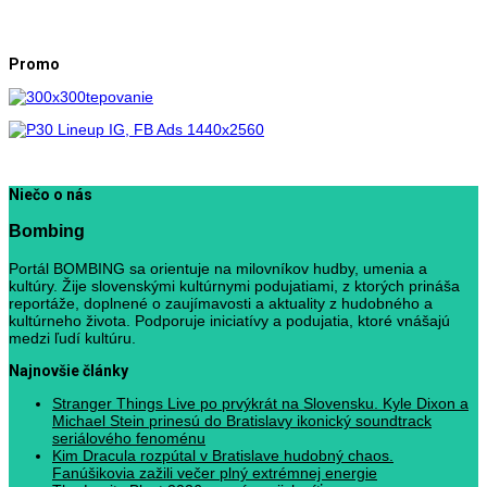
Promo
Niečo o nás
Bombing
Portál BOMBING sa orientuje na milovníkov hudby, umenia a
kultúry. Žije slovenskými kultúrnymi podujatiami, z ktorých prináša
reportáže, doplnené o zaujímavosti a aktuality z hudobného a
kultúrneho života. Podporuje iniciatívy a podujatia, ktoré vnášajú
medzi ľudí kultúru.
Najnovšie články
Stranger Things Live po prvýkrát na Slovensku. Kyle Dixon a
Michael Stein prinesú do Bratislavy ikonický soundtrack
seriálového fenoménu
Kim Dracula rozpútal v Bratislave hudobný chaos.
Fanúšikovia zažili večer plný extrémnej energie