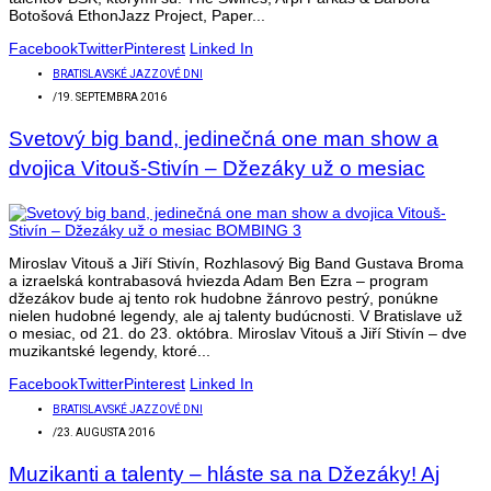
Botošová EthonJazz Project, Paper...
Facebook
Twitter
Pinterest
Linked In
BRATISLAVSKÉ JAZZOVÉ DNI
/
19. SEPTEMBRA 2016
Svetový big band, jedinečná one man show a
dvojica Vitouš-Stivín – Džezáky už o mesiac
Miroslav Vitouš a Jiří Stivín, Rozhlasový Big Band Gustava Broma
a izraelská kontrabasová hviezda Adam Ben Ezra – program
džezákov bude aj tento rok hudobne žánrovo pestrý, ponúkne
nielen hudobné legendy, ale aj talenty budúcnosti. V Bratislave už
o mesiac, od 21. do 23. októbra. Miroslav Vitouš a Jiří Stivín – dve
muzikantské legendy, ktoré...
Facebook
Twitter
Pinterest
Linked In
BRATISLAVSKÉ JAZZOVÉ DNI
/
23. AUGUSTA 2016
Muzikanti a talenty – hláste sa na Džezáky! Aj