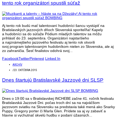
tento rok organizátori spustili súťaž
Aj tento rok budú mať talentovaní hudobníci šancu vystúpiť na
Bratislavských jazzových dňoch Slovenská sporiteľňa! Kapely
a hudobníci sa do súťaže Pódium mladých talentov sa môžu
prihlásiť do 23. septembra. Organizátori najstaršieho
a najznámejšieho jazzového festivalu aj tento rok otvorili
svoj program talentovaným hudobníkom nielen zo Slovenska, ale aj
zo zahraničia. Šesť finalistov odohrá svoj...
Facebook
Twitter
Pinterest
Linked In
ARCHÍV
/
23. OKTÓBRA 2015
Dnes štartujú Bratislavské Jazzové dni SLSP
Dnes o 19:00 sa v Bratislavskej INCHEBE začne 41. ročník festivalu
Bratislavská Jazzové Dni. počas troch dní sa na najväčšom
jazzovom sviatku na Slovensku sa predstavia také mená ako Snarky
Puppy, Gregory porter či Marla Glen. Prídete sa aj vy zabaviť a
hlavne si vychutnať skvelú hudbu v podaní úžasných...