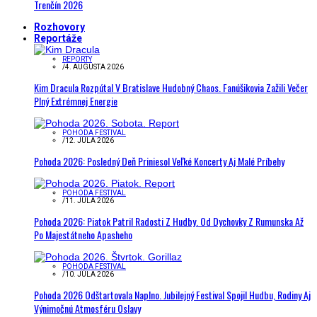
Trenčín 2026
Rozhovory
Reportáže
REPORTY
/
4. AUGUSTA 2026
Kim Dracula Rozpútal V Bratislave Hudobný Chaos. Fanúšikovia Zažili Večer
Plný Extrémnej Energie
POHODA FESTIVAL
/
12. JÚLA 2026
Pohoda 2026: Posledný Deň Priniesol Veľké Koncerty Aj Malé Príbehy
POHODA FESTIVAL
/
11. JÚLA 2026
Pohoda 2026: Piatok Patril Radosti Z Hudby. Od Dychovky Z Rumunska Až
Po Majestátneho Apasheho
POHODA FESTIVAL
/
10. JÚLA 2026
Pohoda 2026 Odštartovala Naplno. Jubilejný Festival Spojil Hudbu, Rodiny Aj
Výnimočnú Atmosféru Oslavy