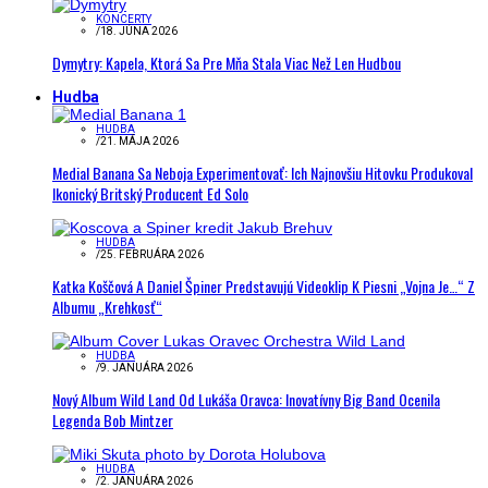
KONCERTY
/
18. JÚNA 2026
Dymytry: Kapela, Ktorá Sa Pre Mňa Stala Viac Než Len Hudbou
Hudba
HUDBA
/
21. MÁJA 2026
Medial Banana Sa Neboja Experimentovať: Ich Najnovšiu Hitovku Produkoval
Ikonický Britský Producent Ed Solo
HUDBA
/
25. FEBRUÁRA 2026
Katka Koščová A Daniel Špiner Predstavujú Videoklip K Piesni „Vojna Je…“ Z
Albumu „Krehkosť“
HUDBA
/
9. JANUÁRA 2026
Nový Album Wild Land Od Lukáša Oravca: Inovatívny Big Band Ocenila
Legenda Bob Mintzer
HUDBA
/
2. JANUÁRA 2026