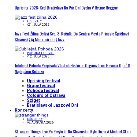
Uprising 2026: Keď Bratislava Na Pár Dní Dýcha V Rytme Reggae
FESTIVALY
/
21. JÚLA 2026
Jazz Fest Žilina Oslávi Svoj 8. Ročník. Do Centra Mesta Prinesie Špičkový
Slovenský Aj Medzinárodný Jazz
POHODA FESTIVAL
/
12. JÚLA 2026
Jubilejná Pohoda Prepísala Vlastnú Históriu, Organizátori Hovoria Opäť O
Najlepšom Ročníku
Uprising festival
Grape festival
Pohoda festival
Colours of Ostrava
Sziget
Bratislavské Jazzové Dni
Koncerty
KONCERTY
/
6. AUGUSTA 2026
Stranger Things Live Po Prvýkrát Na Slovensku. Kyle Dixon A Michael Stein