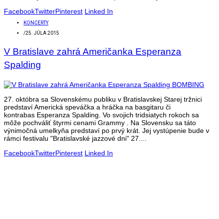
Facebook
Twitter
Pinterest
Linked In
KONCERTY
/
25. JÚLA 2015
V Bratislave zahrá Američanka Esperanza
Spalding
27. októbra sa Slovenskému publiku v Bratislavskej Starej tržnici
predstaví Americká speváčka a hráčka na basgitaru či
kontrabas Esperanza Spalding. Vo svojich tridsiatych rokoch sa
môže pochváliť štyrmi cenami Grammy . Na Slovensku sa táto
výnimočná umelkyňa predstaví po prvý krát. Jej vystúpenie bude v
rámci festivalu "Bratislavské jazzové dni" 27....
Facebook
Twitter
Pinterest
Linked In