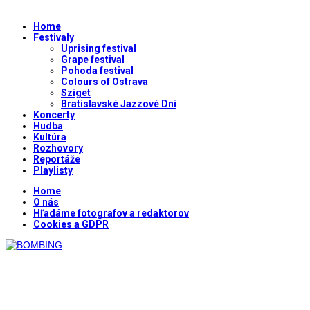
Home
Festivaly
Uprising festival
Grape festival
Pohoda festival
Colours of Ostrava
Sziget
Bratislavské Jazzové Dni
Koncerty
Hudba
Kultúra
Rozhovory
Reportáže
Playlisty
Home
O nás
Hľadáme fotografov a redaktorov
Cookies a GDPR