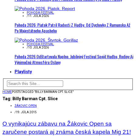
POHODA FESTIVAL
/
11. JÚLA 2026
Pohoda 2026: Piatok Patril Radosti Z Hudby. Od Dychovky Z Rumunska Až
Po Majestátneho Apasheho
POHODA FESTIVAL
/
10. JÚLA 2026
Pohoda 2026 Odštartovala Naplno. Jubilejný Festival Spojil Hudbu, Rodiny Aj
Výnimočnú Atmosféru Oslavy
Playlisty
HOME
POSTS TAGGED "BILLY BARMAN CPT. SLICE"
Tag:
Billy Barman Cpt. Slice
ŽÁKOVIC OPEN
/
19. JÚLA 2015
O vynikajúcu zábavu na Žákovic Open sa
zaručene postará aj známa česká kapela Mig 21!