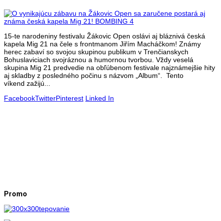
15-te narodeniny festivalu Žákovic Open oslávi aj bláznivá česká
kapela Mig 21 na čele s frontmanom Jiřím Macháčkom! Známy
herec zabaví so svojou skupinou publikum v Trenčianskych
Bohuslaviciach svojráznou a humornou tvorbou. Vždy veselá
skupina Mig 21 predvedie na obľúbenom festivale najznámejšie hity
aj skladby z posledného počinu s názvom „Album“. Tento
víkend zažijú...
Facebook
Twitter
Pinterest
Linked In
Promo