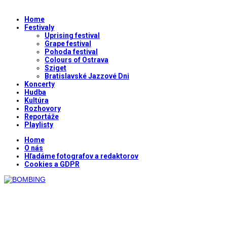
Home
Festivaly
Uprising festival
Grape festival
Pohoda festival
Colours of Ostrava
Sziget
Bratislavské Jazzové Dni
Koncerty
Hudba
Kultúra
Rozhovory
Reportáže
Playlisty
Home
O nás
Hľadáme fotografov a redaktorov
Cookies a GDPR