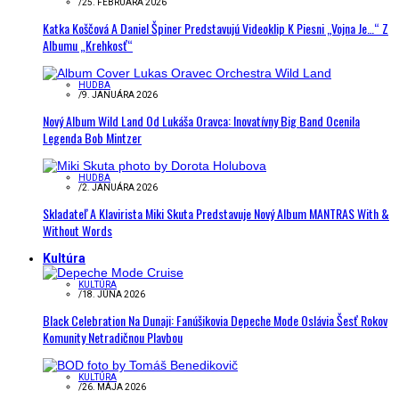
/
25. FEBRUÁRA 2026
Katka Koščová A Daniel Špiner Predstavujú Videoklip K Piesni „Vojna Je…“ Z
Albumu „Krehkosť“
HUDBA
/
9. JANUÁRA 2026
Nový Album Wild Land Od Lukáša Oravca: Inovatívny Big Band Ocenila
Legenda Bob Mintzer
HUDBA
/
2. JANUÁRA 2026
Skladateľ A Klavirista Miki Skuta Predstavuje Nový Album MANTRAS With &
Without Words
Kultúra
KULTÚRA
/
18. JÚNA 2026
Black Celebration Na Dunaji: Fanúšikovia Depeche Mode Oslávia Šesť Rokov
Komunity Netradičnou Plavbou
KULTÚRA
/
26. MÁJA 2026