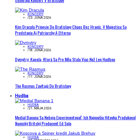
Odohrajú Koncert V Bratislave
KONCERTY
/
23. JÚNA 2026
Kim Dracula Prinesie Do Bratislavy Chaos Bez Hraníc. V Majesticu Sa
Predstavia Aj Patriarchy A Etterna
KONCERTY
/
18. JÚNA 2026
Dymytry: Kapela, Ktorá Sa Pre Mňa Stala Viac Než Len Hudbou
KONCERTY
/
11. JÚNA 2026
The Rasmus Zavítajú Do Bratislavy
Hudba
HUDBA
/
21. MÁJA 2026
Medial Banana Sa Neboja Experimentovať: Ich Najnovšiu Hitovku Produkoval
Ikonický Britský Producent Ed Solo
HUDBA