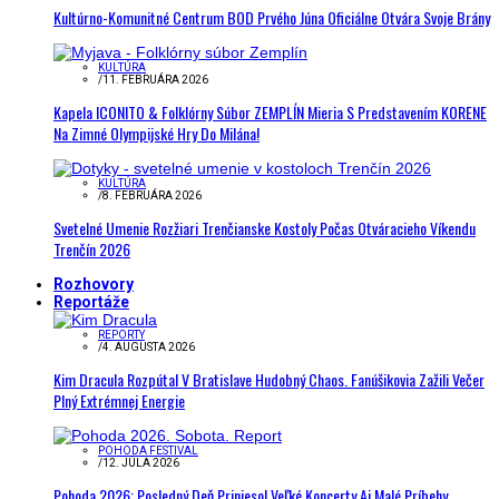
Kultúrno-Komunitné Centrum BOD Prvého Júna Oficiálne Otvára Svoje Brány
KULTÚRA
/
11. FEBRUÁRA 2026
Kapela ICONITO & Folklórny Súbor ZEMPLÍN Mieria S Predstavením KORENE
Na Zimné Olympijské Hry Do Milána!
KULTÚRA
/
8. FEBRUÁRA 2026
Svetelné Umenie Rozžiari Trenčianske Kostoly Počas Otváracieho Víkendu
Trenčín 2026
Rozhovory
Reportáže
REPORTY
/
4. AUGUSTA 2026
Kim Dracula Rozpútal V Bratislave Hudobný Chaos. Fanúšikovia Zažili Večer
Plný Extrémnej Energie
POHODA FESTIVAL
/
12. JÚLA 2026
Pohoda 2026: Posledný Deň Priniesol Veľké Koncerty Aj Malé Príbehy