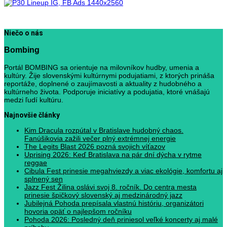
Niečo o nás
Bombing
Portál BOMBING sa orientuje na milovníkov hudby, umenia a
kultúry. Žije slovenskými kultúrnymi podujatiami, z ktorých prináša
reportáže, doplnené o zaujímavosti a aktuality z hudobného a
kultúrneho života. Podporuje iniciatívy a podujatia, ktoré vnášajú
medzi ľudí kultúru.
Najnovšie články
Kim Dracula rozpútal v Bratislave hudobný chaos.
Fanúšikovia zažili večer plný extrémnej energie
The Legits Blast 2026 pozná svojich víťazov
Uprising 2026: Keď Bratislava na pár dní dýcha v rytme
reggae
Cibula Fest prinesie megahviezdy a viac ekológie, komfortu aj
splnený sen
Jazz Fest Žilina oslávi svoj 8. ročník. Do centra mesta
prinesie špičkový slovenský aj medzinárodný jazz
Jubilejná Pohoda prepísala vlastnú históriu, organizátori
hovoria opäť o najlepšom ročníku
Pohoda 2026: Posledný deň priniesol veľké koncerty aj malé