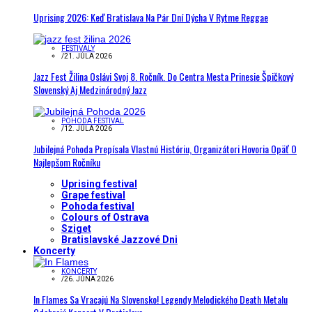
Uprising 2026: Keď Bratislava Na Pár Dní Dýcha V Rytme Reggae
FESTIVALY
/
21. JÚLA 2026
Jazz Fest Žilina Oslávi Svoj 8. Ročník. Do Centra Mesta Prinesie Špičkový
Slovenský Aj Medzinárodný Jazz
POHODA FESTIVAL
/
12. JÚLA 2026
Jubilejná Pohoda Prepísala Vlastnú Históriu, Organizátori Hovoria Opäť O
Najlepšom Ročníku
Uprising festival
Grape festival
Pohoda festival
Colours of Ostrava
Sziget
Bratislavské Jazzové Dni
Koncerty
KONCERTY
/
26. JÚNA 2026
In Flames Sa Vracajú Na Slovensko! Legendy Melodického Death Metalu