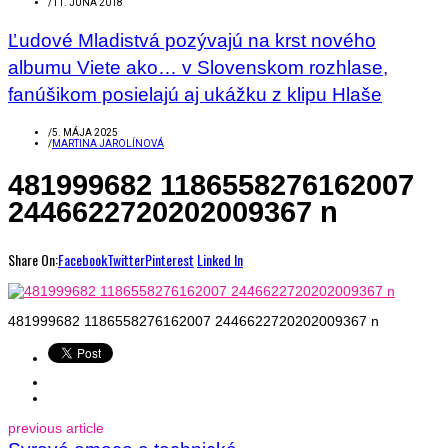
/
11. JÚNA 2018
Ľudové Mladistvá pozývajú na krst nového
albumu Viete ako… v Slovenskom rozhlase,
fanúšikom posielajú aj ukážku z klipu Hlaše
/
5. MÁJA 2025
/
MARTINA JAROLÍNOVÁ
481999682 1186558276162007
2446622720202009367 n
Share On:
Facebook
Twitter
Pinterest
Linked In
481999682 1186558276162007 2446622720202009367 n
previous article