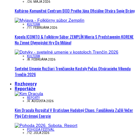
/
26. MÁJA 2026
Kultúrno-Komunitné Centrum BOD Prvého Júna Oficiálne Otvára Svoje Brány
KULTÚRA
/
11. FEBRUÁRA 2026
Kapela ICONITO & Folklórny Súbor ZEMPLÍN Mieria S Predstavením KORENE
Na Zimné Olympijské Hry Do Milána!
KULTÚRA
/
8. FEBRUÁRA 2026
Svetelné Umenie Rozžiari Trenčianske Kostoly Počas Otváracieho Víkendu
Trenčín 2026
Rozhovory
Reportáže
REPORTY
/
4. AUGUSTA 2026
Kim Dracula Rozpútal V Bratislave Hudobný Chaos. Fanúšikovia Zažili Večer
Plný Extrémnej Energie
POHODA FESTIVAL
/
12. JÚLA 2026