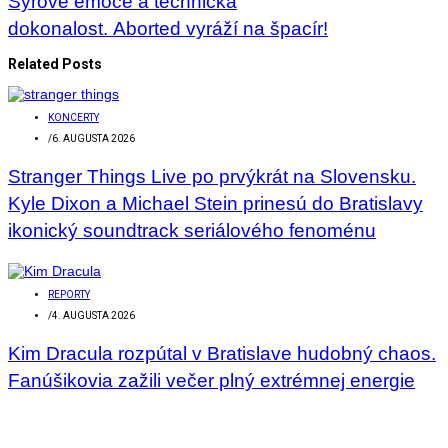
Syrové emoce a technická
dokonalost. Aborted vyráží na špacír!
Related Posts
KONCERTY
/
6. AUGUSTA 2026
Stranger Things Live po prvýkrát na Slovensku.
Kyle Dixon a Michael Stein prinesú do Bratislavy
ikonický soundtrack seriálového fenoménu
REPORTY
/
4. AUGUSTA 2026
Kim Dracula rozpútal v Bratislave hudobný chaos.
Fanúšikovia zažili večer plný extrémnej energie