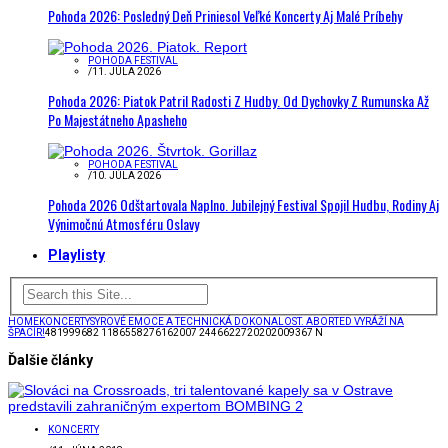
Pohoda 2026: Posledný Deň Priniesol Veľké Koncerty Aj Malé Príbehy
POHODA FESTIVAL
/
11. JÚLA 2026
Pohoda 2026: Piatok Patril Radosti Z Hudby. Od Dychovky Z Rumunska Až
Po Majestátneho Apasheho
POHODA FESTIVAL
/
10. JÚLA 2026
Pohoda 2026 Odštartovala Naplno. Jubilejný Festival Spojil Hudbu, Rodiny Aj
Výnimočnú Atmosféru Oslavy
Playlisty
HOME
KONCERTY
SYROVÉ EMOCE A TECHNICKÁ DOKONALOST. ABORTED VYRÁŽÍ NA
ŠPACÍR!
481999682 1186558276162007 2446622720202009367 N
Ďalšie články
KONCERTY