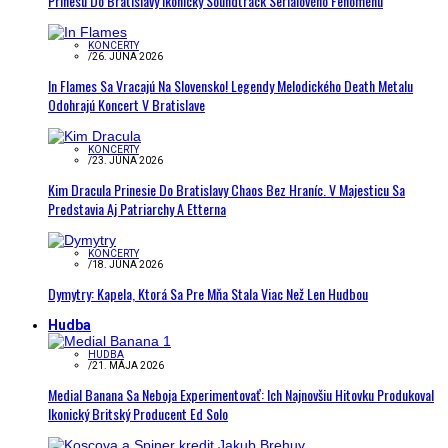
Prinesú Do Bratislavy Ikonický Soundtrack Seriálového Fenoménu
KONCERTY
/
26. JÚNA 2026
In Flames Sa Vracajú Na Slovensko! Legendy Melodického Death Metalu
Odohrajú Koncert V Bratislave
KONCERTY
/
23. JÚNA 2026
Kim Dracula Prinesie Do Bratislavy Chaos Bez Hraníc. V Majesticu Sa
Predstavia Aj Patriarchy A Etterna
KONCERTY
/
18. JÚNA 2026
Dymytry: Kapela, Ktorá Sa Pre Mňa Stala Viac Než Len Hudbou
Hudba
HUDBA
/
21. MÁJA 2026
Medial Banana Sa Neboja Experimentovať: Ich Najnovšiu Hitovku Produkoval
Ikonický Britský Producent Ed Solo