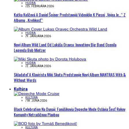
HUDBA
/
25. FEBRUÁRA 2026
Katka Koščová A Daniel Špiner Predstavujú Videoklip K Piesni „Vojna Je…“ Z
Albumu „Krehkosť“
HUDBA
/
9. JANUÁRA 2026
Nový Album Wild Land Od Lukáša Oravca: Inovatívny Big Band Ocenila
Legenda Bob Mintzer
HUDBA
/
2. JANUÁRA 2026
Skladateľ A Klavirista Miki Skuta Predstavuje Nový Album MANTRAS With &
Without Words
Kultúra
KULTÚRA
/
18. JÚNA 2026
Black Celebration Na Dunaji: Fanúšikovia Depeche Mode Oslávia Šesť Rokov
Komunity Netradičnou Plavbou
KULTÚRA