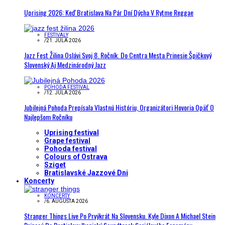
Uprising 2026: Keď Bratislava Na Pár Dní Dýcha V Rytme Reggae
FESTIVALY
/
21. JÚLA 2026
Jazz Fest Žilina Oslávi Svoj 8. Ročník. Do Centra Mesta Prinesie Špičkový
Slovenský Aj Medzinárodný Jazz
POHODA FESTIVAL
/
12. JÚLA 2026
Jubilejná Pohoda Prepísala Vlastnú Históriu, Organizátori Hovoria Opäť O
Najlepšom Ročníku
Uprising festival
Grape festival
Pohoda festival
Colours of Ostrava
Sziget
Bratislavské Jazzové Dni
Koncerty
KONCERTY
/
6. AUGUSTA 2026
Stranger Things Live Po Prvýkrát Na Slovensku. Kyle Dixon A Michael Stein