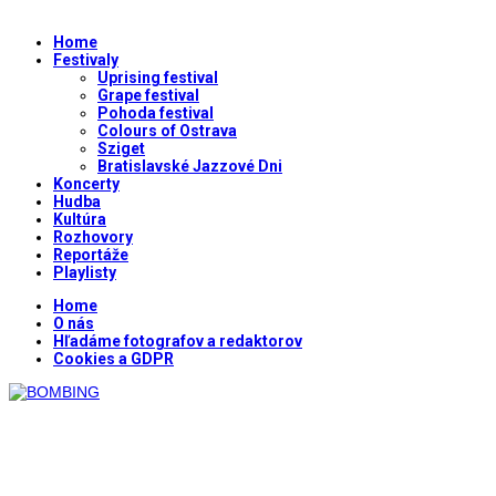
Home
Festivaly
Uprising festival
Grape festival
Pohoda festival
Colours of Ostrava
Sziget
Bratislavské Jazzové Dni
Koncerty
Hudba
Kultúra
Rozhovory
Reportáže
Playlisty
Home
O nás
Hľadáme fotografov a redaktorov
Cookies a GDPR