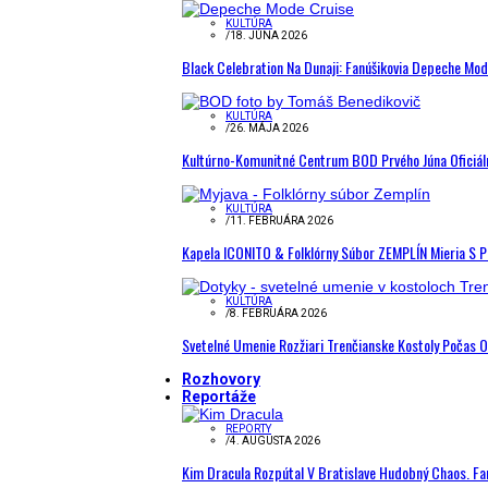
KULTÚRA
/
18. JÚNA 2026
Black Celebration Na Dunaji: Fanúšikovia Depeche Mo
KULTÚRA
/
26. MÁJA 2026
Kultúrno-Komunitné Centrum BOD Prvého Júna Oficiál
KULTÚRA
/
11. FEBRUÁRA 2026
Kapela ICONITO & Folklórny Súbor ZEMPLÍN Mieria S 
KULTÚRA
/
8. FEBRUÁRA 2026
Svetelné Umenie Rozžiari Trenčianske Kostoly Počas 
Rozhovory
Reportáže
REPORTY
/
4. AUGUSTA 2026
Kim Dracula Rozpútal V Bratislave Hudobný Chaos. Fanú