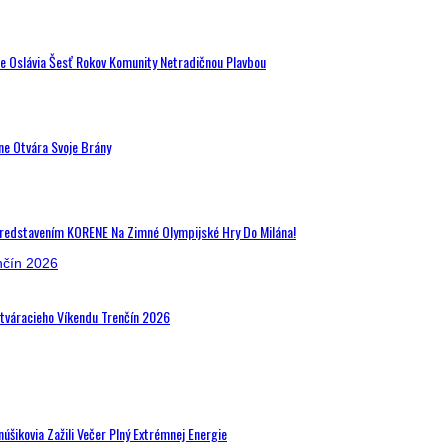
de Oslávia Šesť Rokov Komunity Netradičnou Plavbou
ne Otvára Svoje Brány
Predstavením KORENE Na Zimné Olympijské Hry Do Milána!
Otváracieho Víkendu Trenčín 2026
šikovia Zažili Večer Plný Extrémnej Energie