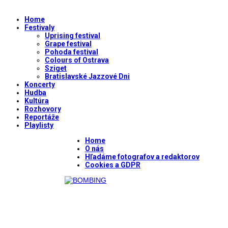
Home
Festivaly
Uprising festival
Grape festival
Pohoda festival
Colours of Ostrava
Sziget
Bratislavské Jazzové Dni
Koncerty
Hudba
Kultúra
Rozhovory
Reportáže
Playlisty
Home
O nás
Hľadáme fotografov a redaktorov
Cookies a GDPR