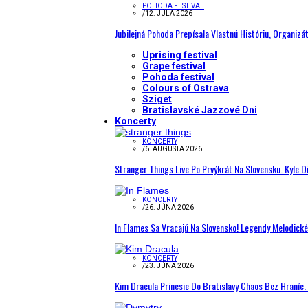
POHODA FESTIVAL
/
12. JÚLA 2026
Jubilejná Pohoda Prepísala Vlastnú Históriu, Organizá
Uprising festival
Grape festival
Pohoda festival
Colours of Ostrava
Sziget
Bratislavské Jazzové Dni
Koncerty
KONCERTY
/
6. AUGUSTA 2026
Stranger Things Live Po Prvýkrát Na Slovensku. Kyle D
KONCERTY
/
26. JÚNA 2026
In Flames Sa Vracajú Na Slovensko! Legendy Melodick
KONCERTY
/
23. JÚNA 2026
Kim Dracula Prinesie Do Bratislavy Chaos Bez Hraníc. 