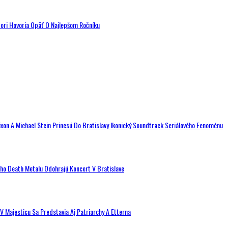
tori Hovoria Opäť O Najlepšom Ročníku
ixon A Michael Stein Prinesú Do Bratislavy Ikonický Soundtrack Seriálového Fenoménu
ého Death Metalu Odohrajú Koncert V Bratislave
V Majesticu Sa Predstavia Aj Patriarchy A Etterna