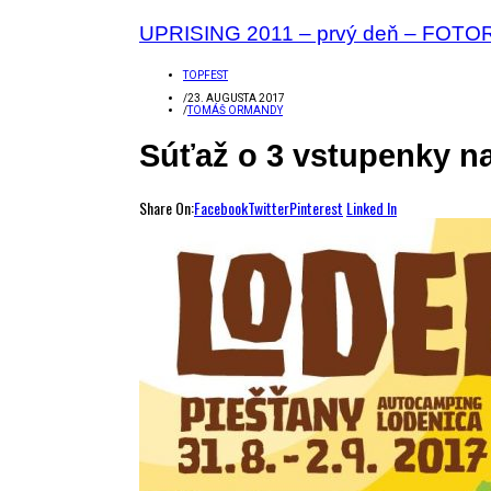
UPRISING 2011 – prvý deň – FOT
TOPFEST
/
23. AUGUSTA 2017
/
TOMÁŠ ORMANDY
Súťaž o 3 vstupenky n
Share On:
Facebook
Twitter
Pinterest
Linked In