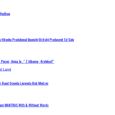
n Hudbou
u Hitovku Produkoval Ikonický Britský Producent Ed Solo
K Piesni „Vojna Je…“ Z Albumu „Krehkosť“
ig Band Ocenila Legenda Bob Mintzer
 Album MANTRAS With & Without Words