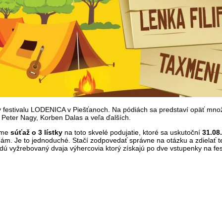
ry festivalu LODENICA v Piešťanoch. Na pódiách sa predstaví opäť množ
 Peter Nagy, Korben Dalas a veľa ďalších.
ame
súťaž o 3 lístky
na toto skvelé podujatie, ktoré sa uskutoční
31.08.
 nám. Je to jednoduché. Stačí zodpovedať správne na otázku a zdielať t
udú vyžrebovaný dvaja výhercovia ktorý získajú po dve vstupenky na fes