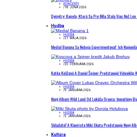
KONCERTY
/
18. JÚNA 2026
Dymytry: Kapela, Ktorá Sa Pre Mňa Stala Viac Než Le
Hudba
HUDBA
/
21. MÁJA 2026
Medial Banana Sa Neboja Experimentovať: Ich Najnovši
HUDBA
/
25. FEBRUÁRA 2026
Katka Koščová A Daniel Špiner Predstavujú Videoklip 
HUDBA
/
9. JANUÁRA 2026
Nový Album Wild Land Od Lukáša Oravca: Inovatívny B
HUDBA
/
2. JANUÁRA 2026
Skladateľ A Klavirista Miki Skuta Predstavuje Nový
Kultúra