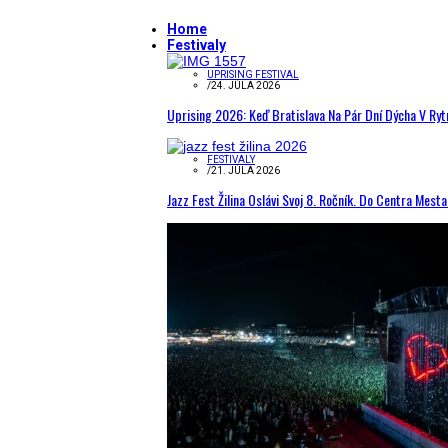
Home
Festivaly
UPRISING FESTIVAL
/
24. JÚLA 2026
Uprising 2026: Keď Bratislava Na Pár Dní Dýcha V R
FESTIVALY
/
21. JÚLA 2026
Jazz Fest Žilina Oslávi Svoj 8. Ročník. Do Centra Mest