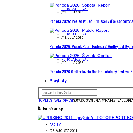
POHODA FESTIVAL
/
12. JÚLA 2026
Pohoda 2026: Posledný Deň Priniesol Veľké Koncerty A
POHODA FESTIVAL
/
11. JÚLA 2026
Pohoda 2026: Piatok Patril Radosti Z Hudby. Od Dyc
POHODA FESTIVAL
/
10. JÚLA 2026
Pohoda 2026 Odštartovala Naplno. Jubilejný Festival 
Playlisty
HOME
FESTIVALY
TOPFEST
SÚŤAŽ O 3 VSTUPENKY NA FESTIVAL LODE
Ďalšie články
ARCHÍV
/
27. AUGUSTA 2011