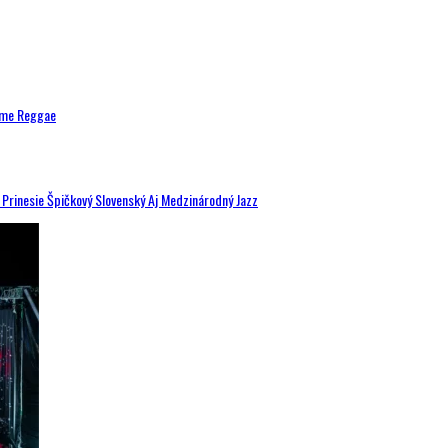
ytme Reggae
a Prinesie Špičkový Slovenský Aj Medzinárodný Jazz