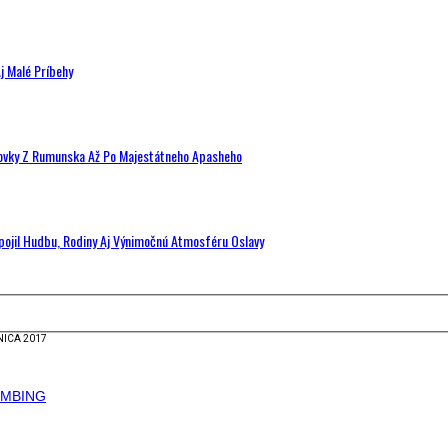
j Malé Príbehy
hovky Z Rumunska Až Po Majestátneho Apasheho
Spojil Hudbu, Rodiny Aj Výnimočnú Atmosféru Oslavy
NICA 2017