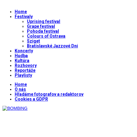
Home
Festivaly
Uprising festival
Grape festival
Pohoda festival
Colours of Ostrava
Sziget
Bratislavské Jazzové Dni
Koncerty
Hudba
Kultúra
Rozhovory
Reportáže
Playlisty
Home
O nás
Hľadáme fotografov a redaktorov
Cookies a GDPR