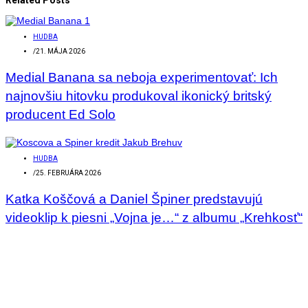
HUDBA
/
21. MÁJA 2026
Medial Banana sa neboja experimentovať: Ich
najnovšiu hitovku produkoval ikonický britský
producent Ed Solo
HUDBA
/
25. FEBRUÁRA 2026
Katka Koščová a Daniel Špiner predstavujú
videoklip k piesni „Vojna je…“ z albumu „Krehkosť“