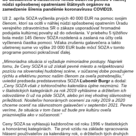
núdzi spôsobenej opatreniami štátnych orgánov na
zamedzenie
šírenia pand
é
mie koronavírusu COVID19.
Už 2. apríla SOZA vyčlenila prvých 40 000 EUR na pomoc svojim
členom, ktorí sa ocitli v náhlej núdzi spôsobenej opatrením Úradu
verejného zdravotníctva SR o zákaze usporadúvať hromadné
podujatia kultúrnej povahy až do odvolania. V priebehu 5 týždňov
bola medzi 145 členov SOZA rozdelená a zaslaná na účty celá
vyčlenená čiastka pomoci. Vďaka zrušeniu galavečera a takto
ušetrenej sume vo výške 20 000 EUR bude môcť SOZA v tomto
programe pomoci pokračovať ďalej.
„Mimoriadna situácia si vyžaduje mimoriadne postupy. Napriek
tomu, že Ceny SOZA si už získali pevné miesto a rešpektovanú
pozíciu na slovenskej hudobnej scéne, v súčasnej dobe považujeme
rý
chlu a
efektívnu pomoc našim členom za oveľa potrebnejš
iu
,
“
uviedol predseda predstavenstva SOZA
Ľubomí
r Burgr
a dodal:
„Ceny SOZA však z tohtoročného kalendára úplne nezmiznú. Tie
v štatistických kateg
ó
riách za rok 2019 vyhlá
sime a
držiteľom ich
odovzdáme či už na pôde SOZA, alebo pri inej vhodnej slávnostnej
príležitosti. Nositeľov honorárnych ocenení za roky 2019 a 2020
chceme oceniť na slávnostnom galavečeri v septembri 2021. Pevne
veríme, že situácia v tom čase už bude pre kultúru oveľa
priaznivejšia ako v súčasnosti.
“
Ceny SOZA sa vyhlasujú každoročne od roku 1996 v štatistických
a honorárnej kategóriách. Tie prvé vzídu na základe spracovania
hlásení používateľov za kalendárny rok, o držiteľoch tých druhých