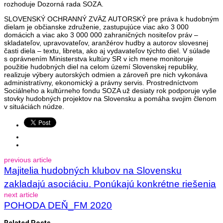
rozhoduje Dozorná rada SOZA.
SLOVENSKÝ OCHRANNÝ ZVÄZ AUTORSKÝ pre práva k hudobným
dielam je občianske združenie, zastupujúce viac ako 3 000
domácich a viac ako 3 000 000 zahraničných nositeľov práv –
skladateľov, upravovateľov, aranžérov hudby a autorov slovesnej
časti diela – textu, libreta, ako aj vydavateľov týchto diel. V súlade
s oprávnením Ministerstva kultúry SR v ich mene monitoruje
použitie hudobných diel na celom území Slovenskej republiky,
realizuje výbery autorských odmien a zároveň pre nich vykonáva
administratívny, ekonomický a právny servis. Prostredníctvom
Sociálneho a kultúrneho fondu SOZA už desiaty rok podporuje vyše
stovky hudobných projektov na Slovensku a pomáha svojim členom
v situáciách núdze.
previous article
Majitelia hudobných klubov na Slovensku
zakladajú asociáciu. Ponúkajú konkrétne riešenia
next article
POHODA DEŇ_FM 2020
Related Posts