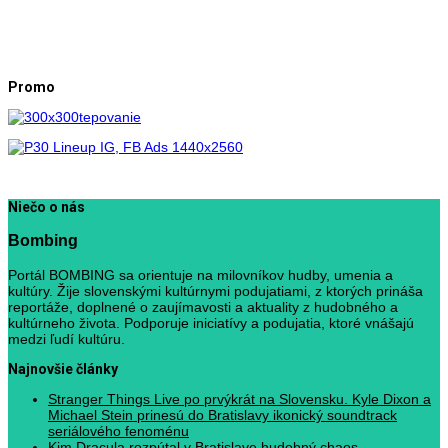
Promo
Niečo o nás
Bombing
Portál BOMBING sa orientuje na milovníkov hudby, umenia a
kultúry. Žije slovenskými kultúrnymi podujatiami, z ktorých prináša
reportáže, doplnené o zaujímavosti a aktuality z hudobného a
kultúrneho života. Podporuje iniciatívy a podujatia, ktoré vnášajú
medzi ľudí kultúru.
Najnovšie články
Stranger Things Live po prvýkrát na Slovensku. Kyle Dixon a
Michael Stein prinesú do Bratislavy ikonický soundtrack
seriálového fenoménu
Kim Dracula rozpútal v Bratislave hudobný chaos.