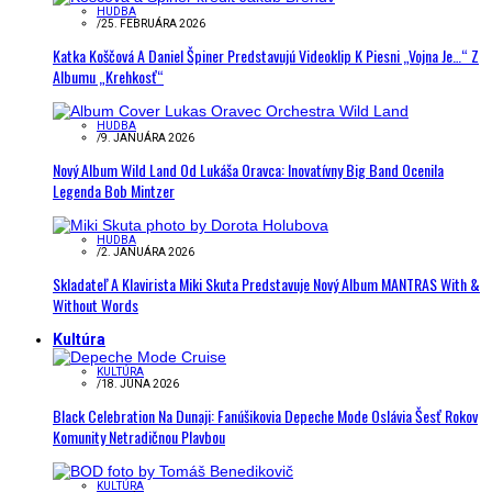
HUDBA
/
25. FEBRUÁRA 2026
Katka Koščová A Daniel Špiner Predstavujú Videoklip K Piesni „Vojna Je…“ Z
Albumu „Krehkosť“
HUDBA
/
9. JANUÁRA 2026
Nový Album Wild Land Od Lukáša Oravca: Inovatívny Big Band Ocenila
Legenda Bob Mintzer
HUDBA
/
2. JANUÁRA 2026
Skladateľ A Klavirista Miki Skuta Predstavuje Nový Album MANTRAS With &
Without Words
Kultúra
KULTÚRA
/
18. JÚNA 2026
Black Celebration Na Dunaji: Fanúšikovia Depeche Mode Oslávia Šesť Rokov
Komunity Netradičnou Plavbou
KULTÚRA