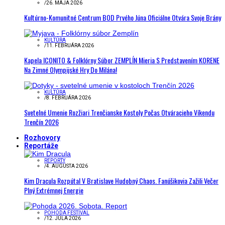
/
26. MÁJA 2026
Kultúrno-Komunitné Centrum BOD Prvého Júna Oficiálne Otvára Svoje Brány
KULTÚRA
/
11. FEBRUÁRA 2026
Kapela ICONITO & Folklórny Súbor ZEMPLÍN Mieria S Predstavením KORENE
Na Zimné Olympijské Hry Do Milána!
KULTÚRA
/
8. FEBRUÁRA 2026
Svetelné Umenie Rozžiari Trenčianske Kostoly Počas Otváracieho Víkendu
Trenčín 2026
Rozhovory
Reportáže
REPORTY
/
4. AUGUSTA 2026
Kim Dracula Rozpútal V Bratislave Hudobný Chaos. Fanúšikovia Zažili Večer
Plný Extrémnej Energie
POHODA FESTIVAL
/
12. JÚLA 2026