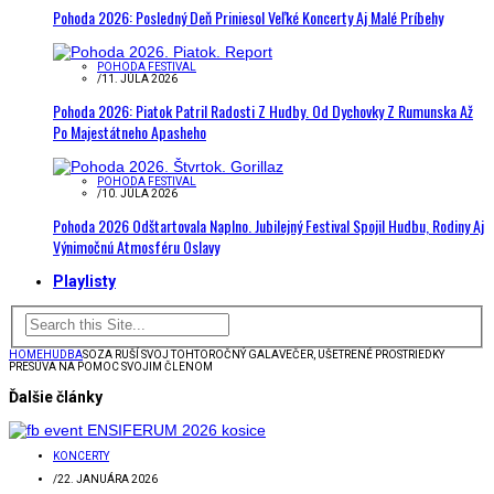
Pohoda 2026: Posledný Deň Priniesol Veľké Koncerty Aj Malé Príbehy
POHODA FESTIVAL
/
11. JÚLA 2026
Pohoda 2026: Piatok Patril Radosti Z Hudby. Od Dychovky Z Rumunska Až
Po Majestátneho Apasheho
POHODA FESTIVAL
/
10. JÚLA 2026
Pohoda 2026 Odštartovala Naplno. Jubilejný Festival Spojil Hudbu, Rodiny Aj
Výnimočnú Atmosféru Oslavy
Playlisty
HOME
HUDBA
SOZA RUŠÍ SVOJ TOHTOROČNÝ GALAVEČER, UŠETRENÉ PROSTRIEDKY
PRESÚVA NA POMOC SVOJIM ČLENOM
Ďalšie články
KONCERTY
/
22. JANUÁRA 2026