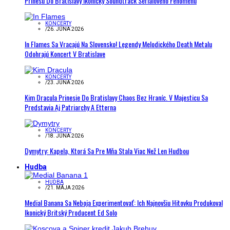
Prinesú Do Bratislavy Ikonický Soundtrack Seriálového Fenoménu
KONCERTY
/
26. JÚNA 2026
In Flames Sa Vracajú Na Slovensko! Legendy Melodického Death Metalu
Odohrajú Koncert V Bratislave
KONCERTY
/
23. JÚNA 2026
Kim Dracula Prinesie Do Bratislavy Chaos Bez Hraníc. V Majesticu Sa
Predstavia Aj Patriarchy A Etterna
KONCERTY
/
18. JÚNA 2026
Dymytry: Kapela, Ktorá Sa Pre Mňa Stala Viac Než Len Hudbou
Hudba
HUDBA
/
21. MÁJA 2026
Medial Banana Sa Neboja Experimentovať: Ich Najnovšiu Hitovku Produkoval
Ikonický Britský Producent Ed Solo