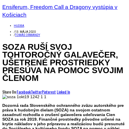
Ensiferum, Freedom Call a Dragony vystúpia v
Košiciach
HUDBA
/
13. MÁJA 2020
/
TOMÁŠ ORMANDY
SOZA RUŠÍ SVOJ
TOHTOROČNÝ GALAVEČER,
UŠETRENÉ PROSTRIEDKY
PRESÚVA NA POMOC SVOJIM
ČLENOM
Share On:
Facebook
Twitter
Pinterest
Linked In
Dozorná rada Slovenského ochranného zväzu autorského pre
práva k hudobným dielam (SOZA) na svojom ostatnom
zasadnutí rozhodla o zrušení
galave
čera
ude
ľovania Cien
SOZA za rok 2019.
Finan
čn
é
prostriedky pôvodne určen
é
na
krytie nákladov s jeho prípravou a
realiz
áciou budú presunut
é
do
Soci
álneho a kultúrneho fondu SOZA na pomoc v náhlej