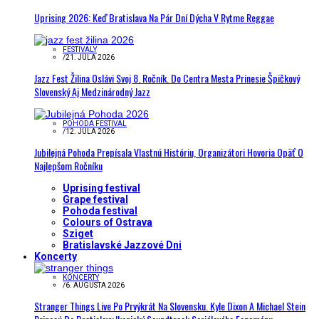
Uprising 2026: Keď Bratislava Na Pár Dní Dýcha V Rytme Reggae
FESTIVALY
/
21. JÚLA 2026
Jazz Fest Žilina Oslávi Svoj 8. Ročník. Do Centra Mesta Prinesie Špičkový
Slovenský Aj Medzinárodný Jazz
POHODA FESTIVAL
/
12. JÚLA 2026
Jubilejná Pohoda Prepísala Vlastnú Históriu, Organizátori Hovoria Opäť O
Najlepšom Ročníku
Uprising festival
Grape festival
Pohoda festival
Colours of Ostrava
Sziget
Bratislavské Jazzové Dni
Koncerty
KONCERTY
/
6. AUGUSTA 2026
Stranger Things Live Po Prvýkrát Na Slovensku. Kyle Dixon A Michael Stein