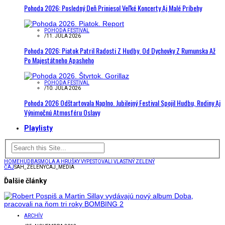
Pohoda 2026: Posledný Deň Priniesol Veľké Koncerty Aj Malé Príbehy
POHODA FESTIVAL
/
11. JÚLA 2026
Pohoda 2026: Piatok Patril Radosti Z Hudby. Od Dychovky Z Rumunska Až
Po Majestátneho Apasheho
POHODA FESTIVAL
/
10. JÚLA 2026
Pohoda 2026 Odštartovala Naplno. Jubilejný Festival Spojil Hudbu, Rodiny Aj
Výnimočnú Atmosféru Oslavy
Playlisty
HOME
HUDBA
SMOLA A HRUŠKY VYPESTOVALI VLASTNÝ ZELENÝ
ČAJ
SAH_ZELENYCAJ_MEDIA
Ďalšie články
ARCHÍV