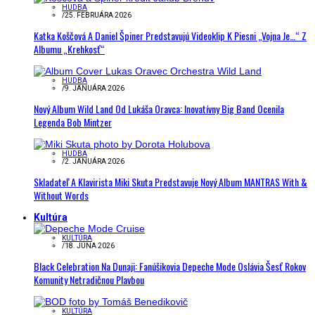
HUDBA
/
25. FEBRUÁRA 2026
Katka Koščová A Daniel Špiner Predstavujú Videoklip K Piesni „Vojna Je…“ Z
Albumu „Krehkosť“
HUDBA
/
9. JANUÁRA 2026
Nový Album Wild Land Od Lukáša Oravca: Inovatívny Big Band Ocenila
Legenda Bob Mintzer
HUDBA
/
2. JANUÁRA 2026
Skladateľ A Klavirista Miki Skuta Predstavuje Nový Album MANTRAS With &
Without Words
Kultúra
KULTÚRA
/
18. JÚNA 2026
Black Celebration Na Dunaji: Fanúšikovia Depeche Mode Oslávia Šesť Rokov
Komunity Netradičnou Plavbou
KULTÚRA