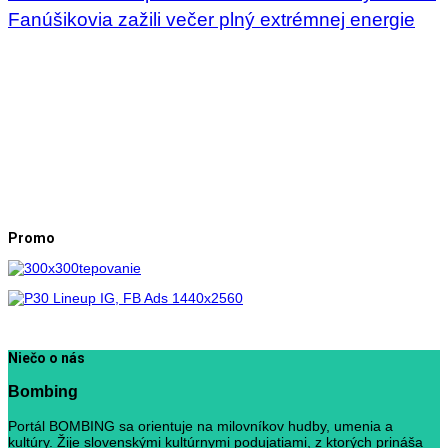
Fanúšikovia zažili večer plný extrémnej energie
Promo
Niečo o nás
Bombing
Portál BOMBING sa orientuje na milovníkov hudby, umenia a
kultúry. Žije slovenskými kultúrnymi podujatiami, z ktorých prináša