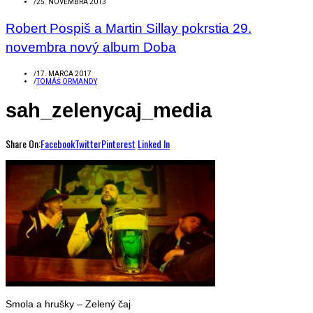
/
25. NOVEMBRA 2013
Robert Pospiš a Martin Sillay pokrstia 29.
novembra nový album Doba
/
17. MARCA 2017
/
TOMÁŠ ORMANDY
sah_zelenycaj_media
Share On:
Facebook
Twitter
Pinterest
Linked In
Smola a hrušky – Zelený čaj