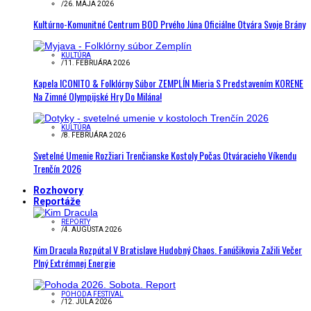
/
26. MÁJA 2026
Kultúrno-Komunitné Centrum BOD Prvého Júna Oficiálne Otvára Svoje Brány
KULTÚRA
/
11. FEBRUÁRA 2026
Kapela ICONITO & Folklórny Súbor ZEMPLÍN Mieria S Predstavením KORENE
Na Zimné Olympijské Hry Do Milána!
KULTÚRA
/
8. FEBRUÁRA 2026
Svetelné Umenie Rozžiari Trenčianske Kostoly Počas Otváracieho Víkendu
Trenčín 2026
Rozhovory
Reportáže
REPORTY
/
4. AUGUSTA 2026
Kim Dracula Rozpútal V Bratislave Hudobný Chaos. Fanúšikovia Zažili Večer
Plný Extrémnej Energie
POHODA FESTIVAL
/
12. JÚLA 2026