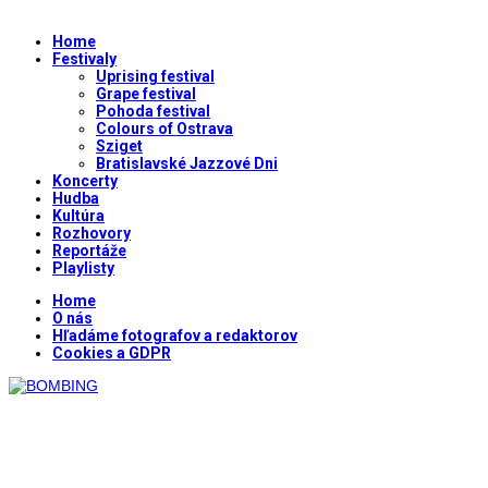
Home
Festivaly
Uprising festival
Grape festival
Pohoda festival
Colours of Ostrava
Sziget
Bratislavské Jazzové Dni
Koncerty
Hudba
Kultúra
Rozhovory
Reportáže
Playlisty
Home
O nás
Hľadáme fotografov a redaktorov
Cookies a GDPR