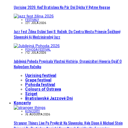
Uprising 2026: Keď Bratislava Na Pár Dní Dýcha V Rytme Reggae
FESTIVALY
/
21. JÚLA 2026
Jazz Fest Žilina Oslávi Svoj 8. Ročník. Do Centra Mesta Prinesie Špičkový
Slovenský Aj Medzinárodný Jazz
POHODA FESTIVAL
/
12. JÚLA 2026
Jubilejná Pohoda Prepísala Vlastnú Históriu, Organizátori Hovoria Opäť O
Najlepšom Ročníku
Uprising festival
Grape festival
Pohoda festival
Colours of Ostrava
Sziget
Bratislavské Jazzové Dni
Koncerty
KONCERTY
/
6. AUGUSTA 2026
Stranger Things Live Po Prvýkrát Na Slovensku. Kyle Dixon A Michael Stein