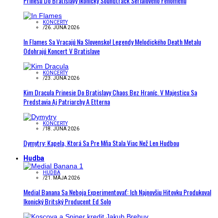
Prinesú Do Bratislavy Ikonický Soundtrack Seriálového Fenoménu
KONCERTY
/
26. JÚNA 2026
In Flames Sa Vracajú Na Slovensko! Legendy Melodického Death Metalu
Odohrajú Koncert V Bratislave
KONCERTY
/
23. JÚNA 2026
Kim Dracula Prinesie Do Bratislavy Chaos Bez Hraníc. V Majesticu Sa
Predstavia Aj Patriarchy A Etterna
KONCERTY
/
18. JÚNA 2026
Dymytry: Kapela, Ktorá Sa Pre Mňa Stala Viac Než Len Hudbou
Hudba
HUDBA
/
21. MÁJA 2026
Medial Banana Sa Neboja Experimentovať: Ich Najnovšiu Hitovku Produkoval
Ikonický Britský Producent Ed Solo