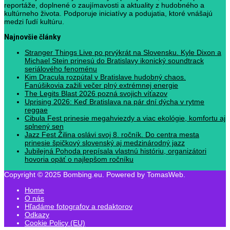
reportáže, doplnené o zaujímavosti a aktuality z hudobného a
kultúrneho života. Podporuje iniciatívy a podujatia, ktoré vnášajú
medzi ľudí kultúru.
Najnovšie články
Stranger Things Live po prvýkrát na Slovensku. Kyle Dixon a
Michael Stein prinesú do Bratislavy ikonický soundtrack
seriálového fenoménu
Kim Dracula rozpútal v Bratislave hudobný chaos.
Fanúšikovia zažili večer plný extrémnej energie
The Legits Blast 2026 pozná svojich víťazov
Uprising 2026: Keď Bratislava na pár dní dýcha v rytme
reggae
Cibula Fest prinesie megahviezdy a viac ekológie, komfortu aj
splnený sen
Jazz Fest Žilina oslávi svoj 8. ročník. Do centra mesta
prinesie špičkový slovenský aj medzinárodný jazz
Jubilejná Pohoda prepísala vlastnú históriu, organizátori
hovoria opäť o najlepšom ročníku
Copyright © 2025 Bombing.eu. Powered by TomasWeb.
Home
O nás
Hľadáme fotografov a redaktorov
Odkazy
Cookie Policy (EU)