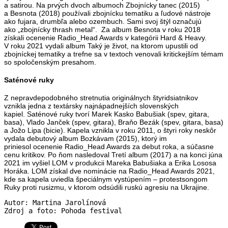
a satirou. Na prvých dvoch albumoch Zbojnícky tanec (2015)
a Besnota (2018) používali zbojnícku tematiku a ľudové nástroje
ako fujara, drumbľa alebo ozembuch. Sami svoj štýl označujú
ako „zbojnícky thrash metal“. Za album Besnota v roku 2018
získali ocenenie Radio_Head Awards v kategórii Hard & Heavy.
V roku 2021 vydali album Taký je život, na ktorom upustili od
zbojníckej tematiky a trefne sa v textoch venovali kritickejším témam
so spoločenským presahom.
Saténové ruky
Z nepravdepodobného stretnutia originálnych štyridsiatnikov
vznikla jedna z textársky najnápadnejších slovenských
kapiel. Saténové ruky tvorí Marek Kasko Babušiak (spev, gitara,
basa), Vlado Janček (spev, gitara), Braňo Bezák (spev, gitara, basa)
a Jožo Lipa (bicie). Kapela vznikla v roku 2011, o štyri roky neskôr
vydala debutový album Bozkávam (2015), ktorý im
priniesol ocenenie Radio_Head Awards za debut roka, a súčasne
cenu kritikov. Po ňom nasledoval Tretí album (2017) a na konci júna
2021 im vyšiel LOM v produkcii Mareka Babušiaka a Erika Lososa
Horáka. LOM získal dve nominácie na Radio_Head Awards 2021,
kde sa kapela uviedla špeciálnym vystúpením – protestsongom
Ruky proti rusizmu, v ktorom odsúdili ruskú agresiu na Ukrajine.
Autor: Martina Jarolínová
Zdroj a foto: Pohoda festival