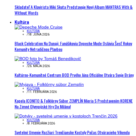
Skladateľ A Klavirista Miki Skuta Predstavuje Nový Album MANTRAS With &
Without Words
Kultúra
KULTÚRA
/
18. JÚNA 2026
Black Celebration Na Dunaji: Fanúšikovia Depeche Mode Oslávia Šesť Rokov
Komunity Netradičnou Plavbou
KULTÚRA
/
26. MÁJA 2026
Kultúrno-Komunitné Centrum BOD Prvého Júna Oficiálne Otvára Svoje Brány
KULTÚRA
/
11. FEBRUÁRA 2026
Kapela ICONITO & Folklórny Súbor ZEMPLÍN Mieria S Predstavením KORENE
Na Zimné Olympijské Hry Do Milána!
KULTÚRA
/
8. FEBRUÁRA 2026
Svetelné Umenie Rozžiari Trenčianske Kostoly Počas Otváracieho Víkendu