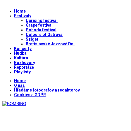
Home
Festivaly
Uprising festival
Grape festival
Pohoda festival
Colours of Ostrava
Sziget
Bratislavské Jazzové Dni
Koncerty
Hudba
Kultúra
Rozhovory
Reportáže
Playlisty
Home
O nás
Hľadáme fotografov a redaktorov
Cookies a GDPR