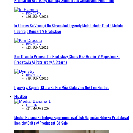
Prinesú Do Bratislavy Ikonický Soundtrack Seriálového Fenoménu
KONCERTY
/
26. JÚNA 2026
In Flames Sa Vracajú Na Slovensko! Legendy Melodického Death Metalu
Odohrajú Koncert V Bratislave
KONCERTY
/
23. JÚNA 2026
Kim Dracula Prinesie Do Bratislavy Chaos Bez Hraníc. V Majesticu Sa
Predstavia Aj Patriarchy A Etterna
KONCERTY
/
18. JÚNA 2026
Dymytry: Kapela, Ktorá Sa Pre Mňa Stala Viac Než Len Hudbou
Hudba
HUDBA
/
21. MÁJA 2026
Medial Banana Sa Neboja Experimentovať: Ich Najnovšiu Hitovku Produkoval
Ikonický Britský Producent Ed Solo