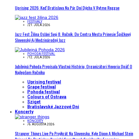
Uprising 2026: Keď Bratislava Na Pár Dní Dýcha V Rytme Reggae
FESTIVALY
/
21. JÚLA 2026
Jazz Fest Žilina Oslávi Svoj 8. Ročník. Do Centra Mesta Prinesie Špičkový
Slovenský Aj Medzinárodný Jazz
POHODA FESTIVAL
/
12. JÚLA 2026
Jubilejná Pohoda Prepísala Vlastnú Históriu, Organizátori Hovoria Opäť O
Najlepšom Ročníku
Uprising festival
Grape festival
Pohoda festival
Colours of Ostrava
Sziget
Bratislavské Jazzové Dni
Koncerty
KONCERTY
/
6. AUGUSTA 2026
Stranger Things Live Po Prvýkrát Na Slovensku. Kyle Dixon A Michael Stein