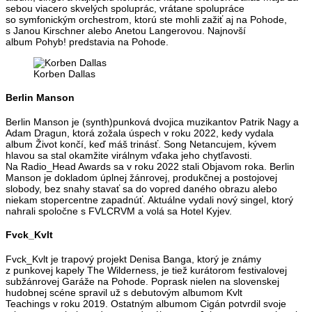
sebou viacero skvelých spoluprác, vrátane spolupráce
so symfonickým orchestrom, ktorú ste mohli zažiť aj na Pohode,
s Janou Kirschner alebo Anetou Langerovou. Najnovší
album Pohyb! predstavia na Pohode.
Korben Dallas
Berlin Manson
Berlin Manson je (synth)punková dvojica muzikantov Patrik Nagy a
Adam Dragun, ktorá zožala úspech v roku 2022, kedy vydala
album Život končí, keď máš trinásť. Song Netancujem, kývem
hlavou sa stal okamžite virálnym vďaka jeho chytľavosti.
Na Radio_Head Awards sa v roku 2022 stali Objavom roka. Berlin
Manson je dokladom úplnej žánrovej, produkčnej a postojovej
slobody, bez snahy stavať sa do vopred daného obrazu alebo
niekam stopercentne zapadnúť. Aktuálne vydali nový singel, ktorý
nahrali spoločne s FVLCRVM a volá sa Hotel Kyjev.
Fvck_Kvlt
Fvck_Kvlt je trapový projekt Denisa Banga, ktorý je známy
z punkovej kapely The Wilderness, je tiež kurátorom festivalovej
subžánrovej Garáže na Pohode. Poprask nielen na slovenskej
hudobnej scéne spravil už s debutovým albumom Kvlt
Teachings v roku 2019. Ostatným albumom Cigán potvrdil svoje