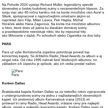
Na Pohode 2024 vystúpi Richard Müller, legendárny spevák
slovenskej a českej hudobnej scény s nezameniteľným hlasom. Za
svoju viac ako 40-ročnú kariéru má na konte množstvo cien Aurel a
Slávik, spolupracoval s najzvučnejšími umelcami akými sú
napríklad Jaro Filip, Milan Lasica, Petr Hapka, Michal
Horáček alebo Hana Zagorová. Na konte má množstvo albumov
a hitov, ktoré dnes už patria ku klasikám domácej scény
a pravdepodobne neexistuje nikto, kto by nepoznal hity
ako Milovanie v daždi, Po schodoch alebo Cigaretka na dva ťahy.
PARA
Para už vyše štvrťstoročia úspešne potvrdzuje povesť top
koncertnej kapely. Sú držiteľmi Radio_Head Awards za album a aj
singel roka. Od roku 1995 nahrali šesť štúdiových albumov, no
základom ich úspechu je spôsob, ako ich vedia predať naživo.
Para
Korben Dallas
Bratislavská kapela Korben Dallas sa za niekoľko rokov vypracovala
z undergroundovej scény na jednu z najžiadanejších slovenských
kapiel. Ich prelomový album Karnevalová vrana (2013) im
priniesol tri ceny Radio_Head Awards, vrátane ceny pre najlepší
album, singel a najlepšiu koncertnú kapelu. Korben Dallas majú za