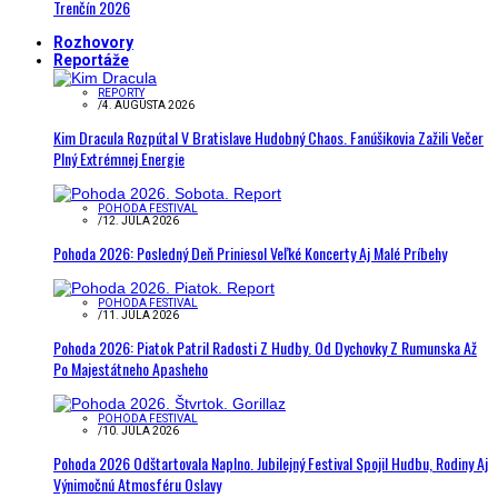
Trenčín 2026
Rozhovory
Reportáže
REPORTY
/
4. AUGUSTA 2026
Kim Dracula Rozpútal V Bratislave Hudobný Chaos. Fanúšikovia Zažili Večer
Plný Extrémnej Energie
POHODA FESTIVAL
/
12. JÚLA 2026
Pohoda 2026: Posledný Deň Priniesol Veľké Koncerty Aj Malé Príbehy
POHODA FESTIVAL
/
11. JÚLA 2026
Pohoda 2026: Piatok Patril Radosti Z Hudby. Od Dychovky Z Rumunska Až
Po Majestátneho Apasheho
POHODA FESTIVAL
/
10. JÚLA 2026
Pohoda 2026 Odštartovala Naplno. Jubilejný Festival Spojil Hudbu, Rodiny Aj
Výnimočnú Atmosféru Oslavy