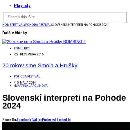
Playlisty
HOME
FESTIVALY
POHODA FESTIVAL
SLOVENSKÍ INTERPRETI NA POHODE 2024
Ďalšie články
KONCERTY
/
29. DECEMBRA 2016
20 rokov sme Smola a Hrušky
POHODA FESTIVAL
/
10. MÁJA 2024
/
MARTINA JAROLÍNOVÁ
Slovenskí interpreti na Pohode
2024
Share On:
Facebook
Twitter
Pinterest
Linked In