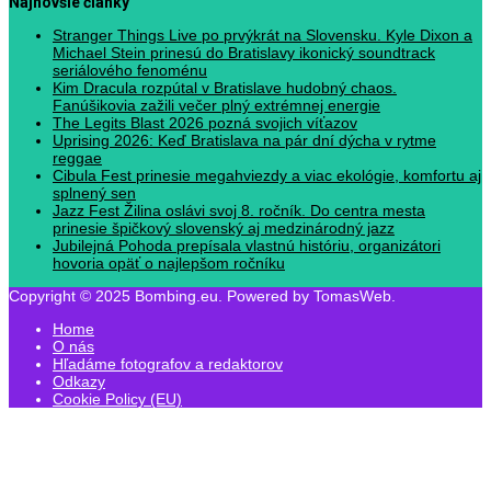
Najnovšie články
Stranger Things Live po prvýkrát na Slovensku. Kyle Dixon a
Michael Stein prinesú do Bratislavy ikonický soundtrack
seriálového fenoménu
Kim Dracula rozpútal v Bratislave hudobný chaos.
Fanúšikovia zažili večer plný extrémnej energie
The Legits Blast 2026 pozná svojich víťazov
Uprising 2026: Keď Bratislava na pár dní dýcha v rytme
reggae
Cibula Fest prinesie megahviezdy a viac ekológie, komfortu aj
splnený sen
Jazz Fest Žilina oslávi svoj 8. ročník. Do centra mesta
prinesie špičkový slovenský aj medzinárodný jazz
Jubilejná Pohoda prepísala vlastnú históriu, organizátori
hovoria opäť o najlepšom ročníku
Copyright © 2025 Bombing.eu. Powered by TomasWeb.
Home
O nás
Hľadáme fotografov a redaktorov
Odkazy
Cookie Policy (EU)