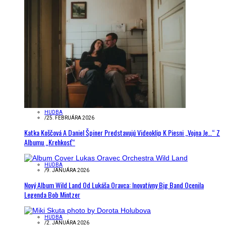
HUDBA
/
25. FEBRUÁRA 2026
Katka Koščová A Daniel Špiner Predstavujú Videoklip K Piesni „Vojna Je…“ Z
Albumu „Krehkosť“
HUDBA
/
9. JANUÁRA 2026
Nový Album Wild Land Od Lukáša Oravca: Inovatívny Big Band Ocenila
Legenda Bob Mintzer
HUDBA
/
2. JANUÁRA 2026