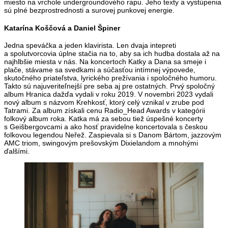
miesto na vrchole undergroundového rapu. Jeho texty a vystúpenia
sú plné bezprostrednosti a surovej punkovej energie.
Katarína Koščová a Daniel Špiner
Jedna speváčka a jeden klavirista. Len dvaja intepreti
a spolutvorcovia úplne stačia na to, aby sa ich hudba dostala až na
najhlbšie miesta v nás. Na koncertoch Katky a Dana sa smeje i
plače, stávame sa svedkami a súčasťou intímnej výpovede,
skutočného priateľstva, lyrického prežívania i spoločného humoru.
Takto sú najuveriteľnejší pre seba aj pre ostatných. Prvý spoločný
album Hranica dažďa vydali v roku 2019. V novembri 2023 vydali
nový album s názvom Krehkosť, ktorý celý vznikal v zrube pod
Tatrami. Za album získali cenu Radio_Head Awards v kategórii
folkový album roka. Katka má za sebou tiež úspešné koncerty
s Geišbergovcami a ako hosť pravidelne koncertovala s českou
folkovou legendou Neřež. Zaspievala si s Danom Bártom, jazzovým
AMC triom, swingovým prešovským Dixielandom a mnohými
ďalšími.