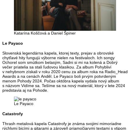
Katarína Koščová a Daniel Špiner
Le Payaco
Slovenská legendárna kapela, ktorej texty, prejav a obrovské
chytľavé hity fungujú výborne nielen na festivaloch. Ich songy
Ochorel som smútkom belasým, Sadni si mi na kolená a Dobrý
večer priatelia sa stali ľudovou klasikou. Za album Pohybliví
v nehybnom získali v roku 2020 cenu za album roka na Radio_Head
Awards a na cenách Anděl. Le Payaco boli prvým potvrdeným
menom Pohody 2024. Počas októbra kapela vydala nový album
s názvom Vidíme sa. Tešíme sa na nový materiál, ktorý v lete 2024
predstavia aj na Pohode.
Le Payaco
Catastrofy
Thrash metalová kapela Catastrofy je známa svojimi mimoriadne
rýchlymi bicími a gitarami a zároveň priamočiarymi textami s vtipom