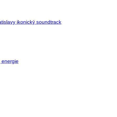
tislavy ikonický soundtrack
j energie