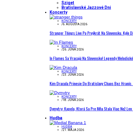
Sziget
Bratislavské Jazzové Dni
Koncerty
KONCERTY
/
6. AUGUSTA 2026
Stranger Things Live Po Prvýkrát Na Slovensku. Kyle D
KONCERTY
/
26. JÚNA 2026
In Flames Sa Vracajú Na Slovensko! Legendy Melodick
KONCERTY
/
23. JÚNA 2026
Kim Dracula Prinesie Do Bratislavy Chaos Bez Hraníc. 
KONCERTY
/
18. JÚNA 2026
Dymytry: Kapela, Ktorá Sa Pre Mňa Stala Viac Než Le
Hudba
HUDBA
/
21. MÁJA 2026