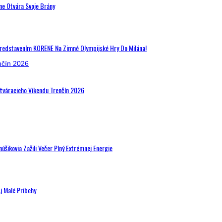
ne Otvára Svoje Brány
Predstavením KORENE Na Zimné Olympijské Hry Do Milána!
Otváracieho Víkendu Trenčín 2026
šikovia Zažili Večer Plný Extrémnej Energie
j Malé Príbehy