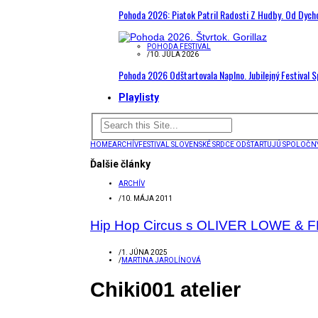
Pohoda 2026: Piatok Patril Radosti Z Hudby. Od Dyc
POHODA FESTIVAL
/
10. JÚLA 2026
Pohoda 2026 Odštartovala Naplno. Jubilejný Festival 
Playlisty
HOME
ARCHÍV
FESTIVAL SLOVENSKÉ SRDCE ODŠTARTUJÚ SPOLOČNÝM
Ďalšie články
ARCHÍV
/
10. MÁJA 2011
Hip Hop Circus s OLIVER LOWE & 
/
1. JÚNA 2025
/
MARTINA JAROLÍNOVÁ
Chiki001 atelier