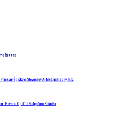
ytme Reggae
a Prinesie Špičkový Slovenský Aj Medzinárodný Jazz
tori Hovoria Opäť O Najlepšom Ročníku