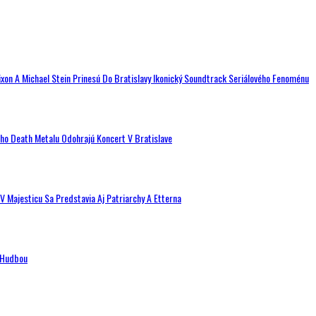
ixon A Michael Stein Prinesú Do Bratislavy Ikonický Soundtrack Seriálového Fenoménu
ého Death Metalu Odohrajú Koncert V Bratislave
V Majesticu Sa Predstavia Aj Patriarchy A Etterna
n Hudbou