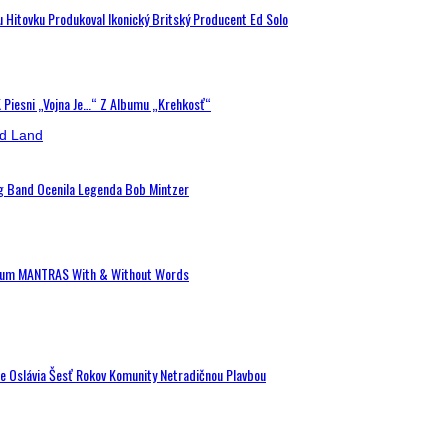
u Hitovku Produkoval Ikonický Britský Producent Ed Solo
K Piesni „Vojna Je…“ Z Albumu „Krehkosť“
ig Band Ocenila Legenda Bob Mintzer
 Album MANTRAS With & Without Words
de Oslávia Šesť Rokov Komunity Netradičnou Plavbou