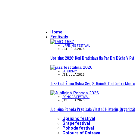
Home
Festivaly
UPRISING FESTIVAL
/
24. JÚLA 2026
Uprising 2026: Keď Bratislava Na Pár Dní Dýcha V R
FESTIVALY
/
21. JÚLA 2026
Jazz Fest Žilina Oslávi Svoj 8. Ročník. Do Centra Mest
POHODA FESTIVAL
/
12. JÚLA 2026
Jubilejná Pohoda Prepísala Vlastnú Históriu, Organizá
Uprising festival
Grape festival
Pohoda festival
Colours of Ostrava