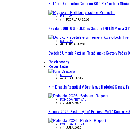
Kultúrno-Komunitné Centrum BOD Prvého Júna Oficiál
KULTÚRA
/
11. FEBRUÁRA 2026
Kapela ICONITO & Folklórny Súbor ZEMPLÍN Mieria S 
KULTÚRA
/
8. FEBRUÁRA 2026
Svetelné Umenie Rozžiari Trenčianske Kostoly Počas 
Rozhovory
Reportáže
REPORTY
/
4. AUGUSTA 2026
Kim Dracula Rozpútal V Bratislave Hudobný Chaos. Fanú
POHODA FESTIVAL
/
12. JÚLA 2026
Pohoda 2026: Posledný Deň Priniesol Veľké Koncerty A
POHODA FESTIVAL
/
11. JÚLA 2026