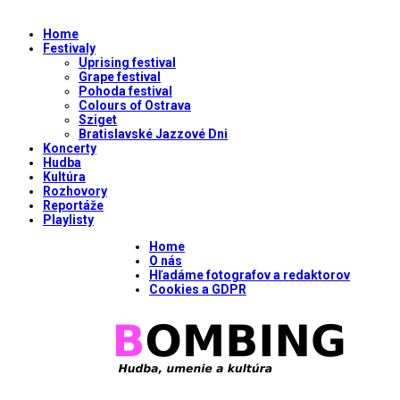
Home
Festivaly
Uprising festival
Grape festival
Pohoda festival
Colours of Ostrava
Sziget
Bratislavské Jazzové Dni
Koncerty
Hudba
Kultúra
Rozhovory
Reportáže
Playlisty
Home
O nás
Hľadáme fotografov a redaktorov
Cookies a GDPR