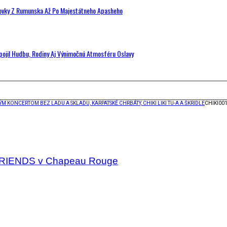
hovky Z Rumunska Až Po Majestátneho Apasheho
Spojil Hudbu, Rodiny Aj Výnimočnú Atmosféru Oslavy
 KONCERTOM BEZ LADU A SKLADU, KARPATSKÉ CHRBÁTY, CHIKI LIKI TU-A A ŠKRIDLE
CHIKI001
FRIENDS v Chapeau Rouge