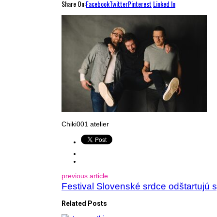
Share On:
Facebook
Twitter
Pinterest
Linked In
Chiki001 atelier
previous article
Festival Slovenské srdce odštartujú s
Related Posts