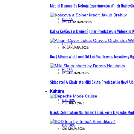
Medial Banana Sa Neboja Experimentovať: Ich Najnovši
HUDBA
/
25. FEBRUÁRA 2026
Katka Koščová A Daniel Špiner Predstavujú Videoklip 
HUDBA
/
9. JANUÁRA 2026
Nový Album Wild Land Od Lukáša Oravca: Inovatívny B
HUDBA
/
2. JANUÁRA 2026
Skladateľ A Klavirista Miki Skuta Predstavuje Nový
Kultúra
KULTÚRA
/
18. JÚNA 2026
Black Celebration Na Dunaji: Fanúšikovia Depeche Mo
KULTÚRA
/
26. MÁJA 2026