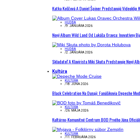
Katka Koščová A Daniel Špiner Predstavujú Videoklip 
HUDBA
/
9. JANUÁRA 2026
Nový Album Wild Land Od Lukáša Oravca: Inovatívny B
HUDBA
/
2. JANUÁRA 2026
Skladateľ A Klavirista Miki Skuta Predstavuje Nový
Kultúra
KULTÚRA
/
18. JÚNA 2026
Black Celebration Na Dunaji: Fanúšikovia Depeche Mo
KULTÚRA
/
26. MÁJA 2026
Kultúrno-Komunitné Centrum BOD Prvého Júna Oficiál
KULTÚRA
/
11. FEBRUÁRA 2026