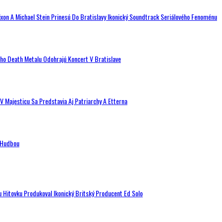
ixon A Michael Stein Prinesú Do Bratislavy Ikonický Soundtrack Seriálového Fenoménu
ého Death Metalu Odohrajú Koncert V Bratislave
V Majesticu Sa Predstavia Aj Patriarchy A Etterna
n Hudbou
u Hitovku Produkoval Ikonický Britský Producent Ed Solo