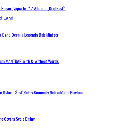
K Piesni „Vojna Je…“ Z Albumu „Krehkosť“
ig Band Ocenila Legenda Bob Mintzer
 Album MANTRAS With & Without Words
de Oslávia Šesť Rokov Komunity Netradičnou Plavbou
ne Otvára Svoje Brány