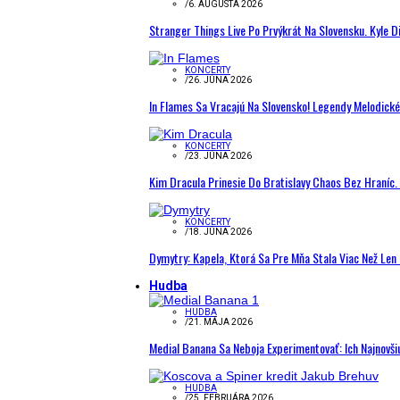
/
6. AUGUSTA 2026
Stranger Things Live Po Prvýkrát Na Slovensku. Kyle D
KONCERTY
/
26. JÚNA 2026
In Flames Sa Vracajú Na Slovensko! Legendy Melodick
KONCERTY
/
23. JÚNA 2026
Kim Dracula Prinesie Do Bratislavy Chaos Bez Hraníc. 
KONCERTY
/
18. JÚNA 2026
Dymytry: Kapela, Ktorá Sa Pre Mňa Stala Viac Než Le
Hudba
HUDBA
/
21. MÁJA 2026
Medial Banana Sa Neboja Experimentovať: Ich Najnovši
HUDBA
/
25. FEBRUÁRA 2026