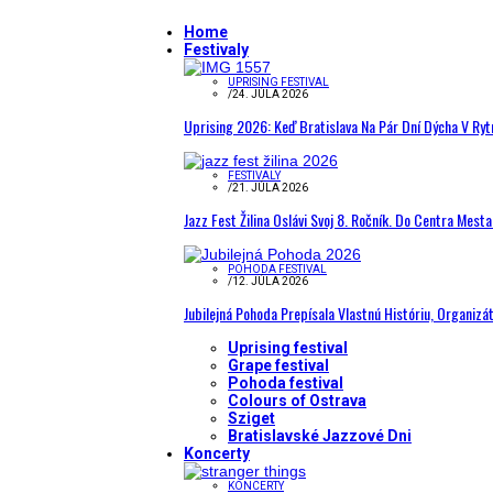
Home
Festivaly
UPRISING FESTIVAL
/
24. JÚLA 2026
Uprising 2026: Keď Bratislava Na Pár Dní Dýcha V R
FESTIVALY
/
21. JÚLA 2026
Jazz Fest Žilina Oslávi Svoj 8. Ročník. Do Centra Mest
POHODA FESTIVAL
/
12. JÚLA 2026
Jubilejná Pohoda Prepísala Vlastnú Históriu, Organizá
Uprising festival
Grape festival
Pohoda festival
Colours of Ostrava
Sziget
Bratislavské Jazzové Dni
Koncerty
KONCERTY