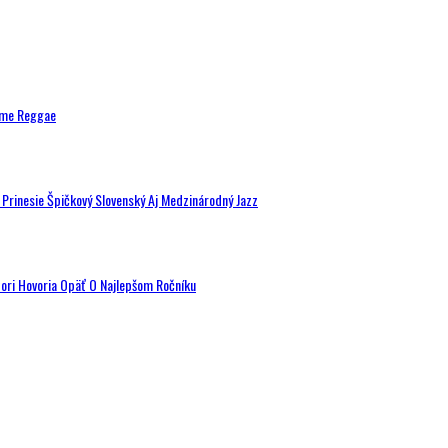
ytme Reggae
a Prinesie Špičkový Slovenský Aj Medzinárodný Jazz
tori Hovoria Opäť O Najlepšom Ročníku