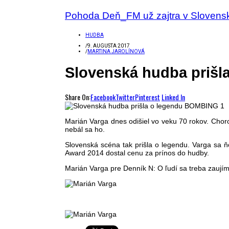
Pohoda Deň_FM už zajtra v Sloven
HUDBA
/
9. AUGUSTA 2017
/
MARTINA JAROLÍNOVÁ
Slovenská hudba prišl
Share On:
Facebook
Twitter
Pinterest
Linked In
Marián Varga dnes odišiel vo veku 70 rokov. Choro
nebál sa ho.
Slovenská scéna tak prišla o legendu. Varga sa ň
Award 2014 dostal cenu za prínos do hudby.
Marián Varga pre Denník N: O ľudí sa treba zaujíma