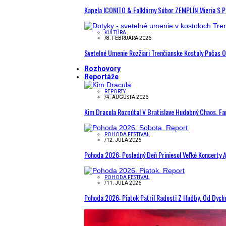
Kapela ICONITO & Folklórny Súbor ZEMPLÍN Mieria S 
KULTÚRA
/
8. FEBRUÁRA 2026
Svetelné Umenie Rozžiari Trenčianske Kostoly Počas 
Rozhovory
Reportáže
REPORTY
/
4. AUGUSTA 2026
Kim Dracula Rozpútal V Bratislave Hudobný Chaos. Fanú
POHODA FESTIVAL
/
12. JÚLA 2026
Pohoda 2026: Posledný Deň Priniesol Veľké Koncerty A
POHODA FESTIVAL
/
11. JÚLA 2026
Pohoda 2026: Piatok Patril Radosti Z Hudby. Od Dyc