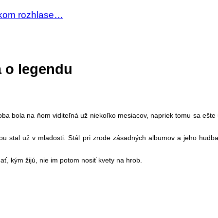
skom rozhlase…
a o legendu
ba bola na ňom viditeľná už niekoľko mesiacov, napriek tomu sa ešte u
ou stal už v mladosti. Stál pri zrode zásadných albumov a jeho hud
ť, kým žijú, nie im potom nosiť kvety na hrob.