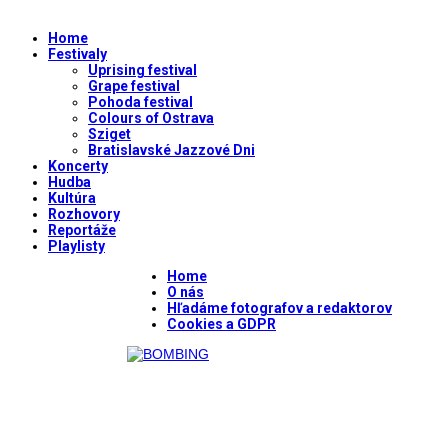
Home
Festivaly
Uprising festival
Grape festival
Pohoda festival
Colours of Ostrava
Sziget
Bratislavské Jazzové Dni
Koncerty
Hudba
Kultúra
Rozhovory
Reportáže
Playlisty
Home
O nás
Hľadáme fotografov a redaktorov
Cookies a GDPR