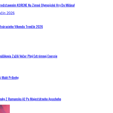
Predstavením KORENE Na Zimné Olympijské Hry Do Milána!
Otváracieho Víkendu Trenčín 2026
šikovia Zažili Večer Plný Extrémnej Energie
j Malé Príbehy
hovky Z Rumunska Až Po Majestátneho Apasheho