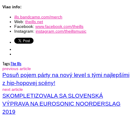
Viac info:
ills.bandcamp.com/merch
Web:
theills.net
Facebook:
www.facebook.com/theills
Instagram:
instagram.com/theillsmusic
Tags:
The Ills
previous article
Posuň pojem párty na nový level s tými najlepšími
z hip-hopovej scény!
next article
SKOMPLETIZOVALA SA SLOVENSKÁ
VÝPRAVA NA EUROSONIC NOORDERSLAG
2019