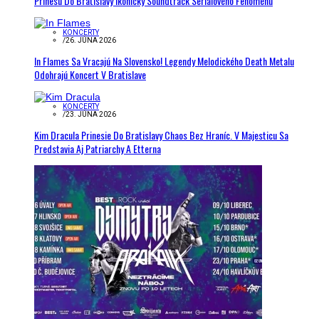
Prinesú Do Bratislavy Ikonický Soundtrack Seriálového Fenoménu
KONCERTY
/
26. JÚNA 2026
In Flames Sa Vracajú Na Slovensko! Legendy Melodického Death Metalu
Odohrajú Koncert V Bratislave
KONCERTY
/
23. JÚNA 2026
Kim Dracula Prinesie Do Bratislavy Chaos Bez Hraníc. V Majesticu Sa
Predstavia Aj Patriarchy A Etterna