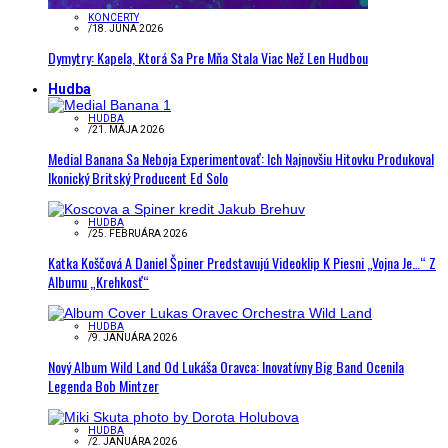
KONCERTY
/
18. JÚNA 2026
Dymytry: Kapela, Ktorá Sa Pre Mňa Stala Viac Než Len Hudbou
Hudba
HUDBA
/
21. MÁJA 2026
Medial Banana Sa Neboja Experimentovať: Ich Najnovšiu Hitovku Produkoval
Ikonický Britský Producent Ed Solo
HUDBA
/
25. FEBRUÁRA 2026
Katka Koščová A Daniel Špiner Predstavujú Videoklip K Piesni „Vojna Je…“ Z
Albumu „Krehkosť“
HUDBA
/
9. JANUÁRA 2026
Nový Album Wild Land Od Lukáša Oravca: Inovatívny Big Band Ocenila
Legenda Bob Mintzer
HUDBA
/
2. JANUÁRA 2026