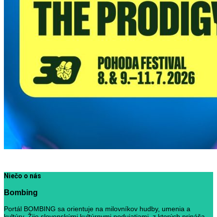
Niečo o nás
Bombing
Portál BOMBING sa orientuje na milovníkov hudby, umenia a
kultúry. Žije slovenskými kultúrnymi podujatiami, z ktorých prináša