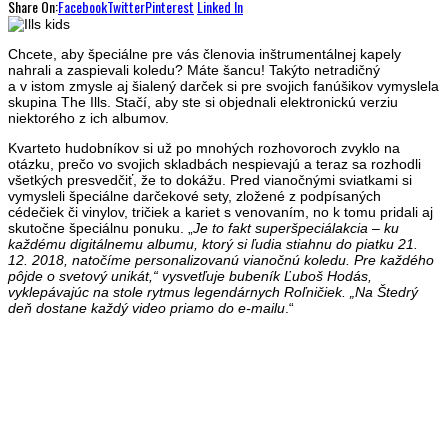
Share On:
Facebook
Twitter
Pinterest
Linked In
Chcete, aby špeciálne pre vás členovia inštrumentálnej kapely
nahrali a zaspievali koledu? Máte šancu! Takýto netradičný
a v istom zmysle aj šialený darček si pre svojich fanúšikov vymyslela
skupina The Ills. Stačí, aby ste si objednali elektronickú verziu
niektorého z ich albumov.
Kvarteto hudobníkov si už po mnohých rozhovoroch zvyklo na
otázku, prečo vo svojich skladbách nespievajú a teraz sa rozhodli
všetkých presvedčiť, že to dokážu. Pred vianočnými sviatkami si
vymysleli špeciálne darčekové sety, zložené z podpísaných
cédečiek či vinylov, tričiek a kariet s venovaním, no k tomu pridali aj
skutočne špeciálnu ponuku. „
Je to fakt superšpeciálakcia – ku
každému digitálnemu albumu, ktorý si ľudia stiahnu do piatku 21.
12. 2018, natočíme personalizovanú vianočnú koledu. Pre každého
pôjde o svetový unikát,“ vysvetľuje bubeník Ľuboš Hodás,
vyklepávajúc na stole rytmus legendárnych Roľničiek. „Na Štedrý
deň dostane každý video priamo do e-mailu
.“