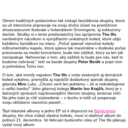
Okrem tradičných podarúnkov tak získajú fanúšikovia skupiny, ktorá
sa už intenzívne pripravuje na svoju druhú účasť na prestížnom
showcaseovom festivale v holandskom Groningene, aj exkluzívny
darček. Skúšky si v tento predsviatočný čas spríjemnia
The Ills
nevšedným nácvikom a vymýšľaním unikátnych kolied, ktoré ušijú
každému fanúšikovi na mieru. „Počuť spievať vianočné koledy
inštrumentálnu kapelu, ktorá spieva tak maximálne v dodávke počas
presúvania sa medzi koncertami, bude isto zážitok, ktorý sa len tak
nezopakuje. Nehovoriac o tom, aký zážitok to bude pre nás, keď to
budeme nahrávať,“ teší sa basák skupiny
Peter Berák
a popri tom
si pohmkáva Tichú noc.
O tom, aké tromfy napokon
The Ills
z noše svetových aj domácich
kolied vytiahnu, premýšľa aj najväčší dodávkový spevák skupiny,
gitarista
Miro
Luky: „
Chcem veriť len jednému – že si nekoledujeme
o veľkú hanbu!
“ Jeho gitarový kolega
Martin Iso Krajčír,
ktorý je v
tlačových správach najcitovanejším členom skupiny, tentoraz mlčí.
Na jeho tvári je cítiť sústredenie – v duchu si totiž už pospevuje
svoju obľúbenú vianočnú pieseň…
Štyri klasické albumy a jedno EP sú k dispozícii na
Bandcampe
skupiny, kto chce získať vlastnú koledu, musí si stiahnuť album do
polnoci 21. decembra. Vo februári budúceho roka už The Ills plánujú
vydať nový album.