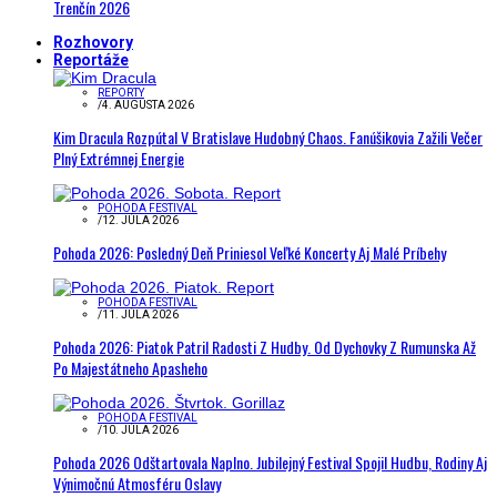
Trenčín 2026
Rozhovory
Reportáže
REPORTY
/
4. AUGUSTA 2026
Kim Dracula Rozpútal V Bratislave Hudobný Chaos. Fanúšikovia Zažili Večer
Plný Extrémnej Energie
POHODA FESTIVAL
/
12. JÚLA 2026
Pohoda 2026: Posledný Deň Priniesol Veľké Koncerty Aj Malé Príbehy
POHODA FESTIVAL
/
11. JÚLA 2026
Pohoda 2026: Piatok Patril Radosti Z Hudby. Od Dychovky Z Rumunska Až
Po Majestátneho Apasheho
POHODA FESTIVAL
/
10. JÚLA 2026
Pohoda 2026 Odštartovala Naplno. Jubilejný Festival Spojil Hudbu, Rodiny Aj
Výnimočnú Atmosféru Oslavy