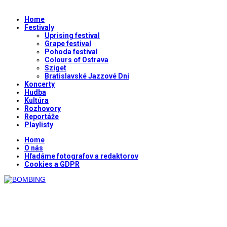
Home
Festivaly
Uprising festival
Grape festival
Pohoda festival
Colours of Ostrava
Sziget
Bratislavské Jazzové Dni
Koncerty
Hudba
Kultúra
Rozhovory
Reportáže
Playlisty
Home
O nás
Hľadáme fotografov a redaktorov
Cookies a GDPR