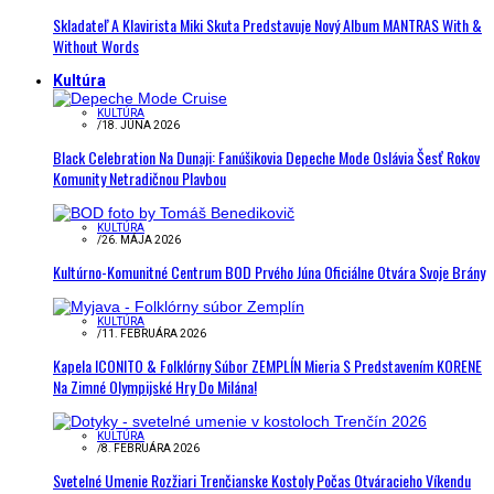
Skladateľ A Klavirista Miki Skuta Predstavuje Nový Album MANTRAS With &
Without Words
Kultúra
KULTÚRA
/
18. JÚNA 2026
Black Celebration Na Dunaji: Fanúšikovia Depeche Mode Oslávia Šesť Rokov
Komunity Netradičnou Plavbou
KULTÚRA
/
26. MÁJA 2026
Kultúrno-Komunitné Centrum BOD Prvého Júna Oficiálne Otvára Svoje Brány
KULTÚRA
/
11. FEBRUÁRA 2026
Kapela ICONITO & Folklórny Súbor ZEMPLÍN Mieria S Predstavením KORENE
Na Zimné Olympijské Hry Do Milána!
KULTÚRA
/
8. FEBRUÁRA 2026
Svetelné Umenie Rozžiari Trenčianske Kostoly Počas Otváracieho Víkendu