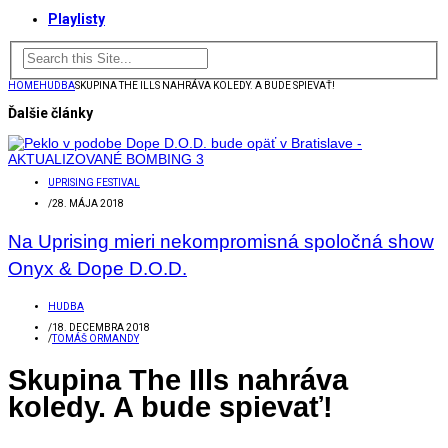
Playlisty
HOME
HUDBA
SKUPINA THE ILLS NAHRÁVA KOLEDY. A BUDE SPIEVAŤ!
Ďalšie články
UPRISING FESTIVAL
/
28. MÁJA 2018
Na Uprising mieri nekompromisná spoločná show
Onyx & Dope D.O.D.
HUDBA
/
18. DECEMBRA 2018
/
TOMÁŠ ORMANDY
Skupina The Ills nahráva
koledy. A bude spievať!