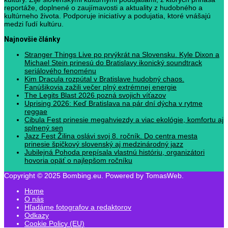
reportáže, doplnené o zaujímavosti a aktuality z hudobného a
kultúrneho života. Podporuje iniciatívy a podujatia, ktoré vnášajú
medzi ľudí kultúru.
Najnovšie články
Stranger Things Live po prvýkrát na Slovensku. Kyle Dixon a
Michael Stein prinesú do Bratislavy ikonický soundtrack
seriálového fenoménu
Kim Dracula rozpútal v Bratislave hudobný chaos.
Fanúšikovia zažili večer plný extrémnej energie
The Legits Blast 2026 pozná svojich víťazov
Uprising 2026: Keď Bratislava na pár dní dýcha v rytme
reggae
Cibula Fest prinesie megahviezdy a viac ekológie, komfortu aj
splnený sen
Jazz Fest Žilina oslávi svoj 8. ročník. Do centra mesta
prinesie špičkový slovenský aj medzinárodný jazz
Jubilejná Pohoda prepísala vlastnú históriu, organizátori
hovoria opäť o najlepšom ročníku
Copyright © 2025 Bombing.eu. Powered by TomasWeb.
Home
O nás
Hľadáme fotografov a redaktorov
Odkazy
Cookie Policy (EU)