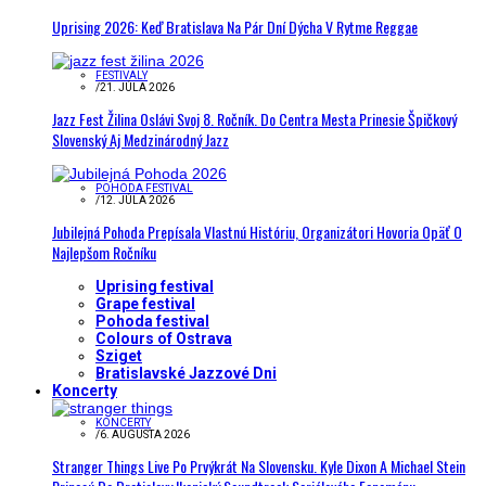
Uprising 2026: Keď Bratislava Na Pár Dní Dýcha V Rytme Reggae
FESTIVALY
/
21. JÚLA 2026
Jazz Fest Žilina Oslávi Svoj 8. Ročník. Do Centra Mesta Prinesie Špičkový
Slovenský Aj Medzinárodný Jazz
POHODA FESTIVAL
/
12. JÚLA 2026
Jubilejná Pohoda Prepísala Vlastnú Históriu, Organizátori Hovoria Opäť O
Najlepšom Ročníku
Uprising festival
Grape festival
Pohoda festival
Colours of Ostrava
Sziget
Bratislavské Jazzové Dni
Koncerty
KONCERTY
/
6. AUGUSTA 2026
Stranger Things Live Po Prvýkrát Na Slovensku. Kyle Dixon A Michael Stein