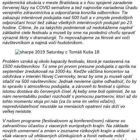
epidemická situácia v meste Bratislava a s ňou spojené zaradenie
červenej fázy na COVID semafore a tiež najnovšie nariadenia Úradu
verejného zdravotníctva a odporúčania konzília odborníkov. Tie
zakazujú interiérové podujatia nad 500 ľudí a v zmysle predošlých
odporúčaní hrozí tiež zákaz všetkých interiérových podujatí po 23.
hodine. Cítime, že za takýchto podmienok už nedokážeme naplniť
základné ciele festivalu a museli by sme na poslednú chvíľu spraviť
výrazné škrty v dramaturgii. To nepovažujeme za férové ani voči
návštevníkom a najmä voči hudobníkom.
Problém vzniká aj okolo kapacity festivalu, ktorá je nastavená na
1500 návštevníkov. Tú sme pri prvom presune podujatia z apríla na
september zredukovali na 1000-ku. Keďže väčšina koncertov sa
odohráva v interiéri Novej Cvernovky, teraz by sme ju museli opäť
stlačiť na 500 návštevníkov. Jednak nevieme úplne odhadnúť, čo by
to spravilo s atmosférou podujatia, a zároveň to festival s úplnou
istotou dostáva do červených čísel. Aj keby sme boli optimisti, že sa
nám nerentabilitu podarí rozchodiť s pomocou partnerov, ktorí až do
tohto momentu stoja pri nás (za čo sme im veľmi vďační),
nepredvídateľnosť neustále sa meniacich opatrení nás drží vo
veľkej neistote.
V našom programe (festivalovom aj konferenčnom) rátame so
zahraničnou účasťou z viacerých európskych krajín. Na základe
nových usmernení a zmien v zozname rizikových krajín a oblastí sa
však viacero už ohlásených účinkujúcich a hostí nebude môcť