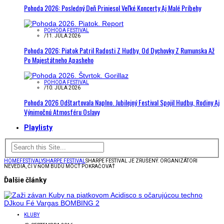
Pohoda 2026: Posledný Deň Priniesol Veľké Koncerty Aj Malé Príbehy
POHODA FESTIVAL
/
11. JÚLA 2026
Pohoda 2026: Piatok Patril Radosti Z Hudby. Od Dychovky Z Rumunska Až
Po Majestátneho Apasheho
POHODA FESTIVAL
/
10. JÚLA 2026
Pohoda 2026 Odštartovala Naplno. Jubilejný Festival Spojil Hudbu, Rodiny Aj
Výnimočnú Atmosféru Oslavy
Playlisty
HOME
FESTIVALY
SHARPE FESTIVAL
SHARPE FESTIVAL JE ZRUŠENÝ. ORGANIZÁTORI
NEVEDIA, ČI V ŇOM BUDÚ MÔCŤ POKRAČOVAŤ
Ďalšie články
KLUBY