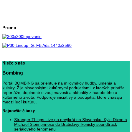
Promo
Niečo o nás
Bombing
Portál BOMBING sa orientuje na milovníkov hudby, umenia a
kultúry. Žije slovenskými kultúrnymi podujatiami, z ktorých prináša
reportáže, doplnené o zaujímavosti a aktuality z hudobného a
kultúrneho života. Podporuje iniciatívy a podujatia, ktoré vnášajú
medzi ľudí kultúru.
Najnovšie články
Stranger Things Live po prvýkrát na Slovensku. Kyle Dixon a
Michael Stein prinesú do Bratislavy ikonický soundtrack
seriálového fenoménu