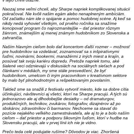
Naozaj sme veľmi chceli, aby Sharpe napriek komplikovanej situácii
pokračoval. Nie kvôli našim egám alebo nenaplneným ambíciám.
Od začiatku nám ide o spájanie a pomoc hudobnej scéne. Aj keď sa
nikdy nedá vyhovieť všetkým, od prvého ročníka sa snažíme
koncipovať program čo najrozmanitejšie – dať priestor rôznym
žánrom, známejším aj menej známym hudobníkom zo Slovenska a
zahraničia.
Naším hlavným cieľom bolo dať koncertom ďalší rozmer – možnosť
pre hudobníkov sa vzdelávať, zoznamovať sa s inšpiratívnymi
ľuďmi, novinármi, bookermi, manažérmi z iných miest a krajín, a
posúvať tak svoju kariéru dopredu. Pretože napriek tomu, aké
šialené veci odznievajú v diskusiách na sociálnych sieťach a pod
článkami v médiách, my sme stále presvedčení, že byť
hudobníkom, umelcom či iným pracovníkom v kreatívnom sektore
by malo byť plnohodnotným a rešpektovaným povolaním.
Taktiež sme sa snažili z festivalu vytvoriť miesto, kde sa dobre cítia
účinkujúci, návštevníci aj všetci, ktorí na Sharpe pracujú. A tých sú
jednorazovo ale aj dlhodobejšie desiatky – od dramaturgov,
produkčných, technikov, zvukárov, fotografov, dizajnérov až po
sbskárov, zdravotníkov či barmanov. Nechceme sa stavať do
pozície nejakého veľkého zamestnávateľa, ale aj to je a bolo naším
cieľom – dať priestor a podporu šikovným ľuďom, ktorí v hudbe na
Slovensku pracujú, ale v prvej línii ich nie je vidno.
Prečo teda celé podujatie rušíme? Dôvodov je viac. Zhoršená