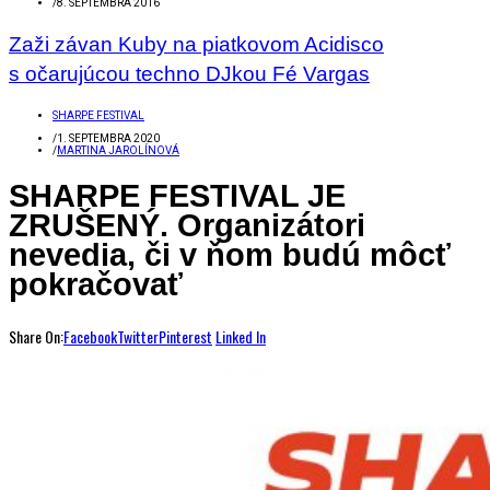
/
8. SEPTEMBRA 2016
Zaži závan Kuby na piatkovom Acidisco
s očarujúcou techno DJkou Fé Vargas
SHARPE FESTIVAL
/
1. SEPTEMBRA 2020
/
MARTINA JAROLÍNOVÁ
SHARPE FESTIVAL JE
ZRUŠENÝ. Organizátori
nevedia, či v ňom budú môcť
pokračovať
Share On:
Facebook
Twitter
Pinterest
Linked In