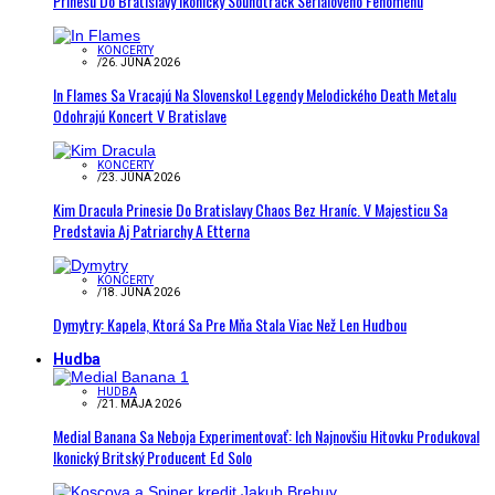
Prinesú Do Bratislavy Ikonický Soundtrack Seriálového Fenoménu
KONCERTY
/
26. JÚNA 2026
In Flames Sa Vracajú Na Slovensko! Legendy Melodického Death Metalu
Odohrajú Koncert V Bratislave
KONCERTY
/
23. JÚNA 2026
Kim Dracula Prinesie Do Bratislavy Chaos Bez Hraníc. V Majesticu Sa
Predstavia Aj Patriarchy A Etterna
KONCERTY
/
18. JÚNA 2026
Dymytry: Kapela, Ktorá Sa Pre Mňa Stala Viac Než Len Hudbou
Hudba
HUDBA
/
21. MÁJA 2026
Medial Banana Sa Neboja Experimentovať: Ich Najnovšiu Hitovku Produkoval
Ikonický Britský Producent Ed Solo