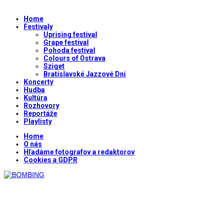
Home
Festivaly
Uprising festival
Grape festival
Pohoda festival
Colours of Ostrava
Sziget
Bratislavské Jazzové Dni
Koncerty
Hudba
Kultúra
Rozhovory
Reportáže
Playlisty
Home
O nás
Hľadáme fotografov a redaktorov
Cookies a GDPR