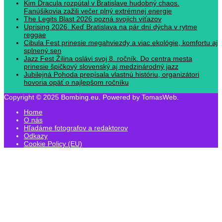
Kim Dracula rozpútal v Bratislave hudobný chaos.
Fanúšikovia zažili večer plný extrémnej energie
The Legits Blast 2026 pozná svojich víťazov
Uprising 2026: Keď Bratislava na pár dní dýcha v rytme
reggae
Cibula Fest prinesie megahviezdy a viac ekológie, komfortu aj
splnený sen
Jazz Fest Žilina oslávi svoj 8. ročník. Do centra mesta
prinesie špičkový slovenský aj medzinárodný jazz
Jubilejná Pohoda prepísala vlastnú históriu, organizátori
hovoria opäť o najlepšom ročníku
Copyright © 2025 Bombing.eu. Powered by TomasWeb.
Home
O nás
Hľadáme fotografov a redaktorov
Odkazy
Cookie Policy (EU)