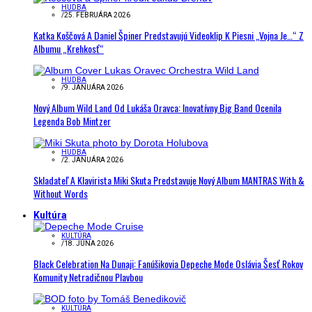
HUDBA
/
25. FEBRUÁRA 2026
Katka Koščová A Daniel Špiner Predstavujú Videoklip K Piesni „Vojna Je…“ Z
Albumu „Krehkosť“
HUDBA
/
9. JANUÁRA 2026
Nový Album Wild Land Od Lukáša Oravca: Inovatívny Big Band Ocenila
Legenda Bob Mintzer
HUDBA
/
2. JANUÁRA 2026
Skladateľ A Klavirista Miki Skuta Predstavuje Nový Album MANTRAS With &
Without Words
Kultúra
KULTÚRA
/
18. JÚNA 2026
Black Celebration Na Dunaji: Fanúšikovia Depeche Mode Oslávia Šesť Rokov
Komunity Netradičnou Plavbou
KULTÚRA