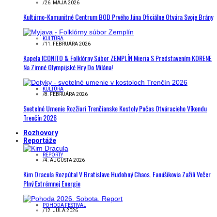
/
26. MÁJA 2026
Kultúrno-Komunitné Centrum BOD Prvého Júna Oficiálne Otvára Svoje Brány
KULTÚRA
/
11. FEBRUÁRA 2026
Kapela ICONITO & Folklórny Súbor ZEMPLÍN Mieria S Predstavením KORENE
Na Zimné Olympijské Hry Do Milána!
KULTÚRA
/
8. FEBRUÁRA 2026
Svetelné Umenie Rozžiari Trenčianske Kostoly Počas Otváracieho Víkendu
Trenčín 2026
Rozhovory
Reportáže
REPORTY
/
4. AUGUSTA 2026
Kim Dracula Rozpútal V Bratislave Hudobný Chaos. Fanúšikovia Zažili Večer
Plný Extrémnej Energie
POHODA FESTIVAL
/
12. JÚLA 2026