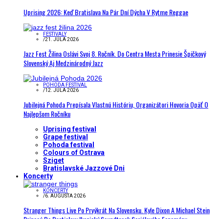
Uprising 2026: Keď Bratislava Na Pár Dní Dýcha V Rytme Reggae
FESTIVALY
/
21. JÚLA 2026
Jazz Fest Žilina Oslávi Svoj 8. Ročník. Do Centra Mesta Prinesie Špičkový
Slovenský Aj Medzinárodný Jazz
POHODA FESTIVAL
/
12. JÚLA 2026
Jubilejná Pohoda Prepísala Vlastnú Históriu, Organizátori Hovoria Opäť O
Najlepšom Ročníku
Uprising festival
Grape festival
Pohoda festival
Colours of Ostrava
Sziget
Bratislavské Jazzové Dni
Koncerty
KONCERTY
/
6. AUGUSTA 2026
Stranger Things Live Po Prvýkrát Na Slovensku. Kyle Dixon A Michael Stein