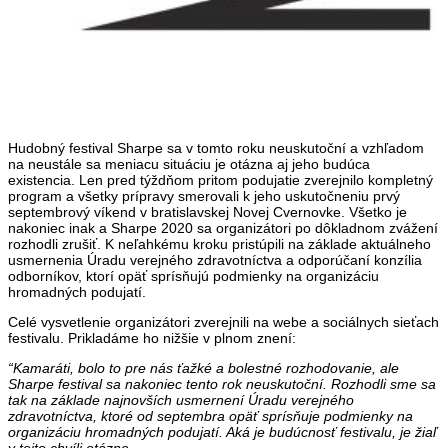
Hudobný festival Sharpe sa v tomto roku neuskutoční a vzhľadom
na neustále sa meniacu situáciu je otázna aj jeho budúca
existencia. Len pred týždňom pritom podujatie zverejnilo kompletný
program a všetky prípravy smerovali k jeho uskutočneniu prvý
septembrový víkend v bratislavskej Novej Cvernovke. Všetko je
nakoniec inak a Sharpe 2020 sa organizátori po dôkladnom zvážení
rozhodli zrušiť. K neľahkému kroku pristúpili na základe aktuálneho
usmernenia Úradu verejného zdravotníctva a odporúčaní konzília
odborníkov, ktorí opäť sprísňujú podmienky na organizáciu
hromadných podujatí.
Celé vysvetlenie organizátori zverejnili na webe a sociálnych sieťach
festivalu. Prikladáme ho nižšie v plnom znení:
“Kamaráti, bolo to pre nás ťažké a bolestné rozhodovanie, ale
Sharpe festival sa nakoniec tento rok neuskutoční. Rozhodli sme sa
tak na základe najnovších usmernení Úradu verejného
zdravotníctva, ktoré od septembra opäť sprísňuje podmienky na
organizáciu hromadných podujatí. Aká je budúcnosť festivalu, je žiaľ
v tejto chvíli otázne.