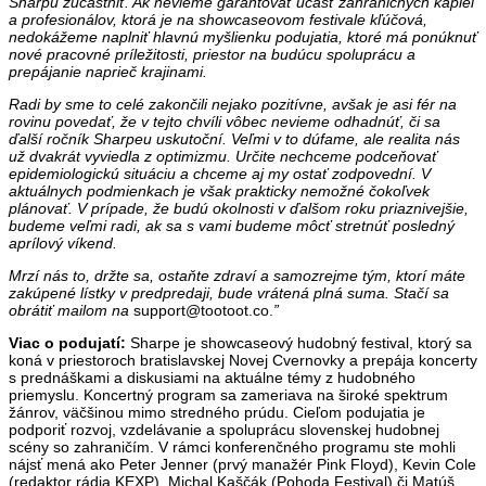
Sharpu zúčastniť. Ak nevieme garantovať účasť zahraničných kapiel
a profesionálov, ktorá je na showcaseovom festivale kľúčová,
nedokážeme naplniť hlavnú myšlienku podujatia, ktoré má ponúknuť
nové pracovné príležitosti, priestor na budúcu spoluprácu a
prepájanie naprieč krajinami.
Radi by sme to celé
zakončili nejako pozitívne, avšak je asi fér na
rovinu povedať, že v tejto chvíli vôbec nevieme odhadnúť, či sa
ďalší ročník Sharpeu uskutoční. Veľmi v to dúfame, ale realita nás
už dvakrát vyviedla z optimizmu.
Určite nechceme podceňovať
epidemiologickú situáciu a chceme aj my ostať zodpovední.
V
aktuálnych podmienkach je však prakticky nemožné čokoľvek
plánovať. V prípade, že budú okolnosti v ďalšom roku priaznivejšie,
budeme veľmi radi, ak sa s vami budeme môcť stretnúť posledný
aprílový víkend.
Mrzí nás to, držte sa, ostaňte zdraví a samozrejme tým, ktorí máte
zakúpené lístky v predpredaji, bude vrátená plná suma. Stačí sa
obrátiť mailom na
support@tootoot.co.
”
Viac o podujatí:
Sharpe je showcaseový hudobný festival, ktorý sa
koná v priestoroch bratislavskej Novej Cvernovky a prepája koncerty
s prednáškami a diskusiami na aktuálne témy z hudobného
priemyslu. Koncertný program sa zameriava na široké spektrum
žánrov, väčšinou mimo stredného prúdu. Cieľom podujatia je
podporiť rozvoj, vzdelávanie a spoluprácu slovenskej hudobnej
scény so zahraničím. V rámci konferenčného programu ste mohli
nájsť mená ako Peter Jenner (prvý manažér Pink Floyd), Kevin Cole
(redaktor rádia KEXP), Michal Kaščák (Pohoda Festival) či Matúš