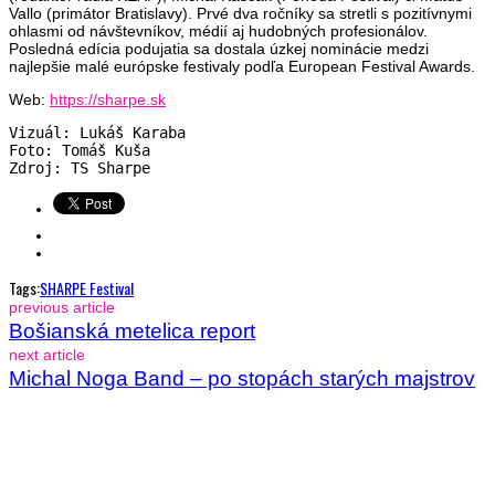
Vallo (primátor Bratislavy). Prvé dva ročníky sa stretli s pozitívnymi
ohlasmi od návštevníkov, médií aj hudobných profesionálov.
Posledná edícia podujatia sa dostala úzkej nominácie medzi
najlepšie malé európske festivaly podľa European Festival Awards.
Web:
https://sharpe.sk
Vizuál: Lukáš Karaba

Foto: Tomáš Kuša

Zdroj: TS Sharpe
Tags:
SHARPE Festival
previous article
Bošianská metelica report
next article
Michal Noga Band – po stopách starých majstrov