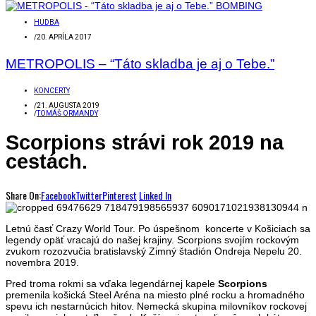
HUDBA
/
20. APRÍLA 2017
METROPOLIS – “Táto skladba je aj o Tebe.”
KONCERTY
/
21. AUGUSTA 2019
/
TOMÁŠ ORMANDY
Scorpions strávi rok 2019 na
cestách.
Share On:
Facebook
Twitter
Pinterest
Linked In
Letnú časť Crazy World Tour. Po úspešnom koncerte v Košiciach sa
legendy opäť vracajú do našej krajiny. Scorpions svojím rockovým
zvukom rozozvučia bratislavský Zimný štadión Ondreja Nepelu 20.
novembra 2019.
Pred troma rokmi sa vďaka legendárnej kapele
Scorpions
premenila košická Steel Aréna na miesto plné rocku a hromadného
spevu ich nestarnúcich hitov. Nemecká skupina milovníkov rockovej