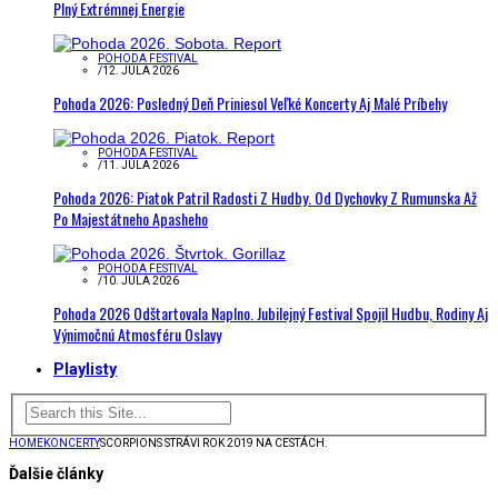
Plný Extrémnej Energie
POHODA FESTIVAL
/
12. JÚLA 2026
Pohoda 2026: Posledný Deň Priniesol Veľké Koncerty Aj Malé Príbehy
POHODA FESTIVAL
/
11. JÚLA 2026
Pohoda 2026: Piatok Patril Radosti Z Hudby. Od Dychovky Z Rumunska Až
Po Majestátneho Apasheho
POHODA FESTIVAL
/
10. JÚLA 2026
Pohoda 2026 Odštartovala Naplno. Jubilejný Festival Spojil Hudbu, Rodiny Aj
Výnimočnú Atmosféru Oslavy
Playlisty
HOME
KONCERTY
SCORPIONS STRÁVI ROK 2019 NA CESTÁCH.
Ďalšie články