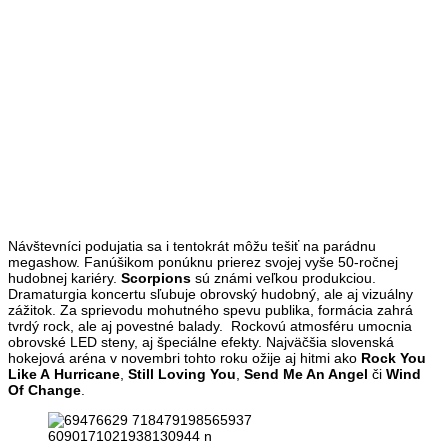
Návštevníci podujatia sa i tentokrát môžu tešiť na parádnu
megashow. Fanúšikom ponúknu prierez svojej vyše 50-ročnej
hudobnej kariéry.
Scorpions
sú známi veľkou produkciou.
Dramaturgia koncertu sľubuje obrovský hudobný, ale aj vizuálny
zážitok. Za sprievodu mohutného spevu publika, formácia zahrá
tvrdý rock, ale aj povestné balady. Rockovú atmosféru umocnia
obrovské LED steny, aj špeciálne efekty. Najväčšia slovenská
hokejová aréna v novembri tohto roku ožije aj hitmi ako
Rock You
Like A Hurricane
,
Still Loving You
,
Send Me An Angel
či
Wind
Of Change
.