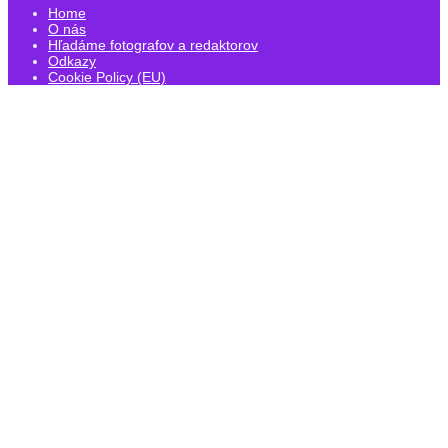
Home
O nás
Hľadáme fotografov a redaktorov
Odkazy
Cookie Policy (EU)