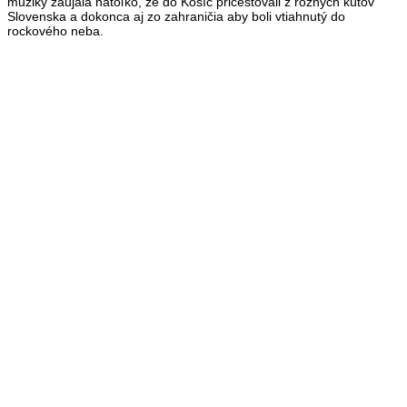
muziky zaujala natoľko, že do Košíc pricestovali z rôznych kútov
Slovenska a dokonca aj zo zahraničia aby boli vtiahnutý do
rockového neba.