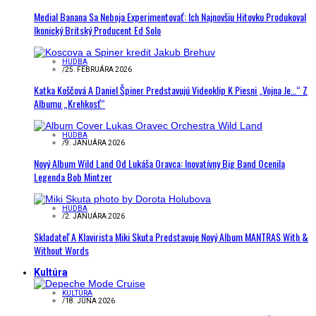
Medial Banana Sa Neboja Experimentovať: Ich Najnovšiu Hitovku Produkoval
Ikonický Britský Producent Ed Solo
HUDBA
/
25. FEBRUÁRA 2026
Katka Koščová A Daniel Špiner Predstavujú Videoklip K Piesni „Vojna Je…“ Z
Albumu „Krehkosť“
HUDBA
/
9. JANUÁRA 2026
Nový Album Wild Land Od Lukáša Oravca: Inovatívny Big Band Ocenila
Legenda Bob Mintzer
HUDBA
/
2. JANUÁRA 2026
Skladateľ A Klavirista Miki Skuta Predstavuje Nový Album MANTRAS With &
Without Words
Kultúra
KULTÚRA
/
18. JÚNA 2026