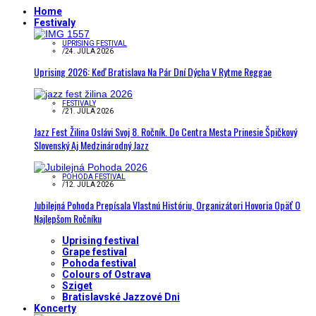
Home
Festivaly
UPRISING FESTIVAL
/
24. JÚLA 2026
Uprising 2026: Keď Bratislava Na Pár Dní Dýcha V Rytme Reggae
FESTIVALY
/
21. JÚLA 2026
Jazz Fest Žilina Oslávi Svoj 8. Ročník. Do Centra Mesta Prinesie Špičkový
Slovenský Aj Medzinárodný Jazz
POHODA FESTIVAL
/
12. JÚLA 2026
Jubilejná Pohoda Prepísala Vlastnú Históriu, Organizátori Hovoria Opäť O
Najlepšom Ročníku
Uprising festival
Grape festival
Pohoda festival
Colours of Ostrava
Sziget
Bratislavské Jazzové Dni
Koncerty