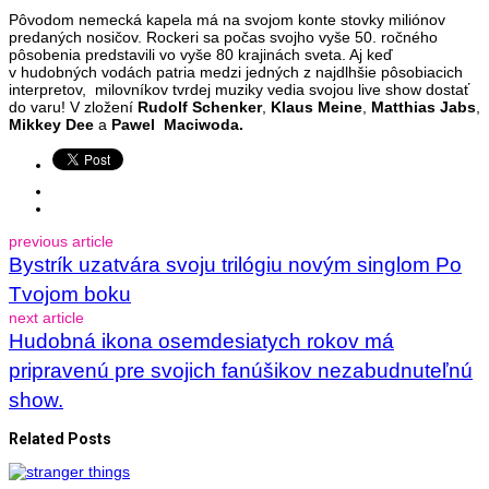
Pôvodom nemecká kapela má na svojom konte stovky miliónov
predaných nosičov. Rockeri sa počas svojho vyše 50. ročného
pôsobenia predstavili vo vyše 80 krajinách sveta. Aj keď
v hudobných vodách patria medzi jedných z najdlhšie pôsobiacich
interpretov, milovníkov tvrdej muziky vedia svojou live show dostať
do varu! V zložení
Rudolf Schenker
,
Klaus Meine
,
Matthias Jabs
,
Mikkey Dee
a
Pawel Maciwoda.
previous article
Bystrík uzatvára svoju trilógiu novým singlom Po
Tvojom boku
next article
Hudobná ikona osemdesiatych rokov má
pripravenú pre svojich fanúšikov nezabudnuteľnú
show.
Related Posts