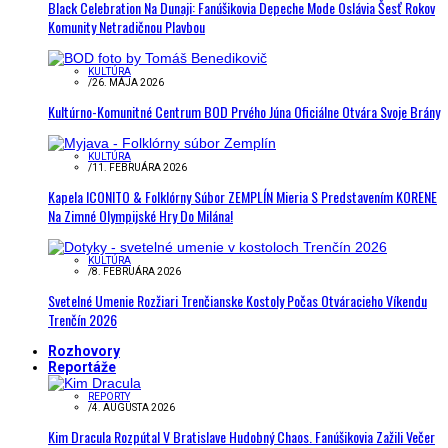
Black Celebration Na Dunaji: Fanúšikovia Depeche Mode Oslávia Šesť Rokov
Komunity Netradičnou Plavbou
KULTÚRA
/
26. MÁJA 2026
Kultúrno-Komunitné Centrum BOD Prvého Júna Oficiálne Otvára Svoje Brány
KULTÚRA
/
11. FEBRUÁRA 2026
Kapela ICONITO & Folklórny Súbor ZEMPLÍN Mieria S Predstavením KORENE
Na Zimné Olympijské Hry Do Milána!
KULTÚRA
/
8. FEBRUÁRA 2026
Svetelné Umenie Rozžiari Trenčianske Kostoly Počas Otváracieho Víkendu
Trenčín 2026
Rozhovory
Reportáže
REPORTY
/
4. AUGUSTA 2026
Kim Dracula Rozpútal V Bratislave Hudobný Chaos. Fanúšikovia Zažili Večer