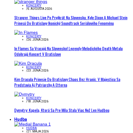
KONCERTY
/
6. AUGUSTA 2026
Stranger Things Live Po Prvýkrát Na Slovensku. Kyle Dixon A Michael Stein
Prinesú Do Bratislavy Ikonický Soundtrack Seriálového Fenoménu
KONCERTY
/
26. JÚNA 2026
In Flames Sa Vracajú Na Slovensko! Legendy Melodického Death Metalu
Odohrajú Koncert V Bratislave
KONCERTY
/
23. JÚNA 2026
Kim Dracula Prinesie Do Bratislavy Chaos Bez Hraníc. V Majesticu Sa
Predstavia Aj Patriarchy A Etterna
KONCERTY
/
18. JÚNA 2026
Dymytry: Kapela, Ktorá Sa Pre Mňa Stala Viac Než Len Hudbou
Hudba
HUDBA
/
21. MÁJA 2026