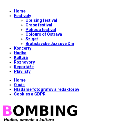
Home
Festivaly
Uprising festival
Grape festival
Pohoda festival
Colours of Ostrava
Sziget
Bratislavské Jazzové Dni
Koncerty
Hudba
Kultúra
Rozhovory
Reportáže
Playlisty
Home
O nás
Hľadáme fotografov a redaktorov
Cookies a GDPR