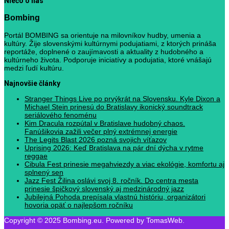
Niečo o nás
Bombing
Portál BOMBING sa orientuje na milovníkov hudby, umenia a
kultúry. Žije slovenskými kultúrnymi podujatiami, z ktorých prináša
reportáže, doplnené o zaujímavosti a aktuality z hudobného a
kultúrneho života. Podporuje iniciatívy a podujatia, ktoré vnášajú
medzi ľudí kultúru.
Najnovšie články
Stranger Things Live po prvýkrát na Slovensku. Kyle Dixon a
Michael Stein prinesú do Bratislavy ikonický soundtrack
seriálového fenoménu
Kim Dracula rozpútal v Bratislave hudobný chaos.
Fanúšikovia zažili večer plný extrémnej energie
The Legits Blast 2026 pozná svojich víťazov
Uprising 2026: Keď Bratislava na pár dní dýcha v rytme
reggae
Cibula Fest prinesie megahviezdy a viac ekológie, komfortu aj
splnený sen
Jazz Fest Žilina oslávi svoj 8. ročník. Do centra mesta
prinesie špičkový slovenský aj medzinárodný jazz
Jubilejná Pohoda prepísala vlastnú históriu, organizátori
hovoria opäť o najlepšom ročníku
Copyright © 2025 Bombing.eu. Powered by TomasWeb.