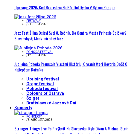
Uprising 2026: Keď Bratislava Na Pár Dní Dýcha V Rytme Reggae
FESTIVALY
/
21. JÚLA 2026
Jazz Fest Žilina Oslávi Svoj 8. Ročník. Do Centra Mesta Prinesie Špičkový
Slovenský Aj Medzinárodný Jazz
POHODA FESTIVAL
/
12. JÚLA 2026
Jubilejná Pohoda Prepísala Vlastnú Históriu, Organizátori Hovoria Opäť O
Najlepšom Ročníku
Uprising festival
Grape festival
Pohoda festival
Colours of Ostrava
Sziget
Bratislavské Jazzové Dni
Koncerty
KONCERTY
/
6. AUGUSTA 2026
Stranger Things Live Po Prvýkrát Na Slovensku. Kyle Dixon A Michael Stein