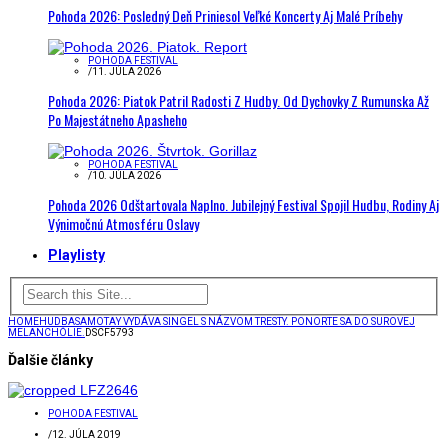
Pohoda 2026: Posledný Deň Priniesol Veľké Koncerty Aj Malé Príbehy
POHODA FESTIVAL
/
11. JÚLA 2026
Pohoda 2026: Piatok Patril Radosti Z Hudby. Od Dychovky Z Rumunska Až
Po Majestátneho Apasheho
POHODA FESTIVAL
/
10. JÚLA 2026
Pohoda 2026 Odštartovala Naplno. Jubilejný Festival Spojil Hudbu, Rodiny Aj
Výnimočnú Atmosféru Oslavy
Playlisty
HOME
HUDBA
SAMOTAY VYDÁVA SINGEL S NÁZVOM TRESTY. PONORTE SA DO SUROVEJ
MELANCHÓLIE.
DSCF5793
Ďalšie články
POHODA FESTIVAL
/
12. JÚLA 2019