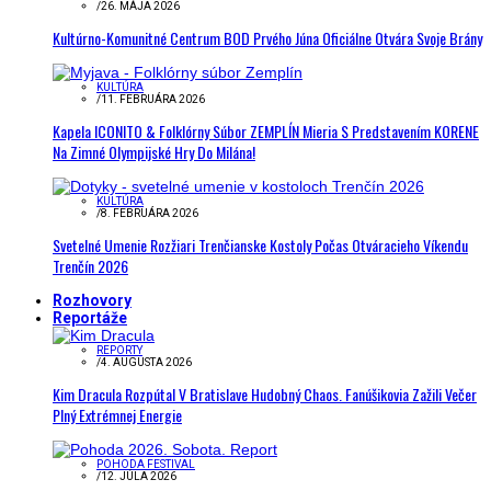
/
26. MÁJA 2026
Kultúrno-Komunitné Centrum BOD Prvého Júna Oficiálne Otvára Svoje Brány
KULTÚRA
/
11. FEBRUÁRA 2026
Kapela ICONITO & Folklórny Súbor ZEMPLÍN Mieria S Predstavením KORENE
Na Zimné Olympijské Hry Do Milána!
KULTÚRA
/
8. FEBRUÁRA 2026
Svetelné Umenie Rozžiari Trenčianske Kostoly Počas Otváracieho Víkendu
Trenčín 2026
Rozhovory
Reportáže
REPORTY
/
4. AUGUSTA 2026
Kim Dracula Rozpútal V Bratislave Hudobný Chaos. Fanúšikovia Zažili Večer
Plný Extrémnej Energie
POHODA FESTIVAL
/
12. JÚLA 2026