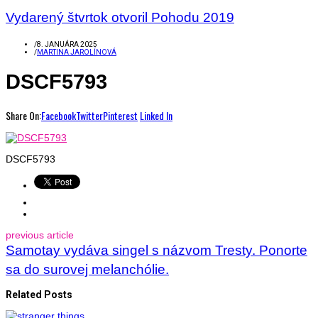
Vydarený štvrtok otvoril Pohodu 2019
/
8. JANUÁRA 2025
/
MARTINA JAROLÍNOVÁ
DSCF5793
Share On:
Facebook
Twitter
Pinterest
Linked In
DSCF5793
previous article
Samotay vydáva singel s názvom Tresty. Ponorte
sa do surovej melanchólie.
Related Posts