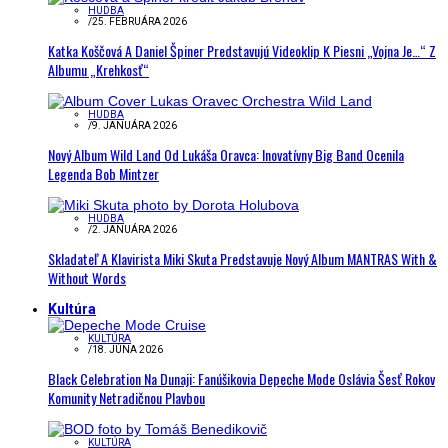
HUDBA
/
25. FEBRUÁRA 2026
Katka Koščová A Daniel Špiner Predstavujú Videoklip K Piesni „Vojna Je…“ Z
Albumu „Krehkosť“
HUDBA
/
9. JANUÁRA 2026
Nový Album Wild Land Od Lukáša Oravca: Inovatívny Big Band Ocenila
Legenda Bob Mintzer
HUDBA
/
2. JANUÁRA 2026
Skladateľ A Klavirista Miki Skuta Predstavuje Nový Album MANTRAS With &
Without Words
Kultúra
KULTÚRA
/
18. JÚNA 2026
Black Celebration Na Dunaji: Fanúšikovia Depeche Mode Oslávia Šesť Rokov
Komunity Netradičnou Plavbou
KULTÚRA