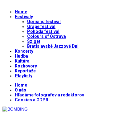
Home
Festivaly
Uprising festival
Grape festival
Pohoda festival
Colours of Ostrava
Sziget
Bratislavské Jazzové Dni
Koncerty
Hudba
Kultúra
Rozhovory
Reportáže
Playlisty
Home
O nás
Hľadáme fotografov a redaktorov
Cookies a GDPR