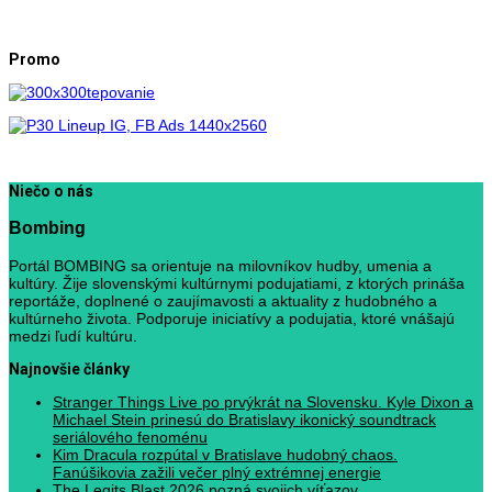
Promo
Niečo o nás
Bombing
Portál BOMBING sa orientuje na milovníkov hudby, umenia a
kultúry. Žije slovenskými kultúrnymi podujatiami, z ktorých prináša
reportáže, doplnené o zaujímavosti a aktuality z hudobného a
kultúrneho života. Podporuje iniciatívy a podujatia, ktoré vnášajú
medzi ľudí kultúru.
Najnovšie články
Stranger Things Live po prvýkrát na Slovensku. Kyle Dixon a
Michael Stein prinesú do Bratislavy ikonický soundtrack
seriálového fenoménu
Kim Dracula rozpútal v Bratislave hudobný chaos.
Fanúšikovia zažili večer plný extrémnej energie
The Legits Blast 2026 pozná svojich víťazov