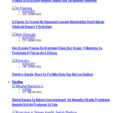
Prinesú Do Bratislavy Ikonický Soundtrack Seriálového Fenoménu
KONCERTY
/
26. JÚNA 2026
In Flames Sa Vracajú Na Slovensko! Legendy Melodického Death Metalu
Odohrajú Koncert V Bratislave
KONCERTY
/
23. JÚNA 2026
Kim Dracula Prinesie Do Bratislavy Chaos Bez Hraníc. V Majesticu Sa
Predstavia Aj Patriarchy A Etterna
KONCERTY
/
18. JÚNA 2026
Dymytry: Kapela, Ktorá Sa Pre Mňa Stala Viac Než Len Hudbou
Hudba
HUDBA
/
21. MÁJA 2026
Medial Banana Sa Neboja Experimentovať: Ich Najnovšiu Hitovku Produkoval
Ikonický Britský Producent Ed Solo