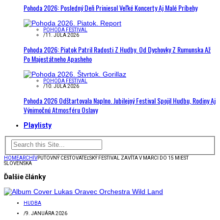
Pohoda 2026: Posledný Deň Priniesol Veľké Koncerty Aj Malé Príbehy
POHODA FESTIVAL
/
11. JÚLA 2026
Pohoda 2026: Piatok Patril Radosti Z Hudby. Od Dychovky Z Rumunska Až
Po Majestátneho Apasheho
POHODA FESTIVAL
/
10. JÚLA 2026
Pohoda 2026 Odštartovala Naplno. Jubilejný Festival Spojil Hudbu, Rodiny Aj
Výnimočnú Atmosféru Oslavy
Playlisty
HOME
ARCHÍV
PUTOVNÝ CESTOVATEĽSKÝ FESTIVAL ZAVÍTA V MARCI DO 15 MIEST
SLOVENSKA
Ďalšie články
HUDBA
/
9. JANUÁRA 2026