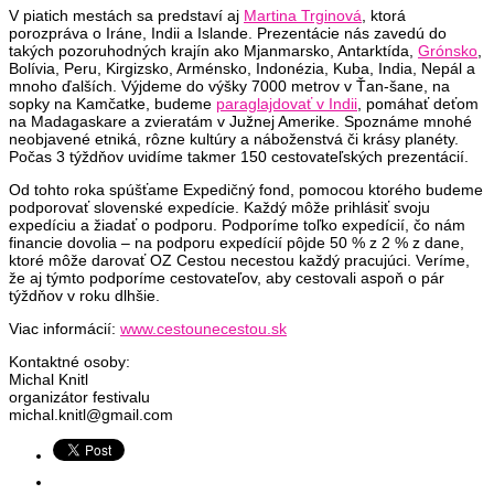
V piatich mestách sa predstaví aj
Martina Trginová
, ktorá
porozpráva o Iráne, Indii a Islande. Prezentácie nás zavedú do
takých pozoruhodných krajín ako Mjanmarsko, Antarktída,
Grónsko
,
Bolívia, Peru, Kirgizsko, Arménsko, Indonézia, Kuba, India, Nepál a
mnoho ďalších. Výjdeme do výšky 7000 metrov v Ťan-šane, na
sopky na Kamčatke, budeme
paraglajdovať v Indii
, pomáhať deťom
na Madagaskare a zvieratám v Južnej Amerike. Spoznáme mnohé
neobjavené etniká, rôzne kultúry a náboženstvá či krásy planéty.
Počas 3 týždňov uvidíme takmer 150 cestovateľských prezentácií.
Od tohto roka spúšťame Expedičný fond, pomocou ktorého budeme
podporovať slovenské expedície. Každý môže prihlásiť svoju
expedíciu a žiadať o podporu. Podporíme toľko expedícií, čo nám
financie dovolia – na podporu expedícií pôjde 50 % z 2 % z dane,
ktoré môže darovať OZ Cestou necestou každý pracujúci. Veríme,
že aj týmto podporíme cestovateľov, aby cestovali aspoň o pár
týždňov v roku dlhšie.
Viac informácií:
www.cestounecestou.sk
Kontaktné osoby:
Michal Knitl
organizátor festivalu
michal.knitl@gmail.com