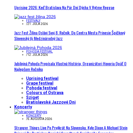
Uprising 2026: Keď Bratislava Na Pár Dní Dýcha V Rytme Reggae
FESTIVALY
/
21. JÚLA 2026
Jazz Fest Žilina Oslávi Svoj 8. Ročník. Do Centra Mesta Prinesie Špičkový
Slovenský Aj Medzinárodný Jazz
POHODA FESTIVAL
/
12. JÚLA 2026
Jubilejná Pohoda Prepísala Vlastnú Históriu, Organizátori Hovoria Opäť O
Najlepšom Ročníku
Uprising festival
Grape festival
Pohoda festival
Colours of Ostrava
Sziget
Bratislavské Jazzové Dni
Koncerty
KONCERTY
/
6. AUGUSTA 2026
Stranger Things Live Po Prvýkrát Na Slovensku. Kyle Dixon A Michael Stein