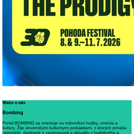
Niečo o nás
Bombing
Portál BOMBING sa orientuje na milovníkov hudby, umenia a
kultúry. Žije slovenskými kultúrnymi podujatiami, z ktorých prináša
reportáže, doplnené o zaujímavosti a aktuality z hudobného a