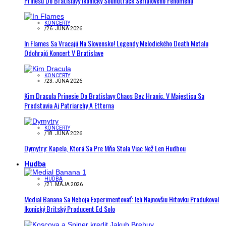
Prinesú Do Bratislavy Ikonický Soundtrack Seriálového Fenoménu
KONCERTY
/
26. JÚNA 2026
In Flames Sa Vracajú Na Slovensko! Legendy Melodického Death Metalu
Odohrajú Koncert V Bratislave
KONCERTY
/
23. JÚNA 2026
Kim Dracula Prinesie Do Bratislavy Chaos Bez Hraníc. V Majesticu Sa
Predstavia Aj Patriarchy A Etterna
KONCERTY
/
18. JÚNA 2026
Dymytry: Kapela, Ktorá Sa Pre Mňa Stala Viac Než Len Hudbou
Hudba
HUDBA
/
21. MÁJA 2026
Medial Banana Sa Neboja Experimentovať: Ich Najnovšiu Hitovku Produkoval
Ikonický Britský Producent Ed Solo