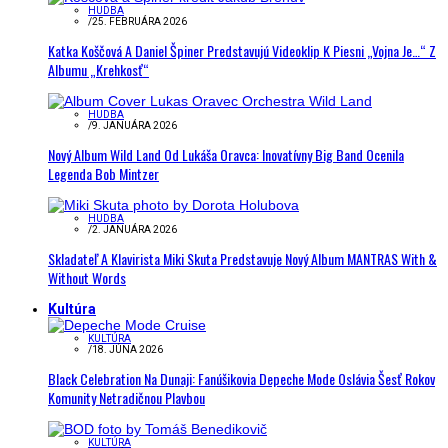
HUDBA
/
25. FEBRUÁRA 2026
Katka Koščová A Daniel Špiner Predstavujú Videoklip K Piesni „Vojna Je…“ Z
Albumu „Krehkosť“
HUDBA
/
9. JANUÁRA 2026
Nový Album Wild Land Od Lukáša Oravca: Inovatívny Big Band Ocenila
Legenda Bob Mintzer
HUDBA
/
2. JANUÁRA 2026
Skladateľ A Klavirista Miki Skuta Predstavuje Nový Album MANTRAS With &
Without Words
Kultúra
KULTÚRA
/
18. JÚNA 2026
Black Celebration Na Dunaji: Fanúšikovia Depeche Mode Oslávia Šesť Rokov
Komunity Netradičnou Plavbou
KULTÚRA