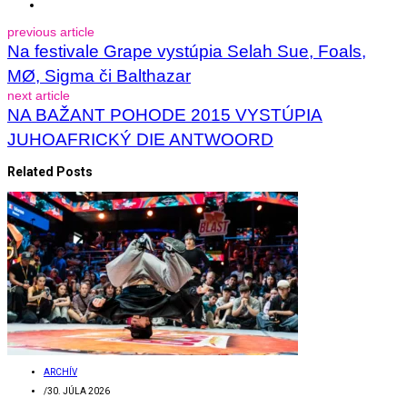
previous article
Na festivale Grape vystúpia Selah Sue, Foals,
MØ, Sigma či Balthazar
next article
NA BAŽANT POHODE 2015 VYSTÚPIA
JUHOAFRICKÝ DIE ANTWOORD
Related Posts
ARCHÍV
/
30. JÚLA 2026