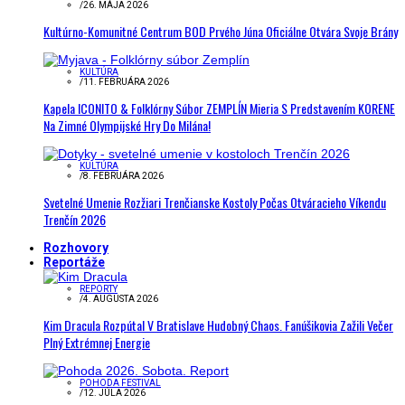
/
26. MÁJA 2026
Kultúrno-Komunitné Centrum BOD Prvého Júna Oficiálne Otvára Svoje Brány
KULTÚRA
/
11. FEBRUÁRA 2026
Kapela ICONITO & Folklórny Súbor ZEMPLÍN Mieria S Predstavením KORENE
Na Zimné Olympijské Hry Do Milána!
KULTÚRA
/
8. FEBRUÁRA 2026
Svetelné Umenie Rozžiari Trenčianske Kostoly Počas Otváracieho Víkendu
Trenčín 2026
Rozhovory
Reportáže
REPORTY
/
4. AUGUSTA 2026
Kim Dracula Rozpútal V Bratislave Hudobný Chaos. Fanúšikovia Zažili Večer
Plný Extrémnej Energie
POHODA FESTIVAL
/
12. JÚLA 2026