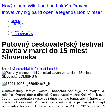
Nový album Wild Land od Lukáša Oravca:
inovatívny big band ocenila legenda Bob Mintzer
ARCHÍV
FESTIVALY
KULTÚRA
/
4. MARCA 2015
/
TOMÁŠ ORMANDY
Putovný cestovateľský festival
zavíta v marci do 15 miest
Slovenska
Share On:
Facebook
Twitter
Pinterest
Linked In
Cestovateľský festival Cestou necestou vstupuje do svojho 3.
ročníka. Organizátor a dlhoročný cestovateľ Michal Knitl všetok svoj
čas a nadobudnuté skúsenosti dnes venuje tomu, aby inšpiroval aj
iných ľudí cestovať. V marci predstaví nový a jedinečný koncept
putovného festivalu, ktorý v termíne 7. – 29. 3. 2015 obíde 15