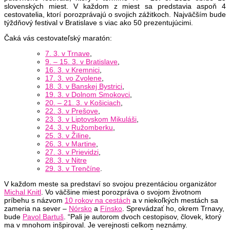
slovenských miest. V každom z miest sa predstavia aspoň 4
cestovatelia, ktorí porozprávajú o svojich zážitkoch. Najväčším bude
týždňový festival v Bratislave s viac ako 50 prezentujúcimi.
Čaká vás cestovateľský maratón:
7. 3. v Trnave
,
9. – 15. 3. v Bratislave
,
16. 3. v Kremnici
,
17. 3. vo Zvolene
,
18. 3. v Banskej Bystrici
,
19. 3. v Dolnom Smokovci
,
20. – 21. 3. v Košiciach
,
22. 3. v Prešove
,
23. 3. v Liptovskom Mikuláši
,
24. 3. v Ružomberku
,
25. 3. v Žiline
,
26. 3. v Martine
,
27. 3. v Prievidzi
,
28. 3. v Nitre
29. 3. v Trenčíne
.
V každom meste sa predstaví so svojou prezentáciou organizátor
Michal Knitl
. Vo väčšine miest porozpráva o svojom životnom
príbehu s názvom
10 rokov na cestách
a v niekoľkých mestách sa
zameria na sever –
Nórsko
a
Fínsko
. Sprevádzať ho, okrem Trnavy,
bude
Pavol Bartuš
. “Pali je autorom dvoch cestopisov, človek, ktorý
ma v mnohom inšpiroval. Je verejnosti celkom neznámy.