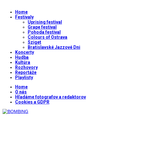
Home
Festivaly
Uprising festival
Grape festival
Pohoda festival
Colours of Ostrava
Sziget
Bratislavské Jazzové Dni
Koncerty
Hudba
Kultúra
Rozhovory
Reportáže
Playlisty
Home
O nás
Hľadáme fotografov a redaktorov
Cookies a GDPR