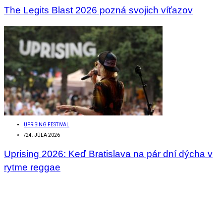
The Legits Blast 2026 pozná svojich víťazov
UPRISING FESTIVAL
/
24. JÚLA 2026
Uprising 2026: Keď Bratislava na pár dní dýcha v
rytme reggae