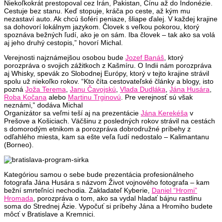
Niekoľkokrát prestopoval cez Irán, Pakistan, Čínu až do Indonézie.
Cestuje bez stanu. Keď stopuje, kráča po ceste, až kým mu
nezastaví auto. Ak chcú šoféri peniaze, šliape ďalej. V každej krajine
sa dohovorí lokálnym jazykom. Človek s veľkou pokorou, ktorý
spoznáva bežných ľudí, ako je on sám. Iba človek – tak ako sa volá
aj jeho druhý cestopis,” hovorí Michal.
Verejnosti najznámejšou osobou bude
Jozef Banáš
, ktorý
porozpráva o svojich zážitkoch z Kašmíru. O Indii nám porozpráva
aj Whisky, spevák zo Slobodnej Európy, ktorý v tejto krajine strávil
spolu už niekoľko rokov. “Kto číta cestovateľské články a blogy, isto
pozná
Joža Terema
,
Janu Čavojskú
,
Vlada Dudláka
,
Jána Husára
,
Roba Kočana
alebo
Martinu Trginovú
. Pre verejnosť sú však
neznámi,” dodáva Michal
Organizátor sa veľmi teší aj na prezentácie
Jána Kerekéša
v
Prešove a Košiciach. Väčšinu z posledných rokov strávil na cestách
s domorodým etnikom a porozpráva dobrodružné príbehy z
odľahlého miesta, kam sa ešte veľa ľudí nedostalo – Kalimantanu
(Borneo).
Kategóriou samou o sebe bude prezentácia profesionálneho
fotografa Jána Husára s názvom Život vojnového fotografa – kam
bežní smrteľníci nechodia. Zakladateľ Kyberie,
Daniel “Hromi”
Hromada
, porozpráva o tom, ako sa vydal hladať bájnu rastlinu
soma do Strednej Ázie. Vypočuť si príbehy Jána a Hromiho budete
môcť v Bratislave a Kremnici.