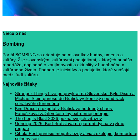
Niečo o nás
Bombing
Portál BOMBING sa orientuje na milovníkov hudby, umenia a
kultúry. Žije slovenskými kultúrnymi podujatiami, z ktorých prináša
reportáže, doplnené o zaujímavosti a aktuality z hudobného a
kultúrneho života. Podporuje iniciatívy a podujatia, ktoré vnášajú
medzi ľudí kultúru.
Najnovšie články
Stranger Things Live po prvýkrát na Slovensku. Kyle Dixon a
Michael Stein prinesú do Bratislavy ikonický soundtrack
seriálového fenoménu
Kim Dracula rozpútal v Bratislave hudobný chaos.
Fanúšikovia zažili večer plný extrémnej energie
The Legits Blast 2026 pozná svojich víťazov
Uprising 2026: Keď Bratislava na pár dní dýcha v rytme
reggae
Cibula Fest prinesie megahviezdy a viac ekológie, komfortu aj
splnený sen