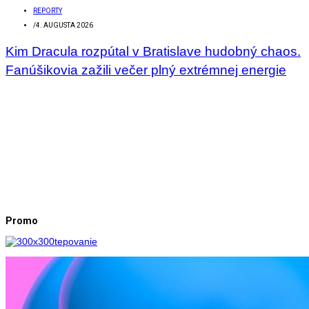
REPORTY
/
4. AUGUSTA 2026
Kim Dracula rozpútal v Bratislave hudobný chaos.
Fanúšikovia zažili večer plný extrémnej energie
Promo