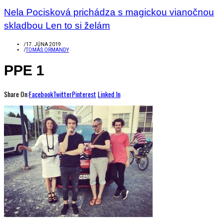
Nela Pocisková prichádza s magickou vianočnou
skladbou Len to si želám
/
17. JÚNA 2019
/
TOMÁŠ ORMANDY
PPE 1
Share On:
Facebook
Twitter
Pinterest
Linked In