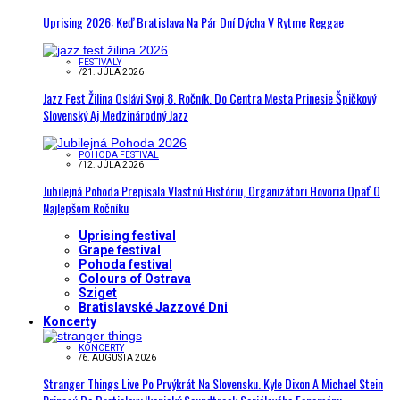
Uprising 2026: Keď Bratislava Na Pár Dní Dýcha V Rytme Reggae
FESTIVALY
/
21. JÚLA 2026
Jazz Fest Žilina Oslávi Svoj 8. Ročník. Do Centra Mesta Prinesie Špičkový
Slovenský Aj Medzinárodný Jazz
POHODA FESTIVAL
/
12. JÚLA 2026
Jubilejná Pohoda Prepísala Vlastnú Históriu, Organizátori Hovoria Opäť O
Najlepšom Ročníku
Uprising festival
Grape festival
Pohoda festival
Colours of Ostrava
Sziget
Bratislavské Jazzové Dni
Koncerty
KONCERTY
/
6. AUGUSTA 2026
Stranger Things Live Po Prvýkrát Na Slovensku. Kyle Dixon A Michael Stein