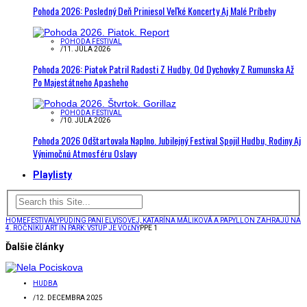
Pohoda 2026: Posledný Deň Priniesol Veľké Koncerty Aj Malé Príbehy
POHODA FESTIVAL
/
11. JÚLA 2026
Pohoda 2026: Piatok Patril Radosti Z Hudby. Od Dychovky Z Rumunska Až
Po Majestátneho Apasheho
POHODA FESTIVAL
/
10. JÚLA 2026
Pohoda 2026 Odštartovala Naplno. Jubilejný Festival Spojil Hudbu, Rodiny Aj
Výnimočnú Atmosféru Oslavy
Playlisty
HOME
FESTIVALY
PUDING PANI ELVISOVEJ, KATARÍNA MÁLIKOVÁ A PAPYLLON ZAHRAJÚ NA
4. ROČNÍKU ART IN PARK: VSTUP JE VOĽNÝ
PPE 1
Ďalšie články
HUDBA
/
12. DECEMBRA 2025