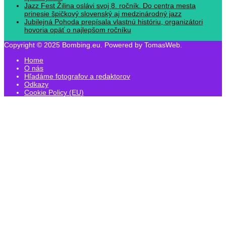
Jazz Fest Žilina oslávi svoj 8. ročník. Do centra mesta
prinesie špičkový slovenský aj medzinárodný jazz
Jubilejná Pohoda prepísala vlastnú históriu, organizátori
hovoria opäť o najlepšom ročníku
Copyright © 2025 Bombing.eu. Powered by TomasWeb.
Home
O nás
Hľadáme fotografov a redaktorov
Odkazy
Cookie Policy (EU)