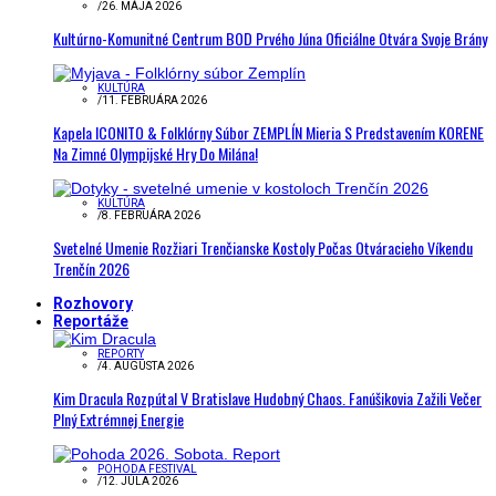
/
26. MÁJA 2026
Kultúrno-Komunitné Centrum BOD Prvého Júna Oficiálne Otvára Svoje Brány
KULTÚRA
/
11. FEBRUÁRA 2026
Kapela ICONITO & Folklórny Súbor ZEMPLÍN Mieria S Predstavením KORENE
Na Zimné Olympijské Hry Do Milána!
KULTÚRA
/
8. FEBRUÁRA 2026
Svetelné Umenie Rozžiari Trenčianske Kostoly Počas Otváracieho Víkendu
Trenčín 2026
Rozhovory
Reportáže
REPORTY
/
4. AUGUSTA 2026
Kim Dracula Rozpútal V Bratislave Hudobný Chaos. Fanúšikovia Zažili Večer
Plný Extrémnej Energie
POHODA FESTIVAL
/
12. JÚLA 2026