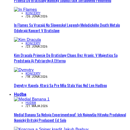
Prinesú Do Bratislavy Ikonický Soundtrack Seriálového Fenoménu
KONCERTY
/
26. JÚNA 2026
In Flames Sa Vracajú Na Slovensko! Legendy Melodického Death Metalu
Odohrajú Koncert V Bratislave
KONCERTY
/
23. JÚNA 2026
Kim Dracula Prinesie Do Bratislavy Chaos Bez Hraníc. V Majesticu Sa
Predstavia Aj Patriarchy A Etterna
KONCERTY
/
18. JÚNA 2026
Dymytry: Kapela, Ktorá Sa Pre Mňa Stala Viac Než Len Hudbou
Hudba
HUDBA
/
21. MÁJA 2026
Medial Banana Sa Neboja Experimentovať: Ich Najnovšiu Hitovku Produkoval
Ikonický Britský Producent Ed Solo