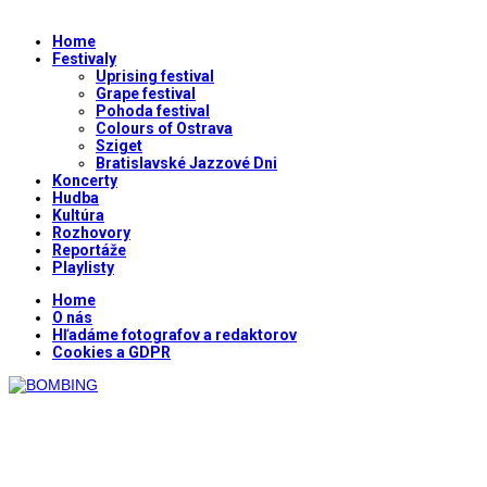
Home
Festivaly
Uprising festival
Grape festival
Pohoda festival
Colours of Ostrava
Sziget
Bratislavské Jazzové Dni
Koncerty
Hudba
Kultúra
Rozhovory
Reportáže
Playlisty
Home
O nás
Hľadáme fotografov a redaktorov
Cookies a GDPR