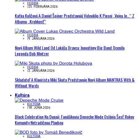
HUDBA
/
25. FEBRUÁRA 2026
Katka Koščová A Daniel Špiner Predstavujú Videoklip K Piesni „Vojna Je…“ Z
Albumu „Krehkosť“
HUDBA
/
9. JANUÁRA 2026
Nový Album Wild Land Od Lukáša Oravca: Inovatívny Big Band Ocenila
Legenda Bob Mintzer
HUDBA
/
2. JANUÁRA 2026
Skladateľ A Klavirista Miki Skuta Predstavuje Nový Album MANTRAS With &
Without Words
Kultúra
KULTÚRA
/
18. JÚNA 2026
Black Celebration Na Dunaji: Fanúšikovia Depeche Mode Oslávia Šesť Rokov
Komunity Netradičnou Plavbou
KULTÚRA