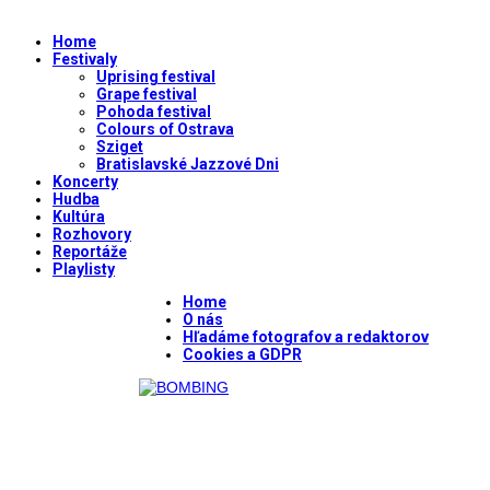
Home
Festivaly
Uprising festival
Grape festival
Pohoda festival
Colours of Ostrava
Sziget
Bratislavské Jazzové Dni
Koncerty
Hudba
Kultúra
Rozhovory
Reportáže
Playlisty
Home
O nás
Hľadáme fotografov a redaktorov
Cookies a GDPR