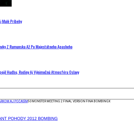
j Malé Príbehy
hovky Z Rumunska Až Po Majestátneho Apasheho
Spojil Hudbu, Rodiny Aj Výnimočnú Atmosféru Oslavy
PARKOM AJ POČASÍM
50 MONSTER MEETING 2 FINAL VERSION FINA BOMBINGX