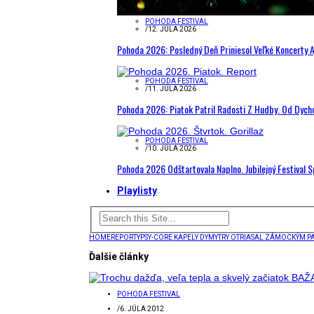
POHODA FESTIVAL
/
12. JÚLA 2026
Pohoda 2026: Posledný Deň Priniesol Veľké Koncerty A
POHODA FESTIVAL
/
11. JÚLA 2026
Pohoda 2026: Piatok Patril Radosti Z Hudby. Od Dyc
POHODA FESTIVAL
/
10. JÚLA 2026
Pohoda 2026 Odštartovala Naplno. Jubilejný Festival 
Playlisty
HOME
REPORTY
PSY-CORE KAPELY DYMYTRY OTRIASAL ZÁMOCKÝM 
Ďalšie články
POHODA FESTIVAL
/
6. JÚLA 2012