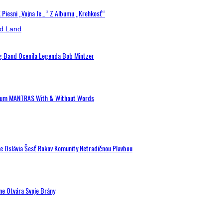
K Piesni „Vojna Je…“ Z Albumu „Krehkosť“
ig Band Ocenila Legenda Bob Mintzer
 Album MANTRAS With & Without Words
de Oslávia Šesť Rokov Komunity Netradičnou Plavbou
ne Otvára Svoje Brány