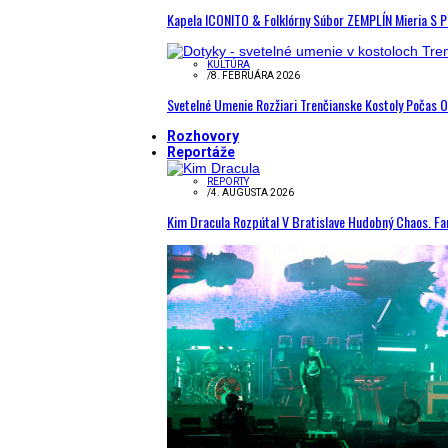
Kapela ICONITO & Folklórny Súbor ZEMPLÍN Mieria S 
KULTÚRA
/
8. FEBRUÁRA 2026
Svetelné Umenie Rozžiari Trenčianske Kostoly Počas 
Rozhovory
Reportáže
REPORTY
/
4. AUGUSTA 2026
Kim Dracula Rozpútal V Bratislave Hudobný Chaos. Fanú