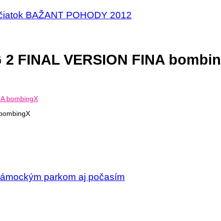
 začiatok BAŽANT POHODY 2012
2 FINAL VERSION FINA bombi
bombingX
 zámockým parkom aj počasím