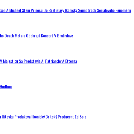
ixon A Michael Stein Prinesú Do Bratislavy Ikonický Soundtrack Seriálového Fenoménu
ého Death Metalu Odohrajú Koncert V Bratislave
V Majesticu Sa Predstavia Aj Patriarchy A Etterna
n Hudbou
u Hitovku Produkoval Ikonický Britský Producent Ed Solo