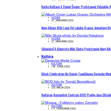
Katka Koščová A Daniel Špiner Predstavujú Videoklip 
HUDBA
/
9. JANUÁRA 2026
Nový Album Wild Land Od Lukáša Oravca: Inovatívny B
HUDBA
/
2. JANUÁRA 2026
Skladateľ A Klavirista Miki Skuta Predstavuje Nový
Kultúra
KULTÚRA
/
18. JÚNA 2026
Black Celebration Na Dunaji: Fanúšikovia Depeche Mo
KULTÚRA
/
26. MÁJA 2026
Kultúrno-Komunitné Centrum BOD Prvého Júna Oficiál
KULTÚRA
/
11. FEBRUÁRA 2026