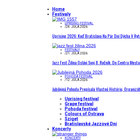
Home
Festivaly
UPRISING FESTIVAL
/
24. JÚLA 2026
Uprising 2026: Keď Bratislava Na Pár Dní Dýcha V R
FESTIVALY
/
21. JÚLA 2026
Jazz Fest Žilina Oslávi Svoj 8. Ročník. Do Centra Mest
POHODA FESTIVAL
/
12. JÚLA 2026
Jubilejná Pohoda Prepísala Vlastnú Históriu, Organizá
Uprising festival
Grape festival
Pohoda festival
Colours of Ostrava
Sziget
Bratislavské Jazzové Dni
Koncerty
KONCERTY