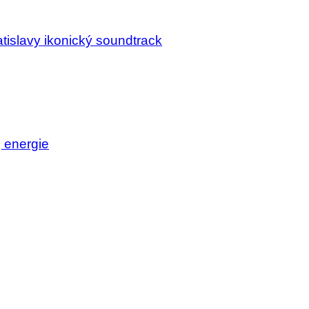
tislavy ikonický soundtrack
j energie