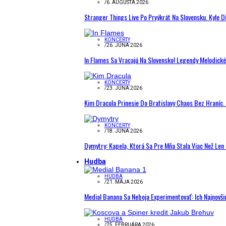
/
6. AUGUSTA 2026
Stranger Things Live Po Prvýkrát Na Slovensku. Kyle D
KONCERTY
/
26. JÚNA 2026
In Flames Sa Vracajú Na Slovensko! Legendy Melodick
KONCERTY
/
23. JÚNA 2026
Kim Dracula Prinesie Do Bratislavy Chaos Bez Hraníc. 
KONCERTY
/
18. JÚNA 2026
Dymytry: Kapela, Ktorá Sa Pre Mňa Stala Viac Než Le
Hudba
HUDBA
/
21. MÁJA 2026
Medial Banana Sa Neboja Experimentovať: Ich Najnovši
HUDBA
/
25. FEBRUÁRA 2026