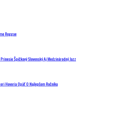
ytme Reggae
a Prinesie Špičkový Slovenský Aj Medzinárodný Jazz
tori Hovoria Opäť O Najlepšom Ročníku