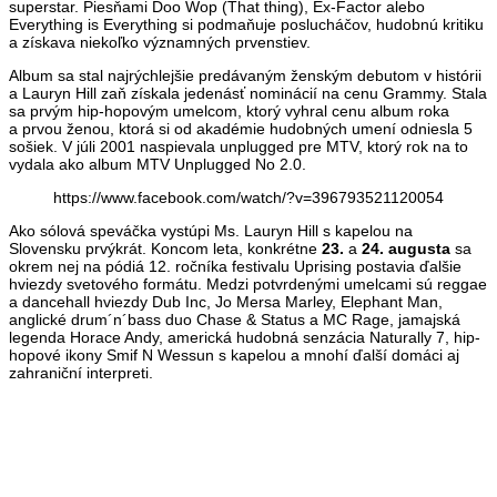
superstar. Piesňami Doo Wop (That thing), Ex-Factor alebo
Everything is Everything si podmaňuje poslucháčov, hudobnú kritiku
a získava niekoľko významných prvenstiev.
Album sa stal najrýchlejšie predávaným ženským debutom v histórii
a Lauryn Hill zaň získala jedenásť nominácií na cenu Grammy. Stala
sa prvým hip-hopovým umelcom, ktorý vyhral cenu album roka
a prvou ženou, ktorá si od akadémie hudobných umení odniesla 5
sošiek. V júli 2001 naspievala unplugged pre MTV, ktorý rok na to
vydala ako album MTV Unplugged No 2.0.
https://www.facebook.com/watch/?v=396793521120054
Ako sólová speváčka vystúpi Ms. Lauryn Hill s kapelou na
Slovensku prvýkrát. Koncom leta, konkrétne
23.
a
24. augusta
sa
okrem nej na pódiá 12. ročníka festivalu Uprising postavia ďalšie
hviezdy svetového formátu. Medzi potvrdenými umelcami sú reggae
a dancehall hviezdy Dub Inc, Jo Mersa Marley, Elephant Man,
anglické drum´n´bass duo Chase & Status a MC Rage, jamajská
legenda Horace Andy, americká hudobná senzácia Naturally 7, hip-
hopové ikony Smif N Wessun s kapelou a mnohí ďalší domáci aj
zahraniční interpreti.