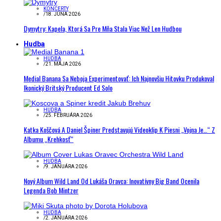
KONCERTY
/
18. JÚNA 2026
Dymytry: Kapela, Ktorá Sa Pre Mňa Stala Viac Než Len Hudbou
Hudba
HUDBA
/
21. MÁJA 2026
Medial Banana Sa Neboja Experimentovať: Ich Najnovšiu Hitovku Produkoval
Ikonický Britský Producent Ed Solo
HUDBA
/
25. FEBRUÁRA 2026
Katka Koščová A Daniel Špiner Predstavujú Videoklip K Piesni „Vojna Je…“ Z
Albumu „Krehkosť“
HUDBA
/
9. JANUÁRA 2026
Nový Album Wild Land Od Lukáša Oravca: Inovatívny Big Band Ocenila
Legenda Bob Mintzer
HUDBA
/
2. JANUÁRA 2026