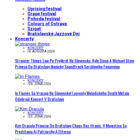
Uprising festival
Grape festival
Pohoda festival
Colours of Ostrava
Sziget
Bratislavské Jazzové Dni
Koncerty
KONCERTY
/
6. AUGUSTA 2026
Stranger Things Live Po Prvýkrát Na Slovensku. Kyle Dixon A Michael Stein
Prinesú Do Bratislavy Ikonický Soundtrack Seriálového Fenoménu
KONCERTY
/
26. JÚNA 2026
In Flames Sa Vracajú Na Slovensko! Legendy Melodického Death Metalu
Odohrajú Koncert V Bratislave
KONCERTY
/
23. JÚNA 2026
Kim Dracula Prinesie Do Bratislavy Chaos Bez Hraníc. V Majesticu Sa
Predstavia Aj Patriarchy A Etterna