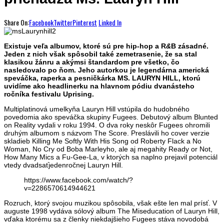
Share On:
Facebook
Twitter
Pinterest
Linked In
Existuje veľa albumov, ktoré sú pre hip-hop a R
&
B zásadné.
Jeden z nich však spôsobil také zemetrasenie, že sa stal
klasikou žánru a akýmsi štandardom pre všetko, čo
nasledovalo po ňom. Jeho autorkou je legendárna americká
speváčka, raperka a pesničkárka MS. LAURYN HILL, ktorú
uvidíme ako headlinerku na hlavnom pódiu dvanásteho
ročníka festivalu Uprising.
Multiplatinová umelkyňa Lauryn Hill vstúpila do hudobného
povedomia ako speváčka skupiny Fugees. Debutový album Blunted
on Reality vydali v roku 1994. O dva roky neskôr Fugees ohromili
druhým albumom s názvom The Score. Preslávili ho cover verzie
skladieb Killing Me Softly With His Song od Roberty Flack a No
Woman, No Cry od Boba Marleyho, ale aj megahity Ready or Not,
How Many Mics a Fu-Gee-La, v ktorých sa naplno prejavil potenciál
vtedy dvadsaťjedenročnej Lauryn Hill.
https://www.facebook.com/watch/?
v=2286570614944621
Rozruch, ktorý svojou muzikou spôsobila, však ešte len mal prísť. V
auguste 1998 vydáva sólový album The Miseducation of Lauryn Hill,
vďaka ktorému sa z členky niekdajšieho Fugees stáva novodobá