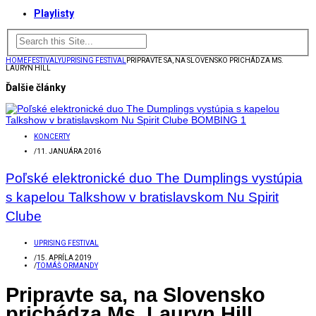
Playlisty
HOME
FESTIVALY
UPRISING FESTIVAL
PRIPRAVTE SA, NA SLOVENSKO PRICHÁDZA MS.
LAURYN HILL
Ďalšie články
KONCERTY
/
11. JANUÁRA 2016
Poľské elektronické duo The Dumplings vystúpia
s kapelou Talkshow v bratislavskom Nu Spirit
Clube
UPRISING FESTIVAL
/
15. APRÍLA 2019
/
TOMÁŠ ORMANDY
Pripravte sa, na Slovensko
prichádza Ms. Lauryn Hill