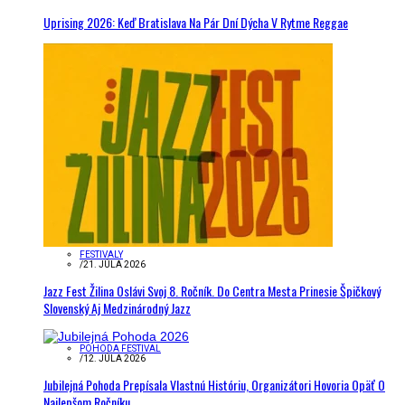
Uprising 2026: Keď Bratislava Na Pár Dní Dýcha V Rytme Reggae
FESTIVALY
/
21. JÚLA 2026
Jazz Fest Žilina Oslávi Svoj 8. Ročník. Do Centra Mesta Prinesie Špičkový
Slovenský Aj Medzinárodný Jazz
POHODA FESTIVAL
/
12. JÚLA 2026
Jubilejná Pohoda Prepísala Vlastnú Históriu, Organizátori Hovoria Opäť O
Najlepšom Ročníku