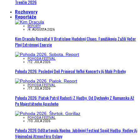
Trenčín 2026
Rozhovory
Reportáže
REPORTY
/
4. AUGUSTA 2026
Kim Dracula Rozpútal V Bratislave Hudobný Chaos. Fanúšikovia Zažili Večer
Plný Extrémnej Energie
POHODA FESTIVAL
/
12. JÚLA 2026
Pohoda 2026: Posledný Deň Priniesol Veľké Koncerty Aj Malé Príbehy
POHODA FESTIVAL
/
11. JÚLA 2026
Pohoda 2026: Piatok Patril Radosti Z Hudby. Od Dychovky Z Rumunska Až
Po Majestátneho Apasheho
POHODA FESTIVAL
/
10. JÚLA 2026
Pohoda 2026 Odštartovala Naplno. Jubilejný Festival Spojil Hudbu, Rodiny Aj
Výnimočnú Atmosféru Oslavy