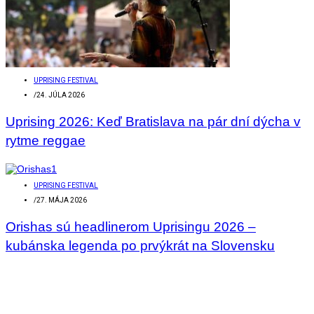
UPRISING FESTIVAL
/
24. JÚLA 2026
Uprising 2026: Keď Bratislava na pár dní dýcha v
rytme reggae
UPRISING FESTIVAL
/
27. MÁJA 2026
Orishas sú headlinerom Uprisingu 2026 –
kubánska legenda po prvýkrát na Slovensku