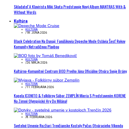
Skladateľ A Klavirista Miki Skuta Predstavuje Nový Album MANTRAS With &
Without Words
Kultúra
KULTÚRA
/
18. JÚNA 2026
Black Celebration Na Dunaji: Fanúšikovia Depeche Mode Oslávia Šesť Rokov
Komunity Netradičnou Plavbou
KULTÚRA
/
26. MÁJA 2026
Kultúrno-Komunitné Centrum BOD Prvého Júna Oficiálne Otvára Svoje Brány
KULTÚRA
/
11. FEBRUÁRA 2026
Kapela ICONITO & Folklórny Súbor ZEMPLÍN Mieria S Predstavením KORENE
Na Zimné Olympijské Hry Do Milána!
KULTÚRA
/
8. FEBRUÁRA 2026
Svetelné Umenie Rozžiari Trenčianske Kostoly Počas Otváracieho Víkendu