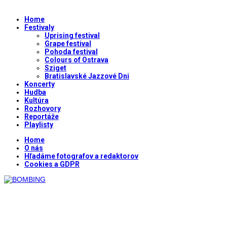
Home
Festivaly
Uprising festival
Grape festival
Pohoda festival
Colours of Ostrava
Sziget
Bratislavské Jazzové Dni
Koncerty
Hudba
Kultúra
Rozhovory
Reportáže
Playlisty
Home
O nás
Hľadáme fotografov a redaktorov
Cookies a GDPR