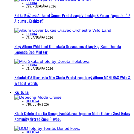
HUDBA
/
25. FEBRUÁRA 2026
Katka Koščová A Daniel Špiner Predstavujú Videoklip K Piesni „Vojna Je…“ Z
Albumu „Krehkosť“
HUDBA
/
9. JANUÁRA 2026
Nový Album Wild Land Od Lukáša Oravca: Inovatívny Big Band Ocenila
Legenda Bob Mintzer
HUDBA
/
2. JANUÁRA 2026
Skladateľ A Klavirista Miki Skuta Predstavuje Nový Album MANTRAS With &
Without Words
Kultúra
KULTÚRA
/
18. JÚNA 2026
Black Celebration Na Dunaji: Fanúšikovia Depeche Mode Oslávia Šesť Rokov
Komunity Netradičnou Plavbou
KULTÚRA