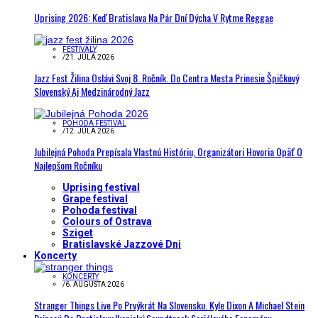
Uprising 2026: Keď Bratislava Na Pár Dní Dýcha V Rytme Reggae
FESTIVALY
/
21. JÚLA 2026
Jazz Fest Žilina Oslávi Svoj 8. Ročník. Do Centra Mesta Prinesie Špičkový
Slovenský Aj Medzinárodný Jazz
POHODA FESTIVAL
/
12. JÚLA 2026
Jubilejná Pohoda Prepísala Vlastnú Históriu, Organizátori Hovoria Opäť O
Najlepšom Ročníku
Uprising festival
Grape festival
Pohoda festival
Colours of Ostrava
Sziget
Bratislavské Jazzové Dni
Koncerty
KONCERTY
/
6. AUGUSTA 2026
Stranger Things Live Po Prvýkrát Na Slovensku. Kyle Dixon A Michael Stein