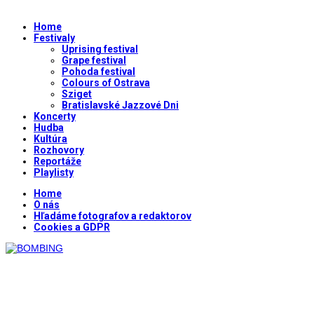
Home
Festivaly
Uprising festival
Grape festival
Pohoda festival
Colours of Ostrava
Sziget
Bratislavské Jazzové Dni
Koncerty
Hudba
Kultúra
Rozhovory
Reportáže
Playlisty
Home
O nás
Hľadáme fotografov a redaktorov
Cookies a GDPR