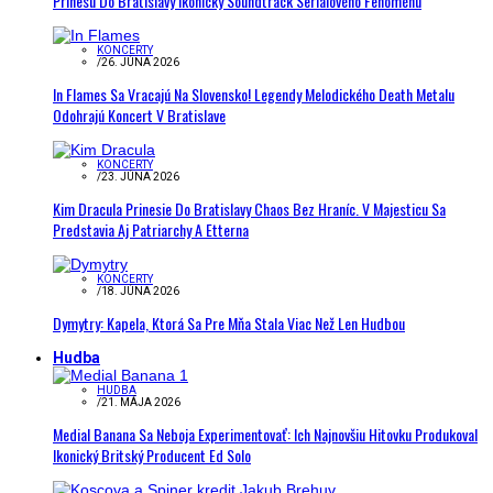
Prinesú Do Bratislavy Ikonický Soundtrack Seriálového Fenoménu
KONCERTY
/
26. JÚNA 2026
In Flames Sa Vracajú Na Slovensko! Legendy Melodického Death Metalu
Odohrajú Koncert V Bratislave
KONCERTY
/
23. JÚNA 2026
Kim Dracula Prinesie Do Bratislavy Chaos Bez Hraníc. V Majesticu Sa
Predstavia Aj Patriarchy A Etterna
KONCERTY
/
18. JÚNA 2026
Dymytry: Kapela, Ktorá Sa Pre Mňa Stala Viac Než Len Hudbou
Hudba
HUDBA
/
21. MÁJA 2026
Medial Banana Sa Neboja Experimentovať: Ich Najnovšiu Hitovku Produkoval
Ikonický Britský Producent Ed Solo