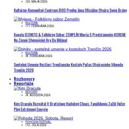
/
26. MÁJA 2026
Kultúrno-Komunitné Centrum BOD Prvého Júna Oficiálne Otvára Svoje Brány
KULTÚRA
/
11. FEBRUÁRA 2026
Kapela ICONITO & Folklórny Súbor ZEMPLÍN Mieria S Predstavením KORENE
Na Zimné Olympijské Hry Do Milána!
KULTÚRA
/
8. FEBRUÁRA 2026
Svetelné Umenie Rozžiari Trenčianske Kostoly Počas Otváracieho Víkendu
Trenčín 2026
Rozhovory
Reportáže
REPORTY
/
4. AUGUSTA 2026
Kim Dracula Rozpútal V Bratislave Hudobný Chaos. Fanúšikovia Zažili Večer
Plný Extrémnej Energie
POHODA FESTIVAL
/
12. JÚLA 2026