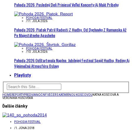
Pohoda 2026: Posledný Deň Priniesol Veľké Koncerty Aj Malé Príbehy
POHODA FESTIVAL
/
11. JÚLA 2026
Pohoda 2026: Piatok Patril Radosti Z Hudby. Od Dychovky Z Rumunska Až
Po Majestátneho Apasheho
POHODA FESTIVAL
/
10. JÚLA 2026
Pohoda 2026 Odštartovala Naplno. Jubilejný Festival Spojil Hudbu, Rodiny Aj
Výnimočnú Atmosféru Oslavy
Playlisty
HOME
REPORTY
PREDVIANOČNÝ VEČER S KATARÍNOU KOŠČOVOU
KATKA KOŠČOVÁ A
VERONIKA HUSOVSKÁ
Ďalšie články
POHODA FESTIVAL
/
1. JÚNA 2018