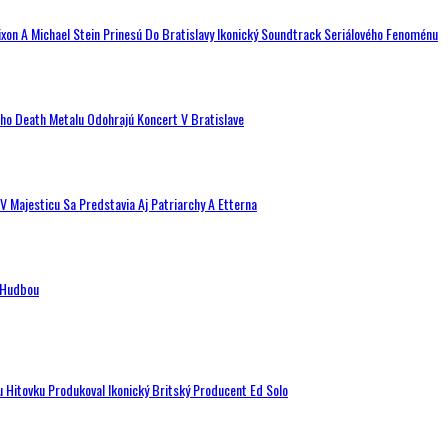
ixon A Michael Stein Prinesú Do Bratislavy Ikonický Soundtrack Seriálového Fenoménu
ého Death Metalu Odohrajú Koncert V Bratislave
V Majesticu Sa Predstavia Aj Patriarchy A Etterna
n Hudbou
u Hitovku Produkoval Ikonický Britský Producent Ed Solo