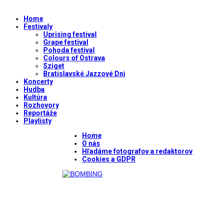
Home
Festivaly
Uprising festival
Grape festival
Pohoda festival
Colours of Ostrava
Sziget
Bratislavské Jazzové Dni
Koncerty
Hudba
Kultúra
Rozhovory
Reportáže
Playlisty
Home
O nás
Hľadáme fotografov a redaktorov
Cookies a GDPR