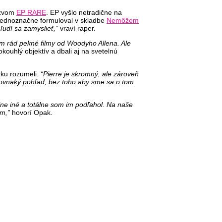
ázvom
EP RARE
. EP vyšlo netradične na
r jednoznačne formuloval v skladbe
Nemôžem
ľudí sa zamyslieť,”
vraví raper.
ám rád pekné filmy od Woodyho Allena. Ale
rokouhlý objektív a dbali aj na svetelnú
tku rozumeli.
“Pierre je skromný, ale zároveň
 rovnaký pohľad, bez toho aby sme sa o tom
lne iné a totálne som im podľahol. Na naše
om,”
hovorí Opak.