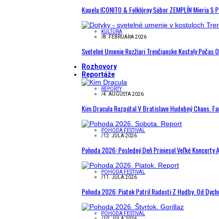
Kapela ICONITO & Folklórny Súbor ZEMPLÍN Mieria S 
KULTÚRA
/
8. FEBRUÁRA 2026
Svetelné Umenie Rozžiari Trenčianske Kostoly Počas 
Rozhovory
Reportáže
REPORTY
/
4. AUGUSTA 2026
Kim Dracula Rozpútal V Bratislave Hudobný Chaos. Fanú
POHODA FESTIVAL
/
12. JÚLA 2026
Pohoda 2026: Posledný Deň Priniesol Veľké Koncerty A
POHODA FESTIVAL
/
11. JÚLA 2026
Pohoda 2026: Piatok Patril Radosti Z Hudby. Od Dyc
POHODA FESTIVAL
/
10. JÚLA 2026