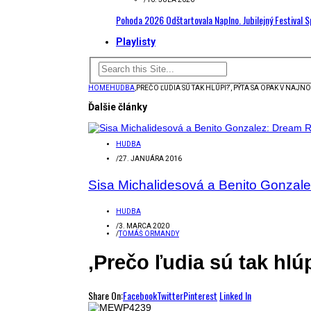
Pohoda 2026 Odštartovala Naplno. Jubilejný Festival 
Playlisty
HOME
HUDBA
‚PREČO ĽUDIA SÚ TAK HLÚPI?‘, PÝTA SA OPAK V NAJ
Ďalšie články
HUDBA
/
27. JANUÁRA 2016
Sisa Michalidesová a Benito Gonza
HUDBA
/
3. MARCA 2020
/
TOMÁŠ ORMANDY
‚Prečo ľudia sú tak hl
Share On:
Facebook
Twitter
Pinterest
Linked In