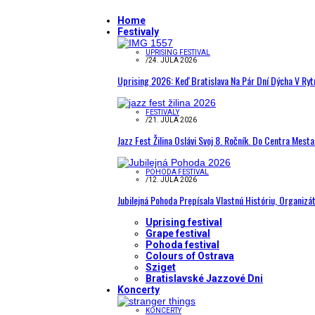
Home
Festivaly
UPRISING FESTIVAL
/
24. JÚLA 2026
Uprising 2026: Keď Bratislava Na Pár Dní Dýcha V R
FESTIVALY
/
21. JÚLA 2026
Jazz Fest Žilina Oslávi Svoj 8. Ročník. Do Centra Mest
POHODA FESTIVAL
/
12. JÚLA 2026
Jubilejná Pohoda Prepísala Vlastnú Históriu, Organizá
Uprising festival
Grape festival
Pohoda festival
Colours of Ostrava
Sziget
Bratislavské Jazzové Dni
Koncerty
KONCERTY