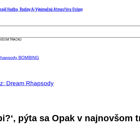
Spojil Hudbu, Rodiny Aj Výnimočnú Atmosféru Oslavy
NOVŠOM TRACKU
lez: Dream Rhapsody
úpi?‘, pýta sa Opak v najnovšom 