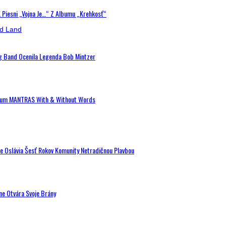
K Piesni „Vojna Je…“ Z Albumu „Krehkosť“
ig Band Ocenila Legenda Bob Mintzer
 Album MANTRAS With & Without Words
de Oslávia Šesť Rokov Komunity Netradičnou Plavbou
ne Otvára Svoje Brány