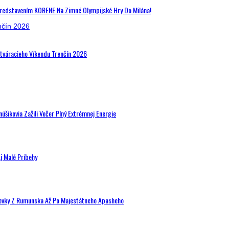
Predstavením KORENE Na Zimné Olympijské Hry Do Milána!
Otváracieho Víkendu Trenčín 2026
šikovia Zažili Večer Plný Extrémnej Energie
j Malé Príbehy
hovky Z Rumunska Až Po Majestátneho Apasheho