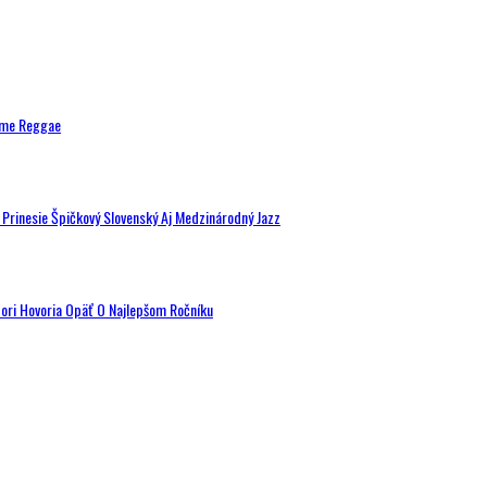
ytme Reggae
a Prinesie Špičkový Slovenský Aj Medzinárodný Jazz
tori Hovoria Opäť O Najlepšom Ročníku