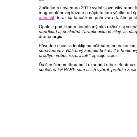
Začiatkom novembra 2019 vydal slovenský raper 
magnetofónovej kazete a nájdete tam všetko od špi
odpustiť
, teraz sa fanúšikom prihovára ďalším pos
Opak je pod klipom podpísaný ako režisér aj scená
napríklad aj posledná Tarantinovka je silný vizuáln
dramaturgiu.
Pôvodne chcel videoklip natočiť sám, no nakoniec p
sebavedomý. Náš prvý kontakt bol asi 2,5 hodinový
predtým vôbec rozprávali,”
opisuje raper.
Ďalším členom tímu bol Lexaurin Luthor. Beatmak
spoločné EP RARE som si ich vybral, pretože zneli