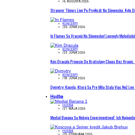
/
6. AUGUSTA 2026
Stranger Things Live Po Prvýkrát Na Slovensku. Kyle D
KONCERTY
/
26. JÚNA 2026
In Flames Sa Vracajú Na Slovensko! Legendy Melodick
KONCERTY
/
23. JÚNA 2026
Kim Dracula Prinesie Do Bratislavy Chaos Bez Hraníc. 
KONCERTY
/
18. JÚNA 2026
Dymytry: Kapela, Ktorá Sa Pre Mňa Stala Viac Než Le
Hudba
HUDBA
/
21. MÁJA 2026
Medial Banana Sa Neboja Experimentovať: Ich Najnovši
HUDBA
/
25. FEBRUÁRA 2026