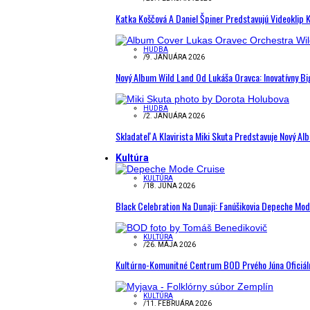
Katka Koščová A Daniel Špiner Predstavujú Videoklip 
HUDBA
/
9. JANUÁRA 2026
Nový Album Wild Land Od Lukáša Oravca: Inovatívny B
HUDBA
/
2. JANUÁRA 2026
Skladateľ A Klavirista Miki Skuta Predstavuje Nový
Kultúra
KULTÚRA
/
18. JÚNA 2026
Black Celebration Na Dunaji: Fanúšikovia Depeche Mo
KULTÚRA
/
26. MÁJA 2026
Kultúrno-Komunitné Centrum BOD Prvého Júna Oficiál
KULTÚRA
/
11. FEBRUÁRA 2026