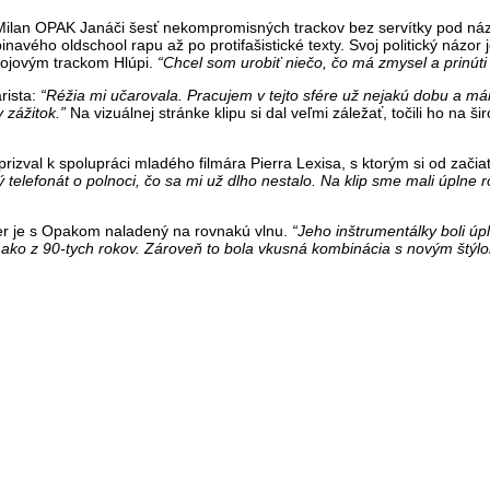
Milan OPAK Janáči šesť nekompromisných trackov bez servítky pod n
navého oldschool rapu až po protifašistické texty. Svoj politický názo
tojovým trackom Hlúpi.
“Chcel som urobiť niečo, čo má zmysel a prinúti 
rista:
“Réžia mi učarovala. Pracujem v tejto sfére už nejakú dobu a m
y zážitok.”
Na vizuálnej stránke klipu si dal veľmi záležať, točili ho na ši
rizval k spolupráci mladého filmára Pierra Lexisa, s ktorým si od začia
 telefonát o polnoci, čo sa mi už dlho nestalo. Na klip sme mali úplne
er je s Opakom naladený na rovnakú vlnu.
“Jeho inštrumentálky boli úp
 ako z 90-tych rokov. Zároveň to bola vkusná kombinácia s novým štýl