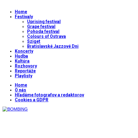
Home
Festivaly
Uprising festival
Grape festival
Pohoda festival
Colours of Ostrava
Sziget
Bratislavské Jazzové Dni
Koncerty
Hudba
Kultúra
Rozhovory
Reportáže
Playlisty
Home
O nás
Hľadáme fotografov a redaktorov
Cookies a GDPR