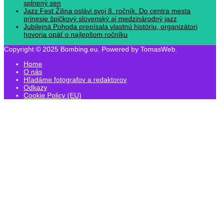
splnený sen
Jazz Fest Žilina oslávi svoj 8. ročník. Do centra mesta
prinesie špičkový slovenský aj medzinárodný jazz
Jubilejná Pohoda prepísala vlastnú históriu, organizátori
hovoria opäť o najlepšom ročníku
Copyright © 2025 Bombing.eu. Powered by TomasWeb.
Home
O nás
Hľadáme fotografov a redaktorov
Odkazy
Cookie Policy (EU)