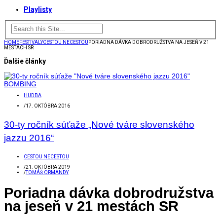
Playlisty
HOME
FESTIVALY
CESTOU NECESTOU
PORIADNA DÁVKA DOBRODRUŽSTVA NA JESEŇ V 21
MESTÁCH SR
Ďalšie články
HUDBA
/
17. OKTÓBRA 2016
30-ty ročník súťaže „Nové tváre slovenského
jazzu 2016“
CESTOU NECESTOU
/
21. OKTÓBRA 2019
/
TOMÁŠ ORMANDY
Poriadna dávka dobrodružstva
na jeseň v 21 mestách SR