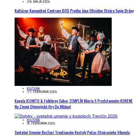
/
26. MÁJA 2026
Kultúrno-Komunitné Centrum BOD Prvého Júna Oficiálne Otvára Svoje Brány
KULTÚRA
/
11. FEBRUÁRA 2026
Kapela ICONITO & Folklórny Súbor ZEMPLÍN Mieria S Predstavením KORENE
Na Zimné Olympijské Hry Do Milána!
KULTÚRA
/
8. FEBRUÁRA 2026
Svetelné Umenie Rozžiari Trenčianske Kostoly Počas Otváracieho Víkendu