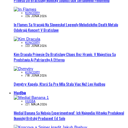
Prinesú Do Bratislavy Ikonický Soundtrack Seriálového Fenoménu
KONCERTY
/
26. JÚNA 2026
In Flames Sa Vracajú Na Slovensko! Legendy Melodického Death Metalu
Odohrajú Koncert V Bratislave
KONCERTY
/
23. JÚNA 2026
Kim Dracula Prinesie Do Bratislavy Chaos Bez Hraníc. V Majesticu Sa
Predstavia Aj Patriarchy A Etterna
KONCERTY
/
18. JÚNA 2026
Dymytry: Kapela, Ktorá Sa Pre Mňa Stala Viac Než Len Hudbou
Hudba
HUDBA
/
21. MÁJA 2026
Medial Banana Sa Neboja Experimentovať: Ich Najnovšiu Hitovku Produkoval
Ikonický Britský Producent Ed Solo