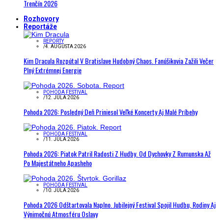
Trenčín 2026
Rozhovory
Reportáže
REPORTY
/
4. AUGUSTA 2026
Kim Dracula Rozpútal V Bratislave Hudobný Chaos. Fanúšikovia Zažili Večer
Plný Extrémnej Energie
POHODA FESTIVAL
/
12. JÚLA 2026
Pohoda 2026: Posledný Deň Priniesol Veľké Koncerty Aj Malé Príbehy
POHODA FESTIVAL
/
11. JÚLA 2026
Pohoda 2026: Piatok Patril Radosti Z Hudby. Od Dychovky Z Rumunska Až
Po Majestátneho Apasheho
POHODA FESTIVAL
/
10. JÚLA 2026
Pohoda 2026 Odštartovala Naplno. Jubilejný Festival Spojil Hudbu, Rodiny Aj
Výnimočnú Atmosféru Oslavy