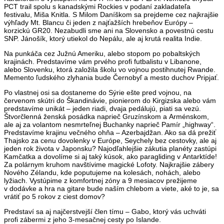
PCT trail spolu s kanadskými Rockies v podaní zakladateľa
festivalu, Miša Knitla. S Milom Daníškom sa prejdeme cez najkrajšie
výhľady Mt. Blancu či jeden z najťažších hrebeňov Európy –
korzickú GR20. Nezabudli sme ani na Slovensko a povestnú cestu
SNP. Jánošík, ktorý utiekol do Nepálu, ale aj krutá realita Indie.
Na punkáča cez Južnú Ameriku, alebo stopom po pobaltských
krajinách. Predstavíme vám prvého profi futbalistu v Libanone,
alebo Slovenku, ktorá založila školu vo vojnou postihnutej Rwande.
Memento ľudského zlyhania bude Černobyľ a mesto duchov Pripjať.
Po vlastnej osi sa dostaneme do Sýrie ešte pred vojnou, na
červenom skútri do Škandinávie, pionierom do Kirgizska alebo vám
predstavíme unikát – jeden riadi, dvaja pedálujú, piati sa vezú.
Štvorčlenná ženská posádka naprieč Gruzínskom a Arménskom,
ale aj za volantom nesmrteľnej Buchanky naprieč Pamír „highway“.
Predstavíme krajinu večného ohňa – Azerbajdžan. Ako sa dá prežiť
Thajsko za cenu dovolenky v Európe, Seychely bez cestovky, ale aj
jeden rok života v Japonsku? Najodľahlejšie zákutia planéty zastúpi
Kamčatka a dovolíme si aj taký kúsok, ako paragliding v Antarktíde!
Za polárnym kruhom navštívime magické Lofoty. Najkrajšie zábery
Nového Zélandu, kde poputujeme na kolesách, nohách, alebo
lyžiach. Vystúpime z komfortnej zóny a 9 mesiacov prežijeme
v dodávke a hra na gitare bude naším chlebom a viete, aké to je, sa
vrátiť po 5 rokov z ciest domov?
Predstaví sa aj najčerstvejší člen tímu – Gabo, ktorý vás uchváti
profi zábermi z jeho 3-mesačnej cesty po Islande.