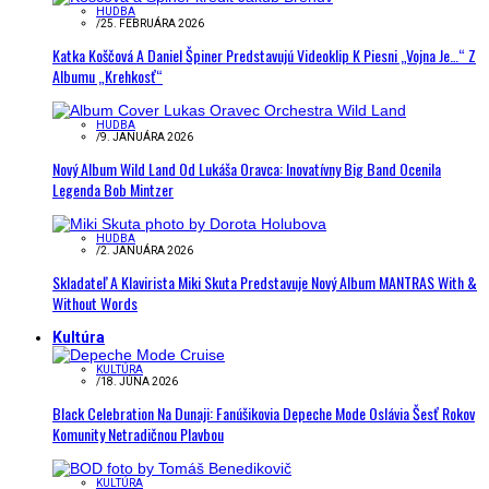
HUDBA
/
25. FEBRUÁRA 2026
Katka Koščová A Daniel Špiner Predstavujú Videoklip K Piesni „Vojna Je…“ Z
Albumu „Krehkosť“
HUDBA
/
9. JANUÁRA 2026
Nový Album Wild Land Od Lukáša Oravca: Inovatívny Big Band Ocenila
Legenda Bob Mintzer
HUDBA
/
2. JANUÁRA 2026
Skladateľ A Klavirista Miki Skuta Predstavuje Nový Album MANTRAS With &
Without Words
Kultúra
KULTÚRA
/
18. JÚNA 2026
Black Celebration Na Dunaji: Fanúšikovia Depeche Mode Oslávia Šesť Rokov
Komunity Netradičnou Plavbou
KULTÚRA