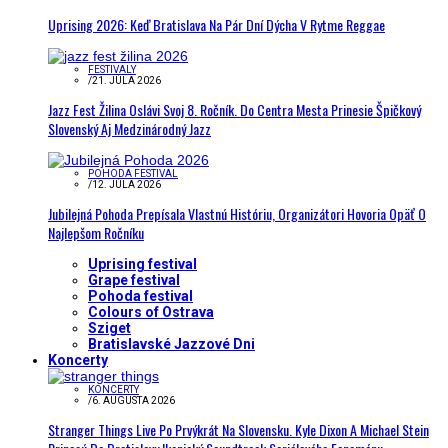
Uprising 2026: Keď Bratislava Na Pár Dní Dýcha V Rytme Reggae
FESTIVALY
/
21. JÚLA 2026
Jazz Fest Žilina Oslávi Svoj 8. Ročník. Do Centra Mesta Prinesie Špičkový
Slovenský Aj Medzinárodný Jazz
POHODA FESTIVAL
/
12. JÚLA 2026
Jubilejná Pohoda Prepísala Vlastnú Históriu, Organizátori Hovoria Opäť O
Najlepšom Ročníku
Uprising festival
Grape festival
Pohoda festival
Colours of Ostrava
Sziget
Bratislavské Jazzové Dni
Koncerty
KONCERTY
/
6. AUGUSTA 2026
Stranger Things Live Po Prvýkrát Na Slovensku. Kyle Dixon A Michael Stein