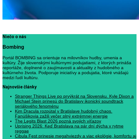
Niečo o nás
Bombing
Portál BOMBING sa orientuje na milovníkov hudby, umenia a
kultúry. Žije slovenskými kultúrnymi podujatiami, z ktorých prináša
reportáže, doplnené o zaujímavosti a aktuality z hudobného a
kultúrneho života. Podporuje iniciatívy a podujatia, ktoré vnášajú
medzi ľudí kultúru.
Najnovšie články
Stranger Things Live po prvýkrát na Slovensku. Kyle Dixon a
Michael Stein prinesú do Bratislavy ikonický soundtrack
seriálového fenoménu
Kim Dracula rozpútal v Bratislave hudobný chaos.
Fanúšikovia zažili večer plný extrémnej energie
The Legits Blast 2026 pozná svojich víťazov
Uprising 2026: Keď Bratislava na pár dní dýcha v rytme
reggae
Cibula Fest prinesie megahviezdy a viac ekológie, komfortu aj