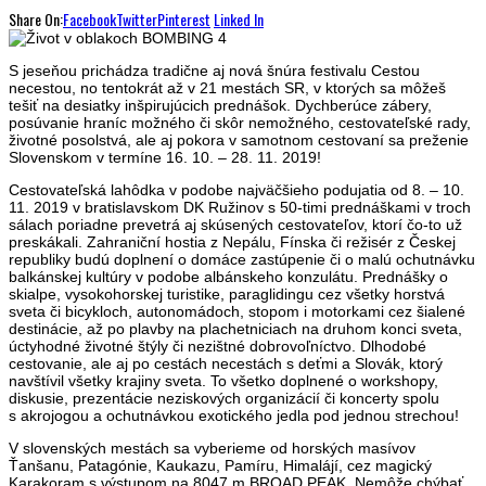
Share On:
Facebook
Twitter
Pinterest
Linked In
S jeseňou prichádza tradične aj nová šnúra festivalu Cestou
necestou, no tentokrát až v 21 mestách SR, v ktorých sa môžeš
tešiť na desiatky inšpirujúcich prednášok. Dychberúce zábery,
posúvanie hraníc možného či skôr nemožného, cestovateľské rady,
životné posolstvá, ale aj pokora v samotnom cestovaní sa preženie
Slovenskom v termíne 16. 10. – 28. 11. 2019!
Cestovateľská lahôdka v podobe najväčšieho podujatia od 8. – 10.
11. 2019 v bratislavskom DK Ružinov s 50-timi prednáškami v troch
sálach poriadne prevetrá aj skúsených cestovateľov, ktorí čo-to už
preskákali. Zahraniční hostia z Nepálu, Fínska či režisér z Českej
republiky budú doplnení o domáce zastúpenie či o malú ochutnávku
balkánskej kultúry v podobe albánskeho konzulátu. Prednášky o
skialpe, vysokohorskej turistike, paraglidingu cez všetky horstvá
sveta či bicykloch, autonomádoch, stopom i motorkami cez šialené
destinácie, až po plavby na plachetniciach na druhom konci sveta,
úctyhodné životné štýly či nezištné dobrovoľníctvo. Dlhodobé
cestovanie, ale aj po cestách necestách s deťmi a Slovák, ktorý
navštívil všetky krajiny sveta. To všetko doplnené o workshopy,
diskusie, prezentácie neziskových organizácií či koncerty spolu
s akrojogou a ochutnávkou exotického jedla pod jednou strechou!
V slovenských mestách sa vyberieme od horských masívov
Ťanšanu, Patagónie, Kaukazu, Pamíru, Himalájí, cez magický
Karakoram s výstupom na 8047 m BROAD PEAK. Nemôže chýbať