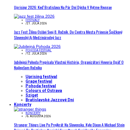
Uprising 2026: Keď Bratislava Na Pár Dní Dýcha V Rytme Reggae
FESTIVALY
/
21. JÚLA 2026
Jazz Fest Žilina Oslávi Svoj 8. Ročník. Do Centra Mesta Prinesie Špičkový
Slovenský Aj Medzinárodný Jazz
POHODA FESTIVAL
/
12. JÚLA 2026
Jubilejná Pohoda Prepísala Vlastnú Históriu, Organizátori Hovoria Opäť O
Najlepšom Ročníku
Uprising festival
Grape festival
Pohoda festival
Colours of Ostrava
Sziget
Bratislavské Jazzové Dni
Koncerty
KONCERTY
/
6. AUGUSTA 2026
Stranger Things Live Po Prvýkrát Na Slovensku. Kyle Dixon A Michael Stein