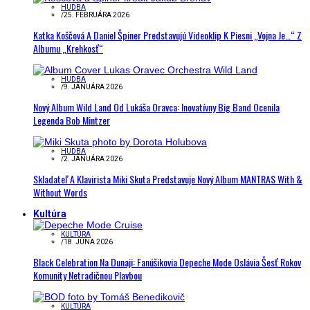
HUDBA
/
25. FEBRUÁRA 2026
Katka Koščová A Daniel Špiner Predstavujú Videoklip K Piesni „Vojna Je…“ Z
Albumu „Krehkosť“
HUDBA
/
9. JANUÁRA 2026
Nový Album Wild Land Od Lukáša Oravca: Inovatívny Big Band Ocenila
Legenda Bob Mintzer
HUDBA
/
2. JANUÁRA 2026
Skladateľ A Klavirista Miki Skuta Predstavuje Nový Album MANTRAS With &
Without Words
Kultúra
KULTÚRA
/
18. JÚNA 2026
Black Celebration Na Dunaji: Fanúšikovia Depeche Mode Oslávia Šesť Rokov
Komunity Netradičnou Plavbou
KULTÚRA