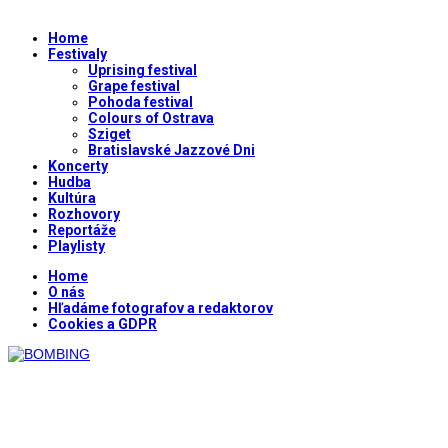
Home
Festivaly
Uprising festival
Grape festival
Pohoda festival
Colours of Ostrava
Sziget
Bratislavské Jazzové Dni
Koncerty
Hudba
Kultúra
Rozhovory
Reportáže
Playlisty
Home
O nás
Hľadáme fotografov a redaktorov
Cookies a GDPR