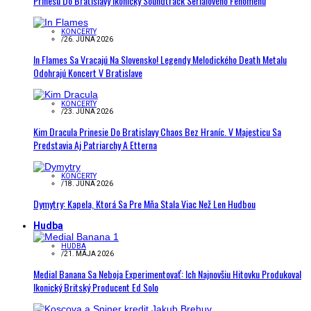
Prinesú Do Bratislavy Ikonický Soundtrack Seriálového Fenoménu
KONCERTY
/
26. JÚNA 2026
In Flames Sa Vracajú Na Slovensko! Legendy Melodického Death Metalu
Odohrajú Koncert V Bratislave
KONCERTY
/
23. JÚNA 2026
Kim Dracula Prinesie Do Bratislavy Chaos Bez Hraníc. V Majesticu Sa
Predstavia Aj Patriarchy A Etterna
KONCERTY
/
18. JÚNA 2026
Dymytry: Kapela, Ktorá Sa Pre Mňa Stala Viac Než Len Hudbou
Hudba
HUDBA
/
21. MÁJA 2026
Medial Banana Sa Neboja Experimentovať: Ich Najnovšiu Hitovku Produkoval
Ikonický Britský Producent Ed Solo