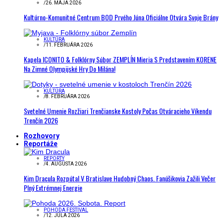
/
26. MÁJA 2026
Kultúrno-Komunitné Centrum BOD Prvého Júna Oficiálne Otvára Svoje Brány
KULTÚRA
/
11. FEBRUÁRA 2026
Kapela ICONITO & Folklórny Súbor ZEMPLÍN Mieria S Predstavením KORENE
Na Zimné Olympijské Hry Do Milána!
KULTÚRA
/
8. FEBRUÁRA 2026
Svetelné Umenie Rozžiari Trenčianske Kostoly Počas Otváracieho Víkendu
Trenčín 2026
Rozhovory
Reportáže
REPORTY
/
4. AUGUSTA 2026
Kim Dracula Rozpútal V Bratislave Hudobný Chaos. Fanúšikovia Zažili Večer
Plný Extrémnej Energie
POHODA FESTIVAL
/
12. JÚLA 2026