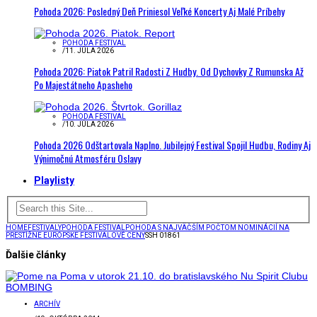
Pohoda 2026: Posledný Deň Priniesol Veľké Koncerty Aj Malé Príbehy
POHODA FESTIVAL
/
11. JÚLA 2026
Pohoda 2026: Piatok Patril Radosti Z Hudby. Od Dychovky Z Rumunska Až
Po Majestátneho Apasheho
POHODA FESTIVAL
/
10. JÚLA 2026
Pohoda 2026 Odštartovala Naplno. Jubilejný Festival Spojil Hudbu, Rodiny Aj
Výnimočnú Atmosféru Oslavy
Playlisty
HOME
FESTIVALY
POHODA FESTIVAL
POHODA S NAJVÄČŠÍM POČTOM NOMINÁCIÍ NA
PRESTÍŽNE EURÓPSKE FESTIVALOVÉ CENY
SSH 01861
Ďalšie články
ARCHÍV