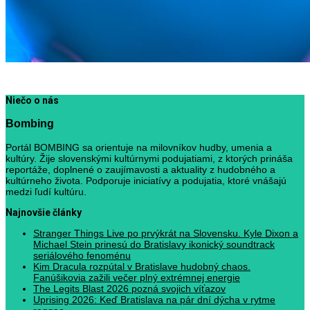
Niečo o nás
Bombing
Portál BOMBING sa orientuje na milovníkov hudby, umenia a
kultúry. Žije slovenskými kultúrnymi podujatiami, z ktorých prináša
reportáže, doplnené o zaujímavosti a aktuality z hudobného a
kultúrneho života. Podporuje iniciatívy a podujatia, ktoré vnášajú
medzi ľudí kultúru.
Najnovšie články
Stranger Things Live po prvýkrát na Slovensku. Kyle Dixon a
Michael Stein prinesú do Bratislavy ikonický soundtrack
seriálového fenoménu
Kim Dracula rozpútal v Bratislave hudobný chaos.
Fanúšikovia zažili večer plný extrémnej energie
The Legits Blast 2026 pozná svojich víťazov
Uprising 2026: Keď Bratislava na pár dní dýcha v rytme