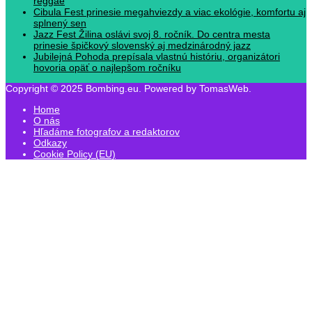
reggae
Cibula Fest prinesie megahviezdy a viac ekológie, komfortu aj
splnený sen
Jazz Fest Žilina oslávi svoj 8. ročník. Do centra mesta
prinesie špičkový slovenský aj medzinárodný jazz
Jubilejná Pohoda prepísala vlastnú históriu, organizátori
hovoria opäť o najlepšom ročníku
Copyright © 2025 Bombing.eu. Powered by TomasWeb.
Home
O nás
Hľadáme fotografov a redaktorov
Odkazy
Cookie Policy (EU)