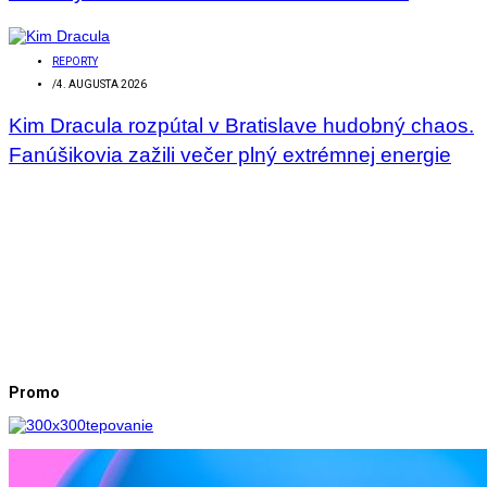
REPORTY
/
4. AUGUSTA 2026
Kim Dracula rozpútal v Bratislave hudobný chaos.
Fanúšikovia zažili večer plný extrémnej energie
Promo