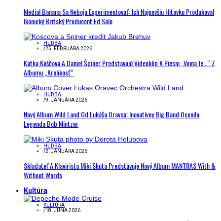
Medial Banana Sa Neboja Experimentovať: Ich Najnovšiu Hitovku Produkoval
Ikonický Britský Producent Ed Solo
HUDBA
/
25. FEBRUÁRA 2026
Katka Koščová A Daniel Špiner Predstavujú Videoklip K Piesni „Vojna Je…“ Z
Albumu „Krehkosť“
HUDBA
/
9. JANUÁRA 2026
Nový Album Wild Land Od Lukáša Oravca: Inovatívny Big Band Ocenila
Legenda Bob Mintzer
HUDBA
/
2. JANUÁRA 2026
Skladateľ A Klavirista Miki Skuta Predstavuje Nový Album MANTRAS With &
Without Words
Kultúra
KULTÚRA
/
18. JÚNA 2026