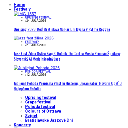
Home
Festivaly
UPRISING FESTIVAL
/
24. JÚLA 2026
Uprising 2026: Keď Bratislava Na Pár Dní Dýcha V Rytme Reggae
FESTIVALY
/
21. JÚLA 2026
Jazz Fest Žilina Oslávi Svoj 8. Ročník. Do Centra Mesta Prinesie Špičkový
Slovenský Aj Medzinárodný Jazz
POHODA FESTIVAL
/
12. JÚLA 2026
Jubilejná Pohoda Prepísala Vlastnú Históriu, Organizátori Hovoria Opäť O
Najlepšom Ročníku
Uprising festival
Grape festival
Pohoda festival
Colours of Ostrava
Sziget
Bratislavské Jazzové Dni
Koncerty