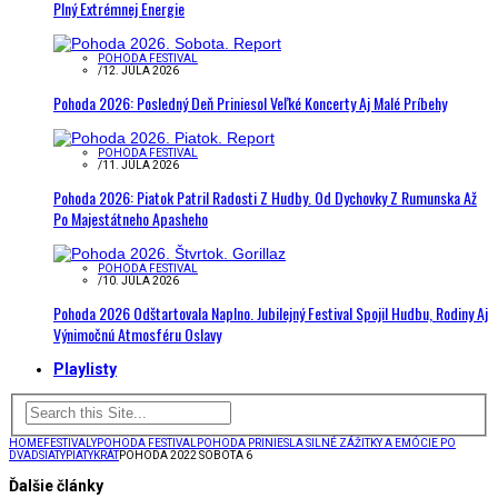
Plný Extrémnej Energie
POHODA FESTIVAL
/
12. JÚLA 2026
Pohoda 2026: Posledný Deň Priniesol Veľké Koncerty Aj Malé Príbehy
POHODA FESTIVAL
/
11. JÚLA 2026
Pohoda 2026: Piatok Patril Radosti Z Hudby. Od Dychovky Z Rumunska Až
Po Majestátneho Apasheho
POHODA FESTIVAL
/
10. JÚLA 2026
Pohoda 2026 Odštartovala Naplno. Jubilejný Festival Spojil Hudbu, Rodiny Aj
Výnimočnú Atmosféru Oslavy
Playlisty
HOME
FESTIVALY
POHODA FESTIVAL
POHODA PRINIESLA SILNÉ ZÁŽITKY A EMÓCIE PO
DVADSIATYPIATYKRÁT
POHODA 2022 SOBOTA 6
Ďalšie články