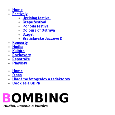
Home
Festivaly
Uprising festival
Grape festival
Pohoda festival
Colours of Ostrava
Sziget
Bratislavské Jazzové Dni
Koncerty
Hudba
Kultúra
Rozhovory
Reportáže
Playlisty
Home
O nás
Hľadáme fotografov a redaktorov
Cookies a GDPR