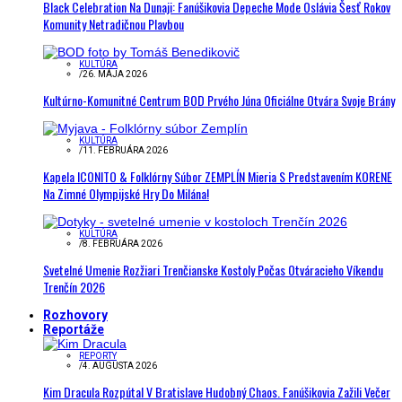
Black Celebration Na Dunaji: Fanúšikovia Depeche Mode Oslávia Šesť Rokov
Komunity Netradičnou Plavbou
KULTÚRA
/
26. MÁJA 2026
Kultúrno-Komunitné Centrum BOD Prvého Júna Oficiálne Otvára Svoje Brány
KULTÚRA
/
11. FEBRUÁRA 2026
Kapela ICONITO & Folklórny Súbor ZEMPLÍN Mieria S Predstavením KORENE
Na Zimné Olympijské Hry Do Milána!
KULTÚRA
/
8. FEBRUÁRA 2026
Svetelné Umenie Rozžiari Trenčianske Kostoly Počas Otváracieho Víkendu
Trenčín 2026
Rozhovory
Reportáže
REPORTY
/
4. AUGUSTA 2026
Kim Dracula Rozpútal V Bratislave Hudobný Chaos. Fanúšikovia Zažili Večer