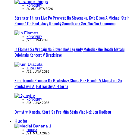
KONCERTY
/
6. AUGUSTA 2026
Stranger Things Live Po Prvýkrát Na Slovensku. Kyle Dixon A Michael Stein
Prinesú Do Bratislavy Ikonický Soundtrack Seriálového Fenoménu
KONCERTY
/
26. JÚNA 2026
In Flames Sa Vracajú Na Slovensko! Legendy Melodického Death Metalu
Odohrajú Koncert V Bratislave
KONCERTY
/
23. JÚNA 2026
Kim Dracula Prinesie Do Bratislavy Chaos Bez Hraníc. V Majesticu Sa
Predstavia Aj Patriarchy A Etterna
KONCERTY
/
18. JÚNA 2026
Dymytry: Kapela, Ktorá Sa Pre Mňa Stala Viac Než Len Hudbou
Hudba
HUDBA
/
21. MÁJA 2026