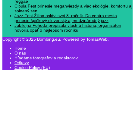
reggae
Cibula Fest prinesie megahviezdy a viac ekológie, komfortu aj
splnený sen
Jazz Fest Žilina oslávi svoj 8. ročník. Do centra mesta
prinesie špičkový slovenský aj medzinárodný jazz
Jubilejná Pohoda prepísala vlastnú históriu, organizátori
hovoria opäť o najlepšom ročníku
Copyright © 2025 Bombing.eu. Powered by TomasWeb.
Home
O nás
Hľadáme fotografov a redaktorov
Odkazy
Cookie Policy (EU)