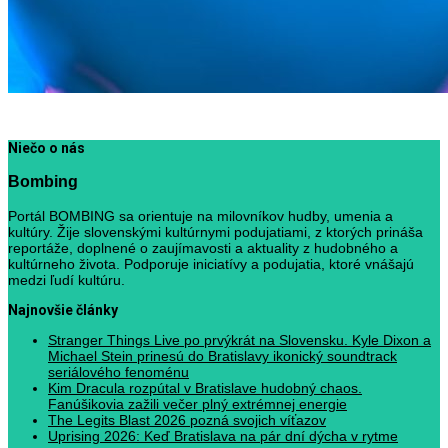
Niečo o nás
Bombing
Portál BOMBING sa orientuje na milovníkov hudby, umenia a
kultúry. Žije slovenskými kultúrnymi podujatiami, z ktorých prináša
reportáže, doplnené o zaujímavosti a aktuality z hudobného a
kultúrneho života. Podporuje iniciatívy a podujatia, ktoré vnášajú
medzi ľudí kultúru.
Najnovšie články
Stranger Things Live po prvýkrát na Slovensku. Kyle Dixon a
Michael Stein prinesú do Bratislavy ikonický soundtrack
seriálového fenoménu
Kim Dracula rozpútal v Bratislave hudobný chaos.
Fanúšikovia zažili večer plný extrémnej energie
The Legits Blast 2026 pozná svojich víťazov
Uprising 2026: Keď Bratislava na pár dní dýcha v rytme