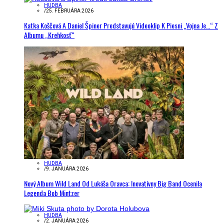
HUDBA
/
25. FEBRUÁRA 2026
Katka Koščová A Daniel Špiner Predstavujú Videoklip K Piesni „Vojna Je…“ Z
Albumu „Krehkosť“
HUDBA
/
9. JANUÁRA 2026
Nový Album Wild Land Od Lukáša Oravca: Inovatívny Big Band Ocenila
Legenda Bob Mintzer
HUDBA
/
2. JANUÁRA 2026