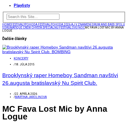
Playlisty
HOME
FESTIVALY
POHODA FESTIVAL
POHODA 2026 AJ V ZNAMENÍ DRUM AND BASS, SPOLU
S DRUMATIQUE CREW CHYSTÁ ŠPECIÁLNU FESTIVALOVÚ NOC
MC FAVA LOST MIC BY ANNA
LOGUE
Ďalšie články
KONCERTY
/
18. JÚLA 2015
Brooklynský raper Homeboy Sandman navštívi
26.augusta bratislavský Nu Spirit Club.
/
22. APRÍLA 2026
/
MARTINA JAROLINOVA
MC Fava Lost Mic by Anna
Logue