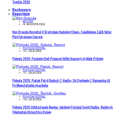
Trenčín 2026
Rozhovory
Reportáže
REPORTY
/
4. AUGUSTA 2026
Kim Dracula Rozpútal V Bratislave Hudobný Chaos. Fanúšikovia Zažili Večer
Plný Extrémnej Energie
POHODA FESTIVAL
/
12. JÚLA 2026
Pohoda 2026: Posledný Deň Priniesol Veľké Koncerty Aj Malé Príbehy
POHODA FESTIVAL
/
11. JÚLA 2026
Pohoda 2026: Piatok Patril Radosti Z Hudby. Od Dychovky Z Rumunska Až
Po Majestátneho Apasheho
POHODA FESTIVAL
/
10. JÚLA 2026
Pohoda 2026 Odštartovala Naplno. Jubilejný Festival Spojil Hudbu, Rodiny Aj
Výnimočnú Atmosféru Oslavy