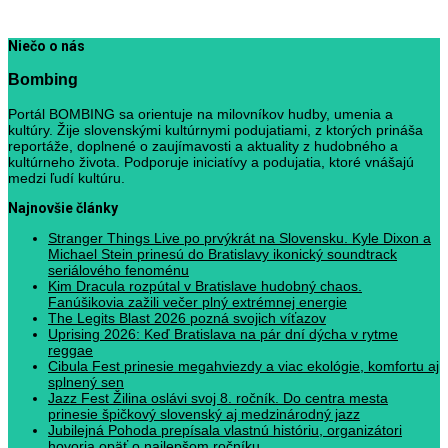
Niečo o nás
Bombing
Portál BOMBING sa orientuje na milovníkov hudby, umenia a
kultúry. Žije slovenskými kultúrnymi podujatiami, z ktorých prináša
reportáže, doplnené o zaujímavosti a aktuality z hudobného a
kultúrneho života. Podporuje iniciatívy a podujatia, ktoré vnášajú
medzi ľudí kultúru.
Najnovšie články
Stranger Things Live po prvýkrát na Slovensku. Kyle Dixon a
Michael Stein prinesú do Bratislavy ikonický soundtrack
seriálového fenoménu
Kim Dracula rozpútal v Bratislave hudobný chaos.
Fanúšikovia zažili večer plný extrémnej energie
The Legits Blast 2026 pozná svojich víťazov
Uprising 2026: Keď Bratislava na pár dní dýcha v rytme
reggae
Cibula Fest prinesie megahviezdy a viac ekológie, komfortu aj
splnený sen
Jazz Fest Žilina oslávi svoj 8. ročník. Do centra mesta
prinesie špičkový slovenský aj medzinárodný jazz
Jubilejná Pohoda prepísala vlastnú históriu, organizátori
hovoria opäť o najlepšom ročníku