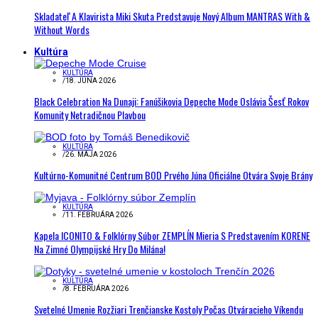
Skladateľ A Klavirista Miki Skuta Predstavuje Nový Album MANTRAS With &
Without Words
Kultúra
KULTÚRA
/
18. JÚNA 2026
Black Celebration Na Dunaji: Fanúšikovia Depeche Mode Oslávia Šesť Rokov
Komunity Netradičnou Plavbou
KULTÚRA
/
26. MÁJA 2026
Kultúrno-Komunitné Centrum BOD Prvého Júna Oficiálne Otvára Svoje Brány
KULTÚRA
/
11. FEBRUÁRA 2026
Kapela ICONITO & Folklórny Súbor ZEMPLÍN Mieria S Predstavením KORENE
Na Zimné Olympijské Hry Do Milána!
KULTÚRA
/
8. FEBRUÁRA 2026
Svetelné Umenie Rozžiari Trenčianske Kostoly Počas Otváracieho Víkendu