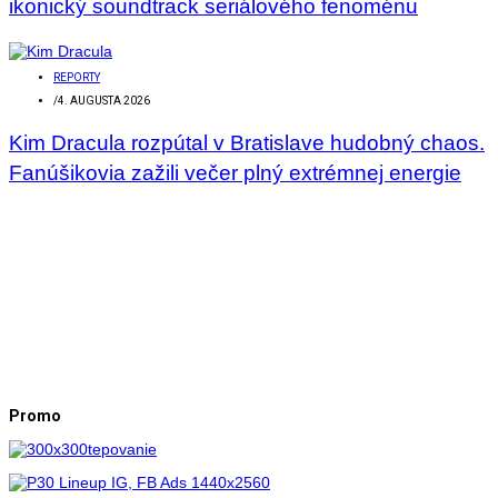
ikonický soundtrack seriálového fenoménu
REPORTY
/
4. AUGUSTA 2026
Kim Dracula rozpútal v Bratislave hudobný chaos.
Fanúšikovia zažili večer plný extrémnej energie
Promo