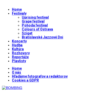
Home
Festivaly
Uprising festival
Grape festival
Pohoda festival
Colours of Ostrava
Sziget
Bratislavské Jazzové Dni
Koncerty
Hudba
Kultúra
Rozhovory
Reportáže
Playlisty
Home
O nás
Hľadáme fotografov a redaktorov
Cookies a GDPR