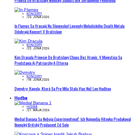
Prinesú Do Bratislavy Ikonický Soundtrack Seriálového Fenoménu
KONCERTY
/
26. JÚNA 2026
In Flames Sa Vracajú Na Slovensko! Legendy Melodického Death Metalu
Odohrajú Koncert V Bratislave
KONCERTY
/
23. JÚNA 2026
Kim Dracula Prinesie Do Bratislavy Chaos Bez Hraníc. V Majesticu Sa
Predstavia Aj Patriarchy A Etterna
KONCERTY
/
18. JÚNA 2026
Dymytry: Kapela, Ktorá Sa Pre Mňa Stala Viac Než Len Hudbou
Hudba
HUDBA
/
21. MÁJA 2026
Medial Banana Sa Neboja Experimentovať: Ich Najnovšiu Hitovku Produkoval
Ikonický Britský Producent Ed Solo