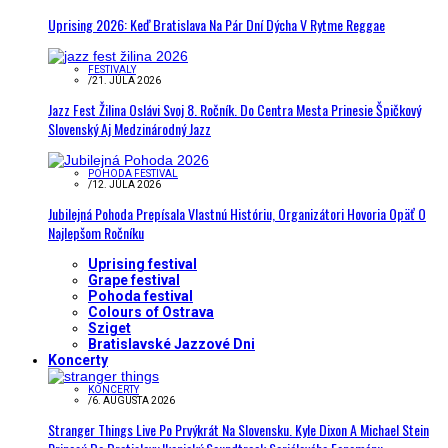
Uprising 2026: Keď Bratislava Na Pár Dní Dýcha V Rytme Reggae
FESTIVALY
/
21. JÚLA 2026
Jazz Fest Žilina Oslávi Svoj 8. Ročník. Do Centra Mesta Prinesie Špičkový
Slovenský Aj Medzinárodný Jazz
POHODA FESTIVAL
/
12. JÚLA 2026
Jubilejná Pohoda Prepísala Vlastnú Históriu, Organizátori Hovoria Opäť O
Najlepšom Ročníku
Uprising festival
Grape festival
Pohoda festival
Colours of Ostrava
Sziget
Bratislavské Jazzové Dni
Koncerty
KONCERTY
/
6. AUGUSTA 2026
Stranger Things Live Po Prvýkrát Na Slovensku. Kyle Dixon A Michael Stein