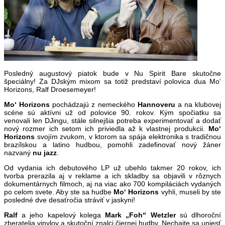
Posledný augustový piatok bude v Nu Spirit Bare skutočne
špeciálny! Za DJským mixom sa totiž predstaví polovica dua Mo‘
Horizons, Ralf Droesemeyer!
Mo‘ Horizons
pochádzajú z nemeckého
Hannoveru
a na klubovej
scéne sú aktívni už od polovice 90. rokov. Kým spočiatku sa
venovali len DJingu, stále silnejšia potreba experimentovať a dodať
nový rozmer ich setom ich priviedla až k vlastnej produkcii.
Mo‘
Horizons
svojím zvukom, v ktorom sa spája elektronika s tradičnou
brazílskou a latino hudbou, pomohli zadefinovať nový žáner
nazvaný
nu jazz
.
Od vydania ich debutového LP už ubehlo takmer 20 rokov, ich
tvorba prerazila aj v reklame a ich skladby sa objavili v rôznych
dokumentárnych filmoch, aj na viac ako 700 kompiláciách vydaných
po celom svete. Aby ste sa hudbe
Mo‘ Horizons
vyhli, museli by ste
posledné dve desaťročia stráviť v jaskyni!
Ralf
a jeho kapelový kolega
Mark „Foh“ Wetzler
sú dlhoroční
zberatelia vinylov a skutoční znalci čiernej hudby. Nechajte sa uniesť