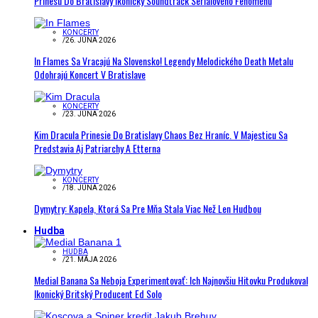
Prinesú Do Bratislavy Ikonický Soundtrack Seriálového Fenoménu
KONCERTY
/
26. JÚNA 2026
In Flames Sa Vracajú Na Slovensko! Legendy Melodického Death Metalu
Odohrajú Koncert V Bratislave
KONCERTY
/
23. JÚNA 2026
Kim Dracula Prinesie Do Bratislavy Chaos Bez Hraníc. V Majesticu Sa
Predstavia Aj Patriarchy A Etterna
KONCERTY
/
18. JÚNA 2026
Dymytry: Kapela, Ktorá Sa Pre Mňa Stala Viac Než Len Hudbou
Hudba
HUDBA
/
21. MÁJA 2026
Medial Banana Sa Neboja Experimentovať: Ich Najnovšiu Hitovku Produkoval
Ikonický Britský Producent Ed Solo