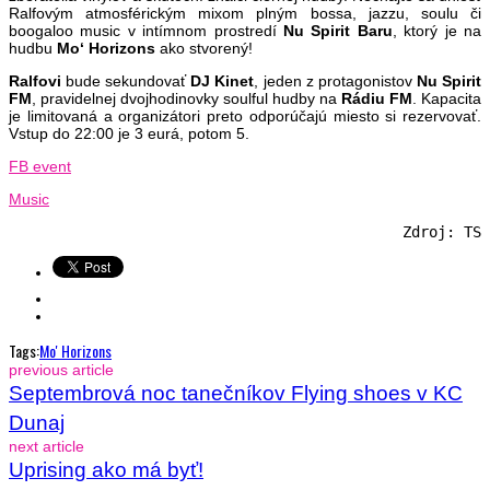
Ralfovým atmosférickým mixom plným bossa, jazzu, soulu či
boogaloo music v intímnom prostredí
Nu Spirit Baru
, ktorý je na
hudbu
Mo‘ Horizons
ako stvorený!
Ralfovi
bude sekundovať
DJ Kinet
, jeden z protagonistov
Nu Spirit
FM
, pravidelnej dvojhodinovky soulful hudby na
Rádiu FM
. Kapacita
je limitovaná a organizátori preto odporúčajú miesto si rezervovať.
Vstup do 22:00 je 3 eurá, potom 5.
FB event
Music
Zdroj: TS
Tags:
Mo' Horizons
previous article
Septembrová noc tanečníkov Flying shoes v KC
Dunaj
next article
Uprising ako má byť!