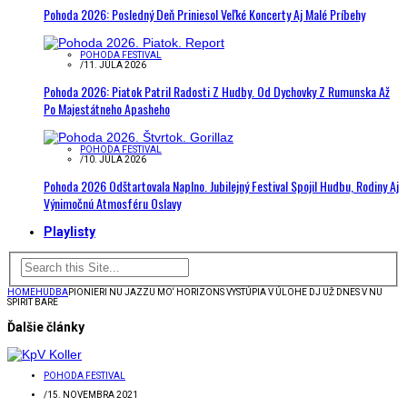
Pohoda 2026: Posledný Deň Priniesol Veľké Koncerty Aj Malé Príbehy
POHODA FESTIVAL
/
11. JÚLA 2026
Pohoda 2026: Piatok Patril Radosti Z Hudby. Od Dychovky Z Rumunska Až
Po Majestátneho Apasheho
POHODA FESTIVAL
/
10. JÚLA 2026
Pohoda 2026 Odštartovala Naplno. Jubilejný Festival Spojil Hudbu, Rodiny Aj
Výnimočnú Atmosféru Oslavy
Playlisty
HOME
HUDBA
PIONIERI NU JAZZU MO‘ HORIZONS VYSTÚPIA V ÚLOHE DJ UŽ DNES V NU
SPIRIT BARE
Ďalšie články
POHODA FESTIVAL
/
15. NOVEMBRA 2021