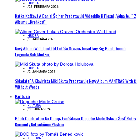
HUDBA
/
25. FEBRUÁRA 2026
Katka Koščová A Daniel Špiner Predstavujú Videoklip K Piesni „Vojna Je…“ Z
Albumu „Krehkosť“
HUDBA
/
9. JANUÁRA 2026
Nový Album Wild Land Od Lukáša Oravca: Inovatívny Big Band Ocenila
Legenda Bob Mintzer
HUDBA
/
2. JANUÁRA 2026
Skladateľ A Klavirista Miki Skuta Predstavuje Nový Album MANTRAS With &
Without Words
Kultúra
KULTÚRA
/
18. JÚNA 2026
Black Celebration Na Dunaji: Fanúšikovia Depeche Mode Oslávia Šesť Rokov
Komunity Netradičnou Plavbou
KULTÚRA