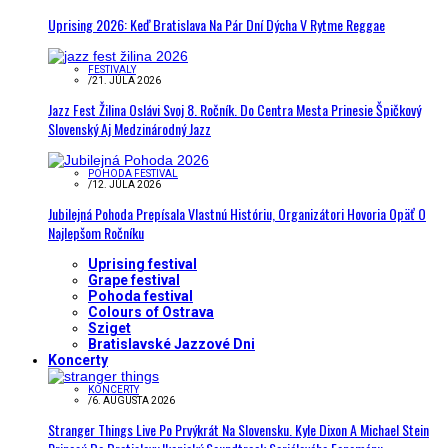
Uprising 2026: Keď Bratislava Na Pár Dní Dýcha V Rytme Reggae
FESTIVALY
/
21. JÚLA 2026
Jazz Fest Žilina Oslávi Svoj 8. Ročník. Do Centra Mesta Prinesie Špičkový
Slovenský Aj Medzinárodný Jazz
POHODA FESTIVAL
/
12. JÚLA 2026
Jubilejná Pohoda Prepísala Vlastnú Históriu, Organizátori Hovoria Opäť O
Najlepšom Ročníku
Uprising festival
Grape festival
Pohoda festival
Colours of Ostrava
Sziget
Bratislavské Jazzové Dni
Koncerty
KONCERTY
/
6. AUGUSTA 2026
Stranger Things Live Po Prvýkrát Na Slovensku. Kyle Dixon A Michael Stein