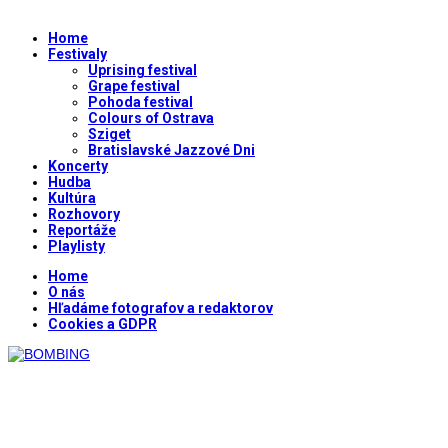
Home
Festivaly
Uprising festival
Grape festival
Pohoda festival
Colours of Ostrava
Sziget
Bratislavské Jazzové Dni
Koncerty
Hudba
Kultúra
Rozhovory
Reportáže
Playlisty
Home
O nás
Hľadáme fotografov a redaktorov
Cookies a GDPR