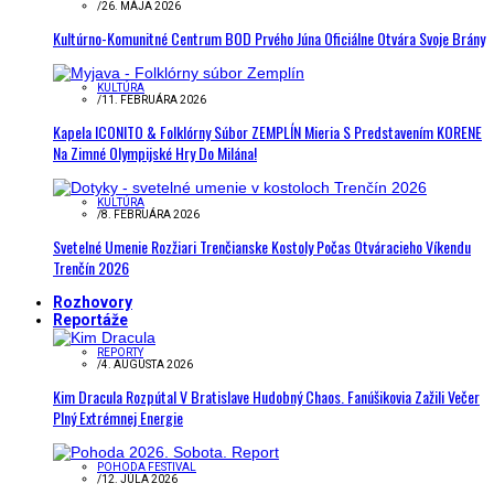
/
26. MÁJA 2026
Kultúrno-Komunitné Centrum BOD Prvého Júna Oficiálne Otvára Svoje Brány
KULTÚRA
/
11. FEBRUÁRA 2026
Kapela ICONITO & Folklórny Súbor ZEMPLÍN Mieria S Predstavením KORENE
Na Zimné Olympijské Hry Do Milána!
KULTÚRA
/
8. FEBRUÁRA 2026
Svetelné Umenie Rozžiari Trenčianske Kostoly Počas Otváracieho Víkendu
Trenčín 2026
Rozhovory
Reportáže
REPORTY
/
4. AUGUSTA 2026
Kim Dracula Rozpútal V Bratislave Hudobný Chaos. Fanúšikovia Zažili Večer
Plný Extrémnej Energie
POHODA FESTIVAL
/
12. JÚLA 2026