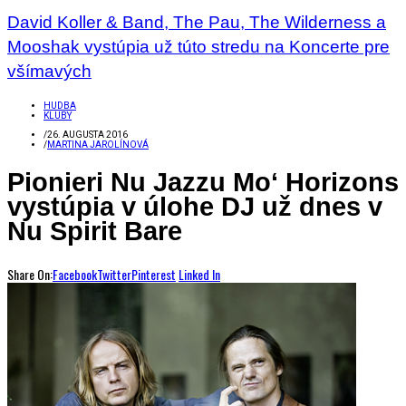
David Koller & Band, The Pau, The Wilderness a
Mooshak vystúpia už túto stredu na Koncerte pre
všímavých
HUDBA
KLUBY
/
26. AUGUSTA 2016
/
MARTINA JAROLÍNOVÁ
Pionieri Nu Jazzu Mo‘ Horizons
vystúpia v úlohe DJ už dnes v
Nu Spirit Bare
Share On:
Facebook
Twitter
Pinterest
Linked In