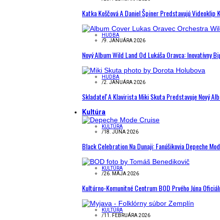
Katka Koščová A Daniel Špiner Predstavujú Videoklip 
HUDBA
/
9. JANUÁRA 2026
Nový Album Wild Land Od Lukáša Oravca: Inovatívny B
HUDBA
/
2. JANUÁRA 2026
Skladateľ A Klavirista Miki Skuta Predstavuje Nový
Kultúra
KULTÚRA
/
18. JÚNA 2026
Black Celebration Na Dunaji: Fanúšikovia Depeche Mo
KULTÚRA
/
26. MÁJA 2026
Kultúrno-Komunitné Centrum BOD Prvého Júna Oficiál
KULTÚRA
/
11. FEBRUÁRA 2026