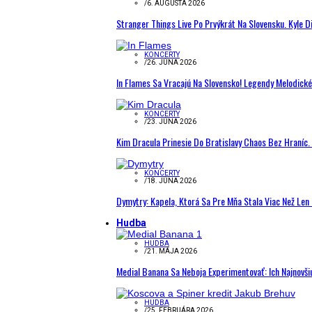
/
6. AUGUSTA 2026
Stranger Things Live Po Prvýkrát Na Slovensku. Kyle D
KONCERTY
/
26. JÚNA 2026
In Flames Sa Vracajú Na Slovensko! Legendy Melodick
KONCERTY
/
23. JÚNA 2026
Kim Dracula Prinesie Do Bratislavy Chaos Bez Hraníc. 
KONCERTY
/
18. JÚNA 2026
Dymytry: Kapela, Ktorá Sa Pre Mňa Stala Viac Než Le
Hudba
HUDBA
/
21. MÁJA 2026
Medial Banana Sa Neboja Experimentovať: Ich Najnovši
HUDBA
/
25. FEBRUÁRA 2026