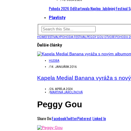
Pohoda 2026 Odštartovala Naplno. Jubilejný Festival 
Playlisty
HOME
FESTIVALY
POHODA FESTIVAL
PEGGY GOU OTVORÍ POHODU 2
Ďalšie články
HUDBA
/
14. JANUÁRA 2016
Kapela Medial Banana vyráža s nov
/
26. APRÍLA 2024
/
MARTINA JAROLÍNOVÁ
Peggy Gou
Share On:
Facebook
Twitter
Pinterest
Linked In