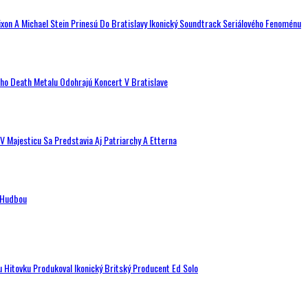
ixon A Michael Stein Prinesú Do Bratislavy Ikonický Soundtrack Seriálového Fenoménu
ého Death Metalu Odohrajú Koncert V Bratislave
V Majesticu Sa Predstavia Aj Patriarchy A Etterna
n Hudbou
u Hitovku Produkoval Ikonický Britský Producent Ed Solo