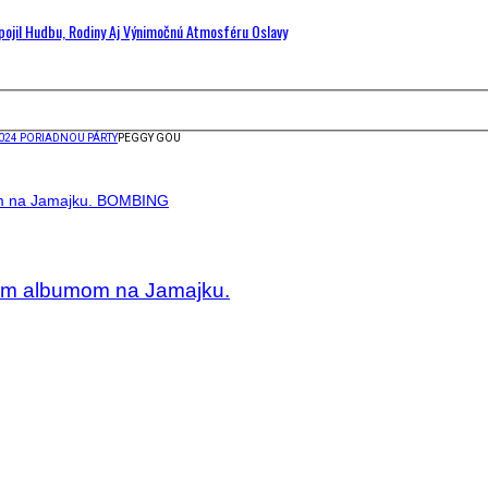
Spojil Hudbu, Rodiny Aj Výnimočnú Atmosféru Oslavy
024 PORIADNOU PÁRTY
PEGGY GOU
ým albumom na Jamajku.