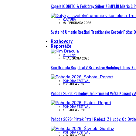
Kapela ICONITO & Folklórny Súbor ZEMPLÍN Mieria S 
KULTÚRA
/
8. FEBRUÁRA 2026
Svetelné Umenie Rozžiari Trenčianske Kostoly Počas 
Rozhovory
Reportáže
REPORTY
/
4. AUGUSTA 2026
Kim Dracula Rozpútal V Bratislave Hudobný Chaos. Fanú
POHODA FESTIVAL
/
12. JÚLA 2026
Pohoda 2026: Posledný Deň Priniesol Veľké Koncerty A
POHODA FESTIVAL
/
11. JÚLA 2026
Pohoda 2026: Piatok Patril Radosti Z Hudby. Od Dyc
POHODA FESTIVAL
/
10. JÚLA 2026