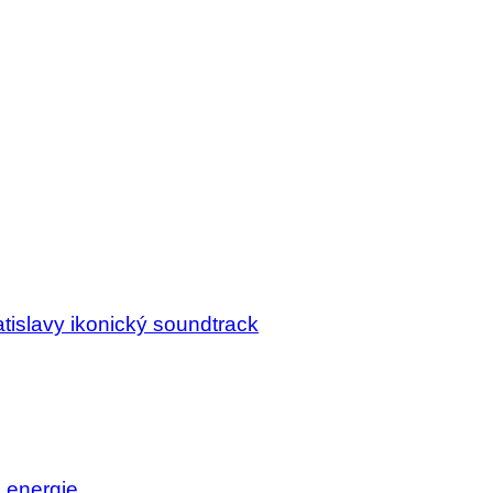
tislavy ikonický soundtrack
j energie