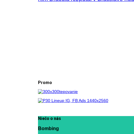
Promo
Niečo o nás
Bombing