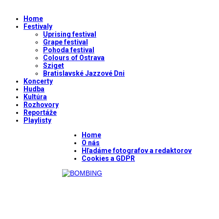
Home
Festivaly
Uprising festival
Grape festival
Pohoda festival
Colours of Ostrava
Sziget
Bratislavské Jazzové Dni
Koncerty
Hudba
Kultúra
Rozhovory
Reportáže
Playlisty
Home
O nás
Hľadáme fotografov a redaktorov
Cookies a GDPR