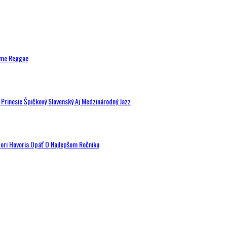
ytme Reggae
a Prinesie Špičkový Slovenský Aj Medzinárodný Jazz
tori Hovoria Opäť O Najlepšom Ročníku