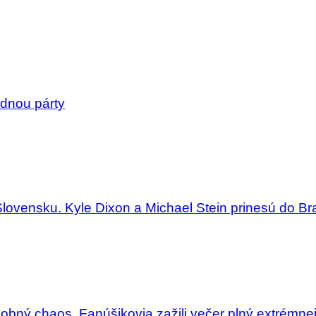
dnou párty
Slovensku. Kyle Dixon a Michael Stein prinesú do Bra
dobný chaos. Fanúšikovia zažili večer plný extrémne