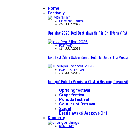
Home
Festivaly
UPRISING FESTIVAL
/
24. JÚLA 2026
Uprising 2026: Keď Bratislava Na Pár Dní Dýcha V R
FESTIVALY
/
21. JÚLA 2026
Jazz Fest Žilina Oslávi Svoj 8. Ročník. Do Centra Mest
POHODA FESTIVAL
/
12. JÚLA 2026
Jubilejná Pohoda Prepísala Vlastnú Históriu, Organizá
Uprising festival
Grape festival
Pohoda festival
Colours of Ostrava
Sziget
Bratislavské Jazzové Dni
Koncerty
KONCERTY