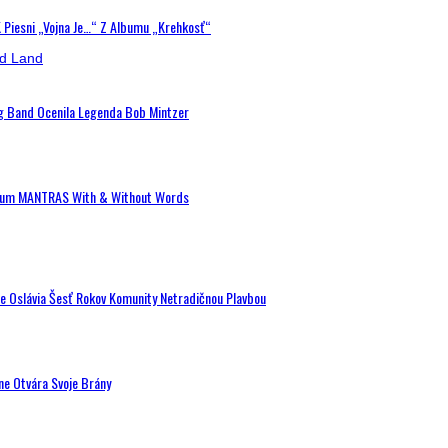
K Piesni „Vojna Je…“ Z Albumu „Krehkosť“
ig Band Ocenila Legenda Bob Mintzer
 Album MANTRAS With & Without Words
de Oslávia Šesť Rokov Komunity Netradičnou Plavbou
ne Otvára Svoje Brány