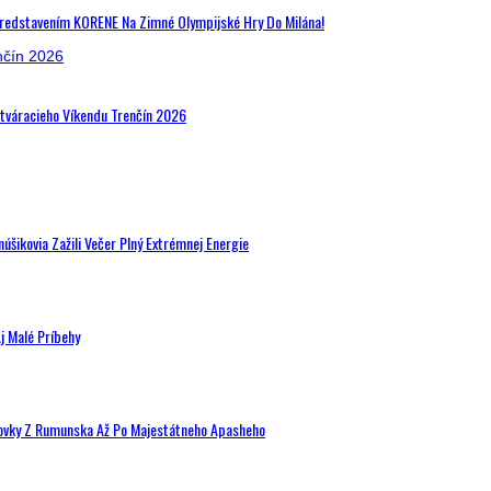
Predstavením KORENE Na Zimné Olympijské Hry Do Milána!
Otváracieho Víkendu Trenčín 2026
šikovia Zažili Večer Plný Extrémnej Energie
j Malé Príbehy
hovky Z Rumunska Až Po Majestátneho Apasheho